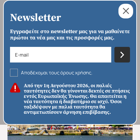
Newsletter
Εγγραφείτε στο newsletter μας για να μαθαίνετε
πρώτοι τα νέα μας και τις προσφορές μας.
›
›
›
ΑΡΧΙΚΗ
ΠΡΟΟΡΙΣΜΟΙ
ΕΥΡΏΠΗ
ΠΟΡΤΟΓΑΛΊΑ
Πανόραμα Πορτογαλίας - Aegean
Αποδέχομαι τους όρους χρήσης.
Από την 1η Αυγούστου 2026, οι παλιές
ταυτότητες δεν θα γίνονται δεκτές σε πτήσεις
εντός Ευρωπαϊκής Ένωσης. Θα απαιτείται η
νέα ταυτότητα ή διαβατήριο σε ισχύ. Όσοι
ταξιδέψουν με παλιά ταυτότητα θα
αντιμετωπίσουν άρνηση επιβίβασης.