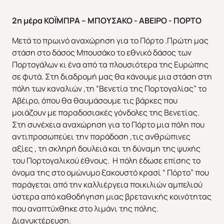
2η μέρα ΚΟΪΜΠΡΑ – ΜΠΟΥΣΑΚΟ - ΑΒΕΙΡΟ - ΠΟΡΤΟ
Μετά το πρωινό αναχώρηση για το Πόρτο .Πρώτη μας
στάση στο δάσος Μπουσάκο το εθνικό δάσος των
Πορτογάλων κι ένα από τα πλουσιότερα της Ευρώπης
σε φυτά. Στη διαδρομή μας θα κάνουμε μια στάση στη
πόλη των καναλιών ,τη “Βενετία της Πορτογαλίας” το
Αβέιρο, όπου θα θαυμάσουμε τις βάρκες που
μοιάζουν με παραδοσιακές γόνδολες της Βενετίας.
Στη συνέχεια αναχώρηση για το Πόρτο μια πόλη που
αντιπροσωπεύει την παράδοση ,τις ανθρώπινες
αξίες , τη σκληρή δουλειά και τη δύναμη της ψυχής
του Πορτογαλικού έθνους. Η πόλη έδωσε επίσης το
όνομα της στο ομώνυμο ξακουστό κρασί “ Πόρτο” που
παράγεται από την καλλιέργεια ποικιλιών αμπελιού
ύστερα από καθοδήγηση μιας βρετανικής κοινότητας
που αναπτύχθηκε στο λιμάνι της πόλης.
Διανυκτέρευση.