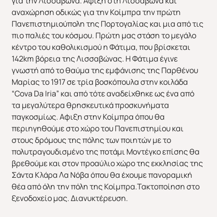
για την Λισσαβώνα. Άφιξη στη Λισσαβώνα και
αναχώρηση οδικώς για την Κοίμπρα την πρώτη
Πανεπιστημιούπολη της Πορτογαλίας και μια από τις
Απευθείας απο Ηράκλειο
Εκτός Ευρώπης
πιο παλιές του κόσμου. Πρώτη μας στάση το μεγάλο
κέντρο του καθολικισμού η Φάτιμα, που βρίσκεται
142km βόρεια της Λισσαβώνας. H Φάτιμα έγινε
γνωστή από το θαύμα της εμφάνισης της Παρθένου
Μαρίας το 1917 σε τρία βοσκόπουλα στην κοιλάδα
“Cova Da Iria” και από τότε αναδείχθηκε ως ένα από
τα μεγαλύτερα θρησκευτικά προσκυνήματα
παγκοσμίως. Αφιξη στην Κοίμπρα όπου θα
περιηγηθούμε στο χώρο του Πανεπιστημίου και
στους δρόμους της πόλης των ποιητών με το
πολυτραγουδισμένο της ποτάμι Μοντέγκο επίσης θα
βρεθούμε και στον προαύλιο χώρο της εκκλησίας της
Σάντα Κλάρα Λα Νόβα όπου θα έχουμε πανοραμική
θέα από όλη την πόλη της Κοίμπρα.Τακτοποίηση στο
ξενοδοχείο μας. Διανυκτέρευση.