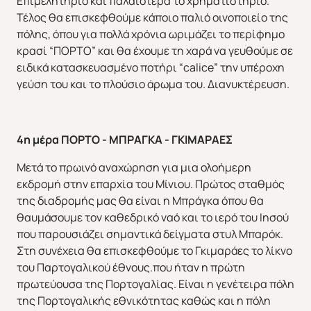
Επιμελητήριο και παλαιότερα το χρηματιστήριο.
Τέλος θα επισκεφθούμε κάποιο παλιό οινοποιείο της
πόλης, όπου για πολλά χρόνια ωριμάζει το περίφημο
κρασί “ΠΟΡΤΟ” και θα έχουμε τη χαρά να γευθούμε σε
ειδικά κατασκευασμένο ποτήρι “calice” την υπέροχη
γεύση του και το πλούσιο άρωμα του. Διανυκτέρευση.
4η μέρα ΠΟΡΤΟ - ΜΠΡΑΓΚΑ - ΓΚΙΜΑΡΑΕΣ
Μετά το πρωινό αναχώρηση για μια ολοήμερη
εκδρομή στην επαρχία του Μίνιου. Πρώτος σταθμός
της διαδρομής μας θα είναι η Μπράγκα όπου θα
θαυμάσουμε τον καθεδρικό ναό και το ιερό του Ιησού
που παρουσιάζει σημαντικά δείγματα στυλ Μπαρόκ.
Στη συνέχεια θα επισκεφθούμε το Γκιμαράες το λίκνο
του Παρτογαλικού έθνους.που ήταν η πρώτη
πρωτεύουσα της Πορτογαλίας. Είναι η γενέτειρα πόλη
της Πορτογαλικής εθνικότητας καθώς και η πόλη