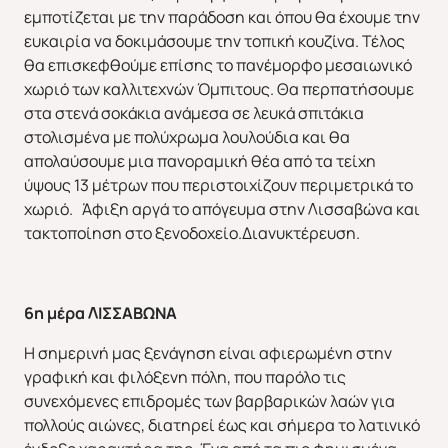
εμποτίζεται με την παράδοση και όπου θα έχουμε την
ευκαιρία να δοκιμάσουμε την τοπική κουζίνα. Τέλος
θα επισκεφθούμε επίσης το πανέμορφο μεσαιωνικό
χωριό των καλλιτεχνών Όμπιτους. Θα περπατήσουμε
στα στενά σοκάκια ανάμεσα σε λευκά σπιτάκια
στολισμένα με πολύχρωμα λουλούδια και θα
απολαύσουμε μια πανοραμική θέα από τα τείχη
ύψους 13 μέτρων που περιστοιχίζουν περιμετρικά το
χωριό. Άφιξη αργά το απόγευμα στην Λισσαβώνα και
τακτοποίηση στο ξενοδοχείο.Διανυκτέρευση.
Χριστούγεννα & Πρωτοχρονιά
Χειμώνας 2026/2027
6η μέρα ΛΙΣΣΑΒΩΝΑ
Η σημερινή μας ξενάγηση είναι αφιερωμένη στην
γραφική και φιλόξενη πόλη, που παρόλο τις
συνεχόμενες επιδρομές των βαρβαρικών λαών για
πολλούς αιώνες, διατηρεί έως και σήμερα το λατινικό