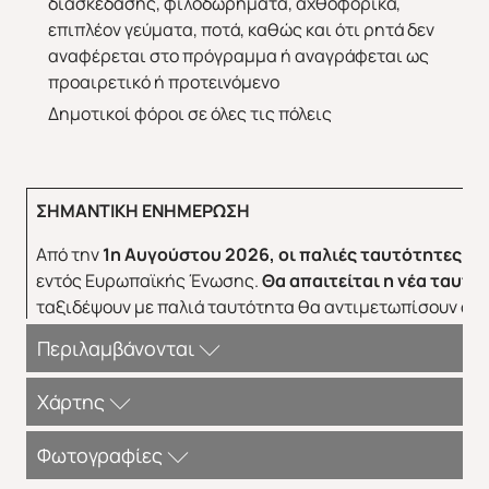
διασκέδασης, φιλοδωρήματα, αχθοφορικά,
επιπλέον γεύματα, ποτά, καθώς και ότι ρητά δεν
αναφέρεται στο πρόγραμμα ή αναγράφεται ως
προαιρετικό ή προτεινόμενο
Δημοτικοί φόροι σε όλες τις πόλεις
ΣΗΜΑΝΤΙΚΗ ΕΝΗΜΕΡΩΣΗ
Από την
1η Αυγούστου 2026, οι παλιές ταυτότητες δεν
εντός Ευρωπαϊκής Ένωσης.
Θα απαιτείται η νέα ταυτό
ταξιδέψουν με παλιά ταυτότητα θα αντιμετωπίσουν άρ
Περιλαμβάνονται
ΠΕΡΙΛΑΜΒΑΝΟΝΤΑΙ:
Χάρτης
Αεροπορικά εισιτήρια οικονομικής θέσης
Φωτογραφίες
Διαμονή σε επιλεγμένα ξενοδοχεία 4*