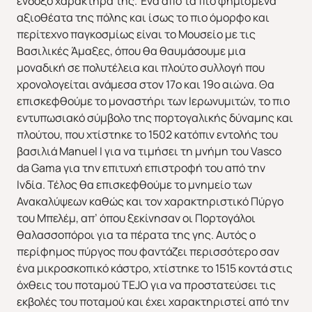
ένδοξο χαρακτήρα της. Ένα από τα πιο φημισμένα
αξιοθέατα της πόλης και ίσως το πιο όμορφο και
περίτεχνο παγκοσμίως είναι το Μουσείο με τις
Βασιλικές Άμαξες, όπου θα θαυμάσουμε μια
μοναδική σε πολυτέλεια και πλούτο συλλογή που
χρονολογείται ανάμεσα στον 17ο και 19ο αιώνα. Θα
επισκεφθούμε το μοναστήρι των Ιερωνυμιτών, το πιο
εντυπωσιακό σύμβολο της πορτογαλικής δύναμης και
πλούτου, που χτίστηκε το 1502 κατόπιν εντολής του
βασιλιά Manuel I για να τιμήσει τη μνήμη του Vasco
da Gama για την επιτυχή επιστροφή του από την
Ινδία. Τέλος θα επισκεφθούμε το μνημείο των
Ανακαλύψεων καθώς και τον χαρακτηριστικό Πύργο
του Μπελέμ, απ’ όπου ξεκίνησαν οι Πορτογάλοι
θαλασσοπόροι για τα πέρατα της γης. Αυτός ο
περίφημος πύργος που φαντάζει περισσότερο σαν
ένα μικροσκοπικό κάστρο, χτίστηκε το 1515 κοντά στις
όχθεις του ποταμού TEJO για να προστατεύσει τις
εκβολές του ποταμού και έχει χαρακτηριστεί από την