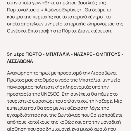
στην οποία γεννήθηκε ο πρώτος βασιλιάς της
Πορτογαλίας ο « Αφόνσο Ενρίκες» . Θα δούμε το
κάστρο της περιοχής και το ιστορικό κέντρο , τα
οποία αποτελούν μνημεία ιστορικής κληρονομιάς της
Ουνέσκο. Επιστροφή στο Πόρτο. Διανυκτέρευση.
5η μέρα ΠΟΡΤΟ - ΜΠΑΤΑΛΙΑ - ΝΑΖΑΡΕ - ΟΜΠΙΤΟΥΣ -
ΛΙΣΣΑΒΩΝΑ
Αναχώρηση το πρωί με προορισμό την Λισσαβώνα.
Πρώτος μας σταθμός ο ναός της Μπατάλια, μνημείο
παγκόσμιας πολιτιστικής κληρονομιάς υπό την
προστασία της UNESCO. Στη συνέχεια θα πάμε στο
τουριστικό ψαροχώρι του ατλαντικού τη Ναζαρέ. Μια
εμπειρία που θα σας μείνει αξέχαστη λόγω της
εγκαρδιότητας και της ζωντάνιας που θα εισπράξετε
από τους κατοίκους της καθώς και από την μοναδική
αίσθηση που σας δημιουργεί ένα μικρό χωριό που