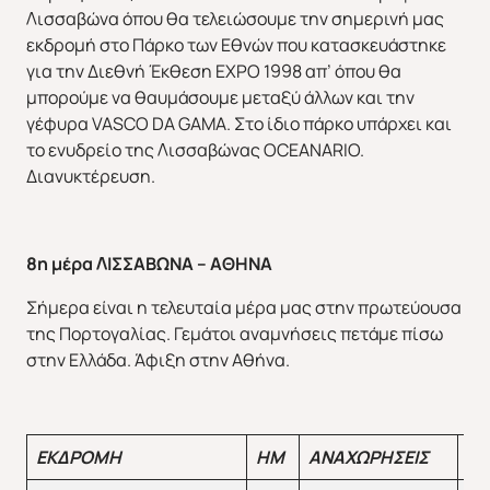
Λισσαβώνα όπου θα τελειώσουμε την σημερινή μας
εκδρομή στο Πάρκο των Εθνών που κατασκευάστηκε
ΕΥΡΩΠΗ
ΑΜΕΡΙΚΗ
για την Διεθνή Έκθεση EXPO 1998 απ’ όπου θα
μπορούμε να θαυμάσουμε μεταξύ άλλων και την
γέφυρα VASCO DA GAMA. Στο ίδιο πάρκο υπάρχει και
το ενυδρείο της Λισσαβώνας OCEANARIO.
Διανυκτέρευση.
ΑΣΙΑ
ΑΦΡΙΚΗ
8η μέρα ΛΙΣΣΑΒΩΝΑ – ΑΘΗΝΑ
Σήμερα είναι η τελευταία μέρα μας στην πρωτεύουσα
της Πορτογαλίας. Γεμάτοι αναμνήσεις πετάμε πίσω
στην Ελλάδα. Άφιξη στην Αθήνα.
ΕΚΔΡΟΜΗ
ΗΜ
ΑΝΑΧΩΡΗΣΕΙΣ
ΔΙ