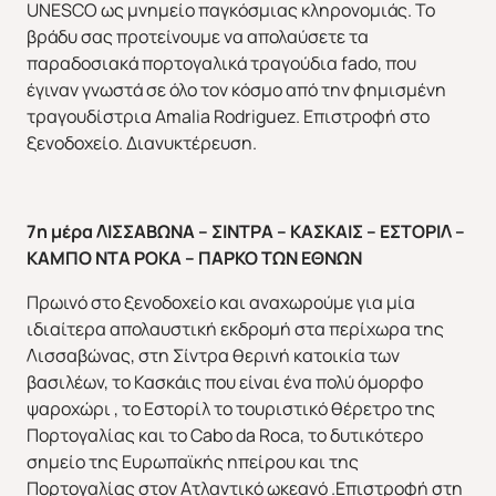
UNESCO ως μνημείο παγκόσμιας κληρονομιάς. To
βράδυ σας προτείνουμε να απολαύσετε τα
παραδοσιακά πορτογαλικά τραγούδια fado, που
έγιναν γνωστά σε όλο τον κόσμο από την φημισμένη
τραγουδίστρια Amalia Rodriguez. Επιστροφή στο
ξενοδοχείο. Διανυκτέρευση.
7η μέρα ΛΙΣΣΑΒΩΝΑ – ΣΙΝΤΡΑ – ΚΑΣΚΑΙΣ – ΕΣΤΟΡΙΛ –
ΚΑΜΠΟ ΝΤΑ ΡΟΚΑ – ΠΑΡΚΟ ΤΩΝ ΕΘΝΩΝ
Πρωινό στο ξενοδοχείο και αναχωρούμε για μία
ιδιαίτερα απολαυστική εκδρομή στα περίχωρα της
Λισσαβώνας, στη Σίντρα θερινή κατοικία των
βασιλέων, το Κασκάις που είναι ένα πολύ όμορφο
ψαροχώρι , το Εστορίλ το τουριστικό θέρετρο της
Πορτογαλίας και το Cabo da Roca, το δυτικότερο
σημείο της Ευρωπαϊκής ηπείρου και της
Πορτογαλίας στον Ατλαντικό ωκεανό .Επιστροφή στη