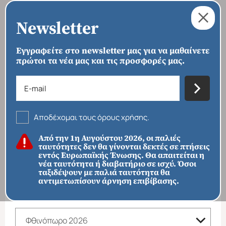
Newsletter
Εγγραφείτε στο newsletter μας για να μαθαίνετε
πρώτοι τα νέα μας και τις προσφορές μας.
›
›
ΑΡΧΙΚΗ
ΠΑΚΕΤΑ
ΦΘΙΝΟΠΩΡΟ 2026
Φθινόπωρο 2026
Αποδέχομαι τους όρους χρήσης.
ΦΙΛΤΡΑ ΑΝΑΖΗΤΗΣΗΣ
Από την 1η Αυγούστου 2026, οι παλιές
ταυτότητες δεν θα γίνονται δεκτές σε πτήσεις
ΠΡΟΟΡΙΣΜΟΙ
εντός Ευρωπαϊκής Ένωσης. Θα απαιτείται η
νέα ταυτότητα ή διαβατήριο σε ισχύ. Όσοι
ταξιδέψουν με παλιά ταυτότητα θα
αντιμετωπίσουν άρνηση επιβίβασης.
ΚΑΤΗΓΟΡΙΑ