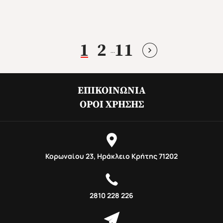
1
2
11
...
ΕΠΙΚΟΙΝΩΝΊΑ
ΌΡΟΙ ΧΡΉΣΗΣ
Φθινόπωρο 2026
Mika's Exclusive Groups
Κορωναίου 23, Ηράκλειο Κρήτης 71202
2810 228 226