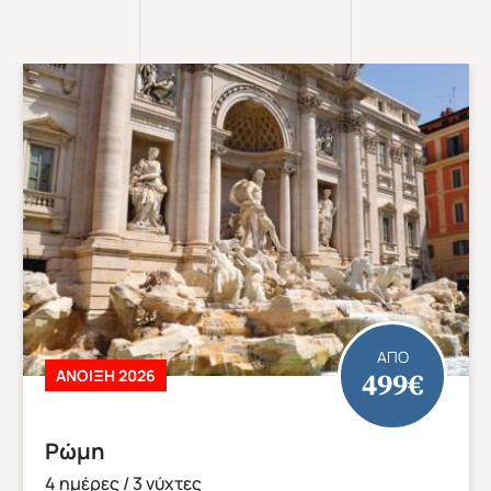
ΑΠΟ
719€
ΑΠΕΥΘΕΙΑΣ ΑΠΟ ΗΡΑΚΛΕΙΟ
Κωνσταντινούπολη
5 ημέρες / 4 νύχτες