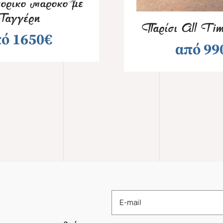
ορικό Μαρόκο με
Ταγγέρη
Παρίσι All Tim
ό 1650€
από 99
Mika's Exclusive
Groups