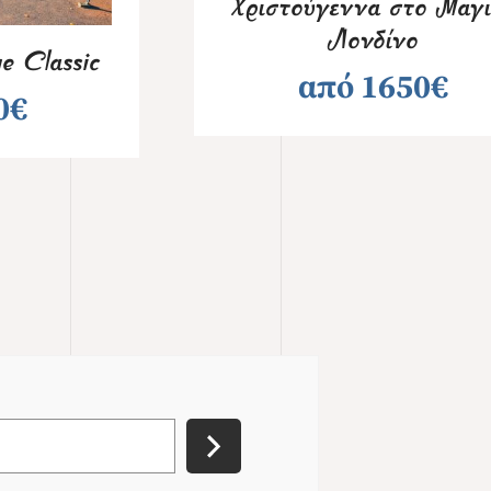
Χριστούγεννα στο Μαγι
Λονδίνο
e Classic
από 1650€
0€