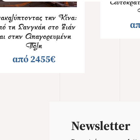
Αυτοκρατ
ακαλύπτοντας την Κίνα:
απ
ό τη Σανγκάη στο Ξιάν
αι στην Απαγορευμένη
Πόλη
από 2455€
Newsletter