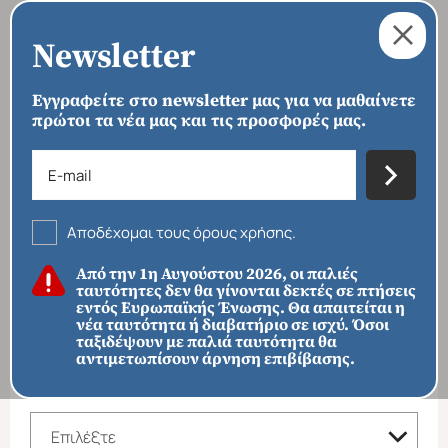
Newsletter
Εγγραφείτε στο newsletter μας για να μαθαίνετε
πρώτοι τα νέα μας και τις προσφορές μας.
›
›
›
ΑΡΧΙΚΗ
ΠΡΟΟΡΙΣΜΟΙ
ΑΦΡΙΚΗ
ΚΕΝΥΑ
Κένυα
Αποδέχομαι τους όρους χρήσης.
ΦΙΛΤΡΑ ΑΝΑΖΗΤΗΣΗΣ
Από την 1η Αυγούστου 2026, οι παλιές
ταυτότητες δεν θα γίνονται δεκτές σε πτήσεις
ΠΡΟΟΡΙΣΜΟΙ
εντός Ευρωπαϊκής Ένωσης. Θα απαιτείται η
νέα ταυτότητα ή διαβατήριο σε ισχύ. Όσοι
ταξιδέψουν με παλιά ταυτότητα θα
αντιμετωπίσουν άρνηση επιβίβασης.
Απευθείας απο Ηράκλειο
Εκτός Ευρώπης
ΚΑΤΗΓΟΡΙΑ