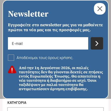
Newsletter
Εγγραφείτε στο newsletter μας για να μαθαίνετε
πρώτοι τα νέα μας και τις προσφορές μας.
›
›
›
ΑΡΧΙΚΗ
ΠΡΟΟΡΙΣΜΟΙ
ΑΣΙΑ
ΝΟΤΙΟΑΝΑΤΟΛΙΚΗ ΑΣΙΑ
›
ΛΑΟΣ
Λάος
Αποδέχομαι τους όρους χρήσης.
ΦΙΛΤΡΑ ΑΝΑΖΗΤΗΣΗΣ
Από την 1η Αυγούστου 2026, οι παλιές
ταυτότητες δεν θα γίνονται δεκτές σε πτήσεις
εντός Ευρωπαϊκής Ένωσης. Θα απαιτείται η
ΠΡΟΟΡΙΣΜΟΙ
νέα ταυτότητα ή διαβατήριο σε ισχύ. Όσοι
ταξιδέψουν με παλιά ταυτότητα θα
αντιμετωπίσουν άρνηση επιβίβασης.
Απευθείας απο Ηράκλειο
Εκτός Ευρώπης
ΚΑΤΗΓΟΡΙΑ