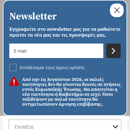
Newsletter
Εγγραφείτε στο newsletter μας για να μαθαίνετε
πρώτοι τα νέα μας και τις προσφορές μας.
›
›
›
ΑΡΧΙΚΗ
ΠΡΟΟΡΙΣΜΟΙ
ΕΥΡΩΠΗ
ΓΑΛΛΙΑ
Γαλλία
Αποδέχομαι τους όρους χρήσης.
ΦΙΛΤΡΑ ΑΝΑΖΗΤΗΣΗΣ
Από την 1η Αυγούστου 2026, οι παλιές
ταυτότητες δεν θα γίνονται δεκτές σε πτήσεις
ΠΡΟΟΡΙΣΜΟΙ
εντός Ευρωπαϊκής Ένωσης. Θα απαιτείται η
νέα ταυτότητα ή διαβατήριο σε ισχύ. Όσοι
ταξιδέψουν με παλιά ταυτότητα θα
αντιμετωπίσουν άρνηση επιβίβασης.
ΚΑΤΗΓΟΡΙΑ