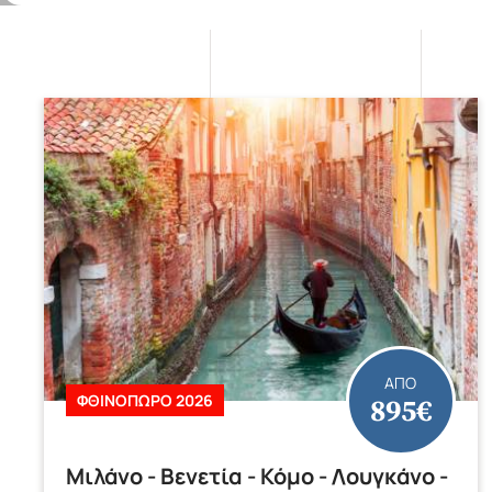
ΑΠΟ
895€
ΦΘΙΝΟΠΩΡΟ 2026
Μιλάνο - Βενετία - Κόμο - Λουγκάνο -