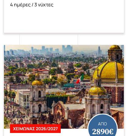
4 ημέρες / 3 νύχτες
ΑΠΟ
2890€
ΧΕΙΜΩΝΑΣ 2026/2027