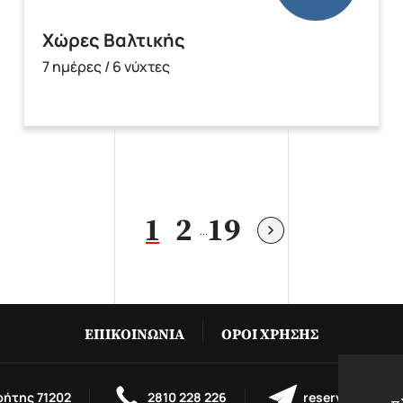
Χώρες Βαλτικής
7 ημέρες / 6 νύχτες
1
2
19
...
ΕΠΙΚΟΙΝΩΝΊΑ
ΌΡΟΙ ΧΡΉΣΗΣ
ρήτης 71202
2810 228 226
reservations@m