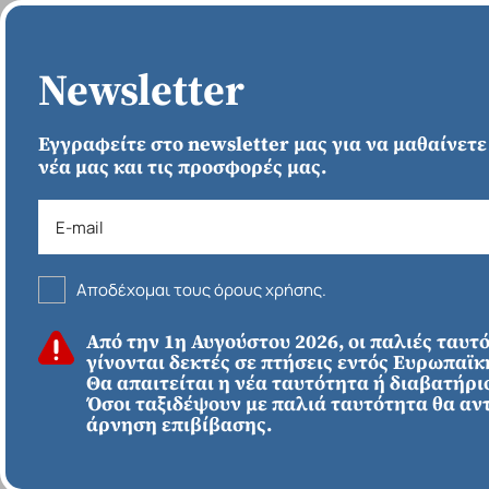
ΑΡΧΙΚΗ
Newsletter
Εγγραφείτε στο newsletter μας για να μαθαίνετε
νέα μας και τις προσφορές μας.
Αποδέχομαι τους όρους χρήσης.
Από την 1η Αυγούστου 2026, οι παλιές ταυτ
ΕΥΡΩΠΗ
Απευθείας απο
γίνονται δεκτές σε πτήσεις εντός Ευρωπαϊ
Ηράκλειο
Εκτός Ευρώπης
Θα απαιτείται η νέα ταυτότητα ή διαβατήριο
Όσοι ταξιδέψουν με παλιά ταυτότητα θα αν
ΠΡΟΟΡΙΣΜΟΙ
ΚΑΤΗΓΟΡΙ
άρνηση επιβίβασης.