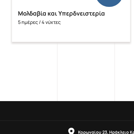
Μολδαβία και Υπερδνειστερία
5 ημέρες / 4 νύχτες
Κορωναίου 23, Ηράκλειο Κ