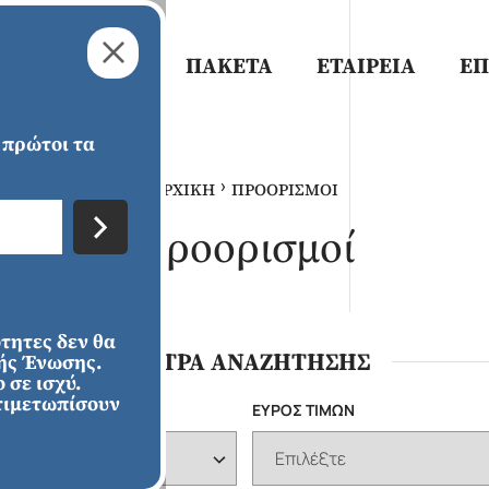
ΠΡΟΟΡΙΣΜΟΙ
ΠΑΚΕΤΑ
ΕΤΑΙΡΕΙΑ
ΕΠ
 πρώτοι τα
›
ΑΡΧΙΚΗ
ΠΡΟΟΡΙΣΜΟΙ
Προορισμοί
ότητες δεν θα
ΑΜΕΡΙΚΗ
ΑΣΙΑ
Χριστούγεννα &
Χειμώνας
ΦΙΛΤΡΑ ΑΝΑΖΗΤΗΣΗΣ
κής Ένωσης.
Πρωτοχρονιά
2026/2027
 σε ισχύ.
τιμετωπίσουν
Α
ΕΥΡΟΣ ΤΙΜΩΝ