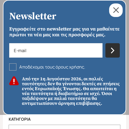
Newsletter
Εγγραφείτε στο newsletter μας για να μαθαίνετε
πρώτοι τα νέα μας και τις προσφορές μας.
›
›
›
›
ΑΡΧΙΚΗ
ΠΡΟΟΡΙΣΜΟΙ
ΑΜΕΡΙΚΗ
ΝΟΤΙΑ ΑΜΕΡΙΚΗ
ΑΡΓΕΝΤΙΝΗ
Αργεντινή
Αποδέχομαι τους όρους χρήσης.
ΦΙΛΤΡΑ ΑΝΑΖΗΤΗΣΗΣ
Από την 1η Αυγούστου 2026, οι παλιές
ταυτότητες δεν θα γίνονται δεκτές σε πτήσεις
εντός Ευρωπαϊκής Ένωσης. Θα απαιτείται η
ΠΡΟΟΡΙΣΜΟΙ
Απευθείας απο Ηράκλειο
Εκτός Ευρώπης
νέα ταυτότητα ή διαβατήριο σε ισχύ. Όσοι
ταξιδέψουν με παλιά ταυτότητα θα
αντιμετωπίσουν άρνηση επιβίβασης.
ΚΑΤΗΓΟΡΙΑ