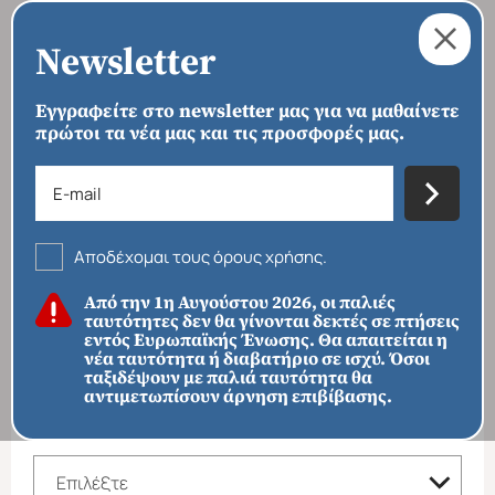
Newsletter
Εγγραφείτε στο newsletter μας για να μαθαίνετε
πρώτοι τα νέα μας και τις προσφορές μας.
›
›
›
ΑΡΧΙΚΗ
ΠΡΟΟΡΙΣΜΟΙ
ΕΥΡΩΠΗ
ΒΟΥΛΓΑΡΙΑ
Βουλγαρία
Αποδέχομαι τους όρους χρήσης.
ΦΙΛΤΡΑ ΑΝΑΖΗΤΗΣΗΣ
Από την 1η Αυγούστου 2026, οι παλιές
ταυτότητες δεν θα γίνονται δεκτές σε πτήσεις
ΠΡΟΟΡΙΣΜΟΙ
εντός Ευρωπαϊκής Ένωσης. Θα απαιτείται η
Απευθείας απο Ηράκλειο
Εκτός Ευρώπης
νέα ταυτότητα ή διαβατήριο σε ισχύ. Όσοι
ταξιδέψουν με παλιά ταυτότητα θα
αντιμετωπίσουν άρνηση επιβίβασης.
ΚΑΤΗΓΟΡΙΑ