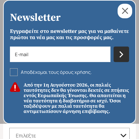
Newsletter
Εγγραφείτε στο newsletter μας για να μαθαίνετε
πρώτοι τα νέα μας και τις προσφορές μας.
›
›
›
ΑΡΧΙΚΗ
ΠΡΟΟΡΙΣΜΟΙ
ΕΥΡΩΠΗ
ΕΣΘΟΝΙΑ
Εσθονία
Αποδέχομαι τους όρους χρήσης.
ΦΙΛΤΡΑ ΑΝΑΖΗΤΗΣΗΣ
Από την 1η Αυγούστου 2026, οι παλιές
ταυτότητες δεν θα γίνονται δεκτές σε πτήσεις
ΠΡΟΟΡΙΣΜΟΙ
εντός Ευρωπαϊκής Ένωσης. Θα απαιτείται η
νέα ταυτότητα ή διαβατήριο σε ισχύ. Όσοι
ταξιδέψουν με παλιά ταυτότητα θα
αντιμετωπίσουν άρνηση επιβίβασης.
Απευθείας απο Ηράκλειο
Εκτός Ευρώπης
ΚΑΤΗΓΟΡΙΑ