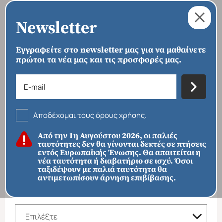
Newsletter
Εγγραφείτε στο newsletter μας για να μαθαίνετε
πρώτοι τα νέα μας και τις προσφορές μας.
›
›
›
ΑΡΧΙΚΗ
ΠΡΟΟΡΙΣΜΟΙ
ΕΥΡΩΠΗ
ΡΟΥΜΑΝΙΑ
Ρουμανία
Αποδέχομαι τους όρους χρήσης.
ΦΙΛΤΡΑ ΑΝΑΖΗΤΗΣΗΣ
Από την 1η Αυγούστου 2026, οι παλιές
ταυτότητες δεν θα γίνονται δεκτές σε πτήσεις
ΠΡΟΟΡΙΣΜΟΙ
εντός Ευρωπαϊκής Ένωσης. Θα απαιτείται η
Απευθείας απο Ηράκλειο
Εκτός Ευρώπης
νέα ταυτότητα ή διαβατήριο σε ισχύ. Όσοι
ταξιδέψουν με παλιά ταυτότητα θα
αντιμετωπίσουν άρνηση επιβίβασης.
ΚΑΤΗΓΟΡΙΑ