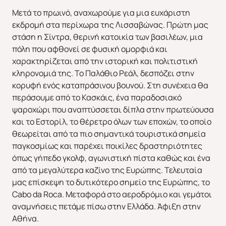
Μετά το πρωινό, αναχωρούμε για μια ευχάριστη
εκδρομή στα περίχωρα της Λισσαβώνας. Πρώτη μας
στάση η Σίντρα, θερινή κατοικία των βασιλέων, μια
πόλη που αφθονεί σε φυσική ομορφιά και
χαρακτηρίζεται από την ιστορική και πολιτιστική
κληρονομιά της. Το Παλάθιο Ρεάλ, δεσπόζει στην
κορυφή ενός καταπράσινου βουνού. Στη συνέχεια θα
περάσουμε από το Κασκάις, ένα παραδοσιακό
ψαροχώρι που αναπτύσσεται δίπλα στην πρωτεύουσα
και το Εστορίλ, το θέρετρο όλων των εποχών, το οποίο
θεωρείται από τα πιο σημαντικά τουριστικά σημεία
Χριστούγεννα & Πρωτοχρονιά
Χειμώνας 2026/2027
παγκοσμίως και παρέχει ποικίλες δραστηριότητες
όπως γήπεδο γκολφ, αγωνιστική πίστα καθώς και ένα
από τα μεγαλύτερα καζίνο της Ευρώπης. Τελευταία
μας επίσκεψη το δυτικότερο σημείο της Ευρώπης, το
Cabo da Roca. Μεταφορά στο αεροδρόμιο και γεμάτοι
αναμνήσεις πετάμε πίσω στην Ελλάδα. Άφιξη στην
Αθήνα.