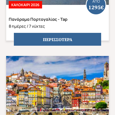
ΑΠΟ
ΚΑΛΟΚΑΊΡΙ 2026
1295€
Πανόραμα Πορτογαλίας - Tap
8 ημέρες / 7 νύχτες
Αποδέχομαι τους όρους χρήσης
ΠΕΡΙΣΣΟΤΕΡΑ