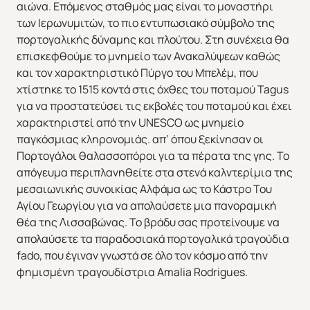
αιώνα. Επόμενος σταθμός μας είναι το μοναστήρι
των Ιερωνυμιτών, το πιο εντυπωσιακό σύμβολο της
πορτογαλικής δύναμης και πλούτου. Στη συνέχεια θα
επισκεφθούμε το μνημείο των Ανακαλύψεων καθώς
και τον χαρακτηριστικό Πύργο του Μπελέμ, που
χτίστηκε το 1515 κοντά στις όχθες του ποταμού Tagus
για να προστατεύσει τις εκβολές του ποταμού και έχει
χαρακτηριστεί από την UNESCO ως μνημείο
παγκόσμιας κληρονομιάς. απ’ όπου ξεκίνησαν οι
Πορτογάλοι θαλασσοπόροι για τα πέρατα της γης. Το
απόγευμα περιπλανηθείτε στα στενά καλντερίμια της
μεσαιωνικής συνοικίας Αλφάμα ως το Κάστρο Του
Αγίου Γεωργίου για να απολαύσετε μια πανοραμική
θέα της Λισσαβώνας. To βράδυ σας προτείνουμε να
απολαύσετε τα παραδοσιακά πορτογαλικά τραγούδια
fado, που έγιναν γνωστά σε όλο τον κόσμο από την
φημισμένη τραγουδίστρια Αmalia Rodrigues.