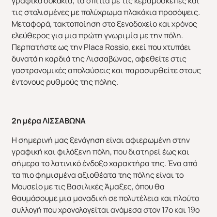
γραφικά σοκάκια, τα σπίτια με τις κεραμοσκεπές και
τις στολισμένες με πολύχρωμα πλακάκια προσόψεις.
Μεταφορά, τακτοποίηση στο ξενοδοχείο και χρόνος
ελεύθερος για μια πρώτη γνωριμία με την πόλη.
Περπατήστε ως την Placa Rossio, εκεί που χτυπάει
δυνατά η καρδιά της Λισσαβώνας, αφεθείτε στις
γαστρονομικές απολαύσεις και παρασυρθείτε στους
έντονους ρυθμούς της πόλης.
2η μέρα ΛΙΣΣΑΒΩΝΑ
Η σημερινή μας ξενάγηση είναι αφιερωμένη στην
γραφική και φιλόξενη πόλη, που διατηρεί έως και
σήμερα το λατινικό ένδοξο χαρακτήρα της. Ένα από
τα πιο φημισμένα αξιοθέατα της πόλης είναι το
Μουσείο με τις Βασιλικές Άμαξες, όπου θα
θαυμάσουμε μια μοναδική σε πολυτέλεια και πλούτο
συλλογή που χρονολογείται ανάμεσα στον 17ο και 19ο