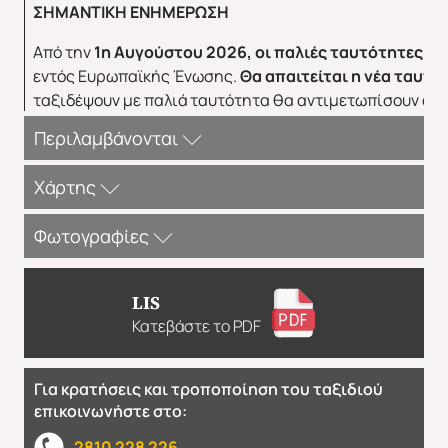
ΣΗΜΑΝΤΙΚΗ ΕΝΗΜΕΡΩΣΗ
Από την
1η Αυγούστου 2026, οι παλιές ταυτότητες δεν
εντός Ευρωπαϊκής Ένωσης.
Θα απαιτείται η νέα ταυτό
ταξιδέψουν με παλιά ταυτότητα θα αντιμετωπίσουν άρ
Περιλαμβάνονται
ΠΕΡΙΛΑΜΒΑΝΟΝΤΑΙ:
Χάρτης
Αεροπορικά εισιτήρια οικονομικής θέσης
Φωτογραφίες
Διαμονή σε επιλεγμένο ξενοδοχείο 4* αστέρων
Πρωινό μπουφέ καθημερινά
LIS
Μεταφορές από/ προς αεροδρόμιο ξενοδοχείο
Κατεβάστε το PDF
εξωτερικού
Ξεναγήσεις / περιηγήσεις σύμφωνα με το
πρόγραμμα
Για κρατήσεις και τροποποίηση του ταξιδιού
επικοινωνήστε στο:
Αρχηγός / συνοδός του γραφείου μας
Φόρμα Εκδήλωσης Ενδιαφέροντος
Ενημερωτικά έντυπα / Χάρτες
2810 228 226