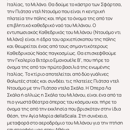
Ιταλίας, το Μιλάνο. Θα δούμε το κάστρο των Σφόρτσα,
την Πιάτσα ντελ Ντουόμο που είναι η κεντρική
πλατεία την πόλης και πήρε το όνομα της από τον
επιβλητικό καθεδρικό ναό του Μιλάνου. Ο
εντυπωσιακός Καθεδρικός του Μιλάνου (Ντουόμο ντι
Μιλάνο) είναι η έδρα του αρχιεπίσκοπου της πόλης
και θεωρείται ένας από τους σημαντικότερους
Καθεδρικούς Ναός παγκοσμίως. Θα επισκεφθούμε
την Γκαλερία Βιτόριο Εμανουέλε Β’, που πήρε το
όνομα της από τον πρώτο βασιλιά της ενωμένης
ΕΥΡΩΠΗ
ΑΜΕΡΙΚΗ
Ιταλίας. Το κτίριο αποτελείται από δύο γυάλινες
θολωτές στοές και συνδέει τις πλατείες Πιάτσα ντελ
Ντουόμο με την Πιάτσα ντελα Σκάλα. Η Όπερα Λα
Σκάλα ή αλλιώς η Σκάλα του Μιλάνου, είναι ένα από τα
πιο γνωστά θέατρα όπερας του κόσμου και πήρε το
όνομα της από την εκκλησία που βρισκόταν στην ίδια
θέση, την Αγία Μαρία dellaScala. Στη συνέχεια,
ΑΣΙΑ
ΑΦΡΙΚΗ
μεταφορά στο αεροδρόμιο του Μιλάνου για την πτήση
επιστροφής μας στην Αθήνα.