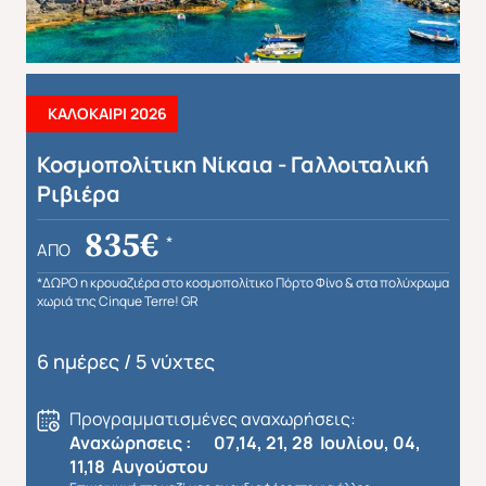
ΚΑΛΟΚΑΙΡΙ 2026
Κοσμοπολίτικη Νίκαια - Γαλλοιταλική
Ριβιέρα
835€
*
ΑΠΌ
*ΔΩΡΟ η κρουαζιέρα στο κοσμοπολίτικο Πόρτο Φίνο & στα πολύχρωμα
χωριά της Cinque Terre! GR
6 ημέρες / 5 νύχτες
Προγραμματισμένες αναχωρήσεις:
Αναχώρησεις : 07,14, 21, 28 Ιουλίου, 04,
11,18 Αυγούστου