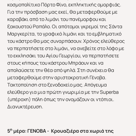
κοσμοπολίτικο Πόρτο Φίνο, εκπληκτικής ομορφιάς.
Για την πρόσβαση μας εκεί, θα μεταφερθούμε με
καραβάκι από το λιμάνι του πανέμορφου και
ξακουστού Ραπάλο. Οι απότομοι γκρεμοί της Σάντα
Μαργκερίτα, το γραφικό λιμάνι και το εμβληματικό
του κάστρο θα μας συναρπάσουν. Χρόνος ελεύθερος
να περπατήσετε στο λιμάνι, να ανεβείτε στο λόφο με
το εκκλησάκι του Αγίου Γεωργίου, να περπατήσετε
στους κήπους του κάστρου Μπράουν και να
απολαύσετε την θέα από ψηλά. Στη συνέχεια θα
μεταφερθούμε στην αριστοκρατική Γένοβα.
Τακτοποίηση στο ξενοδοχείο μας. Απόγευμα
ελεύθερο για μια πρώτη γνωριμία με την Superba
(υπέροχη) πόλη όπως την ονομάζουν οι ντόπιοι.
Διανυκτέρευση.
η
5
μέρα: ΓΕΝΟΒΑ - Κρουαζιέρα στα χωριά της