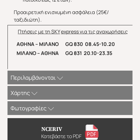
Προαιρετική ενισχυμένη ασφάλεια (25€/
ταξιδιώτη).
Πτήσεις με τη
SKY
express
για τις αναχωρήσεις
ΑΘΗΝΑ – ΜΙΛΑΝΟ
GQ
830 08.45-10.20
ΜΙΛΑΝΟ – ΑΘΗΝΑ
GQ
831 20.10-23.35
Περιλαμβάνονται
Περιλαμβάνονται
:
Χάρτης
Αεροπορικά εισιτήρια οικονομικής θέσης Αθήνα -
Φωτογραφίες
Μιλάνο - Αθήνα με την Sky Express.
Πολυτελές κλιματιζόμενο πούλμαν του γραφείου
μας για τις μεταφορές και μετακινήσεις σύμφωνα
NCERIV
με το πρόγραμμα.
Κατεβάστε το PDF
ΣΗΜΕΙΩΣΕΙΣ: