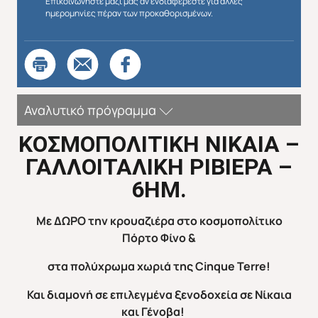
Επικοινωνήστε μαζί μας αν ενδιαφέρεστε για άλλες
ημερομηνίες πέραν των προκαθορισμένων.
Αναλυτικό πρόγραμμα
ΚΟΣΜΟΠΟΛΙΤΙΚΗ ΝΙΚΑΙΑ –
ΓΑΛΛΟΙΤΑΛΙΚΗ ΡΙΒΙΕΡΑ –
6ΗΜ.
Με ΔΩΡΟ την κρουαζιέρα στο κοσμοπολίτικο
Πόρτο Φίνο &
στα πολύχρωμα χωριά της
Cinque
Terre
!
Και διαμονή σε επιλεγμένα ξενοδοχεία σε Νίκαια
και Γένοβα!
Απευθείας απο Ηράκλειο
Εκτός Ευρώπης