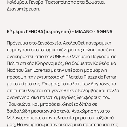
Κολόμβου, Γένοβα. Τακτοποίησης στα δωμάτια.
Διανυκτέρευση.
η
6
μέρα: ΓΕΝΟΒΑ(περιήγηση) - ΜΙΛΑΝΟ - ΑΘΗΝΑ
Πρόγευμα στο ξενοδοχείο. Ακολουθεί πανοραμική
περιήγηση στο ιστορικό κέντρο της πόλης, που έχει
ανακηρυχτεί από την UNESCO Μνημείο Παγκόσμιας
Πολιτιστικής Κληρονομιάς, θα δούμε τον Καθεδρικό
Ναό του San Lorenzo με την υπέροχη μαρμάρινη
πρόσοψη, την εντυπωσιακή Πλατεία Ρiazza de Ferrari
με το κτίριο της Όπερας, το παλάτι των Δόγηδων, το
σπίτι που λέγεται ότι γεννήθηκε ο Κολόμβος και πολλά
αναγεννησιακά παλάτια, μεγάλες λεωφόρους του
19ου αιώνα, και μπαρόκ εκκλησίες δίπλα σε
δαιδαλώδη μεσαιωνικά στενά. Αναχώρηση για το
Μιλάνο, σήμερα, στην τελευταία μέρα του ταξιδιού
μας, θα γνωρίσουμε την οικονομική πρωτεύουσα της