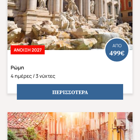
ΑΠΟ
ΆΝΟΙΞΗ 2027
499€
Ρώμη
4 ημέρες / 3 νύχτες
Φθινόπωρο 2026
Mika's Exclusive Groups
ΠΕΡΙΣΣΟΤΕΡΑ
Αποδέχομαι τους όρους χρήσης