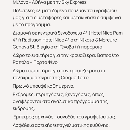
Μιλάνο - Αθήνα με την Sky Express.
Πολυτελές κλιματιζόμενο πούλμαν του γραφείου
μας για τις μεταφορές και μετακινήσεις σύμφωνα
με το πρόγραμμα.
Διαμονή σε κεντρικά ξενοδοχεία 4* (Hotel Nice Pam
4* ή Radisson Hotel Nice 4* στη Νίκαια & Mercure
Genova St. Biagio στη Γένοβα) ή παρόμοια.
Δώρο το εισιτήριο για την κρουαζιέρα: Βαπορέτο
Άνοιξη 2027
Καλοκαίρι 2026
Ραπάλο – Πόρτο Φίνο.
Δώρο το εισιτήριο για την κρουαζιέρα: στα
πολύχρωμα χωριά της Cinque Terre.
Πρωινό μπουφέ καθημερινά.
Εκδρομές, περιηγήσεις, ξεναγήσεις, όπως
αναφέρονται στο αναλυτικό πρόγραμμα της
εκδρομής.
Έμπειρος αρχηγός - συνοδός του γραφείου μας.
Ασφάλεια αστικής/επαγγελματικής ευθύνης.