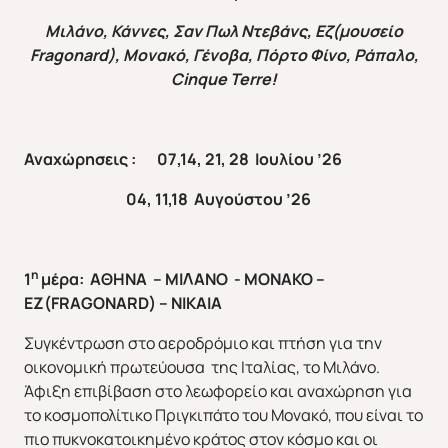
Μιλάνο, Κάννες, Σαν Πωλ Ντεβάνς, Εζ(μουσείο
Fragonard
), Μονακό, Γένοβα, Πόρτο Φίνο, Ράπαλο,
Cinque
Terre
!
Αναχώρησεις : 07,14, 21, 28 Ιουλίου ’26
04, 11,18 Αυγούστου ’26
η
1
μέρα: ΑΘΗΝΑ – ΜΙΛΑΝΟ - ΜΟΝΑΚΟ –
ΕΖ(
FRAGONARD
) – ΝΙΚΑΙΑ
Συγκέντρωση στο αεροδρόμιο και πτήση για την
οικονομική πρωτεύουσα της Ιταλίας, το Μιλάνο.
Άφιξη επιβίβαση στο λεωφορείο και αναχώρηση για
το κοσμοπολίτικο Πριγκιπάτο του Μονακό, που είναι το
πιο πυκνοκατοικημένο κράτος στον κόσμο και οι