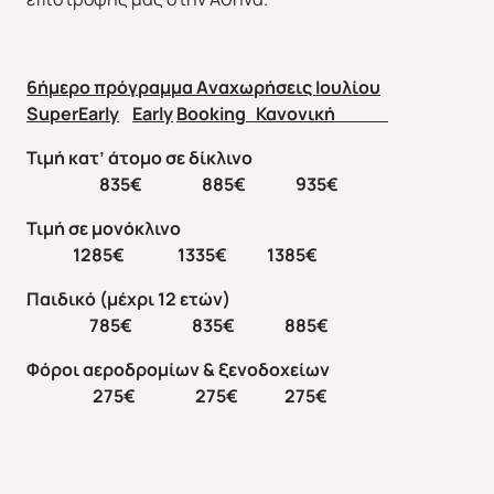
6ήμερο πρόγραμμα
A
ναχωρήσεις Ιουλίου
SuperEarly
Early
Booking
Κανονική
Τιμή κατ’ άτομο σε δίκλινο
835€ 885€ 935€
Τιμή σε μονόκλινο
1285€ 1335€ 1385€
Παιδικό (μέχρι 12 ετών)
785€ 835€ 885€
Φόροι αεροδρομίων & ξενοδοχείων
275€ 275€ 275€