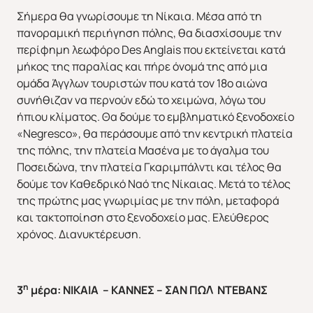
Σήμερα θα γνωρίσουμε τη Νίκαια. Μέσα από τη
πανοραμική περιήγηση πόλης, θα διασχίσουμε την
περίφημη λεωφόρο Des Anglais που εκτείνεται κατά
μήκος της παραλίας και πήρε όνομά της από μια
ομάδα Άγγλων τουριστών που κατά τον 18ο αιώνα
συνήθιζαν να περνούν εδώ το χειμώνα, λόγω του
ήπιου κλίματος. Θα δούμε το εμβληματικό ξενοδοχείο
«Negresco», θα περάσουμε από την κεντρική πλατεία
της πόλης, την πλατεία Μασένα με το άγαλμα του
Ποσειδώνα, την πλατεία Γκαριμπάλντι και τέλος θα
δούμε τον Καθεδρικό Ναό της Νίκαιας. Μετά το τέλος
της πρώτης μας γνωριμίας με την πόλη, μεταφορά
και τακτοποίηση στο ξενοδοχείο μας. Ελεύθερος
χρόνος. Διανυκτέρευση.
η
3
μέρα: ΝΙΚΑΙΑ – ΚΑΝΝΕΣ – ΣΑΝ ΠΩΛ ΝΤΕΒΑΝΣ