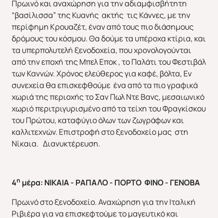
Πρωινό και αναχώρηση για την αδιαμφισβήτητη
“βασίλισσα” της Κυανής ακτής τις Κάννες, με την
περίφημη Κρουαζέτ, έναν από τους πιο διάσημους
δρόμους του κόσμου. Θα δούμε τα υπέροχα κτίρια, και
τα υπερπολυτελή ξενοδοχεία, που χρονολογούνται
από την εποχή της Μπελ Εποκ , το Παλάτι του Φεστιβάλ
των Καννών. Χρόνος ελεύθερος για καφέ, βόλτα, Εν
συνεχεία θα επισκεφθούμε ένα από τα πιο γραφικά
χωριά της περιοχής το Σαν Πωλ Ντε Βανς, μεσαιωνικό
χωριό περιτριγυρισμένο από τα τείχη του Φραγκίσκου
του Πρώτου, καταφύγιο όλων των ζωγράφων και
καλλιτεχνών. Επιστροφή στο ξενοδοχείο μας στη
Νίκαια. Διανυκτέρευση.
η
4
μέρα: ΝΙΚΑΙΑ - ΡΑΠΑΛΟ - ΠΟΡΤΟ ΦΙΝΟ - ΓΕΝΟΒΑ
Πρωινό στο ξενοδοχείο. Αναχώρηση για την Ιταλική
Ριβιέρα για να επισκεφτούμε το μαγευτικό και