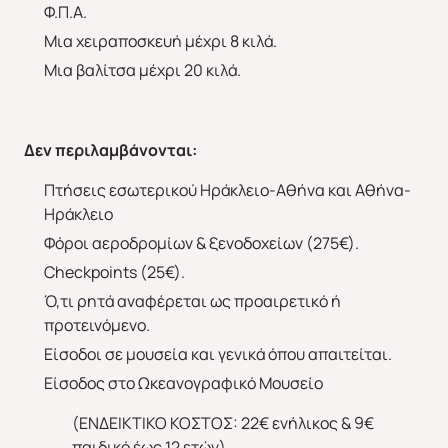
Φ.Π.Α.
Μια χειραποσκευή μέχρι 8 κιλά.
Μια βαλίτσα μέχρι 20 κιλά.
Δεν περιλαμβάνονται:
Πτήσεις εσωτερικού Ηράκλειο-Αθήνα και Αθήνα-
Ηράκλειο
Φόροι αεροδρομίων & ξενοδοχείων (275€).
Checkpoints (25€).
Ό,τι ρητά αναφέρεται ως προαιρετικό ή
προτεινόμενο.
Eίσοδοι σε μουσεία και γενικά όπου απαιτείται.
Είσοδος στο Ωκεανογραφικό Μουσείο
(ΕΝΔΕΙΚΤΙΚΟ ΚΟΣΤΟΣ: 22€ ενήλικος & 9€
παιδικό έως 12 ετών).