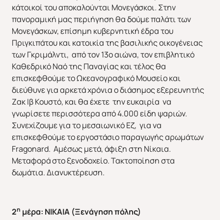
κάτοικοί του αποκαλούνται Μονεγάσκοι. Στην
πανοραμική μας περιήγηση θα δούμε παλάτι των
Μονεγάσκων, επίσημη κυβερνητική έδρα του
Πριγκιπάτου και κατοικία της βασιλικής οικογένειας
των Γκριμάλντι, από τον 13ο αιώνα, τον επιβλητικό
Καθεδρικό Ναό της Παναγίας και τέλος θα
επισκεφθούμε το Ωκεανογραφικό Μουσείο και
διεύθυνε για αρκετά χρόνια ο διάσημος εξερευνητής
Ζακ Ιβ Κουστό, και θα έχετε την ευκαιρία να
γνωρίσετε περισσότερα από 4.000 είδη ψαριών.
Συνεχίζουμε για το μεσαιωνικό Εζ, για να
επισκεφθούμε το εργοστάσιο παραγωγής αρωμάτων
Fragonard. Αμέσως μετά, άφιξη στη Νίκαια.
Μεταφορά στο ξενοδοχείο. Τακτοποίηση στα
δωμάτια. Διανυκτέρευση.
η
2
μέρα: ΝΙΚΑΙΑ (Ξενάγηση πόλης)