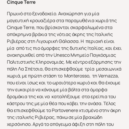
Cinque
Terre
Πρωινό στο ξενοδοχείο. Αναχώρηση για μία
μαγευτική κρουαζιέρα στα παραμυθένια χωριά της
Χριστούγεννα & Πρωτοχρονιά
Χειμώνας 2026/2027
Cinque Terre, που βρίσκονται σκαρφαλωμένα στα
απόκρημνα βράχια της νότιας άκρης της Ιταλικής
Ριβιέρας στη Λιγουρική Θάλασσα. Η περιοχή είναι
μία από τις πιο όμορφες της δυτικής Ιταλίας, και έχει
ανακηρυχθεί από την Unesco Μνημείο Παγκόσμιας
Πολιτιστικής Κληρονομιάς. Με κέντρο εξόρμησης την
πόλη Λα Σπέτσια, θα επισκεφθούμε τρία μεσαιωνικά
χωριά, με πρώτη στάση το Monterosso, τη Vernazza,
που είναι ίσως και το ωραιότερο χωριό και θα έχουμε
την ευκαιρία να κάνουμε μία βόλτα στα όμορφα
δρομάκια της και να καταλήξουμε στα ερείπια του
κάστρου της με μία θέα που κόβει την ανάσα. Τέλος
θα επισκεφθούμε το Portovenere χτισμένο στην άκρη
της ιταλικής Ριβιέρας, πάνω σε μία βραχώδη
χερσόνησο. Αργά το απόγευμα άφιξη στη πόλη του