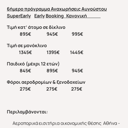
6ήμερο πρόγραμμα Αναχωρήσεις Αυγούστου
SuperEarly
Early
Booking
Κανονική
Τιμή κατ’ άτομο σε δίκλινο
895€ 945€ 995€
Τιμή σε μονόκλινο
1345€ 1395€ 1445€
Παιδικό (μέχρι 12 ετών)
845€ 895€ 945€
Φόροι αεροδρομίων & ξενοδοχείων
2
7
5€ 2
7
5€ 2
7
5€
Περιλαμβάνονται
:
Αεροπορικά εισιτήρια οικονομικής θέσης Αθήνα -