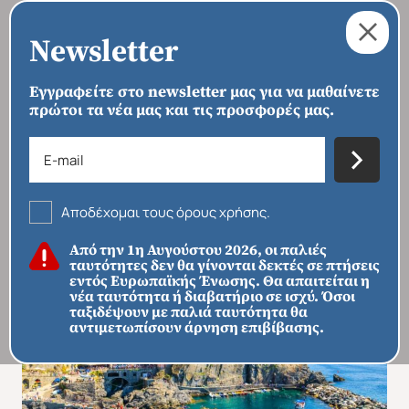
Newsletter
Εγγραφείτε στο newsletter μας για να μαθαίνετε
πρώτοι τα νέα μας και τις προσφορές μας.
›
›
›
ΑΡΧΙΚΗ
ΠΡΟΟΡΙΣΜΟΙ
ΕΥΡΏΠΗ
ΙΤΑΛΊΑ
Κοσμοπολίτικη Νίκαια -
Γαλλοιταλική Ριβιέρα
Αποδέχομαι τους όρους χρήσης.
Από την 1η Αυγούστου 2026, οι παλιές
ταυτότητες δεν θα γίνονται δεκτές σε πτήσεις
εντός Ευρωπαϊκής Ένωσης. Θα απαιτείται η
νέα ταυτότητα ή διαβατήριο σε ισχύ. Όσοι
ταξιδέψουν με παλιά ταυτότητα θα
αντιμετωπίσουν άρνηση επιβίβασης.