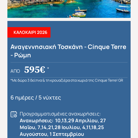
ΚΑΛΟΚΑΙΡΙ 2026
Αναγεννησιακή Τοσκάνη - Cinque Terre
Απευθείας απο Ηράκλειο
Εκτός Ευρώπης
- Ρώμη
595€
*
ΑΠΌ
*Με δώρο 3 δείπνα & τη κρουαζιέρα στα χωριά της Cinque Terre! GR
6 ημέρες / 5 νύχτες
Προγραμματισμένες αναχωρήσεις:
Αναχωρήσεις: 10,13,29 Απριλίου, 27
Μαΐου, 7,14,21,28 Ιουλίου, 4,11,18,25
Αυγούστου, 1 Σεπτεμβρίου