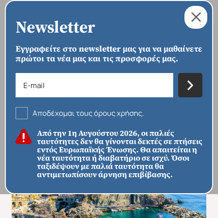
Newsletter
Εγγραφείτε στο newsletter μας για να μαθαίνετε
πρώτοι τα νέα μας και τις προσφορές μας.
›
›
›
ΑΡΧΙΚΗ
ΠΡΟΟΡΙΣΜΟΙ
ΕΥΡΏΠΗ
ΙΤΑΛΊΑ
Αναγεννησιακή Τοσκάνη - Cinque
Terre - Ρώμη
Αποδέχομαι τους όρους χρήσης.
Από την 1η Αυγούστου 2026, οι παλιές
ταυτότητες δεν θα γίνονται δεκτές σε πτήσεις
εντός Ευρωπαϊκής Ένωσης. Θα απαιτείται η
νέα ταυτότητα ή διαβατήριο σε ισχύ. Όσοι
ταξιδέψουν με παλιά ταυτότητα θα
αντιμετωπίσουν άρνηση επιβίβασης.