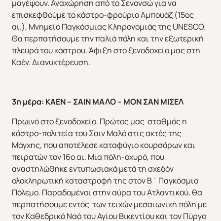
μαγέψουν. Αναχώρηση από το Σενονσώ για να
επισκεφθούμε το κάστρο-φρούριο Αμπουάζ (15ος
αι.), Μνημείο Παγκόσμιας Κληρονομιάς της UNESCO.
Θα περπατήσουμε την παλιά πόλη και την εξωτερική
πλευρά του κάστρου. Άφιξη στο ξενοδοχείο μας στη
Καέν. Διανυκτέρευση.
3η μέρα: ΚΑΕΝ – ΣΑΙΝ ΜΑΛΟ – ΜΟΝ ΣΑΝ ΜΙΣΕΛ
Πρωινό στο ξενοδοχείο. Πρώτος μας σταθμός η
κάστρο-πολιτεία του Σαιν Μαλό στις ακτές της
Μάγχης, που αποτέλεσε καταφύγιο κουρσάρων και
πειρατών τον 16ο αι. Μια πόλη-οχυρό, που
αναστηλώθηκε εντυπωσιακά μετά τη σχεδόν
ολοκληρωτική καταστροφή της στον Β΄ Παγκόσμιο
Πόλεμο. Παραδομένοι στην αύρα του Ατλαντικού, θα
περπατήσουμε εντός των τειχών μεσαιωνική πόλη με
τον Καθεδρικό Ναό του Αγίου Βικεντίου και τον Πύργο