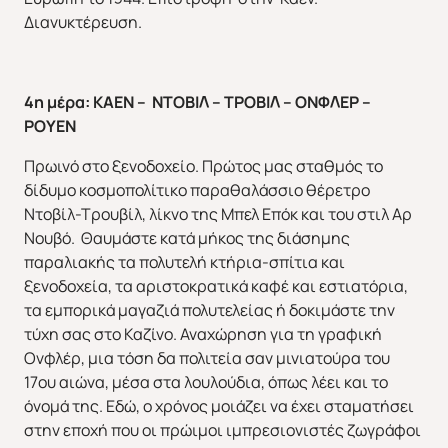
Διανυκτέρευση.
4η μέρα: ΚΑΕΝ – ΝΤΟΒΙΛ – ΤΡΟΒΙΛ – ΟΝΦΛΕΡ –
ΡΟΥΕΝ
Πρωινό στο ξενοδοχείο. Πρώτος μας σταθμός το
δίδυμο κοσμοπολίτικο παραθαλάσσιο θέρετρο
Ντοβίλ-Τρουβίλ, λίκνο της Μπελ Επόκ και του στιλ Αρ
Νουβό. Θαυμάστε κατά μήκος της διάσημης
παραλιακής τα πολυτελή κτήρια-σπίτια και
ξενοδοχεία, τα αριστοκρατικά καφέ και εστιατόρια,
τα εμπορικά μαγαζιά πολυτελείας ή δοκιμάστε την
τύχη σας στο Καζίνο. Αναχώρηση για τη γραφική
Ονφλέρ, μια τόση δα πολιτεία σαν μινιατούρα του
17ου αιώνα, μέσα στα λουλούδια, όπως λέει και το
όνομά της. Εδώ, ο χρόνος μοιάζει να έχει σταματήσει
στην εποχή που οι πρώιμοι ιμπρεσιονιστές ζωγράφοι