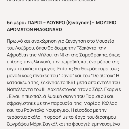
6η μέρα:
ΠΑΡΙΣΙ – ΛΟΥΒΡΟ (ξενάγηση)– ΜΟΥΣΕΙΟ
ΑΡΩΜΑΤΩΝ
FRAGONARD
Πρωινό και αναχώρηση για ξενάγηση στο Μουσείο
του Λούβρου, όπου θα δούμε την Τζοκόντα, την
Αφροδίτη της Μήλου, τη Νίκη της Σαμοθράκης, όπως
επίσης την ελληνική, την ρωμαϊκή, και ένα μέρος της
αιγυπτιακής πτέρυγας. Επίσης θα θαυμάσουμε τους
μοναδικούς πίνακες του “David” και του “DelaCroix”. Η
κατασκευή της ξεκίνησε το 1861 μετά από εντολή του
Ναπολέοντα του ΙΙΙ. Αρχιτέκτονας ήταν ο Σάρλ Γκαρνιέ
. Είναι η πιο παλιά λυρική σκηνή του Παρισιού και
σφραγίστηκε με την παρουσία της Μαρίας Κάλλας
και του Ρούντολφ Νουρέγιεφ. Η είσοδος με την
τεράστια σκάλα , η οροφή με το έργο του διάσημου
ζωγράφου Μάρκ Σαγκάλ και το φουαγιέ εμπνευσμένο