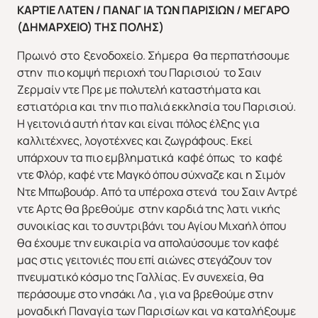
ΚΑΡΤΙΕ ΛΑΤΕΝ / ΠΑΝΑΓ ΙΑ ΤΩΝ ΠΑΡΙΣΙΩΝ / ΜΕΓΑΡΟ
(ΔΗΜΑΡΧΕΙΟ) ΤΗΣ ΠΟΛΗΣ)
Πρωινό στο ξενοδοχείο. Σήμερα θα περπατήσουμε
ΑΣΙΑ
ΑΦΡΙΚΗ
στην πιο κομψή περιοχή του Παρισιού το Σαιν
Ζερμαίν ντε Πρε με πολυτελή καταστήματα και
εστιατόρια και την πιο παλιά εκκλησία του Παρισιού.
Η γειτονιά αυτή ήταν και είναι πόλος έλξης για
καλλιτέχνες, λογοτέχνες και ζωγράφους. Εκεί
υπάρχουν τα πιο εμβληματικά καφέ όπως το καφέ
ντε Φλόρ, καφέ ντε Μαγκό όπου σύχναζε και η Σιμόν
Ντε Μπωβουάρ. Από τα υπέροχα στενά του Σαιν Αντρέ
ντε Αρτς θα βρεθούμε στην καρδιά της λατι νικής
συνοικίας και το συντριβάνι του Αγίου Μιχαήλ όπου
θα έχουμε την ευκαιρία να απολαύσουμε τον καφέ
μας στις γειτονιές που επί αιώνες στεγάζουν τον
πνευματικό κόσμο της Γαλλίας. Εν συνεχεία, θα
περάσουμε στο νησάκι Λα , για να βρεθούμε στην
μοναδική Παναγία των Παρισίων και να καταλήξουμε