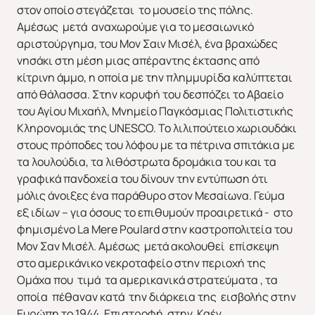
στον οποίο στεγάζεται το μουσείο της πόλης.
Αμέσως μετά αναχωρούμε για το μεσαιωνικό
αριστούργημα, του Μον Σαιν Μισέλ, ένα βραχώδες
νησάκι στη μέση μιας απέραντης έκτασης από
κίτρινη άμμο, η οποία με την πλημμυρίδα καλύπτεται
από θάλασσα. Στην κορυφή του δεσπόζει το Αβαείο
του Αγίου Μιχαήλ, Μνημείο Παγκόσμιας Πολιτιστικής
Κληρονομιάς της UNESCO. Το λιλιπούτειο χωριουδάκι
στους πρόποδες του λόφου με τα πέτρινα σπιτάκια με
τα λουλούδια, τα λιθόστρωτα δρομάκια του και τα
γραφικά πανδοχεία του δίνουν την εντύπωση ότι
μόλις άνοιξες ένα παράθυρο στον Μεσαίωνα. Γεύμα
εξ ιδίων – για όσους το επιθυμούν προαιρετικά - στο
φημισμένο La Mere Poulard στην καστροπολιτεία του
Μον Σαν Μισέλ. Αμέσως μετά ακολουθεί επίσκεψη
στο αμερικάνικο νεκροταφείο στην περιοχή της
Ομάχα που τιμά τα αμερικανικά στρατεύματα , τα
οποία πέθαναν κατά την διάρκεια της εισβολής στην
Ευρώπη το 1944. Επιστροφή στην Καέν.