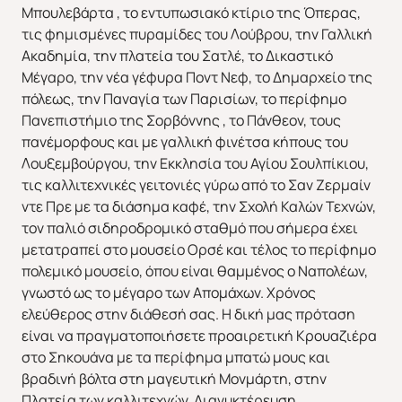
Μπουλεβάρτα , το εντυπωσιακό κτίριο της Όπερας,
τις φημισμένες πυραμίδες του Λούβρου, την Γαλλική
Ακαδημία, την πλατεία του Σατλέ, το Δικαστικό
Μέγαρο, την νέα γέφυρα Ποντ Νεφ, το Δημαρχείο της
Χριστούγεννα & Πρωτοχρονιά
Χειμώνας 2026/2027
πόλεως, την Παναγία των Παρισίων, το περίφημο
Πανεπιστήμιο της Σορβόννης , το Πάνθεον, τους
πανέμορφους και με γαλλική φινέτσα κήπους του
Λουξεμβούργου, την Εκκλησία του Αγίου Σουλπίκιου,
τις καλλιτεχνικές γειτονιές γύρω από το Σαν Ζερμαίν
ντε Πρε με τα διάσημα καφέ, την Σχολή Καλών Τεχνών,
τον παλιό σιδηροδρομικό σταθμό που σήμερα έχει
μετατραπεί στο μουσείο Ορσέ και τέλος το περίφημο
πολεμικό μουσείο, όπου είναι θαμμένος ο Ναπολέων,
γνωστό ως το μέγαρο των Απομάχων. Χρόνος
ελεύθερος στην διάθεσή σας. H δική μας πρόταση
είναι να πραγματοποιήσετε προαιρετική Κρουαζιέρα
στο Σηκουάνα με τα περίφημα μπατώ μους και
βραδινή βόλτα στη μαγευτική Μονμάρτη, στην
Πλατεία των καλλιτεχνών Διανυκτέρευση.