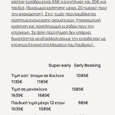
κόστος εισόδου είναι 65€ για ενήλικες και 30€ για
παιδιά, (δικαίωμα κράτησης μέχρι 20 ημέρες πριν
την αναχώρηση). Στις τιμές περιλαμβάνεται
σύστημα ενοικίασης ακουστικών. Υποχρεωτική
κράτηση και προπληρωμή εισόδου πριν την
επίσκεψη. Σε άλλη περίπτωση δεν υπάρχει
δυνατότητα να εξασφαλίσουμε την είσοδό σας με
επίσημο ξεναγό στο Μουσείο του Λούβρου).
Super early
Early
Booking
Τιμή κατ’ άτομο σε δίκλινο 1085€
1135€ 1185€
Τιμή σε μονόκλινο 1585€
1635€ 1685€
Παιδική τιμή μέχρι 12 ετών 985€
1035€ 1085€