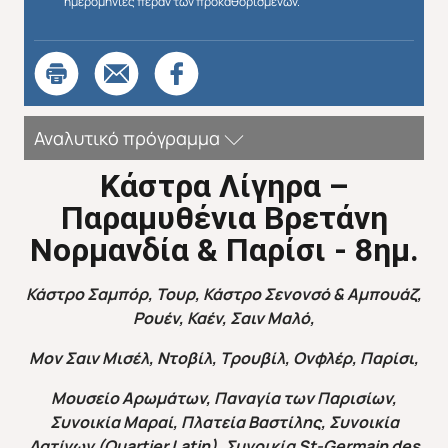
ημερομηνίες πέραν των προκαθορισμένων.
Αναλυτικό πρόγραμμα
K
άστρα Λίγηρα –
Παραμυθένια Βρετάνη
Νορμανδία & Παρίσι - 8ημ.
Κάστρο Σαμπόρ, Τουρ, Κάστρο Σενονσό & Αμπουάζ,
Ρουέν, Καέν, Σαιν Μαλό,
Μον Σαιν Μισέλ, Ντοβίλ, Τρουβίλ, Ονφλέρ, Παρίσι,
Μουσείο Αρωμάτων, Παναγία των Παρισίων,
Συνοικία Μαραί, Πλατεία Βαστίλης, Συνοικία
Λατίνων (Quartier Latin), Συνοικία St-Germain des