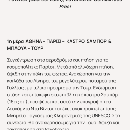
Pres!
1η μέρα ΑΘΗΝΑ – ΠΑΡΙΣΙ – ΚΑΣΤΡΟ ΣΑΜΠΟΡ &
Απευθείας απο Ηράκλειο
Εκτός Ευρώπης
ΜΠΛΟΥΑ – ΤΟΥΡ
Συγκέντρωση στο αεροδρόμιο και πτήση για το
κοσμοπολίτικο Παρίσι. Μετά από ολιγόωρη πτήση,
άφιξη στην πόλη του φωτός. Αναχώρηση για την
κοιλάδα του Λίγηρα, του μεγαλύτερου ποταμού της
Γαλλίας , με τελικό προορισμό την Τουρ. Ενδιάμεση
στάση και επίσκεψη στο επιβλητικό κάστρο Σαμπόρ
(16ος αι.), που φέρει και αυτό την υπογραφή του
Λεονάρντο Ντα Βίντσι και έχει ανακηρυχτεί επίσης
Μνημείο Παγκόσμιας Κληρονομιάς της UNESCO. Στη
συνέχεια, θα αναχωρήσουμε για την Τουρ. Άφιξη και
τακτοποίηση στο ξενοδοχείο.