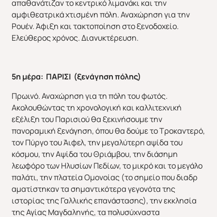
απαθανάτιζαν το κεντρικό λιμανάκι και την
αμφιθεατρικά χτισμένη πόλη. Αναχώρηση για την
Ρουέν. Άφιξη και τακτοποίηση στο ξενοδοχείο.
Ελεύθερος χρόνος. Διανυκτέρευση.
5η μέρα: ΠΑΡΙΣΙ (ξενάγηση πόλης)
Πρωινό. Αναχώρηση για τη πόλη του φωτός.
Ακολουθώντας τη χρονολογική και καλλιτεχνική
εξέλιξη του Παρισιού θα ξεκινήσουμε την
πανοραμική ξενάγηση, όπου θα δούμε το Τροκαντερό,
τον Πύργο του Άιφελ, την μεγαλύτερη αψίδα του
κόσμου, την Αψίδα του Θριάμβου, την διάσημη
λεωφόρο των Ηλυσίων Πεδίων, το μικρό και το μεγάλο
παλάτι, την πλατεία Ομονοίας (το σημείο που διαδρ
αματίστηκαν τα σημαντικότερα γεγονότα της
ιστορίας της Γαλλικής επανάστασης), την εκκλησία
της Αγίας Μαγδαληνής, τα πολυσύχναστα