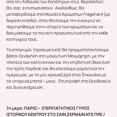
από την Αίθουσα των Κατόπτρων στις Βερσαλλίες
θα σας εντυπωσιάσουν. Ακολούθως, θα
μεταφερθούμε στο Μουσείο Αρωμάτων Fragonard (με
δωρεάν είσοδο), όπου θα έχουμε την ευκαιρία να
περιηγηθούμε στην ιστορία των αρωμάτων και να
δοκιμάσουμε τα πιο αντιπροσωπευτικά από την κάθε
κατηγορία τους.
Το απόγευμα, (προαιρετικά) θα πραγματοποιήσουμε
βόλτα-ξενάγηση στη μαγευτική Μονμάρτρη, με την
πλατεία των καλλιτεχνών και την επιβλητική Βασιλική
της Ιερής Καρδιάς και θα κλείσουμε ρομαντικά την
ημέρα μας με τη μίνι κρουαζιέρα στον Σηκουάνα με
τα ιστορικά μπατό – μους. Επιστροφή στο ξενοδοχείο
και διανυκτέρευση.
ΕΥΡΩΠΗ
ΑΜΕΡΙΚΗ
7η μέρα: ΠΑΡΙΣΙ – (ΠΕΡΙΠΑΤΗΤΙΚΟΣ ΓΥΡΟΣ
ΙΣΤΟΡΙΚΟΥ ΚΕΝΤΡΟΥ ΣΤΟ ΣΑΙΝ ΖΕΡΜΑΙΝ ΝΤΕ ΠΡΕ /