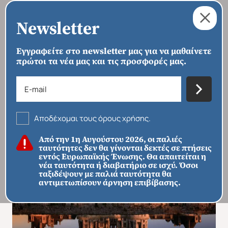
Newsletter
Εγγραφείτε στο newsletter μας για να μαθαίνετε
πρώτοι τα νέα μας και τις προσφορές μας.
›
›
›
ΑΡΧΙΚΗ
ΠΡΟΟΡΙΣΜΟΙ
ΕΥΡΏΠΗ
ΓΑΛΛΊΑ
Kάστρα Λίγηρα – Παραμυθένια
Βρετάνη Νορμανδία & Παρίσι
Αποδέχομαι τους όρους χρήσης.
Από την 1η Αυγούστου 2026, οι παλιές
ταυτότητες δεν θα γίνονται δεκτές σε πτήσεις
εντός Ευρωπαϊκής Ένωσης. Θα απαιτείται η
νέα ταυτότητα ή διαβατήριο σε ισχύ. Όσοι
ταξιδέψουν με παλιά ταυτότητα θα
αντιμετωπίσουν άρνηση επιβίβασης.