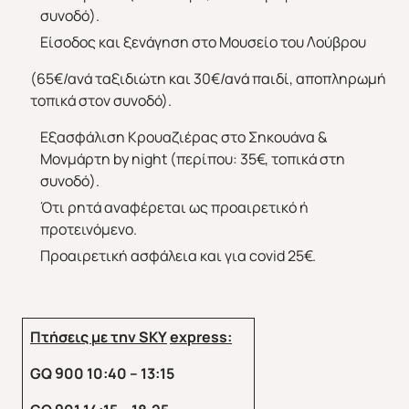
συνοδό).
Είσοδος και ξενάγηση στο Μουσείο του Λούβρου
(65€/ανά ταξιδιώτη και 30€/ανά παιδί, αποπληρωμή
τοπικά στον συνοδό).
Εξασφάλιση Κρουαζιέρας στο Σηκουάνα &
Μονμάρτη by night (περίπου: 35€, τοπικά στη
συνοδό).
Ότι ρητά αναφέρεται ως προαιρετικό ή
προτεινόμενο.
Προαιρετική ασφάλεια και για covid 25€.
Πτήσεις με την
SKY
express
:
GQ 900 10
:40 – 13:15