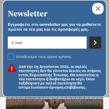
Newsletter
Εγγραφείτε στο newsletter μας για να μαθαίνετε
πρώτοι τα νέα μας και τις προσφορές μας.
›
›
›
ΑΡΧΙΚΗ
ΠΡΟΟΡΙΣΜΟΙ
ΕΥΡΏΠΗ
ΓΑΛΛΊΑ
Μπορντώ - Σαρλά
Αποδέχομαι τους όρους χρήσης.
Από την 1η Αυγούστου 2026, οι παλιές
ταυτότητες δεν θα γίνονται δεκτές σε πτήσεις
εντός Ευρωπαϊκής Ένωσης. Θα απαιτείται η
νέα ταυτότητα ή διαβατήριο σε ισχύ. Όσοι
ταξιδέψουν με παλιά ταυτότητα θα
αντιμετωπίσουν άρνηση επιβίβασης.