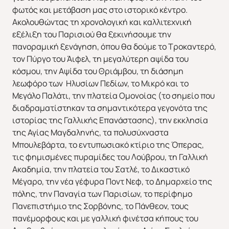
φωτός και μετάβαση μας στο ιστορικό κέντρο.
Ακολουθώντας τη χρονολογική και καλλιτεχνική
εξέλιξη του Παρισιού θα ξεκινήσουμε την
πανοραμική ξενάγηση, όπου θα δούμε το Τροκαντερό,
τον Πύργο του Άιφελ, τη μεγαλύτερη αψίδα του
κόσμου, την Αψίδα του Θριάμβου, τη διάσημη
λεωφόρο των Ηλυσίων Πεδίων, το Μικρό και το
Μεγάλο Παλάτι, την πλατεία Ομονοίας (το σημείο που
διαδραματίστηκαν τα σημαντικότερα γεγονότα της
ιστορίας της Γαλλικής Επανάστασης), την εκκλησία
της Αγίας Μαγδαληνής, τα πολυσύχναστα
Μπουλεβάρτα, το εντυπωσιακό κτίριο της Όπερας,
τις φημισμένες πυραμίδες του Λούβρου, τη Γαλλική
Ακαδημία, την πλατεία του Σατλέ, το Δικαστικό
Μέγαρο, την νέα γέφυρα Ποντ Νεφ, το Δημαρχείο της
πόλης, την Παναγία των Παρισίων, το περίφημο
Πανεπιστήμιο της Σορβόνης, το Πάνθεον, τους
πανέμορφους και με γαλλική φινέτσα κήπους του