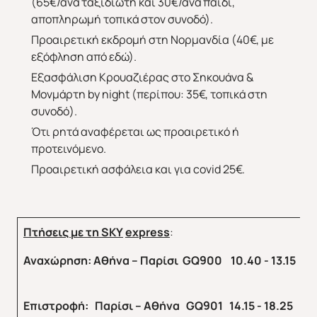
(65€/ανά ταξιδιώτη και 30€/ανά παιδί,
αποπληρωμή τοπικά στον συνοδό).
Προαιρετική εκδρομή στη Νορμανδία (40€, με
εξόφληση από εδώ).
Εξασφάλιση Κρουαζιέρας στο Σηκουάνα &
Μονμάρτη by night (περίπου: 35€, τοπικά στη
συνοδό).
Ότι ρητά αναφέρεται ως προαιρετικό ή
προτεινόμενο.
Προαιρετική ασφάλεια και για covid 25€.
Πτήσεις με τη
SKY
express
:
Αναχώρηση: Αθήνα – Παρίσι GQ900 10.40 - 13.15
Επιστροφή: Παρίσι – Αθήνα
GQ
901 14.15 - 18.25