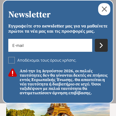
Newsletter
Εγγραφείτε στο newsletter μας για να μαθαίνετε
πρώτοι τα νέα μας και τις προσφορές μας.
›
›
›
ΑΡΧΙΚΗ
ΠΡΟΟΡΙΣΜΟΙ
ΕΥΡΏΠΗ
ΓΑΛΛΊΑ
Καλοκαιρινό Παρίσι – All Time
Classic
Αποδέχομαι τους όρους χρήσης.
Από την 1η Αυγούστου 2026, οι παλιές
ταυτότητες δεν θα γίνονται δεκτές σε πτήσεις
εντός Ευρωπαϊκής Ένωσης. Θα απαιτείται η
νέα ταυτότητα ή διαβατήριο σε ισχύ. Όσοι
ταξιδέψουν με παλιά ταυτότητα θα
αντιμετωπίσουν άρνηση επιβίβασης.