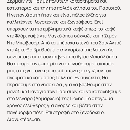
Ζερμαίν ντε Πρε με πολυτελή καταστήματα και
εστιατόρια και την πιο παλιά εκκλησία του Παρισιού.
Η γειτονιά αυτή ήταν και είναι πόλος έλξης για
καλλιτέχνες, λογοτέχνες και ζωγράφους. Εκεί
υπάρχουν τα πιο εμβληματικά καφέ όπως το καφέ
ντε Φλόρ, καφέ ντε Μαγκό όπου σύχναζε και η Σιμόν
Ντε Μπωβουάρ. Από τα υπέροχα στενά του Σαιν Αντρέ
ντε Αρτς θα βρεθούμε στην καρδιά της λατινικής
συνοικίας και το συντριβάνι του Αγίου Μιχαήλ όπου
θα έχουμε την ευκαιρία να απολαύσουμε τον καφέ
μας στις γειτονιές που επί αιώνες στεγάζουν τον
πνευματικό κόσμο της Γαλλίας. Εν συνεχεία, θα
περάσουμε στο νησάκι Λα , για να βρεθούμε στην
μοναδική Παναγία των Παρισίων και να καταλήξουμε
στο Μέγαρο (Δημαρχείο) της Πόλης. Το απόγευμα
χρόνος ελεύθερος για αγορές και βόλτα στην
πανέμορφη πόλη. Επιστροφή στο ξενοδοχείο.
Διανυκτέρευση.