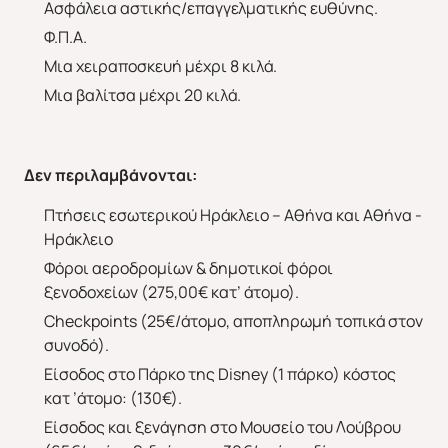
Ασφάλεια αστικής/επαγγελματικής ευθύνης.
Φ.Π.Α.
Μια χειραποσκευή μέχρι 8 κιλά.
Μια βαλίτσα μέχρι 20 κιλά.
Δεν περιλαμβάνονται:
Πτήσεις εσωτερικού Ηράκλειο – Αθήνα και Αθήνα -
Ηράκλειο
Φόροι αεροδρομίων & δημοτικοί φόροι
ξενοδοχείων (275,00€ κατ’ άτομο).
Checkpoints (25€/άτομο, αποπληρωμή τοπικά στον
συνοδό).
Είσοδος στο Πάρκο της Disney (1 πάρκο) κόστος
κατ ’άτομο: (130€).
Είσοδος και ξενάγηση στο Μουσείο του Λούβρου