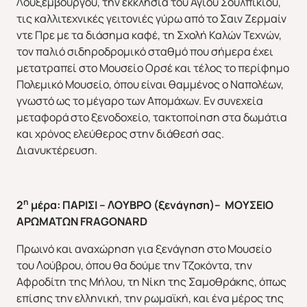
Λουξεμβούργου, την εκκλησία του Αγίου Σουλπίκιου,
τις καλλιτεχνικές γειτονιές γύρω από το Σαιν Ζερμαίν
ντε Πρε με τα διάσημα καφέ, τη Σχολή Καλών Τεχνών,
τον παλιό σιδηροδρομικό σταθμό που σήμερα έχει
μετατραπεί στο Μουσείο Ορσέ και τέλος το περίφημο
Πολεμικό Μουσείο, όπου είναι θαμμένος ο Ναπολέων,
γνωστό ως το μέγαρο των Απομάχων. Εν συνεχεία
μεταφορά στο ξενοδοχείο, τακτοποίηση στα δωμάτια
και χρόνος ελεύθερος στην διάθεσή σας.
Διανυκτέρευση.
η
2
μέρα: ΠΑΡΙΣΙ – ΛΟΥΒΡΟ (ξενάγηση)– ΜΟΥΣΕΙΟ
ΑΡΩΜΑΤΩΝ FRAGONARD
Πρωινό και αναχώρηση για ξενάγηση στο Μουσείο
του Λούβρου, όπου θα δούμε την Τζοκόντα, την
Αφροδίτη της Μήλου, τη Νίκη της Σαμοθράκης, όπως
επίσης την ελληνική, την ρωμαϊκή, και ένα μέρος της