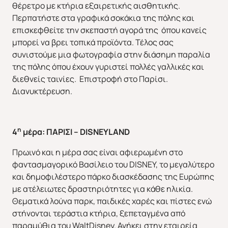
θέρετρο με κτήρια εξαιρετικής αισθητικής.
Περπατήστε στα γραφικά σοκάκια της πόλης και
επισκεφθείτε την σκεπαστή αγορά της όπου κανείς
μπορεί να βρει τοπικά προϊόντα. Τέλος σας
συνιστούμε μια φωτογραφία στην διάσημη παραλία
της πόλης όπου έχουν γυριστεί πολλές γαλλικές και
διεθνείς ταινίες. Επιστροφή στο Παρίσι.
Διανυκτέρευση.
Χριστούγεννα & Πρωτοχρονιά
Χειμώνας 2026/2027
η
4
μέρα: ΠΑΡΙΣΙ – DISNEYLAND
Πρωινό και η μέρα σας είναι αφιερωμένη στο
φαντασμαγορικό Βασίλειο του DISNEY, το μεγαλύτερο
και δημοφιλέστερο πάρκο διασκέδασης της Ευρώπης
με ατέλειωτες δραστηριότητες για κάθε ηλικία.
Θεματικά λούνα παρκ, παιδικές χαρές και πίστες ενώ
στήνονται τεράστια κτήρια, ξεπεταγμένα από
παραμύθια του WaltDisney. Ανήκει στην εταιρεία