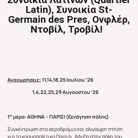
Latin),
Συνοικία
St-
Germain des Pres,
Ονφλέρ
,
Ντοβίλ
,
Τροβίλ
!
Απευθείας απο Ηράκλειο
Εκτός Ευρώπης
Αναχωρήσεις:
11,14,18,25 Ιουλίου ‘26
1,4,22,25,29 Αυγούστου ‘26
η
1
μέρα: ΑΘΗΝΑ – ΠΑΡΙΣΙ (ξενάγηση πόλης)
Συγκέντρωση στο αεροδρόμιο και ολιγόωρη πτήση
για το κοσμοπολίτικο Παρίσι. Άφιξη στην πόλη του