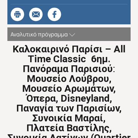
Αναλυτικό πρόγραμμα
Καλοκαιρινό
Παρίσι
– All
Time Classic 6
ημ
.
Πανόραμα
Παρισιού
:
M
ουσείο
Λούβρου
,
Μουσείο
Αρωμάτων
,
Όπερα
, Disneyland,
Παναγία
των
Παρισίων
,
Συνοικία
Μαραί
,
Πλατεία
Βαστίλης
,
Συνοικία
Λατίνων
(Quartier