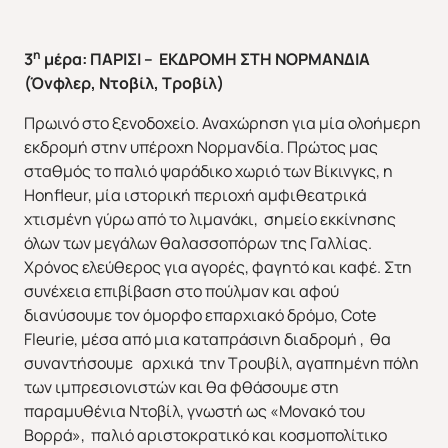
η
3
μέρα: ΠΑΡΙΣΙ – ΕΚΔΡΟΜΗ ΣΤΗ ΝΟΡΜΑΝΔΙΑ
(Όνφλερ, Ντοβίλ, Tροβίλ)
Πρωινό στο ξενοδοχείο. Αναχώρηση για μία ολοήμερη
εκδρομή στην υπέροχη Νορμανδία. Πρώτος μας
σταθμός το παλιό ψαράδικο χωριό των Βίκινγκς, η
Honfleur, μία ιστορική περιοχή αμφιθεατρικά
χτισμένη γύρω από το λιμανάκι, σημείο εκκίνησης
όλων των μεγάλων θαλασσοπόρων της Γαλλίας.
Χρόνος ελεύθερος για αγορές, φαγητό και καφέ. Στη
συνέχεια επιβίβαση στο πούλμαν και αφού
διανύσουμε τον όμορφο επαρχιακό δρόμο, Cote
Fleurie, μέσα από μια καταπράσινη διαδρομή , θα
συναντήσουμε αρχικά την Τρουβίλ, αγαπημένη πόλη
των ιμπρεσιονιστών και θα φθάσουμε στη
παραμυθένια Ντoβίλ, γνωστή ως «Μονακό του
Βορρά», παλιό αριστοκρατικό και κοσμοπολίτικο