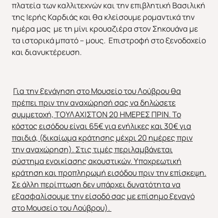
πλατεία των καλλιτεχνών και την επιβλητική Βασιλική
της Ιερής Καρδιάς και θα κλείσουμε ρομαντικά την
ημέρα μας με τη μίνι κρουαζιέρα στον Σηκουάνα με
τα ιστορικά μπατό – μους. Επιστροφή στο ξενοδοχείο
και διανυκτέρευση.
Για την ξενάγηση στο Μουσείο του Λούβρου θα
πρέπει πριν την αναχώρησή σας να δηλώσετε
συμμετοχή, ΤΟΥΛΑΧΙΣΤΟΝ 20 ΗΜΕΡΕΣ ΠΡΙΝ. Το
κόστος εισόδου είναι 65€ για ενήλικες και 30€ για
παιδιά, (δικαίωμα κράτησης μέχρι 20 ημέρες πριν
την αναχώρηση). Στις τιμές περιλαμβάνεται
σύστημα ενοικίασης ακουστικών. Υποχρεωτική
κράτηση και προπληρωμή εισόδου πριν την επίσκεψη.
Σε άλλη περίπτωση δεν υπάρχει δυνατότητα να
εξασφαλίσουμε την είσοδό σας με επίσημο ξεναγό
στο Μουσείο του Λούβρου).