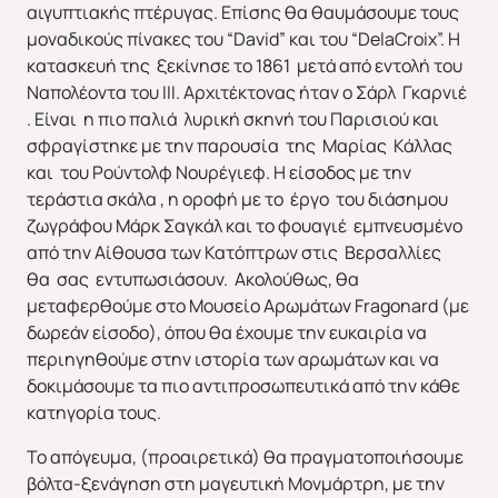
αιγυπτιακής πτέρυγας. Επίσης θα θαυμάσουμε τους
μοναδικούς πίνακες του “David” και του “DelaCroix”. Η
κατασκευή της ξεκίνησε το 1861 μετά από εντολή του
Ναπολέοντα του ΙΙΙ. Αρχιτέκτονας ήταν ο Σάρλ Γκαρνιέ
. Είναι η πιο παλιά λυρική σκηνή του Παρισιού και
σφραγίστηκε με την παρουσία της Μαρίας Κάλλας
και του Ρούντολφ Νουρέγιεφ. Η είσοδος με την
τεράστια σκάλα , η οροφή με το έργο του διάσημου
ζωγράφου Μάρκ Σαγκάλ και το φουαγιέ εμπνευσμένο
από την Αίθουσα των Κατόπτρων στις Βερσαλλίες
θα σας εντυπωσιάσουν. Ακολούθως, θα
μεταφερθούμε στο Μουσείο Αρωμάτων Fragonard (με
δωρεάν είσοδο), όπου θα έχουμε την ευκαιρία να
περιηγηθούμε στην ιστορία των αρωμάτων και να
δοκιμάσουμε τα πιο αντιπροσωπευτικά από την κάθε
κατηγορία τους.
Το απόγευμα, (προαιρετικά) θα πραγματοποιήσουμε
βόλτα-ξενάγηση στη μαγευτική Μονμάρτρη, με την