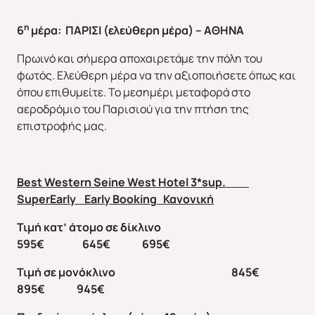
η
6
μέρα: ΠΑΡΙΣΙ (ελεύθερη μέρα) – ΑΘΗΝΑ
Πρωινό και σήμερα αποχαιρετάμε την πόλη του
ΕΥΡΩΠΗ
ΑΜΕΡΙΚΗ
φωτός. Ελεύθερη μέρα να την αξιοποιήσετε όπως και
όπου επιθυμείτε. Το μεσημέρι μεταφορά στο
αεροδρόμιο του Παρισιού για την πτήση της
επιστροφής μας.
Best Western Seine West Hotel 3*sup.
ΑΣΙΑ
ΑΦΡΙΚΗ
SuperEarly Early Booking
Κανονική
Τιμή
κατ
’
άτομο
σε
δίκλινο
595€ 645€ 695€
Τιμή σε μονόκλινο 845€
895€ 945€