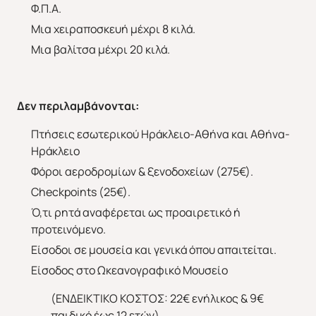
Φ.Π.Α.
Μια χειραποσκευή μέχρι 8 κιλά.
Μια βαλίτσα μέχρι 20 κιλά.
Δεν περιλαμβάνονται:
Πτήσεις εσωτερικού Ηράκλειο-Αθήνα και Αθήνα-
Ηράκλειο
Φόροι αεροδρομίων & ξενοδοχείων (275€).
Checkpoints (25€).
Ό,τι ρητά αναφέρεται ως προαιρετικό ή
προτεινόμενο.
Eίσοδοι σε μουσεία και γενικά όπου απαιτείται.
Είσοδος στο Ωκεανογραφικό Μουσείο
(ΕΝΔΕΙΚΤΙΚΟ ΚΟΣΤΟΣ: 22€ ενήλικος & 9€
παιδικό έως 12 ετών).