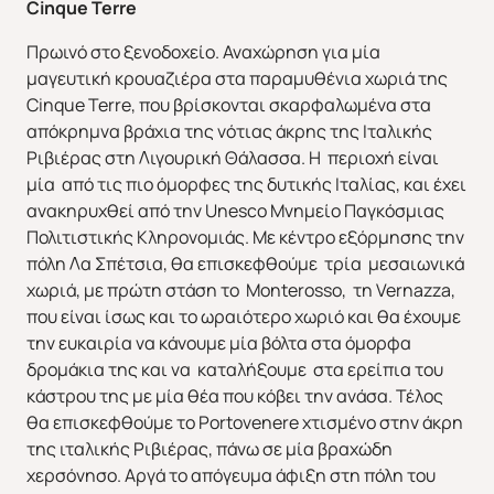
Cinque
Terre
Πρωινό στο ξενοδοχείο. Αναχώρηση για μία
μαγευτική κρουαζιέρα στα παραμυθένια χωριά της
Cinque Terre, που βρίσκονται σκαρφαλωμένα στα
Χριστούγεννα & Πρωτοχρονιά
Χειμώνας 2026/2027
απόκρημνα βράχια της νότιας άκρης της Ιταλικής
Ριβιέρας στη Λιγουρική Θάλασσα. Η περιοχή είναι
μία από τις πιο όμορφες της δυτικής Ιταλίας, και έχει
ανακηρυχθεί από την Unesco Μνημείο Παγκόσμιας
Πολιτιστικής Κληρονομιάς. Με κέντρο εξόρμησης την
πόλη Λα Σπέτσια, θα επισκεφθούμε τρία μεσαιωνικά
χωριά, με πρώτη στάση το Monterosso, τη Vernazza,
που είναι ίσως και το ωραιότερο χωριό και θα έχουμε
την ευκαιρία να κάνουμε μία βόλτα στα όμορφα
δρομάκια της και να καταλήξουμε στα ερείπια του
κάστρου της με μία θέα που κόβει την ανάσα. Τέλος
θα επισκεφθούμε το Portovenere χτισμένο στην άκρη
της ιταλικής Ριβιέρας, πάνω σε μία βραχώδη
χερσόνησο. Αργά το απόγευμα άφιξη στη πόλη του