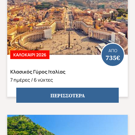
ΑΠΟ
ΚΑΛΟΚΑΊΡΙ 2026
735€
Κλασικός Γύρος Ιταλίας
7 ημέρες / 6 νύχτες
Φθινόπωρο 2026
Mika's Exclusive Groups
ΠΕΡΙΣΣΟΤΕΡΑ
Αποδέχομαι τους όρους χρήσης