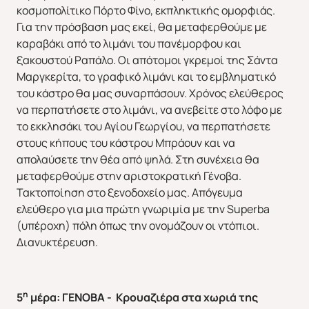
κοσμοπολίτικο Πόρτο Φίνο, εκπληκτικής ομορφιάς.
Για την πρόσβαση μας εκεί, θα μεταφερθούμε με
καραβάκι από το λιμάνι του πανέμορφου και
ξακουστού Ραπάλο. Οι απότομοι γκρεμοί της Σάντα
Μαργκερίτα, το γραφικό λιμάνι και το εμβληματικό
του κάστρο θα μας συναρπάσουν. Χρόνος ελεύθερος
να περπατήσετε στο λιμάνι, να ανεβείτε στο λόφο με
το εκκλησάκι του Αγίου Γεωργίου, να περπατήσετε
στους κήπους του κάστρου Μπράουν και να
απολαύσετε την θέα από ψηλά. Στη συνέχεια θα
μεταφερθούμε στην αριστοκρατική Γένοβα.
Τακτοποίηση στο ξενοδοχείο μας. Απόγευμα
ελεύθερο για μια πρώτη γνωριμία με την Superba
(υπέροχη) πόλη όπως την ονομάζουν οι ντόπιοι.
Διανυκτέρευση.
η
5
μέρα: ΓΕΝΟΒΑ - Κρουαζιέρα στα χωριά της