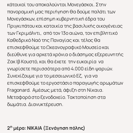
κάτοικοί του αποκαλούνται Μονεγάσκοι. Στην
πανοραμική μας περιήγηση θα δούμε παλάτι των
Μονεγάσκων, επίσημη κυβερνητική έδρα του
Πριγκιπάτου και κατοικία της βασιλικής οικογένειας
των Γκριμάλντι, από τον 13ο αιώνα, τον επιβλητικό
Καθεδρικό Ναό της Παναγίας και τέλος θα
επισκεφθούμε το Ωκεανογραφικό Μουσείο και
διεύθυνε για αρκετά χρόνια ο διάσημος εξερευνητής
Ζακ Ιβ Κουστό, και θα έχετε την ευκαιρία να
γνωρίσετε περισσότερα από 4.000 είδη ψαριών.
Συνεχίζουμε για το μεσαιωνικό Εζ, για να
επισκεφθούμε το εργοστάσιο παραγωγής αρωμάτων
Fragonard. Αμέσως μετά, άφιξη στη Νίκαια.
Μεταφορά στο ξενοδοχείο. Τακτοποίηση στα
δωμάτια. Διανυκτέρευση.
η
2
μέρα: ΝΙΚΑΙΑ (Ξενάγηση πόλης)