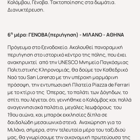
Κολόμβου, Γένοβα. Τακτοποίησης στα δωμάτια.
Διανυκτέρευση.
η
6
μέρα: ΓΕΝΟΒΑ(περιήγηση) - ΜΙΛΑΝΟ - ΑΘΗΝΑ
Πρόγευμα στο ξενοδοχείο. Ακολουθεί πανοραμική
περιήγηση στο ιστορικό κέντρο της πόλης, που έχει
ανακηρυχτεί από την UNESCO Μνημείο Παγκόσμιας
Πολιτιστικής Κληρονομιάς, θα δούμε τον Καθεδρικό
Ναό του San Lorenzo με την υπέροχη μαρμάρινη
πρόσοψη, την εντυπωσιακή Πλατεία Ρiazza de Ferrari
με το κτίριο της Όπερας, το παλάτι των Δόγηδων, το
σπίτι που λέγεται ότι γεννήθηκε ο Κολόμβος και πολλά
αναγεννησιακά παλάτια, μεγάλες λεωφόρους του
19ου αιώνα, και μπαρόκ εκκλησίες δίπλα σε
δαιδαλώδη μεσαιωνικά στενά. Αναχώρηση για το
Μιλάνο, σήμερα, στην τελευταία μέρα του ταξιδιού
μας, θα γνωρίσουμε την οικονομική πρωτεύουσα της