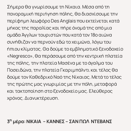
Σήμερα θα γνωρίσουμε τη Νίκαια. Μέσα από τη
πανοραμική περιήγηση πόλης, θα διασχίσουμε την
περίφημη λεωφόρο Des Anglais που εκτείνεται κατά
μήκος της παραλίας και πήρε όνομά της από μια
ομάδα Άγγλων τουριστών που κατά τον 18ο αιώνα
συνήθιζαν να περνούν εδώ το χειμώνα, λόγω του
ήπιου κλίματος. Θα δούμε το εμβληματικό ξενοδοχείο
«Negresco», θα περάσουμε από την κεντρική πλατεία
της πόλης, την πλατεία Μασένα με το άγαλμα του
Ποσειδώνα, την πλατεία Γκαριμπάλντι και τέλος θα
δούμε τον Καθεδρικό Ναό της Νίκαιας. Μετά το τέλος
της πρώτης μας γνωριμίας με την πόλη, μεταφορά
και τακτοποίηση στο ξενοδοχείο μας. Ελεύθερος
χρόνος. Διανυκτέρευση.
η
3
μέρα: ΝΙΚΑΙΑ – ΚΑΝΝΕΣ – ΣΑΝ ΠΩΛ ΝΤΕΒΑΝΣ