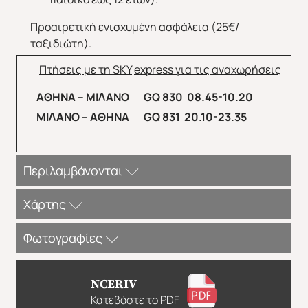
Προαιρετική ενισχυμένη ασφάλεια (25€/
ταξιδιώτη).
Πτήσεις με τη
SKY
express
για τις αναχωρήσεις
ΑΘΗΝΑ – ΜΙΛΑΝΟ
GQ
830 08.45-10.20
ΜΙΛΑΝΟ – ΑΘΗΝΑ
GQ
831 20.10-23.35
Περιλαμβάνονται
Περιλαμβάνονται
:
Χάρτης
Αεροπορικά εισιτήρια οικονομικής θέσης Αθήνα -
Φωτογραφίες
Μιλάνο - Αθήνα με την Sky Express.
Πολυτελές κλιματιζόμενο πούλμαν του γραφείου
μας για τις μεταφορές και μετακινήσεις σύμφωνα
NCERIV
με το πρόγραμμα.
Κατεβάστε το PDF
ΣΗΜΕΙΩΣΕΙΣ: