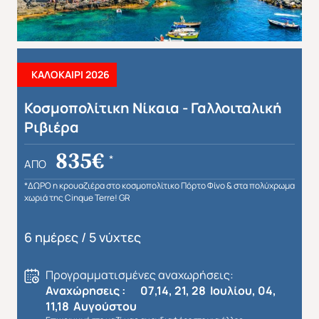
ΚΑΛΟΚΑΙΡΙ 2026
Κοσμοπολίτικη Νίκαια - Γαλλοιταλική
Ριβιέρα
835€
*
ΑΠΌ
*ΔΩΡΟ η κρουαζιέρα στο κοσμοπολίτικο Πόρτο Φίνο & στα πολύχρωμα
χωριά της Cinque Terre! GR
6 ημέρες / 5 νύχτες
Προγραμματισμένες αναχωρήσεις:
Αναχώρησεις : 07,14, 21, 28 Ιουλίου, 04,
11,18 Αυγούστου