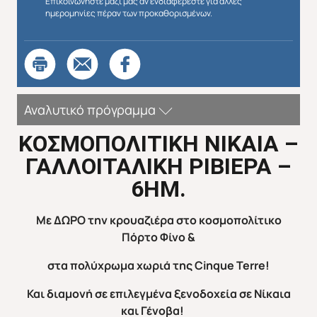
Επικοινωνήστε μαζί μας αν ενδιαφέρεστε για άλλες
ημερομηνίες πέραν των προκαθορισμένων.
Αναλυτικό πρόγραμμα
ΚΟΣΜΟΠΟΛΙΤΙΚΗ ΝΙΚΑΙΑ –
ΓΑΛΛΟΙΤΑΛΙΚΗ ΡΙΒΙΕΡΑ –
6ΗΜ.
Με ΔΩΡΟ την κρουαζιέρα στο κοσμοπολίτικο
Πόρτο Φίνο &
στα πολύχρωμα χωριά της
Cinque
Terre
!
Και διαμονή σε επιλεγμένα ξενοδοχεία σε Νίκαια
και Γένοβα!
Απευθείας απο Ηράκλειο
Εκτός Ευρώπης