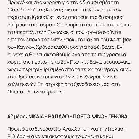
Πρωινό και αναχώρηση για την αδιαμφισβήτητη
“βασίλισσα” της Κυανής ακτής τις Κάννες, με την
περίφημη Κρουαζέτ, έναν από τους πιο διάσημους
δρόμους του κόσμου. Θα δούμε τα υπέροχα κτίρια, και
τα υπερπολυτελή ξενοδοχεία, που χρονολογούνται
από την εποχή της Μπελ Εποκ , το Παλάτι του Φεστιβάλ
των Καννών. Χρόνος ελεύθερος για καφέ, βόλτα, Εν
συνεχεία θα επισκεφθούμε ένα από τα πιο γραφικά
χωριά της περιοχής το Σαν Πωλ Ντε Βανς, μεσαιωνικό
χωριό περιτριγυρισμένο από τα τείχη του Φραγκίσκου
του Πρώτου, καταφύγιο όλων των ζωγράφων και
καλλιτεχνών. Επιστροφή στο ξενοδοχείο μας στη
Νίκαια. Διανυκτέρευση.
η
4
μέρα: ΝΙΚΑΙΑ - ΡΑΠΑΛΟ - ΠΟΡΤΟ ΦΙΝΟ - ΓΕΝΟΒΑ
Πρωινό στο ξενοδοχείο. Αναχώρηση για την Ιταλική
Ριβιέρα για να επισκεφτούμε το μαγευτικό και