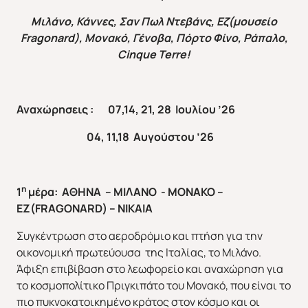
Μιλάνο, Κάννες, Σαν Πωλ Ντεβάνς, Εζ(μουσείο
Fragonard
), Μονακό, Γένοβα, Πόρτο Φίνο, Ράπαλο,
Cinque
Terre
!
Αναχώρησεις : 07,14, 21, 28 Ιουλίου ’26
04, 11,18 Αυγούστου ’26
η
1
μέρα: ΑΘΗΝΑ – ΜΙΛΑΝΟ - ΜΟΝΑΚΟ –
ΕΖ(
FRAGONARD
) – ΝΙΚΑΙΑ
Συγκέντρωση στο αεροδρόμιο και πτήση για την
οικονομική πρωτεύουσα της Ιταλίας, το Μιλάνο.
Άφιξη επιβίβαση στο λεωφορείο και αναχώρηση για
το κοσμοπολίτικο Πριγκιπάτο του Μονακό, που είναι το
πιο πυκνοκατοικημένο κράτος στον κόσμο και οι