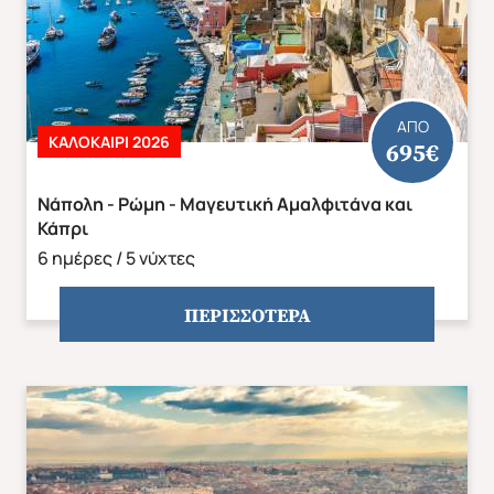
Η παιδική τιμή αφορά παιδιά αυστηρά μέχρι 12
ετών με 2 ενήλικες.
ΑΠΟ
ΚΑΛΟΚΑΊΡΙ 2026
695€
Νάπολη - Ρώμη - Μαγευτική Αμαλφιτάνα και
Κάπρι
6 ημέρες / 5 νύχτες
Φόρμα Εκδήλωσης Ενδιαφέροντος
ΠΕΡΙΣΣΟΤΕΡΑ
Επικοινωνήστε μαζί μας μέσω της παρακάτω φόρμας
επικοινωνίας και εμείς θα απαντήσουμε σε σας
σύντομα. Τα πεδία με αστερίσκο (*) είναι υποχρεωτικά.