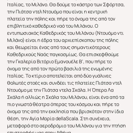
Ιταλίας, το Μιλάνο. Θα δούμε το κάστρο των Σφόρτσα,
την Πιάτσα ντελ Ντουόμο που είναι η κεντρική
πλατεία την πόλης και πήρε το όνομα της από τον
επιβλητικό καθεδρικό ναό του Μιλάνου. Ο
εντυπωσιακός Καθεδρικός του Μιλάνου (Ντουόμο ντι
Μιλάνο) είναι η έδρα του αρχιεπίσκοπου της πόλης
και θεωρείται ένας από τους σημαντικότερους
Καθεδρικούς Ναός παγκοσμίως. Θα επισκεφθούμε
την Γκαλερία Βιτόριο Εμανουέλε Β’, που πήρε το
όνομα της από τον πρώτο βασιλιά της ενωμένης
ΕΥΡΩΠΗ
ΑΜΕΡΙΚΗ
Ιταλίας. Το κτίριο αποτελείται από δύο γυάλινες
θολωτές στοές και συνδέει τις πλατείες Πιάτσα ντελ
Ντουόμο με την Πιάτσα ντελα Σκάλα. Η Όπερα Λα
Σκάλα ή αλλιώς η Σκάλα του Μιλάνου, είναι ένα από τα
πιο γνωστά θέατρα όπερας του κόσμου και πήρε το
όνομα της από την εκκλησία που βρισκόταν στην ίδια
θέση, την Αγία Μαρία dellaScala. Στη συνέχεια,
ΑΣΙΑ
ΑΦΡΙΚΗ
μεταφορά στο αεροδρόμιο του Μιλάνου για την πτήση
επιστροφής μας στην Αθήνα.