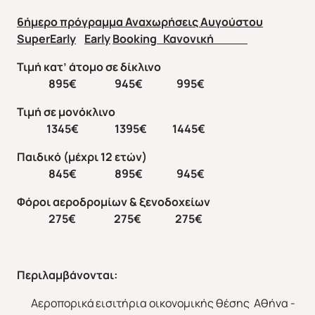
6ήμερο πρόγραμμα Αναχωρήσεις Αυγούστου
SuperEarly
Early
Booking
Κανονική
Τιμή κατ’ άτομο σε δίκλινο
895€ 945€ 995€
Τιμή σε μονόκλινο
1345€ 1395€ 1445€
Παιδικό (μέχρι 12 ετών)
845€ 895€ 945€
Φόροι αεροδρομίων & ξενοδοχείων
2
7
5€ 2
7
5€ 2
7
5€
Περιλαμβάνονται
:
Αεροπορικά εισιτήρια οικονομικής θέσης Αθήνα -