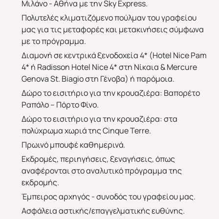
Μιλάνο - Αθήνα με την Sky Express.
Πολυτελές κλιματιζόμενο πούλμαν του γραφείου
μας για τις μεταφορές και μετακινήσεις σύμφωνα
με το πρόγραμμα.
Διαμονή σε κεντρικά ξενοδοχεία 4* (Hotel Nice Pam
4* ή Radisson Hotel Nice 4* στη Νίκαια & Mercure
Genova St. Biagio στη Γένοβα) ή παρόμοια.
Δώρο το εισιτήριο για την κρουαζιέρα: Βαπορέτο
Άνοιξη 2027
Καλοκαίρι 2026
Ραπάλο – Πόρτο Φίνο.
Δώρο το εισιτήριο για την κρουαζιέρα: στα
πολύχρωμα χωριά της Cinque Terre.
Πρωινό μπουφέ καθημερινά.
Εκδρομές, περιηγήσεις, ξεναγήσεις, όπως
αναφέρονται στο αναλυτικό πρόγραμμα της
εκδρομής.
Έμπειρος αρχηγός - συνοδός του γραφείου μας.
Ασφάλεια αστικής/επαγγελματικής ευθύνης.