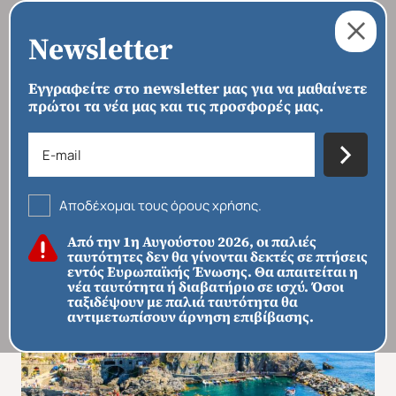
Newsletter
Εγγραφείτε στο newsletter μας για να μαθαίνετε
πρώτοι τα νέα μας και τις προσφορές μας.
›
›
›
ΑΡΧΙΚΗ
ΠΡΟΟΡΙΣΜΟΙ
ΕΥΡΏΠΗ
ΙΤΑΛΊΑ
Κοσμοπολίτικη Νίκαια -
Γαλλοιταλική Ριβιέρα
Αποδέχομαι τους όρους χρήσης.
Από την 1η Αυγούστου 2026, οι παλιές
ταυτότητες δεν θα γίνονται δεκτές σε πτήσεις
εντός Ευρωπαϊκής Ένωσης. Θα απαιτείται η
νέα ταυτότητα ή διαβατήριο σε ισχύ. Όσοι
ταξιδέψουν με παλιά ταυτότητα θα
αντιμετωπίσουν άρνηση επιβίβασης.