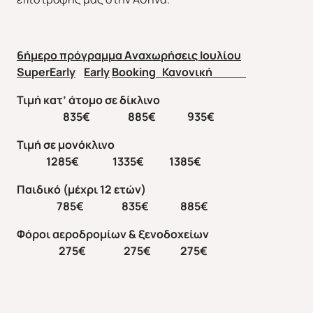
6ήμερο πρόγραμμα
A
ναχωρήσεις Ιουλίου
SuperEarly
Early
Booking
Κανονική
Τιμή κατ’ άτομο σε δίκλινο
835€ 885€ 935€
Τιμή σε μονόκλινο
1285€ 1335€ 1385€
Παιδικό (μέχρι 12 ετών)
785€ 835€ 885€
Φόροι αεροδρομίων & ξενοδοχείων
275€ 275€ 275€