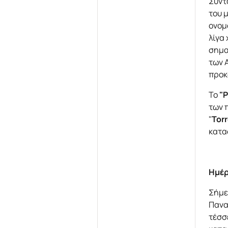
Συντ
του 
ονομ
λίγα
σημα
των 
προκ
Το
"P
των 
"
Tor
κατα
Ημέρ
Σήμε
Πανα
τέσσ