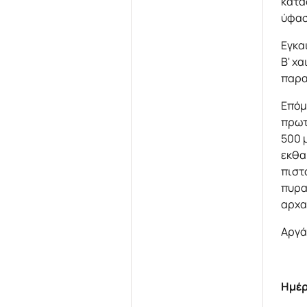
κατα
ύφασ
Εγκα
Β' χ
παρα
Επόμ
πρωτ
500 μ
εκθα
πιστ
πυρα
αρχα
Αργά
Ημέρ