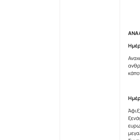
ΑΝΑ
Ημέρ
Αναχ
ανθρ
κάπο
Ημέρ
Άφιξ
ξενά
ευρω
μεγα