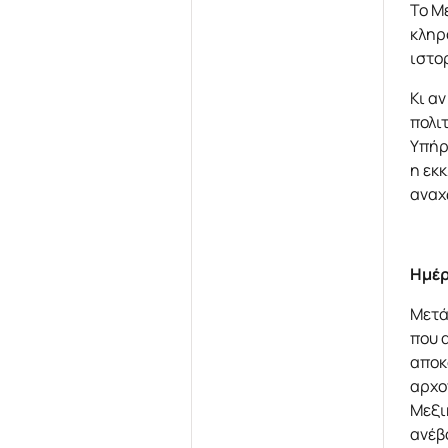
Το Μ
κληρ
ιστορ
Κι αν
πολι
Υπήρ
η εκ
αναχ
Ημέρ
Μετά
που 
αποκ
αρχο
Μεξι
ανέβ