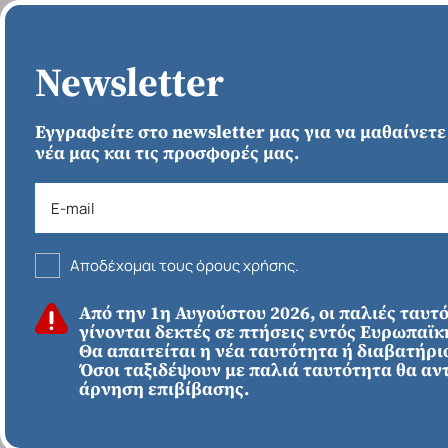
ΑΡΧΙΚΗ
Newsletter
Εγγραφείτε στο newsletter μας για να μαθαίνετε
νέα μας και τις προσφορές μας.
›
ΑΡΧΙΚΗ
Αποδέχομαι τους όρους χρήσης.
ΚΑΛΟΚΑΙΡΙ 2026
Από την 1η Αυγούστου 2026, οι παλιές ταυτ
ΕΥΡΩΠΗ
Απευθείας απο
γίνονται δεκτές σε πτήσεις εντός Ευρωπαϊ
Ηράκλειο
Εκτός Ευρώπης
Θα απαιτείται η νέα ταυτότητα ή διαβατήριο
Μαγευτικό Μεξικό
Όσοι ταξιδέψουν με παλιά ταυτότητα θα αν
άρνηση επιβίβασης.
1890€
*
ΑΠΌ