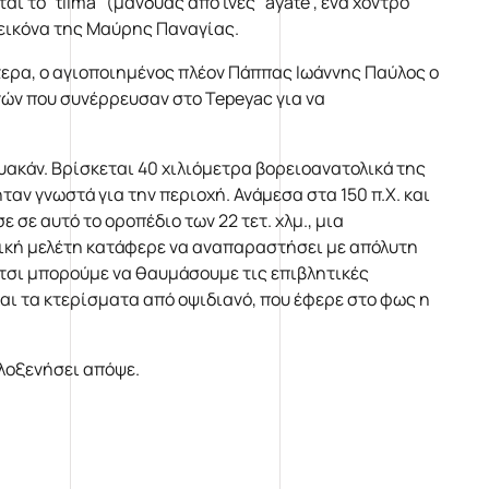
 το "tilma" (μανδύας από ίνες "ayate", ένα χοντρό
εικόνα της Μαύρης Παναγίας.
ότερα, ο αγιοποιημένος πλέον Πάππας Ιωάννης Παύλος ο
ανών που συνέρρευσαν στο Tepeyac για να
ακάν. Βρίσκεται 40 χιλιόμετρα βορειοανατολικά της
αν γνωστά για την περιοχή. Ανάμεσα στα 150 π.Χ. και
 σε αυτό το οροπέδιο των 22 τετ. χλμ., μια
γική μελέτη κατάφερε να αναπαραστήσει με απόλυτη
έτσι μπορούμε να θαυμάσουμε τις επιβλητικές
αι τα κτερίσματα από οψιδιανό, που έφερε στο φως η
λοξενήσει απόψε.