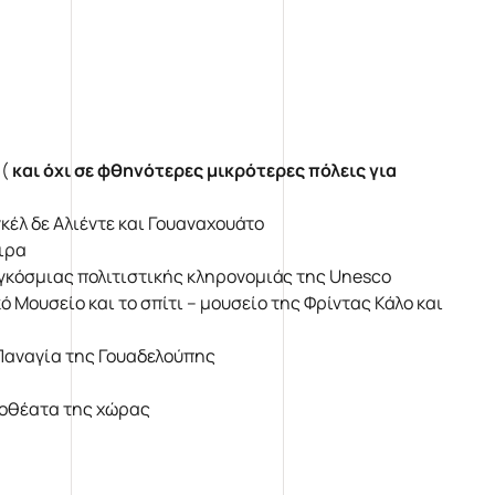
 (
και όχι σε φθηνότερες μικρότερες πόλεις για
κέλ δε Αλιέντε και Γουαναχουάτο
ιρα
αγκόσμιας πολιτιστικής κληρονομιάς της Unesco
ό Μουσείο και το σπίτι – μουσείο της Φρίντας Κάλο και
 Παναγία της Γουαδελούπης
ιοθέατα της χώρας