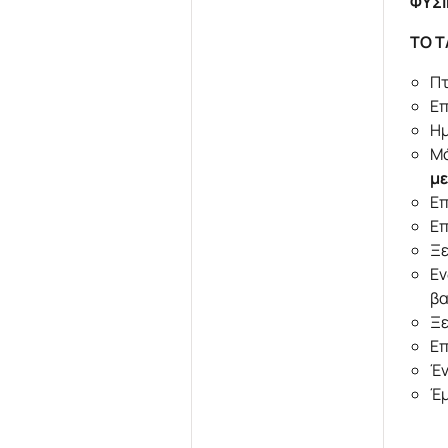
ΦΥΣΙ
ΤΟ Τ
Πτ
Επ
Ημ
Μό
με
Επ
Επ
Ξε
Εν
βα
Ξε
Επ
Έν
Έμ