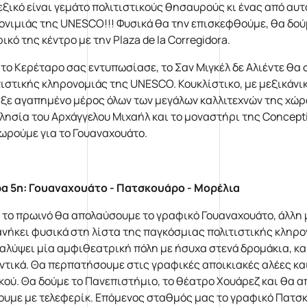
εξικό είναι γεμάτο πολιτιστικούς θησαυρούς κι ένας από αυτο
ονιμιάς της UNESCO!!! Φυσικά θα την επισκεφθούμε, θα δούμ
ικό της κέντρο με την Plaza de la Corregidora.
 το Kερέταρο σας εντυπωσίασε, το Σαν Μιγκέλ δε Αλιέντε θα σ
τιστικής κληρονομιάς της UNESCO. Κουκλίστικο, με μεξικάνι
ξε αγαπημένο μέρος όλων των μεγάλων καλλιτεχνών της χώρ
κλησία του Αρχάγγελου Μιχαήλ και το μοναστήρι της Concept
ωρούμε για το Γουαναχουάτο.
α 5η: Γουαναχουάτο - Πατσκουάρο - Μορέλια
 το πρωινό θα απολαύσουμε το γραφικό Γουαναχουάτο, άλλη 
ανήκει φυσικά στη λίστα της παγκόσμιας πολιτιστικής κληρ
αλύψει μία αμφιθεατρική πόλη με ήσυχα στενά δρομάκια, κ
ντικά. Θα περπατήσουμε στις γραφικές αποικιακές αλέες και
κού. Θα δούμε το Πανεπιστήμιο, το θέατρο Χουάρεζ και θα α
ουμε με τελεφερίκ. Επόμενος σταθμός μας το γραφικό Πατσ