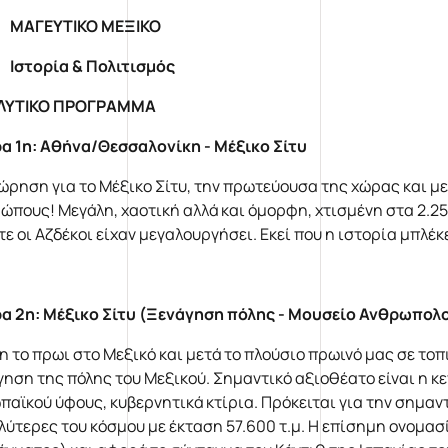
ΜΑΓΕΥΤΙΚΟ ΜΕΞΙΚΟ
Ιστορία & Πολιτισμός
ΛΥΤΙΚΟ ΠΡΟΓΡΑΜΜΑ
α 1η: Αθήνα/Θεσσαλονίκη - Μέξικο Σίτυ
ώρηση για το Μέξικο Σίτυ, την πρωτεύουσα της χώρας και μ
ώπους! Μεγάλη, χαοτική αλλά και όμορφη, χτισμένη στα 2.250
τε οι Αζδέκοι είχαν μεγαλουργήσει. Εκεί που η ιστορία μπλέκ
α 2η: Μέξικο Σίτυ (Ξενάγηση πόλης - Μουσείο Ανθρωπολ
η το πρωι στο Μεξικό και μετά το πλούσιο πρωινό μας σε τοπ
γηση της πόλης του Μεξικού. Σημαντικό αξιοθέατο είναι η κε
παϊκού ύφους, κυβερνητικά κτίρια. Πρόκειται για την σημαν
λύτερες του κόσμου με έκταση 57.600 τ.μ. Η επίσημη ονομασία