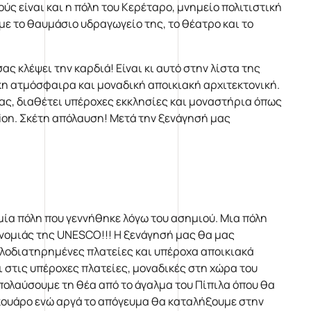
ύς είναι και η πόλη του Κερέταρο, μνημείο πολιτιστική
ε το θαυμάσιο υδραγωγείο της, το θέατρο και το
ας κλέψει την καρδιά! Είναι κι αυτό στην λίστα της
κη ατμόσφαιρα και μοναδική αποικιακή αρχιτεκτονική.
ας, διαθέτει υπέροχες εκκλησίες και μοναστήρια όπως
ion. Σκέτη απόλαυση! Μετά την ξενάγησή μας
μία πόλη που γεννήθηκε λόγω του ασημιού. Μια πόλη
ονομιάς της UNESCO!!! Η ξενάγησή μας θα μας
αλοδιατηρημένες πλατείες και υπέροχα αποικιακά
 στις υπέροχες πλατείες, μοναδικές στη χώρα του
πολαύσουμε τη θέα από το άγαλμα του Πίπιλα όπου θα
κουάρο ενώ αργά το απόγευμα θα καταλήξουμε στην