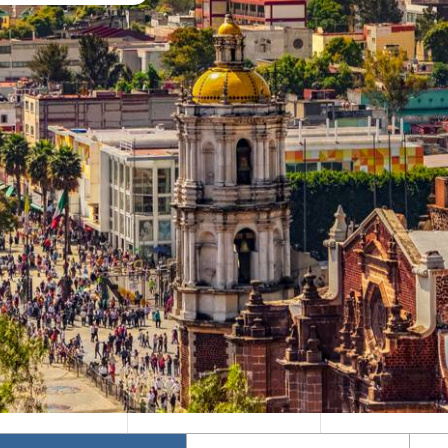
Mika's Exclusive
Φθινόπωρο 2026
Groups