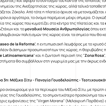
άγματος) και αφορά το σύνταγμα του Κάντιθ της Ισπανίας του
μνημείου της Ανεξαρτησίας της χώρας, αλλά τελικά τοποθετή
άζεται Ζόκαλο. Από τότε η πλατεία άρχισε να μετονομάζεται
 χρόνια αργότερα, το όνομα παρέμεινε μέχρι σήμερα. Ο ογκώ
ία της χώρας που κυματίζει στο κέντρο της πλατείας και τα
Αζτέκων και το
μοναδικό Μουσείο Ανθρωπολογίας
όπου εκτ
ολομβιανών πολιτισμών της χώρας είναι τα σημεία που θα κ
aseo de la Reforma
", η εντυπωσιακή λεωφόρος με το χρυσό 
πλέον διάσημων προσωπικοτήτων της χώρας, η θορυβώδης πλ
re Latinoamericana
" και η ζωντανή περιοχή της "
Zona Rosa
"
στήματα θα συμβάλλουν στη γνωριμία μας με την άκρως εν
α 3η: Μέξικο Σίτυ - Παναγία Γουαδελούπης - Τεοτιχουακά
ρα αναχωρούμε για τα περίχωρα του Μέξικο Σίτυ, με πρώτη
γίας της Γουαδελούπης, το σημαντικότερο προσκύνημα του κ
ερις εμφανίσεις της "Virgen Morena” (Μελαχρινή Παρθένα) στ