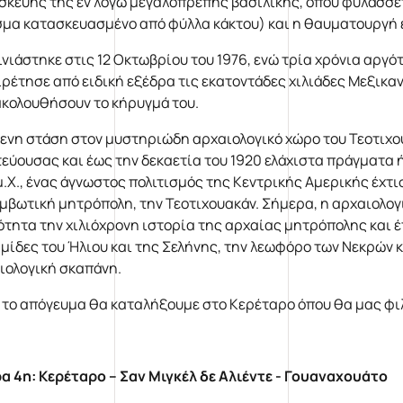
σκευής τής εν λόγω μεγαλόπρεπης βασιλικής, όπου φυλάσσεται
μα κατασκευασμένο από φύλλα κάκτου) και η θαυματουργή 
ινιάστηκε στις 12 Οκτωβρίου του 1976, ενώ τρία χρόνια αργ
αιρέτησε από ειδική εξέδρα τις εκατοντάδες χιλιάδες Μεξικ
κολουθήσουν το κήρυγμά του.
ενη στάση στον μυστηριώδη αρχαιολογικό χώρο του Τεοτιχου
εύουσας και έως την δεκαετία του 1920 ελάχιστα πράγματα ήτ
.Χ., ένας άγνωστος πολιτισμός της Κεντρικής Αμερικής έχτισε
μβωτική μητρόπολη, την Τεοτιχουακάν. Σήμερα, η αρχαιολο
ότητα την χιλιόχρονη ιστορία της αρχαίας μητρόπολης και 
μίδες του Ήλιου και της Σελήνης, την λεωφόρο των Νεκρών κ
ιολογική σκαπάνη.
 το απόγευμα θα καταλήξουμε στο Κερέταρο όπου θα μας φι
α 4η: Κερέταρο – Σαν Μιγκέλ δε Αλιέντε - Γουαναχουάτο