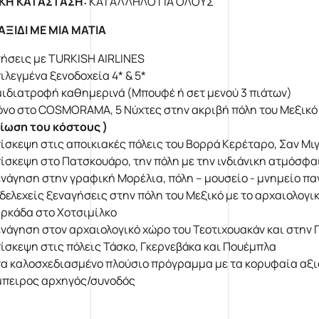
ΚΗ ΚΑΤΑΣΤΑΣΗ:
ΚΑΤΑΛΛΗΛΟ ΓΙΑ ΟΛΟΥΣ
ΑΞΙΔΙ ΜΕ ΜΙΑ ΜΑΤΙΑ
ήσεις με TURKISH AIRLINES
ιλεγμένα ξενοδοχεία 4* & 5*
ιδιατροφή καθημερινά (Μπουφέ ή σετ μενού 3 πιάτων)
νο στο COSMORAMA, 5 Νύχτες στην ακριβή πόλη του Μεξικό
ίωση του κόστους )
ίσκεψη στις αποικιακές πόλεις του Βορρά Κερέταρο, Σαν Μιγ
ίσκεψη στο Πατσκουάρο, την πόλη με την ινδιάνικη ατμόσφα
νάγηση στην γραφική Μορέλια, πόλη – μουσείο - μνημείο π
δελεχείς ξεναγήσεις στην πόλη του Μεξικό με το αρχαιολογικ
ρκάδα στο Χοτσιμίλκο
νάγηση στον αρχαιολογικό χώρο του Τεοτιχουακάν και στην
ίσκεψη στις πόλεις Τάσκο, Γκερνεβάκα και Πουέμπλα
α καλοσχεδιασμένο πλούσιο πρόγραμμα με τα κορυφαία αξ
πειρος αρχηγός/συνοδός