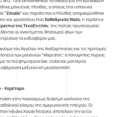
 1812. Τότε εκπονήθηκαν τα σχέδια για την κατασκευή
θηκε μόνο ένας πλίνθος, ο οποίος στα ισπανικά
 σε
"Zócalo
"
και παρόλο που ο πλίνθος απομακρύνθηκε
δης και χρυσοποίκιλτος
Καθεδρικός Ναός
, η τεράστια
ερείπια της Τενοξτιτλάν
, της παλιάς πρωτεύουσας
ίθενται οι ανεκτίμητοι θησαυροί όλων των
εντρίσουν το ενδιαφέρον μας.
άγαλμα του Αγγέλου της Ανεξαρτησίας και τις προτομές
ατεία των μουσικών "Μαριάτσι", ο πανύψηλος πύργος
, με τα πιο φημισμένα bar, clubs και μοντέρνα
διαφέρουσα μεξικανική μεγαλούπολη.
ν - Κερέταρο
 στάση στην παγκοσμίως διάσημη εκκλησία της
αθολικού κόσμου της αμερικανικής ηπείρου. Οι
ον Ινδιάνο Χουάν Ντιέγκο, αποτελούν την αιτία