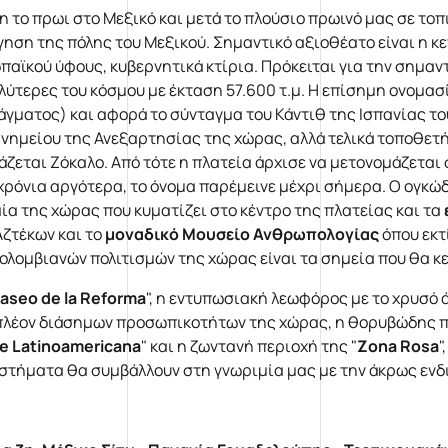
η το πρωι στο Μεξικό και μετά το πλούσιο πρωινό μας σε τοπ
γηση της πόλης του Μεξικού. Σημαντικό αξιοθέατο είναι η κε
παϊκού ύφους, κυβερνητικά κτίρια. Πρόκειται για την σημαν
λύτερες του κόσμου με έκταση 57.600 τ.μ. Η επίσημη ονομασία
άγματος) και αφορά το σύνταγμα του Κάντιθ της Ισπανίας του
μνημείου της Ανεξαρτησίας της χώρας, αλλά τελικά τοποθετή
άζεται Ζόκαλο. Από τότε η πλατεία άρχισε να μετονομάζεται
 χρόνια αργότερα, το όνομα παρέμεινε μέχρι σήμερα. Ο ογκώ
ία της χώρας που κυματίζει στο κέντρο της πλατείας και τα
Αζτέκων και το
μοναδικό Μουσείο Ανθρωπολογίας
όπου εκτ
ολομβιανών πολιτισμών της χώρας είναι τα σημεία που θα κ
aseo de la Reforma
", η εντυπωσιακή λεωφόρος με το χρυσό 
πλέον διάσημων προσωπικοτήτων της χώρας, η θορυβώδης πλ
re Latinoamericana
" και η ζωντανή περιοχή της "
Zona Rosa
"
στήματα θα συμβάλλουν στη γνωριμία μας με την άκρως εν