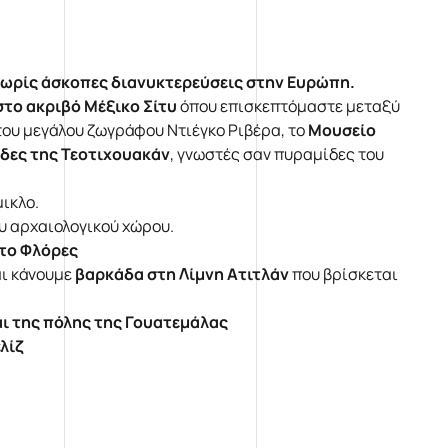
χωρίς άσκοπες διανυκτερεύσεις στην Ευρώπη.
το ακριβό Μέξικο Σίτυ
όπου επισκεπτόμαστε μεταξύ
ου μεγάλου ζωγράφου Ντιέγκο Ριβέρα, το
Μουσείο
δες της Τεοτιχουακάν
, γνωστές σαν πυραμίδες του
ικλο.
υ αρχαιολογικού χώρου.
το Φλόρες
αι κάνουμε
βαρκάδα στη Λίμνη Ατιτλάν
που βρίσκεται
ι της πόλης της Γουατεμάλας
λίζ