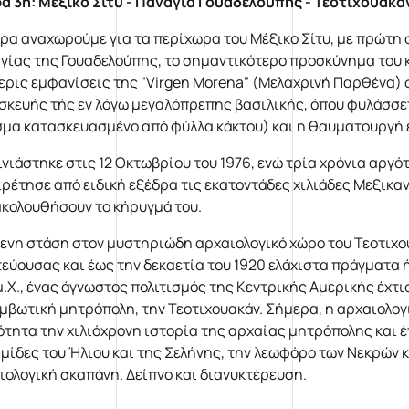
α 3η: Μέξικο Σίτυ - Παναγία Γουαδελούπης - Τεοτιχουακά
ρα αναχωρούμε για τα περίχωρα του Μέξικο Σίτυ, με πρώτη
γίας της Γουαδελούπης, το σημαντικότερο προσκύνημα του κ
ερις εμφανίσεις της "Virgen Morena” (Μελαχρινή Παρθένα) στ
σκευής τής εν λόγω μεγαλόπρεπης βασιλικής, όπου φυλάσσεται
μα κατασκευασμένο από φύλλα κάκτου) και η θαυματουργή 
ινιάστηκε στις 12 Οκτωβρίου του 1976, ενώ τρία χρόνια αργ
αιρέτησε από ειδική εξέδρα τις εκατοντάδες χιλιάδες Μεξικ
κολουθήσουν το κήρυγμά του.
ενη στάση στον μυστηριώδη αρχαιολογικό χώρο του Τεοτιχου
εύουσας και έως την δεκαετία του 1920 ελάχιστα πράγματα ήτ
.Χ., ένας άγνωστος πολιτισμός της Κεντρικής Αμερικής έχτισε
μβωτική μητρόπολη, την Τεοτιχουακάν. Σήμερα, η αρχαιολο
ότητα την χιλιόχρονη ιστορία της αρχαίας μητρόπολης και 
μίδες του Ήλιου και της Σελήνης, την λεωφόρο των Νεκρών κ
ιολογική σκαπάνη. Δείπνο και διανυκτέρευση.