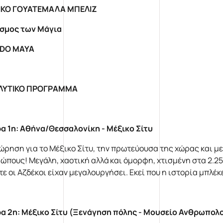
ΙΚΟ ΓΟΥΑΤΕΜΑΛΑ ΜΠΕΛΙΖ
σμος των Μάγια
DO
MAYA
ΛΥΤΙΚΟ ΠΡΟΓΡΑΜΜΑ
α 1η: Αθήνα/Θεσσαλονίκη - Μέξικο Σίτυ
ώρηση για το Μέξικο Σίτυ, την πρωτεύουσα της χώρας και μ
ώπους! Μεγάλη, χαοτική αλλά και όμορφη, χτισμένη στα 2.250
τε οι Αζδέκοι είχαν μεγαλουργήσει. Εκεί που η ιστορία μπλέκ
α 2η: Μέξικο Σίτυ (Ξενάγηση πόλης - Μουσείο Ανθρωπολ