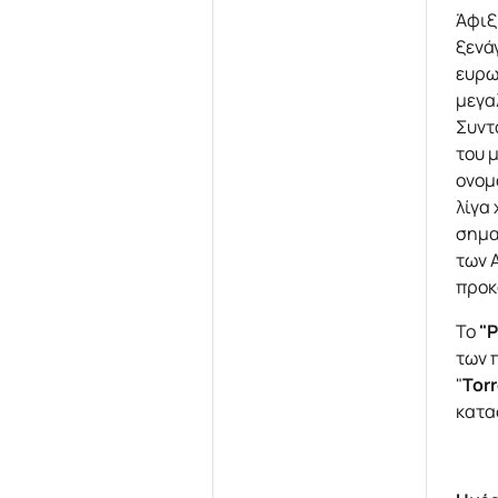
Άφιξ
ξενά
ευρω
μεγα
Συντ
του 
ονομ
λίγα
σημα
των 
προκ
Το
"P
των 
"
Tor
κατα