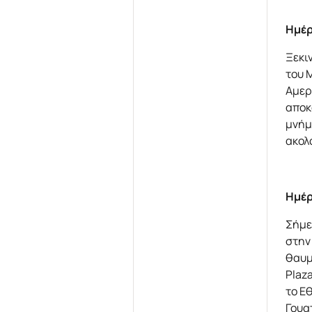
Ημέρ
Ξεκι
του 
Αμερ
αποκ
μνήμ
ακολ
Ημέ
Σήμε
στην
θαυμ
Plaz
το Ε
Γουα