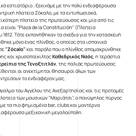
ικό εστιατόριο , ξεκινάμε με την πολύ ενδιαφέρουσα
ντρική πλατεία Ζόκαλο, με τα εντυπωσιακά,
τικότερη πλατεία της πρωτεύουσας και μία από τις
 είναι "Plaza de la Constitución" (Πλατεία
 1812. Τότε εκπονήθηκαν τα σχέδια για την κατασκευή
θηκε μόνο ένας πλίνθος, ο οποίος στα ισπανικά
 σε
"Zócalo
"
και παρόλο που ο πλίνθος απομακρύνθηκε
δης και χρυσοποίκιλτος
Καθεδρικός Ναός
, η τεράστια
ερείπια της Τενοξτιτλάν
, της παλιάς πρωτεύουσας
ίθενται οι ανεκτίμητοι θησαυροί όλων των
εντρίσουν το ενδιαφέρον μας.
άγαλμα του Αγγέλου της Ανεξαρτησίας και τις προτομές
ατεία των μουσικών "Μαριάτσι", ο πανύψηλος πύργος
, με τα πιο φημισμένα bar, clubs και μοντέρνα
διαφέρουσα μεξικανική μεγαλούπολη.