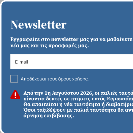
ΑΡΧΙΚΗ
Newsletter
Εγγραφείτε στο newsletter μας για να μαθαίνετε
νέα μας και τις προσφορές μας.
›
ΑΡΧΙΚΗ
Μ
Αποδέχομαι τους όρους χρήσης.
ΧΕΙΜΩΝΑΣ 2026/2027
Από την 1η Αυγούστου 2026, οι παλιές ταυτ
ΕΥΡΩΠΗ
Απευθείας απο
γίνονται δεκτές σε πτήσεις εντός Ευρωπαϊ
Ηράκλειο
Εκτός Ευρώπης
Θα απαιτείται η νέα ταυτότητα ή διαβατήριο
Μεξικό Γουατεμάλα
Όσοι ταξιδέψουν με παλιά ταυτότητα θα αν
άρνηση επιβίβασης.
Μπελίζ 2027