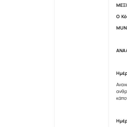
ΜΕΞ
Ο Κό
MUN
ΑΝΑ
Ημέρ
Αναχ
ανθρ
κάπο
Ημέρ