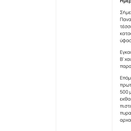
Ημέρ
Σήμε
Πανα
τέσσ
κατα
ύφασ
Εγκα
Β' χ
παρα
Επόμ
πρωτ
500 μ
εκθα
πιστ
πυρα
αρχα