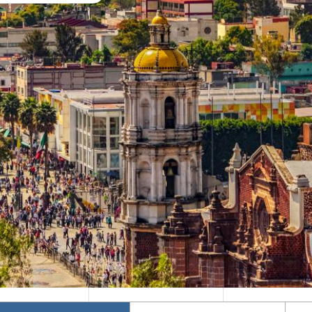
Mika's Exclusive
Φθινόπωρο 2026
Groups