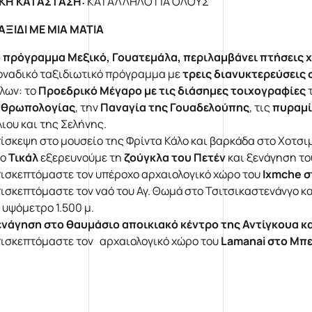
ΚΗ ΚΑΤΑΣΤΑΣΗ:
ΚΑΤΑΛΛΗΛΟ ΓΙΑ ΟΛΟΥΣ
ΑΞΙΔΙ ΜΕ ΜΙΑ ΜΑΤΙΑ
 πρόγραμμα Μεξικό, Γουατεμάλα, περιλαμβάνει πτήσεις 
ναδικό ταξιδιωτικό πρόγραμμα με
τρεις
διανυκτερεύσεις σ
λων: το
Προεδρικό Μέγαρο με τις διάσημες τοιχογραφίες
τ
νθρωπολογίας
, την
Παναγία της Γουαδελούπης
, τις
πυραμί
ιου και της Σελήνης.
ίσκεψη στο μουσείο της Φρίντα Κάλο και βαρκάδα στο Χοτσιμ
το
Τικάλ
εξερευνούμε τη
ζούγκλα του Πετέν
και ξενάγηση το
ισκεπτόμαστε τον υπέροχο αρχαιολογικό χώρο του
Ixmche
σ
ισκεπτόμαστε τον ναό του Αγ. Θωμά στο Τσιτσικαστενάνγο κ
 υψόμετρο 1.500 μ.
νάγηση στο θαυμάσιο αποικιακό κέντρο της Αντίγκουα κα
ισκεπτόμαστε τον αρχαιολογικό χώρο του
Lamanai
στο Μπε