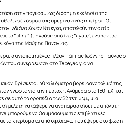
ν
 στάση στην παγκοσμίως διάσημη εκκλησία της
αθολικού κόσμου της αμερικανικής ηπείρου. Οι
ον Ινδιάνο Χουάν Ντιέγκο, αποτελούν την αιτία
 το "tilma" (μανδύας από ίνες "ayate", ένα χοντρό
εικόνα της Μαύρης Παναγίας.
ότερα, ο αγιοποιημένος πλέον Πάππας Ιωάννης Παύλος ο
ανών που συνέρρευσαν στο Tepeyac για να
ακάν. Βρίσκεται 40 χιλιόμετρα βορειοανατολικά της
αν γνωστά για την περιοχή. Ανάμεσα στα 150 π.Χ. και
 σε αυτό το οροπέδιο των 22 τετ. χλμ., μια
γική μελέτη κατάφερε να αναπαραστήσει με απόλυτη
έτσι μπορούμε να θαυμάσουμε τις επιβλητικές
αι τα κτερίσματα από οψιδιανό, που έφερε στο φως η