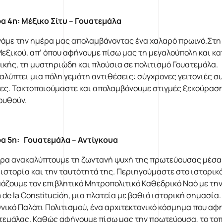
α 4η: Μέξικο Σίτυ –
Γουατεμάλα
νάμε την ημέρα μας απολαμβάνοντας ένα χαλαρό πρωινό.Στη
Μεξικού, απ’ όπου αφήνουμε πίσω μας τη μεγαλούπολη και κ
ικής, τη μυστηριώδη και πλούσια σε πολιτισμό Γουατεμάλα
αλύπτει μια πόλη γεμάτη αντιθέσεις: σύγχρονες γειτονιές σ
ες. Τακτοποιούμαστε και απολαμβάνουμε στιγμές ξεκούρασης
ουθούν.
ρα 5η:
Γουατεμάλα – Αντίγκουα
ρα ανακαλύπτουμε τη ζωντανή ψυχή της πρωτεύουσας μέσα 
 ιστορία και την ταυτότητά της. Περιηγούμαστε στο ιστορικό
άζουμε τον επιβλητικό Μητροπολιτικό Καθεδρικό Ναό με την
a de la Constitución, μια πλατεία με βαθιά ιστορική σημασί
θνικό Παλάτι Πολιτισμού, ένα αρχιτεκτονικό κόσμημα που αφη
τεμάλας. Καθώς αφήνουμε πίσω μας την πρωτεύουσα, το τοπί