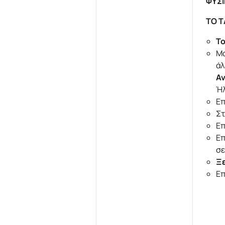
ΦΥΣΙ
ΤΟ Τ
Το
Μο
άλ
Α
Ήλ
Επ
Σ
Επ
Επ
σε
Ξε
Επ