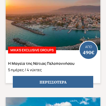
ΑΣΙΑ
ΑΦΡΙΚΗ
ΑΠΟ
MIKA'S EXCLUSIVE GROUPS
490€
Η Μαγεία της Νότιας Πελοποννήσου
5 ημέρες / 4 νύχτες
ΠΕΡΙΣΣΟΤΕΡΑ