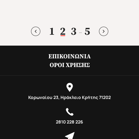
1
2
3
5
...
ΕΠΙΚΟΙΝΩΝΊΑ
ΌΡΟΙ ΧΡΉΣΗΣ
Φθινόπωρο 2026
Mika's Exclusive Groups
Κορωναίου 23, Ηράκλειο Κρήτης 71202
2810 228 226