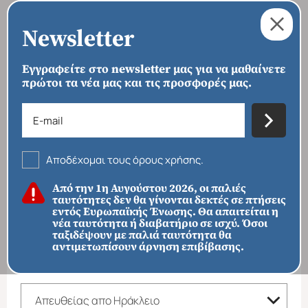
Newsletter
Εγγραφείτε στο newsletter μας για να μαθαίνετε
πρώτοι τα νέα μας και τις προσφορές μας.
›
›
ΑΡΧΙΚΗ
ΠΑΚΕΤΑ
ΑΠΕΥΘΕΙΑΣ ΑΠΟ ΗΡΑΚΛΕΙΟ
Απευθείας απο Ηράκλειο
Αποδέχομαι τους όρους χρήσης.
ΦΙΛΤΡΑ ΑΝΑΖΗΤΗΣΗΣ
Από την 1η Αυγούστου 2026, οι παλιές
ταυτότητες δεν θα γίνονται δεκτές σε πτήσεις
ΠΡΟΟΡΙΣΜΟΙ
εντός Ευρωπαϊκής Ένωσης. Θα απαιτείται η
νέα ταυτότητα ή διαβατήριο σε ισχύ. Όσοι
ταξιδέψουν με παλιά ταυτότητα θα
αντιμετωπίσουν άρνηση επιβίβασης.
ΚΑΤΗΓΟΡΙΑ