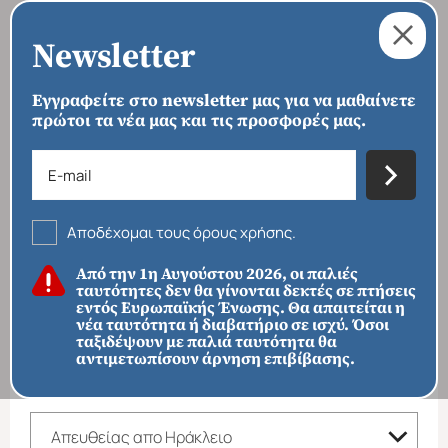
Newsletter
Εγγραφείτε στο newsletter μας για να μαθαίνετε
πρώτοι τα νέα μας και τις προσφορές μας.
›
›
ΑΡΧΙΚΗ
ΠΑΚΕΤΑ
ΑΠΕΥΘΕΙΑΣ ΑΠΟ ΗΡΑΚΛΕΙΟ
Απευθείας απο Ηράκλειο
Αποδέχομαι τους όρους χρήσης.
ΦΙΛΤΡΑ ΑΝΑΖΗΤΗΣΗΣ
Από την 1η Αυγούστου 2026, οι παλιές
ταυτότητες δεν θα γίνονται δεκτές σε πτήσεις
ΠΡΟΟΡΙΣΜΟΙ
εντός Ευρωπαϊκής Ένωσης. Θα απαιτείται η
νέα ταυτότητα ή διαβατήριο σε ισχύ. Όσοι
ταξιδέψουν με παλιά ταυτότητα θα
αντιμετωπίσουν άρνηση επιβίβασης.
ΚΑΤΗΓΟΡΙΑ