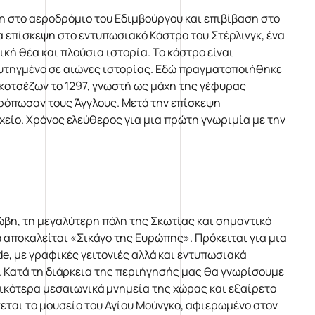
η στο αεροδρόμιο του Εδιμβούργου και επιβίβαση στο
 επίσκεψη στο εντυπωσιακό Κάστρο του Στέρλινγκ, ένα
κή θέα και πλούσια ιστορία. Το κάστρο είναι
υτηγμένο σε αιώνες ιστορίας. Εδώ πραγματοποιήθηκε
Σκοτσέζων το 1297, γνωστή ως μάχη της γέφυρας
ατρόπωσαν τους Άγγλους. Μετά την επίσκεψη
χείο. Χρόνος ελεύθερος για μια πρώτη γνωριμία με την
ώβη, τη μεγαλύτερη πόλη της Σκωτίας και σημαντικό
ά αποκαλείται «Σικάγο της Ευρώπης». Πρόκειται για μια
e, με γραφικές γειτονιές αλλά και εντυπωσιακά
. Κατά τη διάρκεια της περιήγησής μας θα γνωρίσουμε
τικότερα μεσαιωνικά μνημεία της χώρας και εξαίρετο
κεται το μουσείο του Αγίου Μούνγκο, αφιερωμένο στον