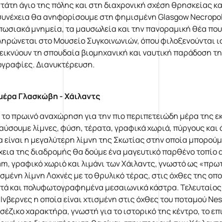
τάτη άγιο της πόλης και στη διαχρονική σχέση θρησκείας κα
συνέχεια θα ανηφορίσουμε στη φημισμένη Glasgow Necropoli
πωσιακά μνημεία, τα μαυσωλεία και την πανοραμική θέα που
ληρώνεται στο Μουσείο Συγκοινωνιών, όπου φιλοξενούνται ισ
εικνύουν τη σπουδαία βιομηχανική και ναυτική παράδοση τη
γραφίες. Διανυκτέρευση.
μέρα Γλασκώβη - Χάιλαντς
 το πρωινό αναχώρηση για την πιο περιπετειώδη μέρα της ε
αύσουμε λίμνες, φύση, τέρατα, γραφικά χωριά, πύργους και 
α είναι η μεγαλύτερη λίμνη της Σκωτίας στην οποία μπορού
χεια της διαδρομής θα δούμε ένα μαγευτικό παρθένο τοπίο α
iam, γραφικό χωριό και λιμάνι των Χάιλαντς, γνωστό ως «πρ
σμένη λίμνη Λοχνές με το θρυλικό τέρας, στις όχθες της οπο
τά και πολυφωτογραφημένα μεσαιωνικά κάστρα. Τελευταίος 
 Ινβερνες η οποία είναι χτισμένη στις όχθες του ποταμού Nes
σέζικο χαρακτήρα, γνωστή για το ιστορικό της κέντρο, το επ