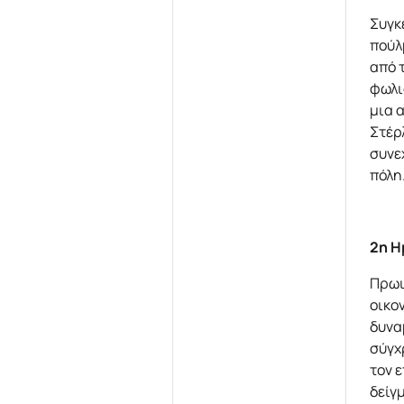
Συγκ
πούλ
από 
φωλι
μια 
Στέρ
συνε
πόλη
2η Η
Πρωι
οικο
δυνα
σύγχ
τον 
δείγ