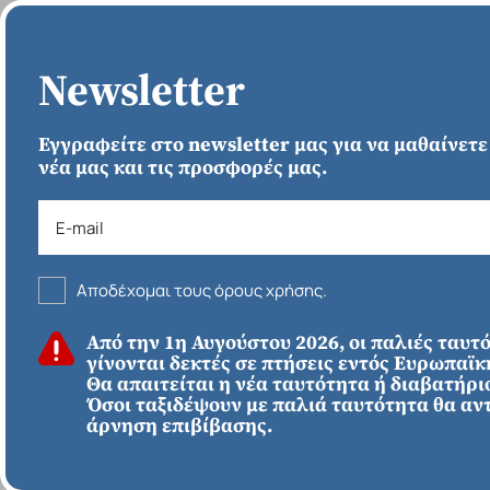
ΑΡΧΙΚΗ
Newsletter
Εγγραφείτε στο newsletter μας για να μαθαίνετε
νέα μας και τις προσφορές μας.
Αποδέχομαι τους όρους χρήσης.
ΚΑΛΟΚΑΙΡΙ 2026
Από την 1η Αυγούστου 2026, οι παλιές ταυτ
ΕΥΡΩΠΗ
Απευθείας απο
γίνονται δεκτές σε πτήσεις εντός Ευρωπαϊ
Ηράκλειο
Εκτός Ευρώπης
Θα απαιτείται η νέα ταυτότητα ή διαβατήριο
Σκωτία
Όσοι ταξιδέψουν με παλιά ταυτότητα θα αν
άρνηση επιβίβασης.
1790€
*
ΑΠΌ