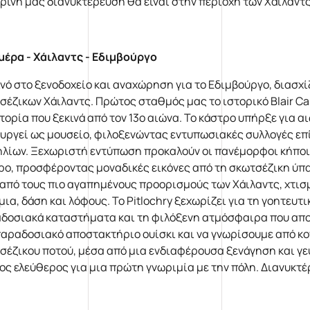
ρινή μας διανυκτέρευση θα είναι στην περιοχή των Χάιλαντ
μέρα - Χάιλαντς - Εδιμβούργο
νό στο ξενοδοχείο και αναχώρηση για το Εδιμβούργο, διασχί
σέζικων Χάιλαντς. Πρώτος σταθμός μας το ιστορικό Blair Cas
στορία που ξεκινά από τον 13ο αιώνα. Το κάστρο υπήρξε για α
ουργεί ως μουσείο, φιλοξενώντας εντυπωσιακές συλλογές επί
ηλίων. Ξεχωριστή εντύπωση προκαλούν οι πανέμορφοι κήποι 
ρο, προσφέροντας μοναδικές εικόνες από τη σκωτσέζικη ύπαι
 από τους πιο αγαπημένους προορισμούς των Χάιλαντς, χτισμ
μια, δάση και λόφους. Το Pitlochry ξεχωρίζει για τη γοητευτ
δοσιακά καταστήματα και τη φιλόξενη ατμόσφαιρα που αποπ
παραδοσιακό αποστακτήριο ουίσκι και να γνωρίσουμε από κο
σέζικου ποτού, μέσα από μια ενδιαφέρουσα ξενάγηση και γε
ος ελεύθερος για μια πρώτη γνωριμία με την πόλη. Διανυκτέ