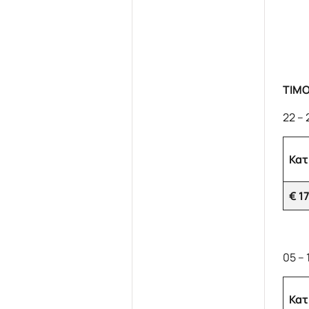
ΤΙΜ
22 – 
Κατ
€ 1
05 –
Κατ