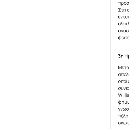
προσ
Στη 
εντυ
ολοκ
αναδ
φωτο
3η Η
Μετά
απολ
οποί
συνέ
Will
φημι
γνωσ
πόλη
σκωτ