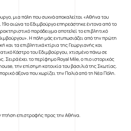
ουργο, μια πόλη που συχνά αποκαλείται «Αθήνα του
αι 19ο αιώνα το Εδιμβούργο επηρεάστηκε έντονα από το
αρακτηριστικό παράδειγμα αποτελεί το επιβλητικό
Εδιμβούργου». Η πόλη μάς εντυπωσιάζει από την πρώτη
ή και τα επιβλητικά κτίρια της Γεωργιανής και
ατικό Κάστρο του Εδιμβούργου, χτισμένο πάνω σε
. Σειρά έχει το περίφημο Royal Mile, ο πιο ιστορικός
house, την επίσημη κατοικία του βασιλιά της Σκωτίας.
μπορικό άξονα που χωρίζει την Παλιά από τη Νέα Πόλη.
ην πτήση επιστροφής προς την Αθήνα.