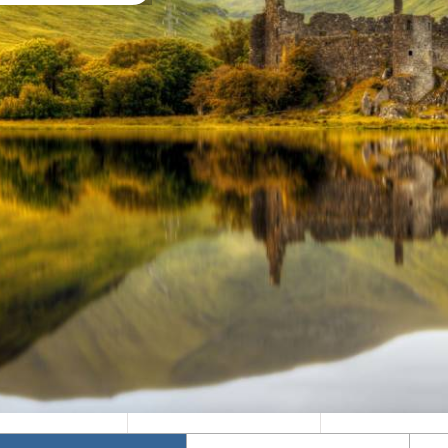
Mika's Exclusive
Φθινόπωρο 2026
Groups