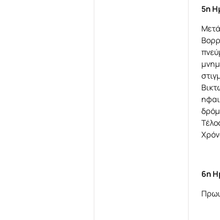
5η Η
Μετά
Βορρ
πνεύ
μνημ
στιγ
Βικτ
ηφαι
δρόμ
Τέλο
Χρόν
6η Η
Πρωι