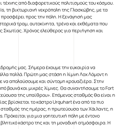
ι τέχνης από διαφορετικούς πολιτισμούς του κόσμου.
s, τη βικτωριανή νεκρόπολη της Γλασκώβης, με τα
 προσφέρει προς την πόλη. Η ξενάγησή μας
τορικά τραμ, αυτοκίνητα, τρένα και εκθέματα που
ς Σκωτίας. Χρόνος ελεύθερος για περιήγηση και
κδρομής μας. Σήμερα έχουμε την ευκαιρία να
άλλα πολλά. Πρώτη μας στάση η λίμνη Λοχ Λόμοντ η
με να απολαύσουμε και σύντομη κρουαζιέρα. Στην
πό βουνά και μικρές λίμνες. Θα συναντήσουμε το Fort
ωτεύουσα της υπαίθρου». Επόμενος σταθμός θα είναι η
ίας βρίσκεται το κάστρο Urquhart ένα από τα πιο
σταθμός της ημέρας, η πρωτεύουσα των Χάιλαντς, η
s. Πρόκειται για μια γοητευτική πόλη με έντονο
ιβλητικό κάστρο της και τη μοναδική ατμόσφαιρα. Η