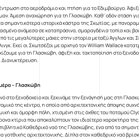
έντρωση στο αεροδρόμιο και πτήση για το Εδιμβούργο. Άφιξ
μαν. Άμεση αναχώρηση για τη Γλασκώβη. Καθ’ οδόν στάση για
τα σημαντικότερα ιστορικά κάστρα της Σκωτίας, με πανοραμι
ασμένο ανάμεσα σε καταπράσινα, σμαραγδένια τοπία και βο
από τις μεγαλύτερες μάχες στην ιστορία μεταξύ Άγγλων και 
λινγκ. Εκεί οι Σκωτσέζοι με αρχηγό τον William Wallace κατ
χίζουμε για τη Γλασκώβη, άφιξη και τακτοποίηση στο ξενοδο
. Διανυκτέρευση.
μέρα – Γλασκώβη
νό στο ξενοδοχείο και ξεκινάμε την ξενάγησή μας στη Γλασκ
νομικό της κέντρο, η οποία από αρχιτεκτονικής άποψης συχν
μική και όμορφη πόλη, χτισμένη στις όχθες του ποταμού Clyd
ρονα κτίρια που αποκαλύπτουν τον ιδιαίτερο χαρακτήρα της
επιβλητικό Καθεδρικό ναό της Γλασκώβης, ένα από τα σημαν
μα γοτθικής αρχιτεκτονικής. Δίπλα στον καθεδρικό ναό βρίσ