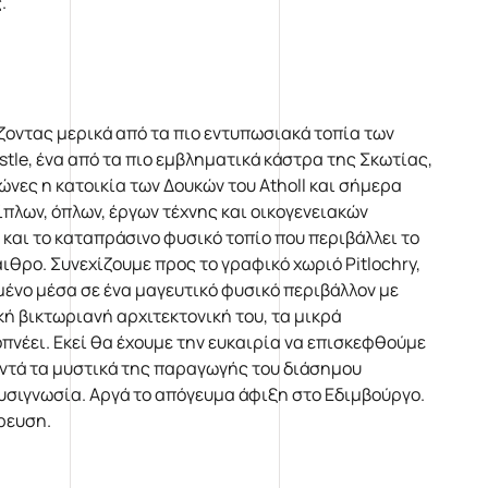
ς.
ζοντας μερικά από τα πιο εντυπωσιακά τοπία των
tle, ένα από τα πιο εμβληματικά κάστρα της Σκωτίας,
ιώνες η κατοικία των Δουκών του Atholl και σήμερα
πλων, όπλων, έργων τέχνης και οικογενειακών
και το καταπράσινο φυσικό τοπίο που περιβάλλει το
θρο. Συνεχίζουμε προς το γραφικό χωριό Pitlochry,
ένο μέσα σε ένα μαγευτικό φυσικό περιβάλλον με
ική βικτωριανή αρχιτεκτονική του, τα μικρά
νέει. Εκεί θα έχουμε την ευκαιρία να επισκεφθούμε
ντά τα μυστικά της παραγωγής του διάσημου
υσιγνωσία. Αργά το απόγευμα άφιξη στο Εδιμβούργο.
ρευση.