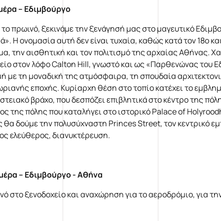
μέρα – Εδιμβούργο
 το πρωινό, ξεκινάμε την ξενάγησή μας στο μαγευτικό Εδιμβ
ά». Η ονομασία αυτή δεν είναι τυχαία, καθώς κατά τον 18ο κ
μα, την αισθητική και τον πολιτισμό της αρχαίας Αθήνας. Χ
είο στον λόφο Calton Hill, γνωστό και ως «Παρθενώνας του 
μή με τη μοναδική της ατμόσφαιρα, τη σπουδαία αρχιτεκτονικ
ωριανής εποχής. Κυρίαρχη θέση στο τοπίο κατέχει το εμβλημ
στειακό βράχο, που δεσπόζει επιβλητικά στο κέντρο της πόλης
ος της πόλης που καταλήγει στο ιστορικό Palace of Holyrood
ς θα δούμε την πολυσύχναστη Princes Street, τον κεντρικό ε
ος ελεύθερος, διανυκτέρευση.
μέρα – Εδιμβούργο
- Αθήνα
νό στο ξενοδοχείο και αναχώρηση για το αεροδρόμιο, για τ