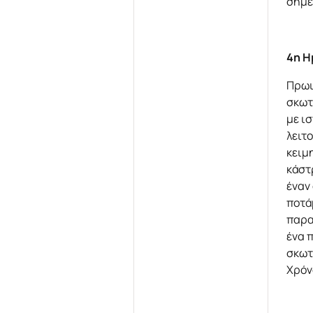
σημε
4η Η
Πρωι
σκωτ
με ι
λειτ
κειμ
κάστ
έναν
ποτά
παρα
ένα 
σκωτ
Χρόν