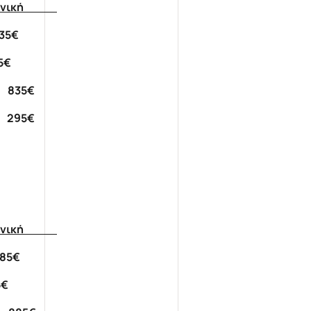
ονική
35€
5€
 835€
 295€
ονική
85€
€