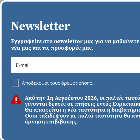
ΑΡΧΙΚΗ
Newsletter
Εγγραφείτε στο newsletter μας για να μαθαίνετε
νέα μας και τις προσφορές μας.
Αποδέχομαι τους όρους χρήσης.
ΚΑΛΟΚΑΙΡΙ 2026
Από την 1η Αυγούστου 2026, οι παλιές ταυτ
ΕΥΡΩΠΗ
Απευθείας απο
γίνονται δεκτές σε πτήσεις εντός Ευρωπαϊ
Ηράκλειο
Εκτός Ευρώπης
Θα απαιτείται η νέα ταυτότητα ή διαβατήριο
Γύρος Πορτογαλίας
Όσοι ταξιδέψουν με παλιά ταυτότητα θα αν
άρνηση επιβίβασης.
735€
*
ΑΠΌ