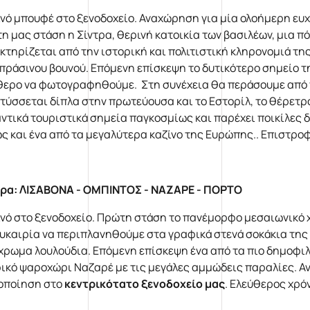
νό μπουφέ στο ξενοδοχείο. Αναχώρηση για μία ολοήμερη ευ
η μας στάση η Σίντρα, θερινή κατοικία των βασιλέων, μια π
κτηρίζεται από την ιστορική και πολιτιστική κληρονομιά της
πράσινου βουνού. Επόμενη επίσκεψη το δυτικότερο σημείο τ
θερο να φωτογραφηθούμε. Στη συνέχεια θα περάσουμε από 
τύσσεται δίπλα στην πρωτεύουσα και το Εστορίλ, το θέρετρο
ντικά τουριστικά σημεία παγκοσμίως και παρέχει ποικίλες 
ς και ένα από τα μεγαλύτερα καζίνο της Ευρώπης.. Επιστρο
ρα: ΛΙΣΑΒΟΝΑ - ΟΜΠΙΝΤΟΣ - ΝΑΖΑΡΕ - ΠΟΡΤΟ
νό στο ξενοδοχείο. Πρώτη στάση το πανέμορφο μεσαιωνικό χ
ευκαιρία να περιπλανηθούμε στα γραφικά στενά σοκάκια της 
χρωμα λουλούδια. Επόμενη επίσκεψη ένα από τα πιο δημοφι
ικό ψαροχώρι Ναζαρέ με τις μεγάλες αμμώδεις παραλίες. Αν
οποίηση στο
κεντρικότατο ξενοδοχείο μας
. Ελεύθερος χρό