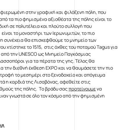
αφιερωμένη στην γραφική και φιλόξενη πόλη, που
από τα πιο φημισμένα αξιοθέατα της πόλης είναι το
ική σε πολυτέλεια και πλούτο συλλογή που
 είναι το μοναστήρι των Ιερωνυμιτών, το πιο
η συνέχεια θα επισκεφθούμε το μνημείο των
υ χτίστηκε το 1515, στις όχθες του ποταμού Tagus για
εί από την UNESCO ως Μνημείο Παγκόσμιας
λασσοπόροι για τα πέρατα της γης. Τέλος θα
α την διεθνή έκθεση EXPO και να θαυμάσετε την πιο
στροφή το μεσημέρι στο ξενοδοχείο και απόγευμα
ατά η καρδιά της Λισαβόνας, αφεθείτε στις
θμούς της πόλης. To βράδυ σας
προτείνουμε
να
ιναν γνωστά σε όλο τον κόσμο από την φημισμένη
ΙΛ