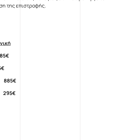
ήση της επιστροφής.
νική
85€
€
 885€
 295€