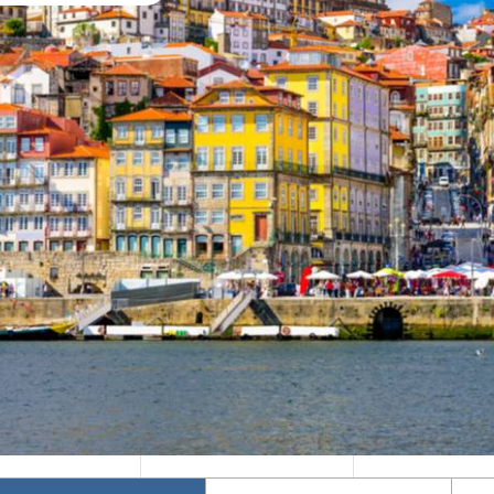
Mika's Exclusive
Φθινόπωρο 2026
Groups