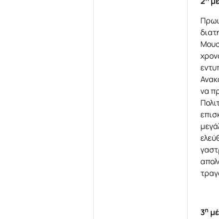
2
μέ
Πρωι
διατ
Μουσ
χρον
εντυ
Ανακ
να π
Πολι
επισ
μεγά
ελεύ
γαστ
απολ
τραγ
η
3
μέ