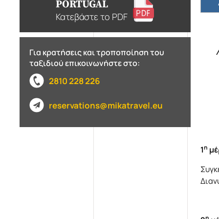
PORTUGAL
Κατεβάστε το PDF
Για κρατήσεις και τροποποίηση του
ταξιδιού επικοινωνήστε στο:
2810 228 226
reservations@mikatravel.eu
η
1
μέ
Συγκ
Διαν
η