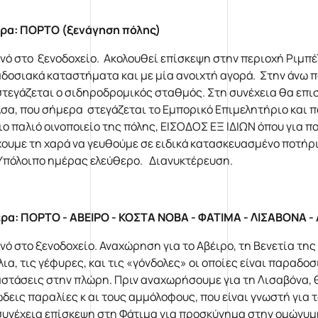
ρα: ΠΟΡΤΟ (ξενάγηση πόλης)
νό στο ξενοδοχείο. Ακολουθεί επίσκεψη στην περιοχή Ριμπέϊ
δοσιακά καταστήματα και με μία ανοιχτή αγορά. Στην άνω πό
στεγάζεται ο σιδηροδρομικός σταθμός. Στη συνέχεια θα επισ
σα, που σήμερα στεγάζεται το Εμπορικό Επιμελητήριο και 
ιο παλιό οινοποιείο της πόλης, ΕΙΣΟΔΟΣ ΕΞ ΙΔΙΩΝ όπου για 
χουμε τη χαρά να γευθούμε σε ειδικά κατασκευασμένο ποτήρι 
 Υπόλοιπο ημέρας ελεύθερο. Διανυκτέρευση.
ρα: ΠΟΡΤΟ - ΑΒΕΙΡΟ - ΚΟΣΤΑ ΝΟΒΑ - ΦΑΤΙΜΑ - ΛΙΣΑΒΟΝΑ 
νό στο ξενοδοχείο. Αναχώρηση για το Αβέιρο, τη Βενετία τη
λια, τις γέφυρες, και τις «γόνδολες» οι οποίες είναι παραδ
στάσεις στην πλώρη. Πριν αναχωρήσουμε για τη Λισαβόνα, 
δεις παραλίες κ αι τους αμμόλοφους, που είναι γνωστή για
συνέχεια επίσκεψη στη Φάτιμα για προσκύνημα στην ομώνυμη