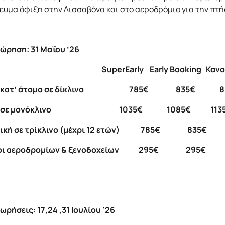
ευμα άφιξη στην Λισσαβόνα και στο αεροδρόμιο για την πτ
χώρηση
: 31
Μαΐου
‘26
perEarly Early Booking
Κανο
ή κατ’ άτομο σε δίκλινο 785€ 835€ 8
μή σε μονόκλινο 1035€ 1085€ 1135
δική σε τρίκλινο (μέχρι 12 ετών) 785€ 835€
οι αεροδρομίων & ξενοδοχείων 295€ 295€
ωρήσεις: 17,24 ,31 Ιουλίου ‘26