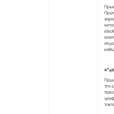
Πρωι
Πρώτ
χαρα
κατα
ελεύ
αναπ
σημα
καθώ
η
4
μέ
Πρωι
την 
πολύ
γραφ
τακτ