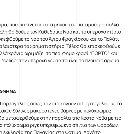
ρα, που εκτείνεται κατά μήκος του ποταμού, με πολλά
λη θα δούμε τον Καθεδρικό Ναό και το υπέροχο κτίριο
κεφθούμε το ναό του Άγιου Φραγκίσκου και το Παλάτι
παλαιότερα το χρηματιστήριο. Τέλος θα επισκεφθούμε
πολλά χρόνια ωριμάζει το περίφημο κρασί “ΠΟΡΤΟ” και
“calice” την υπέροχη γεύση του και το πλούσιο άρωμα
- ΑΘΗΝΑ
ς Πορτογαλίας όπως την αποκαλούν οι Πορτογάλοι, με τα
οσιακές ξύλινες μακρόστενες βάρκες με πολύχρωμες
θα μεταφερθούμε στην παραλία της Κόστα Νόβα με τις
 τα πολύχρωμα ριγέ υπερυψωμένα σπίτια των ψαράδων.
 εκκλησία της Παναγίας στη Φάτιμα. Αργά το