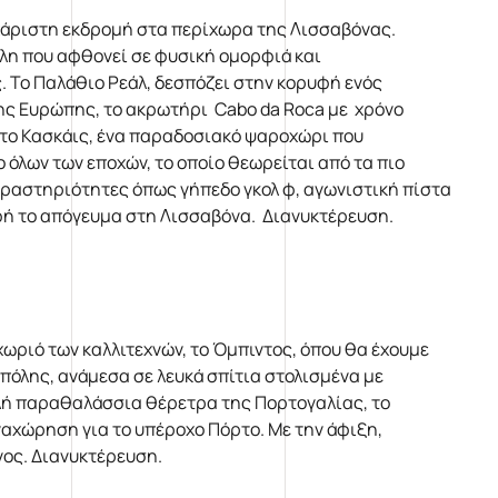
χάριστη εκδρομή στα περίχωρα της Λισσαβόνας.
όλη που αφθονεί σε φυσική ομορφιά και
. Το Παλάθιο Ρεάλ, δεσπόζει στην κορυφή ενός
ης Ευρώπης, το ακρωτήρι Cabo da Roca με χρόνο
το Κασκάις, ένα παραδοσιακό ψαροχώρι που
 όλων των εποχών, το οποίο θεωρείται από τα πιο
δραστηριότητες όπως γήπεδο γκολ φ, αγωνιστική πίστα
φή το απόγευμα στη Λισσαβόνα. Διανυκτέρευση.
ωριό των καλλιτεχνών, το Όμπιντος, όπου θα έχουμε
πόλης, ανάμεσα σε λευκά σπίτια στολισμένα με
λή παραθαλάσσια θέρετρα της Πορτογαλίας, το
αχώρηση για το υπέροχο Πόρτο. Με την άφιξη,
νος. Διανυκτέρευση.