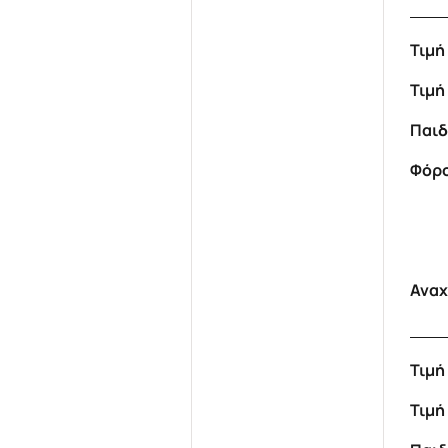
Su
Τιμ
Τι
Παι
Φόρ
Αναχ
Su
Τιμ
Τι