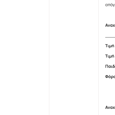
απόγ
Ανα
Su
Τιμ
Τι
Παι
Φόρ
Αναχ