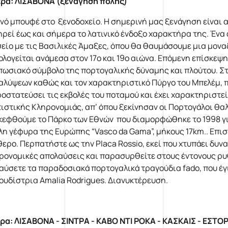
ρα: ΛΙΣΑΒ
O
ΝΑ (ξενάγηση πόλης)
νό μπουφέ στο ξενοδοχείο. Η σημερινή μας ξενάγηση είναι 
ηρεί έως και σήμερα το λατινικό ένδοξο χαρακτήρα της. Ένα 
είο με τις Βασιλικές Άμαξες, όπου θα θαυμάσουμε μια μοναδ
ολογείται ανάμεσα στον 17ο και 19ο αιώνα. Επόμενη επίσκεψη
πωσιακό σύμβολο της πορτογαλικής δύναμης και πλούτου. Στ
αλύψεων καθώς και τον χαρακτηριστικό Πύργο του Μπελέμ, πο
ροστατεύσει τις εκβολές του ποταμού και έχει χαρακτηριστ
τιστικής Κληρονομιάς, απ’ όπου ξεκίνησαν οι Πορτογάλοι θα
κεφθούμε το Πάρκο των Εθνών που διαμορφώθηκε το 1998 γι
λη γέφυρα της Ευρώπης “Vasco da Gama”, μήκους 17km.. Επι
θερο. Περπατήστε ως την Placa Rossio, εκεί που χτυπάει δυν
ρονομικές απολαύσεις και παρασυρθείτε στους έντονους ρυ
αύσετε τα παραδοσιακά πορτογαλικά τραγούδια fado, που έγ
ουδίστρια Αmalia Rodrigues. Διανυκτέρευση.
ρα: ΛΙΣΑΒΟΝΑ - ΣΙΝΤΡΑ - ΚΑΒΟ ΝΤΙ ΡΟΚΑ - ΚΑΣΚΑΙΣ - ΕΣΤΟΡ