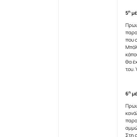
η
5
μέ
Πρωι
παρα
που 
Μπόλ
κάπο
θα έ
του.
η
6
μέ
Πρωι
κανά
παρα
αμμώ
Στη 