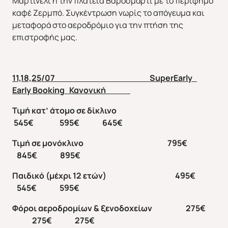
Μαρτινέλι ή την πλατεία Βαροσμάρτι με το περίφημο
καφέ Ζερμπό. Συγκέντρωση νωρίς το απόγευμα και
μεταφορά στο αεροδρόμιο για την πτήση της
επιστροφής μας.
Άνοιξη 2027
Καλοκαίρι 2026
11,18,25/07 SuperEarly
Early Booking Κανονική
Τιμή κατ’ άτομο σε δίκλινο
545€ 595€ 645€
Τιμή σε μονόκλινο 795€
845€ 895€
Παιδικό (μέχρι 12 ετών) 495€
545€ 595€
Φόροι αεροδρομίων & ξενοδοχείων 275€
275€ 275€