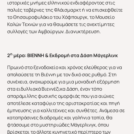
ιστορικές μνήμες ελληνικού ενδιαφέροντος στις
παλιές ταβέρνες της Φλάισμαρκτ ή να επισκεφθείτε
το Θησαυροφυλάκιο του Χόφπουργκ, το Μουσείο
Καλών Τεχνών για να θαυμάσετε τις ανεκτίμητες
συλλογές των Αψβούργων. Διανυκτέρευση.
η
2
μέρα: BIENNH & Εκδρομή στα Δάση Μάγερλινκ
Πρωινό στο ξενοδοχείο και χρόνος ελεύθερος για να
απολαύσετε τη Βιέννη με τον δικό σας ρυθμό. Στη
συνέχεια, αναχωρούμε για μια μοναδική εξόρμηση
στα ειδυλλιακά Βιεννέζικα Δάση, έναν τόπο
απαράμιλλης φυσικής ομορφιάς που για αιώνες
αποτέλεσε καταφύγιο της αριστοκρατίας και πηγή
έμπνευσης για καλλιτέχνες και συνθέτες. Ανάμεσα σε
καταπράσινες διαδρομές και γαλήνια τοπία, θα
φτάσουμε στο μυστηριώδες Μάγερλινγκ, όπου
βρίσκεται το άλλοτε κυνηγετικό περίπτερο των