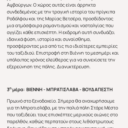
Αψβούργων. Ο χώρος αυτός είναι άρρηκτα
συνδεδεμένος με την τραγική ιστορία του πρίγκιπα
Ροδόλφου και της Μαρίας Βετσέρα, προσδίδοντας
μια ατμόσφαιρα ρομαντισμού και νοσταλγίας που
αγγίζει κάθε επισκέπτη. Η εκδρομή αυτή συνδυάζει
ιδανικά φύση, ιστορία και συναίσθημα,
προσφέροντας μια από τις πιο ιδιαίτερες εμπειρίες
του ταξιδιού. Επιστροφή στη Βιέννη το μεσημέρι και
υπόλοιπος χρόνος ελεύθερος για να συνεχίσετε την
εξερεύνηση της πόλης. Διανυκτέρευση.
η
3
μέρα:
BIENNH
- ΜΠΡΑΤΙΣΛΑΒΑ - ΒΟΥΔΑΠΕΣΤΗ
Χριστούγεννα & Πρωτοχρονιά
Χειμώνας 2026/2027
Πρωινό στο ξενοδοχείο. Σήμερα θα αναχωρήσουμε
για τη Μπρατισλάβα, με την παλιά πόλη Στάρε Μέστο
που ταξιδεύει τους επισκέπτες μερικούς αιώνες στο
παρελθόν, καθώς περπατούν στους λιθόστρωτους