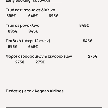
Early
Booking
Κανονική
Τιμή κατ’ άτομο σε δίκλινο
595€ 645€ 695€
Τιμή σε μονόκλινο 845€
895€ 945€
Παιδικό (μέχρι 12 ετών) 545€
595€ 645€
Φόροι αεροδρομίων & ξενοδοχείων 275€
275€ 275€
Πτήσεις με την
Aegean
Airlines