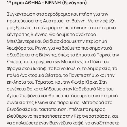
η
1
μέρα: ΑΘΗΝΑ - ΒΙΕΝΝΗ (ξενάγηση)
Συγκέντρωση στο αεροδρόμιο και πτήση για την
πρωτεύουσα της Αυστρίας, τη Βιέννη. Με την άφιξη
μας ξεκινάει η πανοραμική περιήγηση στο ιστορικό
κέντρο της Βιέννης. Θα δούμε το ανάκτορο
Μπελβεντέρε και θα διασχίσουμε την περίφημη
λεωφόρο του Ρινγκ, για να δούμε τα πιο σημαντικά
αξιοθέατα της Βιέννης, όπως το Δημοτικό Πάρκο, την
Όπερα, το τετράγωνο των Μουσείων, τη Πύλη του
Φραγκίσκου Ιωσήφ, το Κοινοβούλιο, το Δημαρχείο, το
παλιό Ανακτορικό Θέατρο, το Πανεπιστήμιο και την
εκκλησία του Τάματος, και την Φωτίρ Κίρχε. Στη
συνέχεια θα καταλήξουμε στον Καθεδρικό Ναό του
Αγίου Στεφάνου και θα περπατήσουμε στην ιστορική
συνοικία της Ελληνικής παροικίας. Μεταφορά στο
ξενοδοχείο και τακτοποίηση. Yπόλοιπο ημέρας
ελεύθερο να περπατήσετε στην Κέρτνερστράσσε, και
να απολαύσετε έναν Βιεννέζικο καφέ, να αναζητήσετε