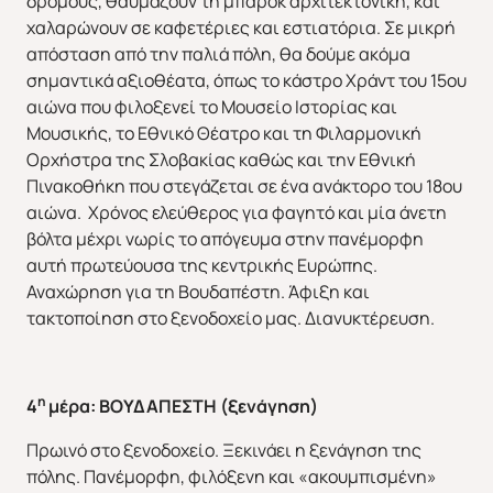
δρόμους, θαυμάζουν τη μπαρόκ αρχιτεκτονική, και
χαλαρώνουν σε καφετέριες και εστιατόρια. Σε μικρή
απόσταση από την παλιά πόλη, θα δούμε ακόμα
σημαντικά αξιοθέατα, όπως το κάστρο Χράντ του 15ου
αιώνα που φιλοξενεί το Μουσείο Ιστορίας και
Μουσικής, το Εθνικό Θέατρο και τη Φιλαρμονική
Ορχήστρα της Σλοβακίας καθώς και την Εθνική
Πινακοθήκη που στεγάζεται σε ένα ανάκτορο του 18ου
αιώνα. Χρόνος ελεύθερος για φαγητό και μία άνετη
βόλτα μέχρι νωρίς το απόγευμα στην πανέμορφη
αυτή πρωτεύουσα της κεντρικής Ευρώπης.
Αναχώρηση για τη Βουδαπέστη. Άφιξη και
τακτοποίηση στο ξενοδοχείο μας. Διανυκτέρευση.
η
4
μέρα: ΒΟΥΔΑΠΕΣΤΗ (ξενάγηση)
Πρωινό στο ξενοδοχείο. Ξεκινάει η ξενάγηση της
πόλης. Πανέμορφη, φιλόξενη και «ακουμπισμένη»