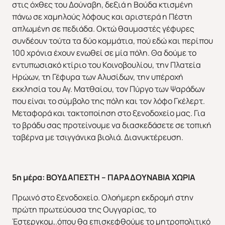
στις όχθες του Δούναβη, δεξιά η Βούδα κτισμένη
πάνω σε χαμηλούς λόφους και αριστερά η Πέστη
απλωμένη σε πεδιάδα. Οκτώ θαυμαστές γέφυρες
ΕΥΡΩΠΗ
ΑΜΕΡΙΚΗ
συνδέουν τούτα τα δύο κομμάτια, πού εδώ και περίπου
100 χρόνια έχουν ενωθεί σε μία πόλη. Θα δούμε το
εντυπωσιακό κτίριο του Κοινοβουλίου, την Πλατεία
Ηρώων, τη Γέφυρα των Αλυσίδων, την υπέροχή
εκκλησία του Αγ. Ματθαίου, τον Πύργο των Ψαράδων
που είναι το σύμβολο της πόλη και τον λόφο Γκέλερτ.
Μεταφορά και τακτοποίηση στο ξενοδοχείο μας. Για
το βράδυ σας προτείνουμε να διασκεδάσετε σε τοπική
ΑΣΙΑ
ΑΦΡΙΚΗ
ταβέρνα με τσιγγάνικα βιολιά. Διανυκτέρευση.
5η μέρα: ΒΟΥΔΑΠΕΣΤΗ – ΠΑΡΑΔΟΥΝΑΒΙΑ ΧΩΡΙΑ
Πρωινό στο ξενοδοχείο. Ολοήμερη εκδρομή στην
πρώτη πρωτεύουσα της Ουγγαρίας, το
Έστεργκομ,.όπου θα επισκεφθούμε το μητροπολιτικό