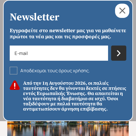
Newsletter
Εγγραφείτε στο newsletter μας για να μαθαίνετε
πρώτοι τα νέα μας και τις προσφορές μας.
›
›
›
ΑΡΧΙΚΗ
ΠΡΟΟΡΙΣΜΟΙ
ΕΥΡΏΠΗ
ΟΥΓΓΑΡΊΑ
Βουδαπέστη - Βιέννη
Αποδέχομαι τους όρους χρήσης.
Από την 1η Αυγούστου 2026, οι παλιές
ταυτότητες δεν θα γίνονται δεκτές σε πτήσεις
εντός Ευρωπαϊκής Ένωσης. Θα απαιτείται η
νέα ταυτότητα ή διαβατήριο σε ισχύ. Όσοι
ταξιδέψουν με παλιά ταυτότητα θα
αντιμετωπίσουν άρνηση επιβίβασης.