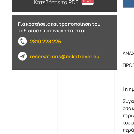
Κατεβάστε το PDF
Για κρατήσεις και τροποποίηση του
ταξιδιού επικοινωνήστε στο:
2810 228 226
ΑΝΑΧΩ
reservations@mikatravel.eu
ΠΡΟ
1η η
Συγκ
όσο 
περι
του 
περά