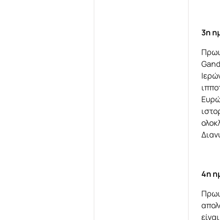
3η η
Πρωι
Gand
Ιερώ
ιππο
Ευρώ
ιστο
ολοκ
Διαν
4η η
Πρωι
απολ
είνα