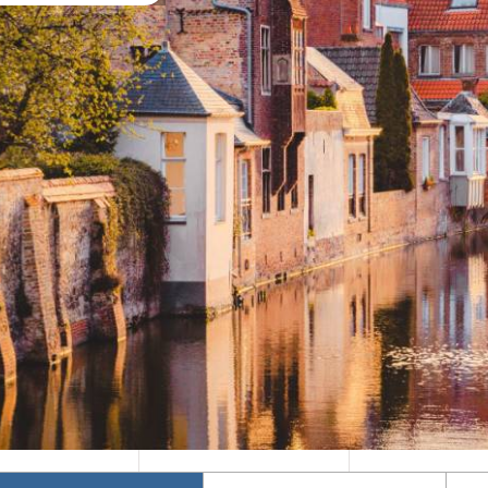
Mika's Exclusive
Φθινόπωρο 2026
Groups