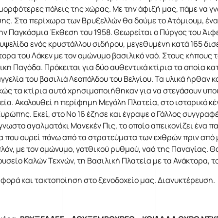
ομορφότερες πόλεις της χώρας. Με την άφιξή μας, πάμε να γ
ης. Στα περίχωρα των Βρυξελλών θα δούμε το Ατόμιουμ, ένα
την Παγκόσμια Έκθεση του 1958. Θεωρείται ο Πύργος του Άιφ
κυψελίδα ενός κρυστάλλου σιδήρου, μεγεθυμένη κατά 165 δισ
τορα του Λάκεν με τον ομώνυμο βασιλικό ναό. Στους κήπους 
ζικη Παγόδα. Πρόκειται για δύο αυθεντικά κτίρια τα οποία κ
γγελία του βασιλιά Λεοπόλδου του Βελγίου. Τα υλικά ήρθαν κ
κώς τα κτίρια αυτά χρησιμοποιήθηκαν για να στεγάσουν υπο
εία. Ακολουθεί η περίφημη Μεγάλη Πλατεία, στο ιστορικό κέ
Ευρώπης. Εκεί, στο Νο 16 έζησε και έγραψε ο Γάλλος συγγραφ
γνωστο αγαλματάκι Μανεκέν Πις, το οποίο απεικονίζει ένα παι
α που ουρεί πάνω από τα στρατεύματα των εχθρών πριν από μ
λόν, με τον ομώνυμο, γοτθικού ρυθμού, ναό της Παναγίας. Θα
ουσείο Καλών Τεχνών, τη Βασιλική Πλατεία με τα Ανάκτορα, τ
φορά και τακτοποίηση στο ξενοδοχείο μας. Διανυκτέρευση.