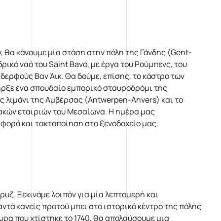
 θα κάνουμε μία στάση στην πόλη της Γάνδης (Gent-
ικό ναό του Saint Bavo, με έργα του Ρούμπενς, του
δερφούς Βαν Άικ. Θα δούμε, επίσης, το κάστρο των
ήρξε ένα σπουδαίο εμπορικό σταυροδρόμι της
 λιμάνι της Αμβέρσας (Antwerpen-Anvers) και το
ιακών εταιριών του Μεσαίωνα. Η ημέρα μας
φορά και τακτοποίηση στο ξενοδοχείο μας.
υζ. Ξεκινάμε λοιπόν για μία λεπτομερή και
ντά κανείς προτού μπει στο ιστορικό κέντρο της πόλης
φυρα που χτίστηκε το 1740, θα απολαύσουμε μια