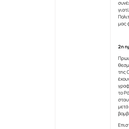
συνέ
γιατ
Πολι
μας 
2η η
Πρωι
θεσμ
της 
έχου
γραφ
το Ρ
σταυ
μετά
βομβ
Επισ