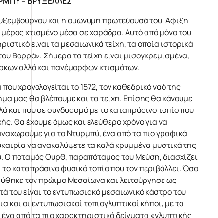
ΥΡΜΠΥ – ΒΡΥΞΕΛΛΕΣ
ουξεμβούργου και η ομώνυμη πρωτεύουσά του. Άφιξη
ο μέρος χτισμένο μέσα σε χαράδρα. Αυτό από μόνο του
ριστικό είναι τα μεσαιωνικά τείχη, τα οποία ιστορικά
του Βορρά». Σήμερα τα τείχη είναι μισογκρεμισμένα,
άρκων αλλά και πανέμορφων κτισμάτων.
που χρονολογείται το 1572, τον καθεδρικό ναό της
ήμα μας θα βλέπουμε και τα τείχη. Επίσης θα κάνουμε
λά και που σε συνδυασμό με το καταπράσινο τοπίο που
ής. Θα έχουμε όμως και ελεύθερο χρόνο για να
ναχωρούμε για το Ντυρμπύ, ένα από τα πιο γραφικά
υκαιρία να ανακαλύψετε τα καλά κρυμμένα μυστικά της
ου. Ο ποταμός Ουρθ, παραπόταμος του Μεύση, διασχίζει
ι το καταπράσινο φυσικό τοπίο που τον περιβάλλει. Όσο
δρύθηκε τον πρώιμο Μεσαίωνα και λειτούργησε ως
τά του είναι το εντυπωσιακό μεσαιωνικό κάστρο του
α και οι εντυπωσιακοί τοπιογλυπτικοί κήποι, με τα
ι ένα από τα πιο χαρακτηριστικά δείγματα «γλυπτικής