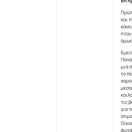
6η η
Πρώτ
και 
κάνε
ήταν
όμως
Εμεί
Πανα
μια 
το π
χαρο
μεσα
κοιλ
τις 
για 
σημα
Οίκο
φυτά