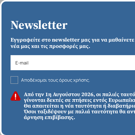
ΑΡΧΙΚΗ
Newsletter
Εγγραφείτε στο newsletter μας για να μαθαίνετε
νέα μας και τις προσφορές μας.
Αποδέχομαι τους όρους χρήσης.
ΚΑΛΟΚΑΙΡΙ 2026
Από την 1η Αυγούστου 2026, οι παλιές ταυτ
ΕΥΡΩΠΗ
Απευθείας απο
γίνονται δεκτές σε πτήσεις εντός Ευρωπαϊ
Ηράκλειο
Εκτός Ευρώπης
Θα απαιτείται η νέα ταυτότητα ή διαβατήριο
Μπένελουξ
Όσοι ταξιδέψουν με παλιά ταυτότητα θα αν
άρνηση επιβίβασης.
959€
*
ΑΠΌ