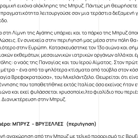
ραμική εικόνα ολόκληρης της Μπρυζ. Πάντως μη θεωρήσετε π
 πραγματικότητα λειτουργούσε σαν μια τεράστια δεξαμενή γι
εδο.
α στη Λίμνη της Αγάπης υπάρχει και το πάρκο της Μπρυζ όπο
λώσεις. Εν συνεχεία στην περιήγησή μας μέσα στην πόλη θα δ
ιότερο στην Ευρώπη. Κατασκευάστηκε τον 13ο αιώνα και σήμ
ιακών εκθεμάτων, μεσαιωνικών ιατρικών οργάνων αλλά και έ
πόλης: ο ναός της Παναγίας και του Ιερού Αίματος. Στον πρ
3 μέτρα − ένα από τα ψηλότερα κτίσματα από τούβλα στον κό
αγία Βρεφοκρατούσα», του Μικελάντζελο. Θεωρείται ότι είνα
έννησης που τοποθετήθηκε εκτός Ιταλίας όσο εκείνος ήταν εν 
αιώνα και εκεί φυλάσσεται χρυσοποίκιλτο φιαλίδιο που περιέ
. Διανυκτέρευση στην Μπρυζ.
μέρα: ΜΠΡΥΖ – ΒΡΥΞΕΛΛΕΣ (περιήγηση)
νή αναχώρηση από την Μπρυζ με τελικό προορισμό τις Βρυξέλ