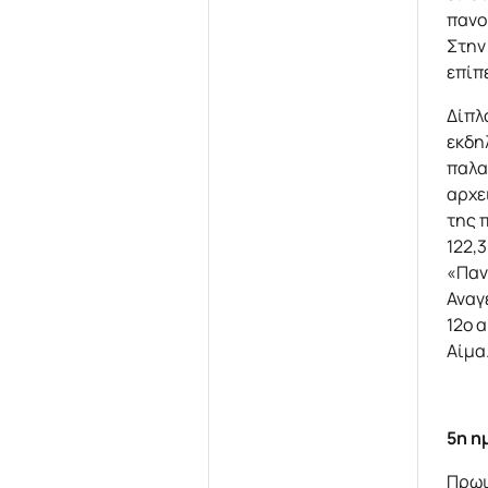
πανο
Στην
επίπ
Δίπλ
εκδη
παλα
αρχε
της 
122,
«Παν
Αναγ
12ο 
Αίμα
5η η
Πρωι