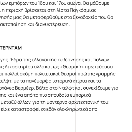
ίων εμπόρων του 16ου και 17ου αιώνα, θα μάθουμε
ί η περιοχή βρίσκεται στη λίστα Παγκόσμιας
ήγησής μας θα μεταφερθούμε στο ξενοδοχείο που θα
Τακτοποίηση και διανυκτέρευση.
ΜΣΤΕΡΝΤΑΜ
άγης. Έδρα της ολλανδικής κυβέρνησης και πολλών
νούς Δικαστηρίου αλλά και ως «θεσμική» πρωτεύουσα
και πολλοί ακόμη πολιτειακοί θεσμοί πρώτης γραμμής
τελφτ, με τα πανέμορφα ιστορικά κτίρια και τα
χάνες Βερμέερ. Βόλτα στο Ντελφτ και συνεχίζουμε για
πης και ένα από τα πιο σπουδαία εμπορικά
μεταξύ άλλων, για τη μοντέρνα αρχιτεκτονική του:
 είχε καταστραφεί σχεδόν ολοκληρωτικά από