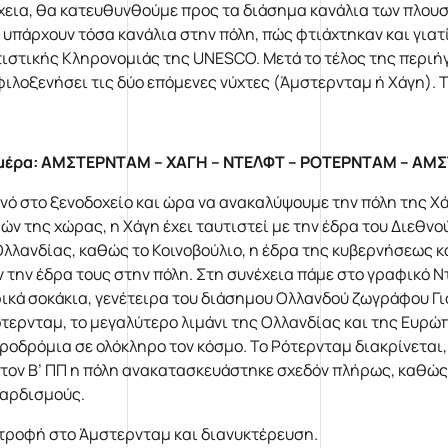
χεια, θα κατευθυνθούμε προς τα διάσημα κανάλια των πλουσ
ί υπάρχουν τόσα κανάλια στην πόλη, πώς φτιάχτηκαν και γιατ
τιστικής Κληρονομιάς της UNESCO. Μετά το τέλος της περι
φιλοξενήσει τις δύο επόμενες νύχτες (Άμστερνταμ ή Χάγη). 
μέρα: ΑΜΣΤΕΡΝΤΑΜ – ΧΑΓΗ – ΝΤΕΛΦΤ – ΡΟΤΕΡΝΤΑΜ – Α
νό στο ξενοδοχείο και ώρα να ανακαλύψουμε την πόλη της Χ
ών της χώρας, η Χάγη έχει ταυτιστεί με την έδρα του Διεθ
Ολλανδίας, καθώς το Κοινοβούλιο, η έδρα της κυβερνήσεως 
ν την έδρα τους στην πόλη. Στη συνέχεια πάμε στο γραφικό Ν
ικά σοκάκια, γενέτειρα του διάσημου Ολλανδού ζωγράφου Γιο
ότερνταμ, το μεγαλύτερο λιμάνι της Ολλανδίας και της Ευρώ
ροδρόμια σε ολόκληρο τον κόσμο. Το Ρότερνταμ διακρίνεται, 
 τον Β’ ΠΠ η πόλη ανακατασκευάστηκε σχεδόν πλήρως, καθώς
αρδισμούς.
τροφή στο Άμστερνταμ και διανυκτέρευση.