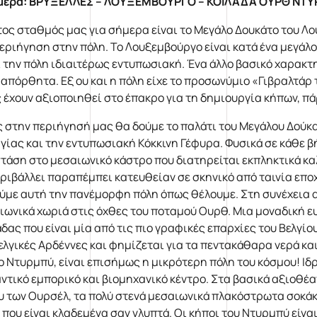
μέρα: ΒΡΥΞΕΛΛΕΣ – ΛΟΥΞΕΜΒΟΥΡΓΟ – ΚΟΙΛΑΔΑ ΟΥΡΘ ΝΤ
ος σταθμός μας για σήμερα είναι το Μεγάλο Δουκάτο του Λ
περιήγηση στην πόλη. Το Λουξεμβούργο είναι κατά ένα μεγάλ
ι την πόλη ιδιαιτέρως εντυπωσιακή. Ένα άλλο βασικό χαρακτη
 απόρθητα. Εξ ου και η πόλη είχε το προσωνύμιο «Γιβραλτάρ 
 έχουν αξιοποιηθεί στο έπακρο για τη δημιουργία κήπων, π
ς στην περιήγησή μας θα δούμε το παλάτι του Μεγάλου Δούκα 
γίας και την εντυπωσιακή Κόκκινη Γέφυρα. Φυσικά σε κάθε β
στάση στο μεσαιωνικό κάστρο που διατηρείται εκπληκτικά κα
εριβάλλει παραπέμπει κατευθείαν σε σκηνικό από ταινία εποχ
ύμε αυτή την πανέμορφη πόλη όπως θέλουμε. Στη συνέχεια α
ιωνικά χωριά στις όχθες του ποταμού Ουρθ. Μια μοναδική ε
άδας που είναι μία από τις πιο γραφικές επαρχίες του Βελγί
βελγικές Αρδέννες και φημίζεται για τα πεντακάθαρα νερά κα
το Ντυρμπύ, είναι επισήμως η μικρότερη πόλη του κόσμου! Ι
ντικό εμπορικό και βιομηχανικό κέντρο. Στα βασικά αξιοθέα
υ των Ουρσέλ, τα πολύ στενά μεσαιωνικά πλακόστρωτα σοκάκι
 που είναι κλαδεμένα σαν γλυπτά. Οι κήποι του Ντυρμπύ είνα