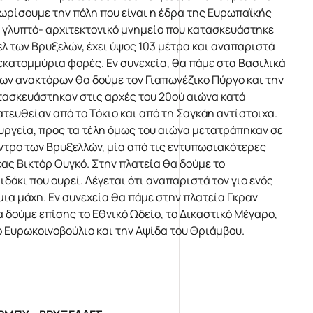
νωρίσουμε την πόλη που είναι η έδρα της Ευρωπαϊκής
 γλυπτό- αρχιτεκτονικό μνημείο που κατασκευάστηκε
ελ των Βρυξελών, έχει ύψος 103 μέτρα και αναπαριστά
εκατομμύρια φορές. Εν συνεχεία, θα πάμε στα Βασιλικά
των ανακτόρων θα δούμε τον Γιαπωνέζικο Πύργο και την
ατασκευάστηκαν στις αρχές του 20ού αιώνα κατά
ατευθείαν από το Τόκιο και από τη Σαγκάη αντίστοιχα.
υργεία, προς τα τέλη όμως του αιώνα μετατράπηκαν σε
ντρο των Βρυξελλών, μία από τις εντυπωσιακότερες
έας Βικτόρ Ουγκό. Στην πλατεία θα δούμε το
δάκι που ουρεί. Λέγεται ότι αναπαριστά τον γιο ενός
ια μάχη. Εν συνεχεία θα πάμε στην πλατεία Γκραν
 δούμε επίσης το Εθνικό Ωδείο, το Δικαστικό Μέγαρο,
ο Ευρωκοινοβούλιο και την Αψίδα του Θριάμβου.