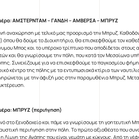
μέρα: ΑΜΣΤΕΡΝΤΑΜ – ΓΑΝΔΗ – ΑΜΒΕΡΣΑ – ΜΠΡΥΖ
νή αναχώρηση με τελικό μας προορισμό την Μπρυζ. Καθοδόν,
) όπου θα δούμε το Διοικητήριο, θα επισκεφθούμε τον καθεδρ
νυμου Μπος και το υπέροχο τρίπτυχο που αποδίδεται στους α
τών και θα γνωρίσουμε την πόλη, που κατά τον Μεσαίωνα υπ
πης. Συνεχίζουμε για να επισκεφθούμε το παγκοσμίου φήμης
ρικό κέντρο της πόλης με τα εντυπωσιακά κτίρια των ναυτιλ
ληρώνεται με την άφιξή μας στην παραμυθένια Μπρυζ. Μετα
υκτέρευση.
μέρα: ΜΠΡΥΖ (περιήγηση)
νό στο ξενοδοχείο και πάμε να γνωρίσουμε τη γοητευτική Μπρ
αυστική περιήγηση στην πόλη. Το πρώτο αξιοθέατο που συνα
ι η Λίμνη της Αγάπης που είναι γεμάτη με κύκνους. Από τη γέ