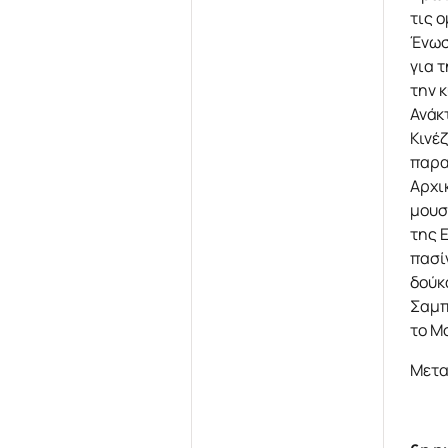
τις 
Ένωσ
για 
την 
Ανάκ
Κινέ
παρα
Αρχι
μουσ
της 
πασί
δούκ
Σαμπ
το Μ
Μετα