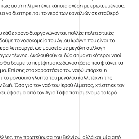
ως αυτή η λίμνη έχει κάποια σχέση με ερωτευμένους.
α να διατηρείται το νερό των καναλιών σε σταθερό
υ κάθε χρόνο διοργανώνονται πολλές πολιτιστικές
ούμε το νοσοκομείο του Αγίου Ιωάννη που είναι το
ερα λειτουργεί ως μουσείο με μεγάλη συλλογή
ργων τέχνης. Ακολουθούν οι δύο σημαντικότεροι ναοί
ώτο θα δούμε το περίφημο κωδωνοστάσιο που φτάνει τα
σμο. Επίσης στο χοροστάσιο του ναού υπάρχει η
ι το μοναδικό γλυπτό του μεγάλου καλλιτέχνη της
ζωή. Όσο για τον ναό του Ιερού Αίματος, χτίστηκε τον
χει ύφασμα από τον Άγιο Τάφο ποτισμένο με το Ιερό
λες, την πρωτεύουσα του Βελγίου, αλλά και μία από