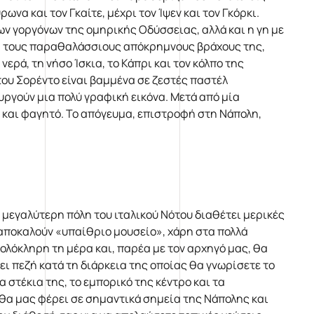
α και τον Γκαίτε, μέχρι τον Ίψεν και τον Γκόρκι.
των γοργόνων της ομηρικής Οδύσσειας, αλλά και η γη με
ια τους παραθαλάσσιους απόκρημνους βράχους της,
ερά, τη νήσο Ίσκια, το Κάπρι και τον κόλπο της
του Σορέντο είναι βαμμένα σε ζεστές παστέλ
ργούν μια πολύ γραφική εικόνα. Μετά από μία
 και φαγητό. Το απόγευμα, επιστροφή στη Νάπολη,
μεγαλύτερη πόλη του ιταλικού Νότου διαθέτει μερικές
 αποκαλούν «υπαίθριο μουσείο», χάρη στα πολλά
ολόκληρη τη μέρα και, παρέα με τον αρχηγό μας, θα
ει πεζή κατά τη διάρκεια της οποίας θα γνωρίσετε το
α στέκια της, το εμπορικό της κέντρο και τα
θα μας φέρει σε σημαντικά σημεία της Νάπολης και