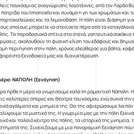
λεις παγκόσμιας αναγνώρισης λογοτέχνες, από τον Λόρδο Βύρων
ι πατρίδα του limoncello και συνάμα η γη των χρωμάτων και 
 πορτοκαλεώνες και τα λεμονοδάση. Η πόλη είναι διάσημη γ
τους οποίους μπορείτε να ατενίσετε πέρα από τα καταγάλανα ν
λης. Τα παραδοσιακά σπίτια στα στενά, γοητευτικά σοκάκια 
ρώσεις, ακολουθούν τη φυσική κλίση του εδάφους και δημιου
ομη περιήγηση στην πόλη, χρόνος ελεύθερος για βόλτα, καφέ
φορά στο ξενοδοχείο μας και διανυκτέρευση.
μέρα: ΝΑΠΟΛΗ (ξενάγηση)
ρα ήρθε η μέρα να γνωρίσουμε καλά τη ρομαντική Νάπολη. Η 
τις καλύτερες όπερες και θέατρα του κόσμου, ενώ συχνά την
ρικά αγάλματα και μνημεία της. Θα της αφιερώσουμε λοιπόν 
αλύψουμε τα μυστικά της. Η γνωριμία μας με την πόλη ξεκινά
ικό και παλαιό κέντρο της πόλης, τα ιστορικά της μνημεία, τ
στήματά της. Συνεχίζουμε με μια πανοραμική ξενάγηση που 