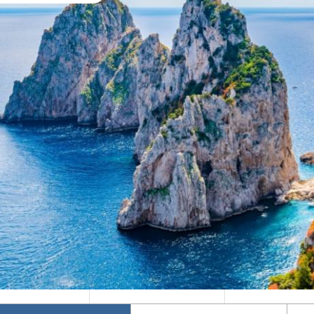
Mika's Exclusive
Φθινόπωρο 2026
Groups