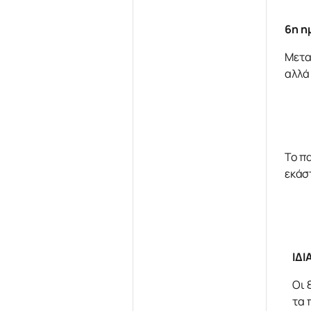
6η η
Μετα
αλλά
Το π
εκάσ
ΙΔ
Οι 
τα 