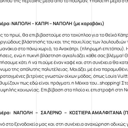
κόλπου της περιοχής μέσα από το πούλμαν, Υπόλοιπη μέρα στ
μέρα: ΝΑΠΟΛΗ – ΚΑΠΡΙ – ΝΑΠΟΛΗ (με καραβάκι)
ς το πρωί, θα επιβιβαστούμε στο ταχύπλοο για το θεϊκό Κάπρ
οργιώδους βλάστησής του και της ποικιλίας των λουλουδιών 
μανάκια στο πάνω χωριό, το Ανακάπρι (πληρωμή επιτόπου). Η
ήσεις, ενώ η πυκνή βλάστηση αγκαλιάζει κάθε σας βλέμμα! Θ
πήσουμε κάτι ή να πιούμε έναν καφέ και στη συνέχεια θα κατ
νυμο της απόλυτης πολυτέλειας. Μοιάζει με ένα παραμυθένιο
αραταγμένες βιτρίνες γνωστών οίκων μόδας, όπως Louis Vuitt
θυμίζουν πως εδώ είναι πράγματι η Μέκκα του…shopping! 
υψηλής κοινωνίας. Επιβίβαση στο πλοίο κι επιστροφή στη Ν
μέρα: ΝΑΠΟΛΗ – ΣΑΛΕΡΝΟ – ΚΟΣΤΙΕΡΑ ΑΜΑΛΦΙΤΑΝΑ (Ποζ
νό στο ξενοδοχείο μας και στη συνέχεια αναχώρηση οδικώς 