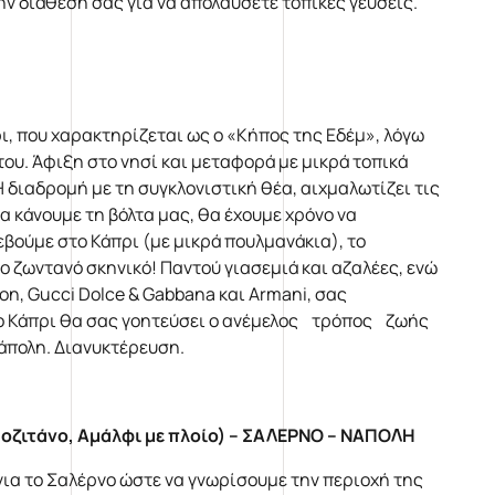
ην διάθεσή σας για να απολαύσετε τοπικές γεύσεις.
ι, που χαρακτηρίζεται ως ο «Κήπος της Εδέμ», λόγω
του. Άφιξη στο νησί και μεταφορά με μικρά τοπικά
 διαδρομή με τη συγκλονιστική θέα, αιχμαλωτίζει τις
α κάνουμε τη βόλτα μας, θα έχουμε χρόνο να
εβούμε στο Κάπρι (με μικρά πουλμανάκια), το
 ζωντανό σκηνικό! Παντού γιασεμιά και αζαλέες, ενώ
on, Gucci Dolce & Gabbana και Armani, σας
Στο Κάπρι θα σας γοητεύσει ο ανέμελος τρόπος ζωής
άπολη. Διανυκτέρευση.
ιτάνο, Αμάλφι με πλοίο) – ΣΑΛΕΡΝΟ – ΝΑΠΟΛΗ
για το Σαλέρνο ώστε να γνωρίσουμε την περιοχή της