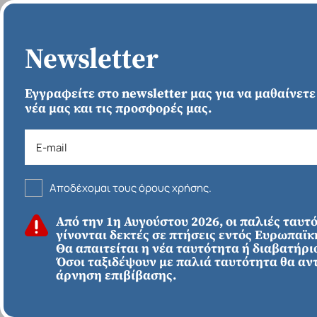
ΑΡΧΙΚΗ
Newsletter
Εγγραφείτε στο newsletter μας για να μαθαίνετε
νέα μας και τις προσφορές μας.
Αποδέχομαι τους όρους χρήσης.
ΚΑΛΟΚΑΙΡΙ 2026
Από την 1η Αυγούστου 2026, οι παλιές ταυτ
ΕΥΡΩΠΗ
Απευθείας απο
γίνονται δεκτές σε πτήσεις εντός Ευρωπαϊ
Ηράκλειο
Εκτός Ευρώπης
Θα απαιτείται η νέα ταυτότητα ή διαβατήριο
Νότια Ιταλία - Κάπρι
Όσοι ταξιδέψουν με παλιά ταυτότητα θα αν
άρνηση επιβίβασης.
799€
*
ΑΠΌ