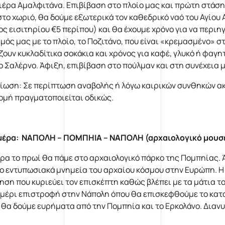
ιέρα Αμαλφιτάνα. Επιβίβαση στο πλοίο μας και πρώτη στάση 
στο χωριό, θα δούμε εξωτερικά τον καθεδρικό ναό του Αγίου 
ος εισιτηρίου €5 περίπου) και θα έχουμε χρόνο για να περι
μός μας με το πλοίο, το Ποζιτάνο, που είναι «κρεμασμένο» σ
ζουν κυκλαδίτικα σοκάκια και χρόνος για καφέ, γλυκό ή φαγη
το Σαλέρνο. Άφιξη, επιβίβαση στο πούλμαν και στη συνέχεια
ίωση: Σε περίπτωση αναβολής ή λόγω καιρικών συνθηκών ακ
ομή πραγματοποιείται οδικώς.
μέρα: ΝΑΠΟΛΗ – ΠΟΜΠΗΙΑ – ΝΑΠΟΛΗ (αρχαιολογικό μουσ
ρα το πρωί θα πάμε στο αρχαιολογικό πάρκο της Πομπηίας. Ά
ιο εντυπωσιακά μνημεία του αρχαίου κόσμου στην Ευρώπη. Η 
ηση που κυριεύει τον επισκέπτη καθώς βλέπει με τα μάτια τ
μέρι επιστροφή στην Νάπολη όπου θα επισκεφθούμε το κατα
 θα δούμε ευρήματα από την Πομπηία και το Ερκολάνο. Διαν