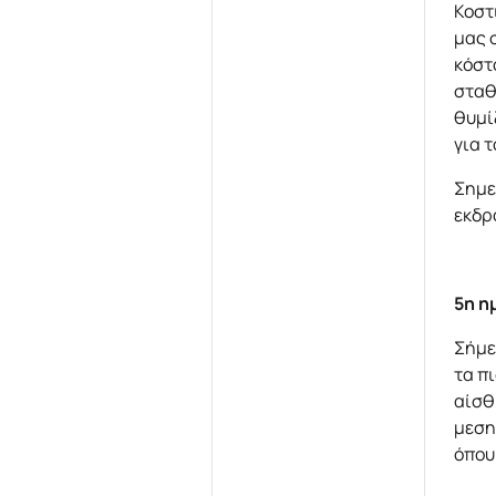
Κοστ
μας 
κόστ
σταθ
θυμί
για 
Σημε
εκδρ
5η η
Σήμε
τα π
αίσθ
μεση
όπου