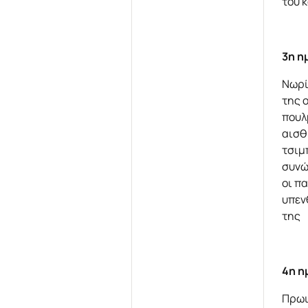
του 
3η η
Νωρί
της 
πουλ
αισθ
τσιμ
συνώ
οι π
υπεν
της 
4η η
Πρωι