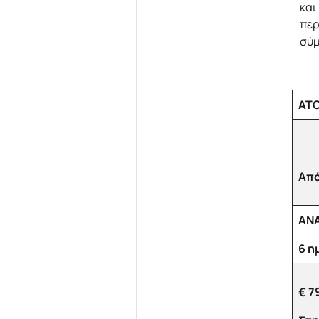
και
περ
σύμ
ΑΤΟ
Από
ΑΝΑ
6 η
€ 7