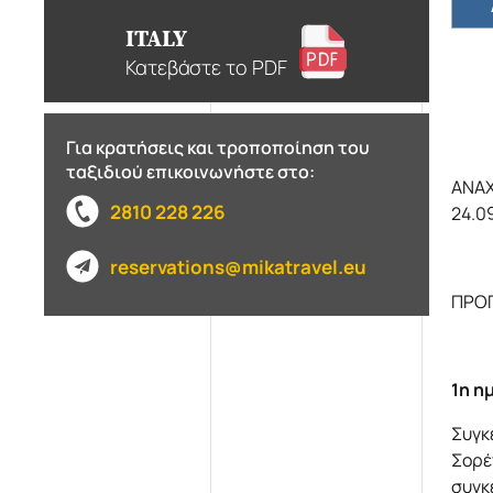
ITALY
Κατεβάστε το PDF
Για κρατήσεις και τροποποίηση του
ταξιδιού επικοινωνήστε στο:
ΑΝΑΧΩ
2810 228 226
24.0
reservations@mikatravel.eu
ΠΡΟ
1η η
Συγκ
Σορέ
συγκ