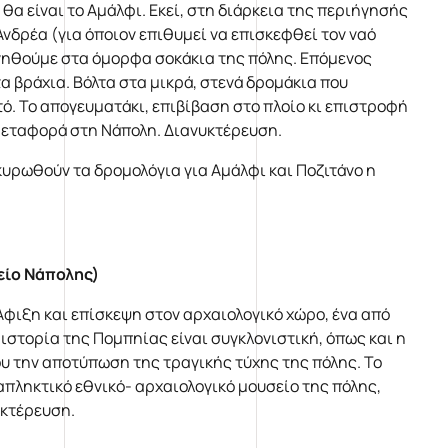
θα είναι το Αμάλφι. Εκεί, στη διάρκεια της περιήγησής
Ανδρέα (για όποιον επιθυμεί να επισκεφθεί τον ναό
ηγηθούμε στα όμορφα σοκάκια της πόλης. Επόμενος
τα βράχια. Βόλτα στα μικρά, στενά δρομάκια που
τό. Το απογευματάκι, επιβίβαση στο πλοίο κι επιστροφή
 μεταφορά στη Νάπολη. Διανυκτέρευση.
υρωθούν τα δρομολόγια για Αμάλφι και Ποζιτάνο η
είο Νάπολης)
φιξη και επίσκεψη στον αρχαιολογικό χώρο, ένα από
ιστορία της Πομπηίας είναι συγκλονιστική, όπως και η
ου την αποτύπωση της τραγικής τύχης της πόλης. Το
πληκτικό εθνικό- αρχαιολογικό μουσείο της πόλης,
υκτέρευση.