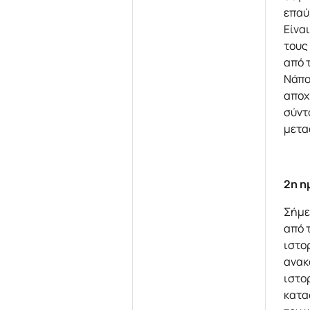
επαύ
Είνα
τους
από 
Νάπο
αποχ
σύντ
μετα
2η η
Σήμε
από 
ιστο
ανακ
ιστορ
κατα