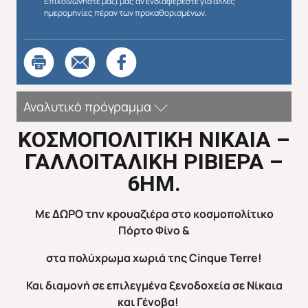
Επικοινωνήστε μαζί μας αν ενδιαφέρεστε για άλλες
ημερομηνίες πέραν των προκαθορισμένων.
Αναλυτικό πρόγραμμα
ΚΟΣΜΟΠΟΛΙΤΙΚΗ ΝΙΚΑΙΑ –
ΓΑΛΛΟΙΤΑΛΙΚΗ ΡΙΒΙΕΡΑ –
6ΗΜ.
Με ΔΩΡΟ την κρουαζιέρα στο κοσμοπολίτικο
Πόρτο Φίνο &
στα πολύχρωμα χωριά της
Cinque
Terre
!
Και διαμονή σε επιλεγμένα ξενοδοχεία σε Νίκαια
και Γένοβα!
Απευθείας απο Ηράκλειο
Εκτός Ευρώπης