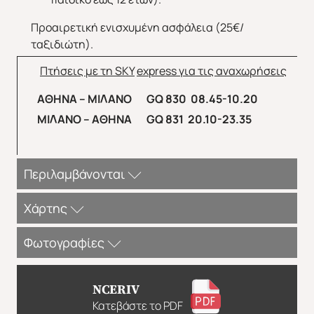
Προαιρετική ενισχυμένη ασφάλεια (25€/
ταξιδιώτη).
Πτήσεις με τη
SKY
express
για τις αναχωρήσεις
ΑΘΗΝΑ – ΜΙΛΑΝΟ
GQ
830 08.45-10.20
ΜΙΛΑΝΟ – ΑΘΗΝΑ
GQ
831 20.10-23.35
Περιλαμβάνονται
Περιλαμβάνονται
:
Χάρτης
Αεροπορικά εισιτήρια οικονομικής θέσης Αθήνα -
Φωτογραφίες
Μιλάνο - Αθήνα με την Sky Express.
Πολυτελές κλιματιζόμενο πούλμαν του γραφείου
μας για τις μεταφορές και μετακινήσεις σύμφωνα
NCERIV
με το πρόγραμμα.
Κατεβάστε το PDF
ΣΗΜΕΙΩΣΕΙΣ: