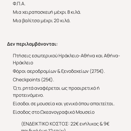
Φ.Π.Α.
Μια χειραποσκευή μέχρι 8 κιλά.
Μια βαλίτσα μέχρι 20 κιλά.
Δεν περιλαμβάνονται:
Πτήσεις εσωτερικού Ηράκλειο-Αθήνα και Αθήνα-
Ηράκλειο
Φόροι αεροδρομίων & ξενοδοχείων (275€).
Checkpoints (25€).
Ό,τι ρητά αναφέρεται ως προαιρετικό ή
προτεινόμενο.
Eίσοδοι σε μουσεία και γενικά όπου απαιτείται.
Είσοδος στο Ωκεανογραφικό Μουσείο
(ΕΝΔΕΙΚΤΙΚΟ ΚΟΣΤΟΣ: 22€ ενήλικος & 9€
παιδικό έως 12 ετών).