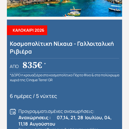
ΚΑΛΟΚΑΙΡΙ 2026
Κοσμοπολίτικη Νίκαια - Γαλλοιταλική
Ριβιέρα
835€
*
ΑΠΌ
*ΔΩΡΟ η κρουαζιέρα στο κοσμοπολίτικο Πόρτο Φίνο & στα πολύχρωμα
χωριά της Cinque Terre! GR
6 ημέρες / 5 νύχτες
Προγραμματισμένες αναχωρήσεις:
Αναχώρησεις : 07,14, 21, 28 Ιουλίου, 04,
11,18 Αυγούστου