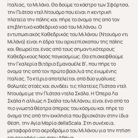
Ιταλίας, το Μιλάνο. Θα δούμε το κάστρο των Σφόρτσα,
την Πιάτσα ντελ Ντουόμο που είναι η κεντρική
πλατεία την πόλης και πήρε το όνομα της από τον
επιβλητικό καθεδρικό ναό του Μιλάνου. Ο
εντυπωσιακός Καθεδρικός του Μιλάνου (Ντουόμο ντι
Μιλάνο) είναι η έδρα του αρχιεπίσκοπου της πόλης
και θεωρείται ένας από τους σημαντικότερους
Καθεδρικούς Ναός παγκοσμίως. Θα επισκεφθούμε
την Γκαλερία Βιτόριο Εμανουέλε Β’, που πήρε το
όνομα της από τον πρώτο βασιλιά της ενωμένης
ΕΥΡΩΠΗ
ΑΜΕΡΙΚΗ
Ιταλίας. Το κτίριο αποτελείται από δύο γυάλινες
θολωτές στοές και συνδέει τις πλατείες Πιάτσα ντελ
Ντουόμο με την Πιάτσα ντελα Σκάλα. Η Όπερα Λα
Σκάλα ή αλλιώς η Σκάλα του Μιλάνου, είναι ένα από τα
πιο γνωστά θέατρα όπερας του κόσμου και πήρε το
όνομα της από την εκκλησία που βρισκόταν στην ίδια
θέση, την Αγία Μαρία dellaScala. Στη συνέχεια,
ΑΣΙΑ
ΑΦΡΙΚΗ
μεταφορά στο αεροδρόμιο του Μιλάνου για την πτήση
επιστροφής μας στην Αθήνα.