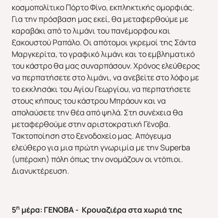
κοσμοπολίτικο Πόρτο Φίνο, εκπληκτικής ομορφιάς.
Για την πρόσβαση μας εκεί, θα μεταφερθούμε με
καραβάκι από το λιμάνι του πανέμορφου και
ξακουστού Ραπάλο. Οι απότομοι γκρεμοί της Σάντα
Μαργκερίτα, το γραφικό λιμάνι και το εμβληματικό
του κάστρο θα μας συναρπάσουν. Χρόνος ελεύθερος
να περπατήσετε στο λιμάνι, να ανεβείτε στο λόφο με
το εκκλησάκι του Αγίου Γεωργίου, να περπατήσετε
στους κήπους του κάστρου Μπράουν και να
απολαύσετε την θέα από ψηλά. Στη συνέχεια θα
μεταφερθούμε στην αριστοκρατική Γένοβα.
Τακτοποίηση στο ξενοδοχείο μας. Απόγευμα
ελεύθερο για μια πρώτη γνωριμία με την Superba
(υπέροχη) πόλη όπως την ονομάζουν οι ντόπιοι.
Διανυκτέρευση.
η
5
μέρα: ΓΕΝΟΒΑ - Κρουαζιέρα στα χωριά της