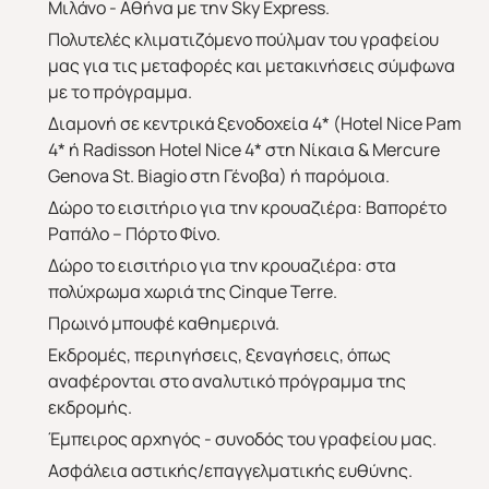
Μιλάνο - Αθήνα με την Sky Express.
Πολυτελές κλιματιζόμενο πούλμαν του γραφείου
μας για τις μεταφορές και μετακινήσεις σύμφωνα
με το πρόγραμμα.
Διαμονή σε κεντρικά ξενοδοχεία 4* (Hotel Nice Pam
4* ή Radisson Hotel Nice 4* στη Νίκαια & Mercure
Genova St. Biagio στη Γένοβα) ή παρόμοια.
Δώρο το εισιτήριο για την κρουαζιέρα: Βαπορέτο
Άνοιξη 2027
Καλοκαίρι 2026
Ραπάλο – Πόρτο Φίνο.
Δώρο το εισιτήριο για την κρουαζιέρα: στα
πολύχρωμα χωριά της Cinque Terre.
Πρωινό μπουφέ καθημερινά.
Εκδρομές, περιηγήσεις, ξεναγήσεις, όπως
αναφέρονται στο αναλυτικό πρόγραμμα της
εκδρομής.
Έμπειρος αρχηγός - συνοδός του γραφείου μας.
Ασφάλεια αστικής/επαγγελματικής ευθύνης.