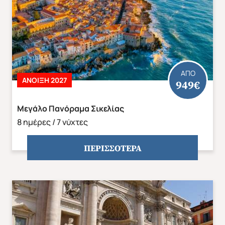
ΑΠΟ
ΆΝΟΙΞΗ 2027
949€
Μεγάλο Πανόραμα Σικελίας
8 ημέρες / 7 νύχτες
Φθινόπωρο 2026
Mika's Exclusive Groups
ΠΕΡΙΣΣΟΤΕΡΑ
Αποδέχομαι τους όρους χρήσης