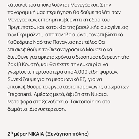
κάτοικοί του αποκαλούνται Μονεγάσκοι. Στην
πανοραμική μας περιήγηση θα δούμε παλάτι των
Μονεγάσκων, επίσημη κυβερνητική έδρα του
Πριγκιπάτου και κατοικία της βασιλικής οικογένειας
των Γκριμάλντι, από τον 13ο αιώνα, τον επιβλητικό
Καθεδρικό Ναό της Παναγίας και τέλος θα
επισκεφθούμε το Ωκεανογραφικό Μουσείο και
διεύθυνε για αρκετά χρόνια ο διάσημος εξερευνητής
Ζακ Ιβ Κουστό, και θα έχετε την ευκαιρία να
γνωρίσετε περισσότερα από 4.000 είδη ψαριών.
Συνεχίζουμε για το μεσαιωνικό Εζ, για να
επισκεφθούμε το εργοστάσιο παραγωγής αρωμάτων
Fragonard. Αμέσως μετά, άφιξη στη Νίκαια.
Μεταφορά στο ξενοδοχείο. Τακτοποίηση στα
δωμάτια. Διανυκτέρευση.
η
2
μέρα: ΝΙΚΑΙΑ (Ξενάγηση πόλης)