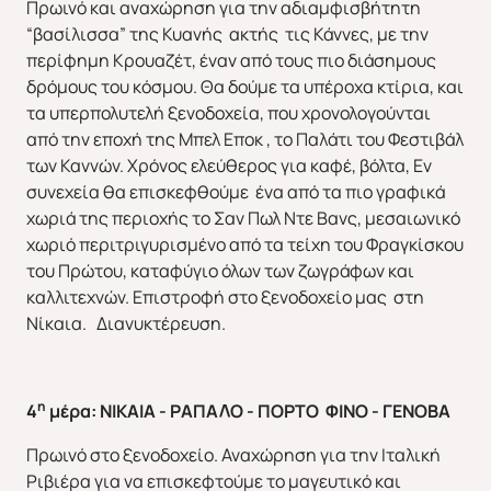
Πρωινό και αναχώρηση για την αδιαμφισβήτητη
“βασίλισσα” της Κυανής ακτής τις Κάννες, με την
περίφημη Κρουαζέτ, έναν από τους πιο διάσημους
δρόμους του κόσμου. Θα δούμε τα υπέροχα κτίρια, και
τα υπερπολυτελή ξενοδοχεία, που χρονολογούνται
από την εποχή της Μπελ Εποκ , το Παλάτι του Φεστιβάλ
των Καννών. Χρόνος ελεύθερος για καφέ, βόλτα, Εν
συνεχεία θα επισκεφθούμε ένα από τα πιο γραφικά
χωριά της περιοχής το Σαν Πωλ Ντε Βανς, μεσαιωνικό
χωριό περιτριγυρισμένο από τα τείχη του Φραγκίσκου
του Πρώτου, καταφύγιο όλων των ζωγράφων και
καλλιτεχνών. Επιστροφή στο ξενοδοχείο μας στη
Νίκαια. Διανυκτέρευση.
η
4
μέρα: ΝΙΚΑΙΑ - ΡΑΠΑΛΟ - ΠΟΡΤΟ ΦΙΝΟ - ΓΕΝΟΒΑ
Πρωινό στο ξενοδοχείο. Αναχώρηση για την Ιταλική
Ριβιέρα για να επισκεφτούμε το μαγευτικό και