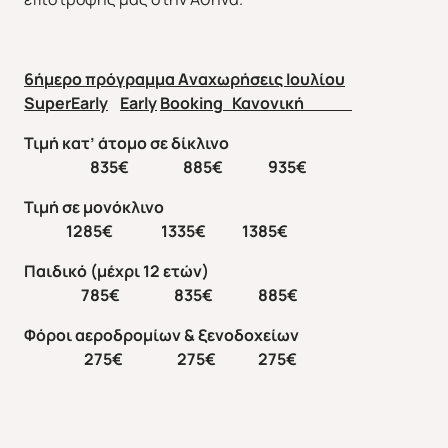
6ήμερο πρόγραμμα
A
ναχωρήσεις Ιουλίου
SuperEarly
Early
Booking
Κανονική
Τιμή κατ’ άτομο σε δίκλινο
835€ 885€ 935€
Τιμή σε μονόκλινο
1285€ 1335€ 1385€
Παιδικό (μέχρι 12 ετών)
785€ 835€ 885€
Φόροι αεροδρομίων & ξενοδοχείων
275€ 275€ 275€