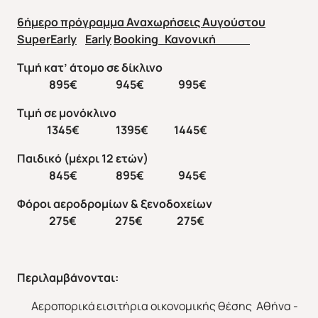
6ήμερο πρόγραμμα Αναχωρήσεις Αυγούστου
SuperEarly
Early
Booking
Κανονική
Τιμή κατ’ άτομο σε δίκλινο
895€ 945€ 995€
Τιμή σε μονόκλινο
1345€ 1395€ 1445€
Παιδικό (μέχρι 12 ετών)
845€ 895€ 945€
Φόροι αεροδρομίων & ξενοδοχείων
2
7
5€ 2
7
5€ 2
7
5€
Περιλαμβάνονται
:
Αεροπορικά εισιτήρια οικονομικής θέσης Αθήνα -