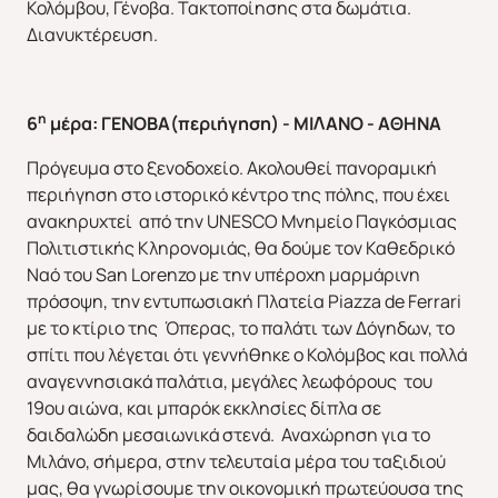
Κολόμβου, Γένοβα. Τακτοποίησης στα δωμάτια.
Διανυκτέρευση.
η
6
μέρα: ΓΕΝΟΒΑ(περιήγηση) - ΜΙΛΑΝΟ - ΑΘΗΝΑ
Πρόγευμα στο ξενοδοχείο. Ακολουθεί πανοραμική
περιήγηση στο ιστορικό κέντρο της πόλης, που έχει
ανακηρυχτεί από την UNESCO Μνημείο Παγκόσμιας
Πολιτιστικής Κληρονομιάς, θα δούμε τον Καθεδρικό
Ναό του San Lorenzo με την υπέροχη μαρμάρινη
πρόσοψη, την εντυπωσιακή Πλατεία Ρiazza de Ferrari
με το κτίριο της Όπερας, το παλάτι των Δόγηδων, το
σπίτι που λέγεται ότι γεννήθηκε ο Κολόμβος και πολλά
αναγεννησιακά παλάτια, μεγάλες λεωφόρους του
19ου αιώνα, και μπαρόκ εκκλησίες δίπλα σε
δαιδαλώδη μεσαιωνικά στενά. Αναχώρηση για το
Μιλάνο, σήμερα, στην τελευταία μέρα του ταξιδιού
μας, θα γνωρίσουμε την οικονομική πρωτεύουσα της