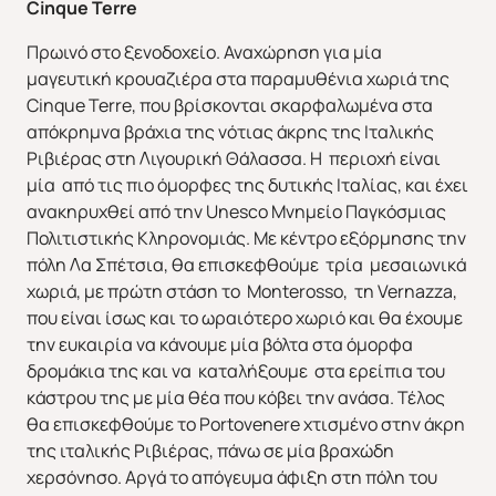
Cinque
Terre
Πρωινό στο ξενοδοχείο. Αναχώρηση για μία
μαγευτική κρουαζιέρα στα παραμυθένια χωριά της
Χριστούγεννα & Πρωτοχρονιά
Χειμώνας 2026/2027
Cinque Terre, που βρίσκονται σκαρφαλωμένα στα
απόκρημνα βράχια της νότιας άκρης της Ιταλικής
Ριβιέρας στη Λιγουρική Θάλασσα. Η περιοχή είναι
μία από τις πιο όμορφες της δυτικής Ιταλίας, και έχει
ανακηρυχθεί από την Unesco Μνημείο Παγκόσμιας
Πολιτιστικής Κληρονομιάς. Με κέντρο εξόρμησης την
πόλη Λα Σπέτσια, θα επισκεφθούμε τρία μεσαιωνικά
χωριά, με πρώτη στάση το Monterosso, τη Vernazza,
που είναι ίσως και το ωραιότερο χωριό και θα έχουμε
την ευκαιρία να κάνουμε μία βόλτα στα όμορφα
δρομάκια της και να καταλήξουμε στα ερείπια του
κάστρου της με μία θέα που κόβει την ανάσα. Τέλος
θα επισκεφθούμε το Portovenere χτισμένο στην άκρη
της ιταλικής Ριβιέρας, πάνω σε μία βραχώδη
χερσόνησο. Αργά το απόγευμα άφιξη στη πόλη του