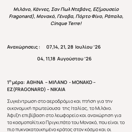
Μιλάνο, Κάννες, Σαν Πωλ Ντεβάνς, Εζ(μουσείο
Fragonard
), Μονακό, Γένοβα, Πόρτο Φίνο, Ράπαλο,
Cinque
Terre
!
Αναχώρησεις : 07,14, 21, 28 Ιουλίου ’26
04, 11,18 Αυγούστου ’26
η
1
μέρα: ΑΘΗΝΑ – ΜΙΛΑΝΟ - ΜΟΝΑΚΟ –
ΕΖ(
FRAGONARD
) – ΝΙΚΑΙΑ
Συγκέντρωση στο αεροδρόμιο και πτήση για την
οικονομική πρωτεύουσα της Ιταλίας, το Μιλάνο.
Άφιξη επιβίβαση στο λεωφορείο και αναχώρηση για
το κοσμοπολίτικο Πριγκιπάτο του Μονακό, που είναι το
πιο πυκνοκατοικημένο κράτος στον κόσμο και οι