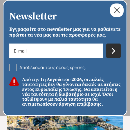
Newsletter
Εγγραφείτε στο newsletter μας για να μαθαίνετε
πρώτοι τα νέα μας και τις προσφορές μας.
›
›
›
ΑΡΧΙΚΗ
ΠΡΟΟΡΙΣΜΟΙ
ΕΥΡΏΠΗ
ΙΤΑΛΊΑ
Κοσμοπολίτικη Νίκαια -
Γαλλοιταλική Ριβιέρα
Αποδέχομαι τους όρους χρήσης.
Από την 1η Αυγούστου 2026, οι παλιές
ταυτότητες δεν θα γίνονται δεκτές σε πτήσεις
εντός Ευρωπαϊκής Ένωσης. Θα απαιτείται η
νέα ταυτότητα ή διαβατήριο σε ισχύ. Όσοι
ταξιδέψουν με παλιά ταυτότητα θα
αντιμετωπίσουν άρνηση επιβίβασης.