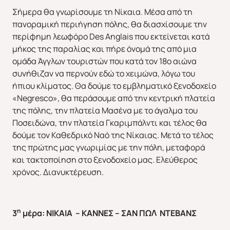
Σήμερα θα γνωρίσουμε τη Νίκαια. Μέσα από τη
πανοραμική περιήγηση πόλης, θα διασχίσουμε την
περίφημη λεωφόρο Des Anglais που εκτείνεται κατά
μήκος της παραλίας και πήρε όνομά της από μια
ομάδα Άγγλων τουριστών που κατά τον 18ο αιώνα
συνήθιζαν να περνούν εδώ το χειμώνα, λόγω του
ήπιου κλίματος. Θα δούμε το εμβληματικό ξενοδοχείο
«Negresco», θα περάσουμε από την κεντρική πλατεία
της πόλης, την πλατεία Μασένα με το άγαλμα του
Ποσειδώνα, την πλατεία Γκαριμπάλντι και τέλος θα
δούμε τον Καθεδρικό Ναό της Νίκαιας. Μετά το τέλος
της πρώτης μας γνωριμίας με την πόλη, μεταφορά
και τακτοποίηση στο ξενοδοχείο μας. Ελεύθερος
χρόνος. Διανυκτέρευση.
η
3
μέρα: ΝΙΚΑΙΑ – ΚΑΝΝΕΣ – ΣΑΝ ΠΩΛ ΝΤΕΒΑΝΣ