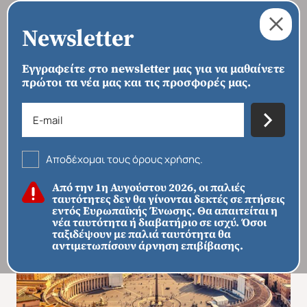
Newsletter
Εγγραφείτε στο newsletter μας για να μαθαίνετε
πρώτοι τα νέα μας και τις προσφορές μας.
›
›
›
ΑΡΧΙΚΗ
ΠΡΟΟΡΙΣΜΟΙ
ΕΥΡΏΠΗ
ΙΤΑΛΊΑ
Κλασικός Γύρος Ιταλίας
Αποδέχομαι τους όρους χρήσης.
Από την 1η Αυγούστου 2026, οι παλιές
ταυτότητες δεν θα γίνονται δεκτές σε πτήσεις
εντός Ευρωπαϊκής Ένωσης. Θα απαιτείται η
νέα ταυτότητα ή διαβατήριο σε ισχύ. Όσοι
ταξιδέψουν με παλιά ταυτότητα θα
αντιμετωπίσουν άρνηση επιβίβασης.