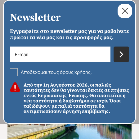
Newsletter
Εγγραφείτε στο newsletter μας για να μαθαίνετε
πρώτοι τα νέα μας και τις προσφορές μας.
›
›
›
ΑΡΧΙΚΗ
ΠΡΟΟΡΙΣΜΟΙ
ΕΥΡΏΠΗ
ΙΣΠΑΝΊΑ
Ισπανία Χώρα των Βάσκων
Αποδέχομαι τους όρους χρήσης.
Από την 1η Αυγούστου 2026, οι παλιές
ταυτότητες δεν θα γίνονται δεκτές σε πτήσεις
εντός Ευρωπαϊκής Ένωσης. Θα απαιτείται η
νέα ταυτότητα ή διαβατήριο σε ισχύ. Όσοι
ταξιδέψουν με παλιά ταυτότητα θα
αντιμετωπίσουν άρνηση επιβίβασης.