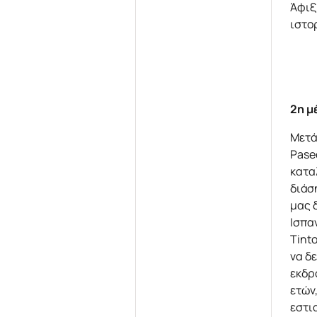
Άφιξ
ιστορ
2η μ
Μετά
Paseo
κατα
διάσ
μας 
Ισπα
Tint
να δ
εκδρ
ετών
εστι