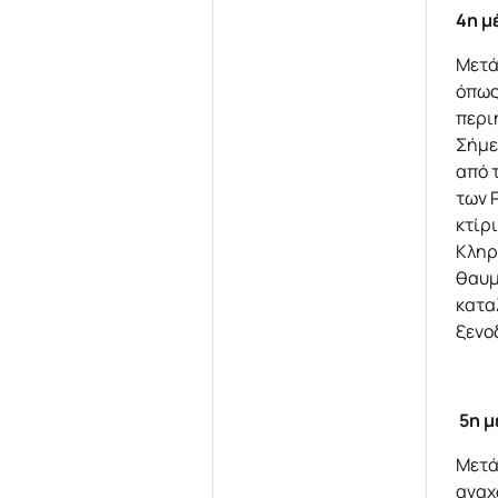
4η μ
Μετά
όπως
περι
Σήμε
από 
των 
κτίρ
Κληρ
θαυμ
κατα
ξενο
5η μ
Μετά
αναχ