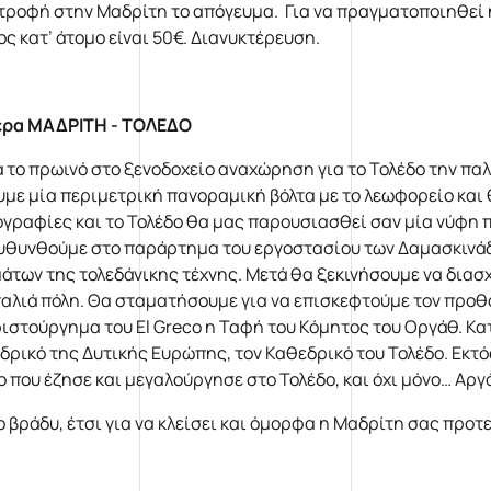
τροφή στην Μαδρίτη το απόγευμα. Για να πραγματοποιηθεί 
ος κατ’ άτομο είναι 50€. Διανυκτέρευση.
έρα ΜΑΔΡΙΤΗ - ΤΟΛΕΔΟ
 το πρωινό στο ξενοδοχείο αναχώρηση για το Τολέδο την πα
υμε μία περιμετρική πανοραμική βόλτα με το λεωφορείο και 
γραφίες και το Τολέδο θα μας παρουσιασθεί σαν μία νύφη πο
υθυνθούμε στο παράρτημα του εργοστασίου των Δαμασκινάδο
μάτων της τολεδάνικης τέχνης. Μετά θα ξεκινήσουμε να διασχ
παλιά πόλη. Θα σταματήσουμε για να επισκεφτούμε τον προθ
ριστούργημα του El Greco η Ταφή του Κόμητος του Οργάθ. Κα
δρικό της Δυτικής Ευρώπης, τον Καθεδρικό του Τολέδο. Εκτός
o που έζησε και μεγαλούργησε στο Τολέδο, και όχι μόνο… Αρ
το βράδυ, έτσι για να κλείσει και όμορφα η Μαδρίτη σας προ