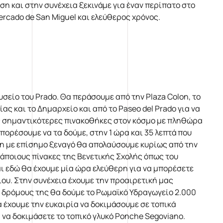
ση και στην συνέχεια ξεκινάμε για έναν περίπατο στο
 Mercado de San Miguel και ελεύθερος χρόνος.
σείο του Prado. Θα περάσουμε από την Plaza Colon, το
ίας και το Δημαρχείο και από το Paseo del Prado για να
τις σημαντικότερες πινακοθήκες στον κόσμο με πληθώρα
ορέσουμε να τα δούμε, στην 1 ώρα και 35 λεπτά που
ση με επίσημο ξεναγό θα απολαύσουμε κυρίως από την
 κάποιους πίνακες της Βενετικής Σχολής όπως του
αι εδώ θα έχουμε μία ώρα ελεύθερη για να μπορέσετε
είου. Στην συνέχεια έχουμε την προαιρετική μας
 δρόμους της θα δούμε το Ρωμαϊκό Υδραγωγείο 2.000
θα έχουμε την ευκαιρία να δοκιμάσουμε σε τοπικά
 να δοκιμάσετε το τοπικό γλυκό Ponche Segoviano.