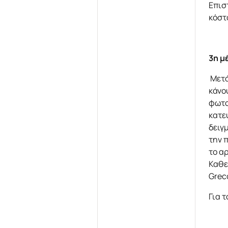
Επισ
κόστ
3η μ
Μετά
κάνο
φωτο
κατε
δειγ
την 
το α
Καθε
Grec
Για 