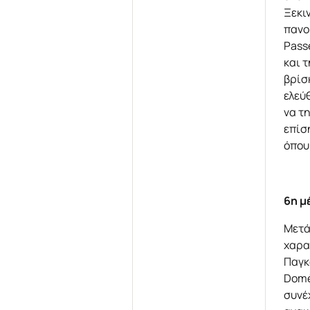
Ξεκι
πανο
Passe
και 
βρίσ
ελεύ
να τ
επίσ
όπου
6η 
Μετά
χαρα
Παγκ
Domè
συνέ