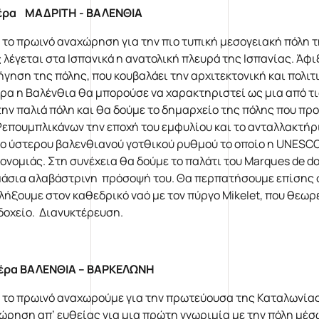
έρα ΜΑΔΡΙΤΗ - ΒΑΛΕΝΘΙΑ
 το πρωινό αναχώρηση για την πιο τυπική μεσογειακή πόλη τ
 λέγεται στα Ισπανικά η ανατολική πλευρά της Ισπανίας. Άφ
ήγηση της πόλης, που κουβαλάει την αρχιτεκτονική και πολι
ρα η Βαλένθια θα μπορούσε να χαρακτηριστεί ως μια από τι
την παλιά πόλη και θα δούμε το δημαρχείο της πόλης που πρ
Ρεπουμπλικάνων την εποχή του εμφυλίου και το ανταλλακτήριο
ιο ύστερου βαλενθιανού γοτθικού ρυθμού το οποίο η UNESC
ονομιάς. Στη συνέχεια θα δούμε το παλάτι του Marques de d
άσια αλαβάστρινη πρόσοψή του. Θα περπατήσουμε επίσης στ
λήξουμε στον καθεδρικό ναό με τον πύργο Mikelet, που θεωρ
δοχείο. Διανυκτέρευση.
έρα ΒΑΛΕΝΘΙΑ – ΒΑΡΚΕΛΩΝΗ
 το πρωινό αναχωρούμε για την πρωτεύουσα της Καταλωνίας,
ώρηση απ’ ευθείας για μια πρώτη γνωριμία με την πόλη μέσ