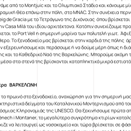
νάμε από το Montjuic και το Ολυμπιακό Στάδιο και κάνουμε 
ραμική θέα επάνω στην πόλη, στο MNAC. Στην συνέχεια περνάμ
ig de Gracia με το Τετράγωνο της Διχόνοιας όπου βρίσκεται κ
την Casa Milá του ιδίου αρχιτέκτονα. Κατόπιν συνεχίζουμε πρ
κεται το Port Vell η σημερινή μαρίνα των πολυτελή γιωτ. Άφ
θερο. Το ξενοδοχείο μας βρίσκεται στην καρδιά της πόλης 
ην εξερευνήσουμε και περάσουμε ή να δούμε μέρη όπως η διά
ης και το Καθεδρικό Ναό της Βαρκελώνης. Μπορούμε ακόμη το
 μέσα στα στενά της βρίσκονται καταπληκτικά μικρά εστιατό
μέρα ΒΑΡΚΕΛΩΝΗ
 το πρωινό στο ξενοδοχείο, αναχώρηση για την σημερινή μα
κτηριστικά δείγματα του Καταλανικού Μοντερνισμού από του
όσμιας Κληρονομιάς της UNESCO. Θα ξεκινήσουμε πρώτα από το
nech i Montaner, το μεγαλύτερο συγκρότημα κτιρίων καταλα
χιζε να λειτουργεί ως νοσοκομείο και τώρα βρίσκεται σε φάσ