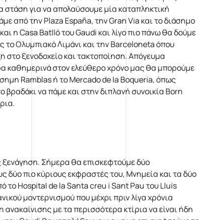
μία στάση για να απολαύσουμε μία καταπληκτική
ε από την Plaza España, την Gran Via και το διάσημο
αι η Casa Batlló του Gaudi και λίγο πιο πάνω θα δούμε
ος το Ολυμπιακό Λιμάνι και την Barceloneta όπου
ιξη στο ξενοδοχείο και τακτοποίηση. Απόγευμα
άρα καθημερινά στον ελεύθερο χρόνο μας θα μπορούμε
σημη Ramblas ή το Mercado de la Boqueria, όπως
 βραδάκι να πάμε και στην διπλανή συνοικία Born
ρια.
ς ξενάγηση. Σήμερα θα επισκεφτούμε δύο
ς δύο πιο κύριους εκφραστές του, Μνημεία και τα δύο
 Hospital de la Santa creu i Sant Pau του Lluís
νικού μοντερνισμού που μέχρι πριν λίγα χρόνια
η ανακαίνισης με τα περισσότερα κτίρια να είναι ήδη