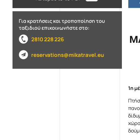
Για κρατήσεις και τροποποίηση του
ταξιδιού επικοινωνήστε στο:
Μ
2810 228 226
reservations@mikatravel.eu
1η μ
Πτήσ
πανο
δίδυ
χώρα
δούμε