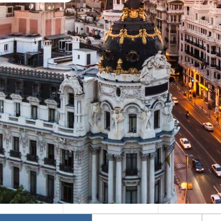
Mika's Exclusive
Φθινόπωρο 2026
Groups