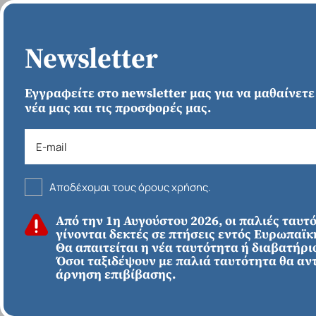
ΑΡΧΙΚΗ
Newsletter
Εγγραφείτε στο newsletter μας για να μαθαίνετε
νέα μας και τις προσφορές μας.
Γ
Αποδέχομαι τους όρους χρήσης.
ΚΑΛΟΚΑΙΡΙ 2026
Από την 1η Αυγούστου 2026, οι παλιές ταυτ
ΕΥΡΩΠΗ
Απευθείας απο
γίνονται δεκτές σε πτήσεις εντός Ευρωπαϊ
Ηράκλειο
Εκτός Ευρώπης
Θα απαιτείται η νέα ταυτότητα ή διαβατήριο
Γύρος Ισπανίας - 15
Όσοι ταξιδέψουν με παλιά ταυτότητα θα αν
άρνηση επιβίβασης.
Αυγούστου