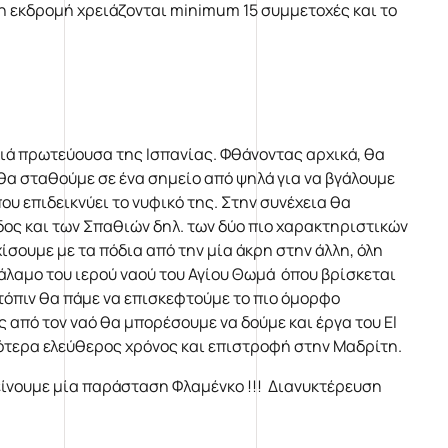
η εκδρομή χρειάζονται minimum 15 συμμετοχές και το
λιά πρωτεύουσα της Ισπανίας. Φθάνοντας αρχικά, θα
θα σταθούμε σε ένα σημείο από ψηλά για να βγάλουμε
υ επιδεικνύει το νυφικό της. Στην συνέχεια θα
ς και των Σπαθιών δηλ. των δύο πιο χαρακτηριστικών
ίσουμε με τα πόδια από την μία άκρη στην άλλη, όλη
άλαμο του ιερού ναού του Αγίου Θωμά όπου βρίσκεται
τόπιν θα πάμε να επισκεφτούμε το πιο όμορφο
 από τον ναό θα μπορέσουμε να δούμε και έργα του El
γότερα ελεύθερος χρόνος και επιστροφή στην Μαδρίτη.
τείνουμε μία παράσταση Φλαμένκο !!! Διανυκτέρευση