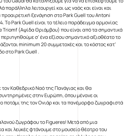
υ του Gaudi θα καταλήξουμε για να να επισκεφτούμε το
 παράλληλα λειτουργεί και ως ναός και είναι και
α προαιρετική ξενάγηση στο Park Guell του Antoni
 Το Park Guell είναι το τέλειο παράδειγμα αρμονίας
e Triomf (Αψίδα Θριάμβου) που είναι από τα σημαντικά
α περιηγηθούμε σ’ ένα εξίσου σημαντικό αξιοθέατο το
ειάζονται minimum 20 συμμετοχές και το κόστος κατ’
ο στο Park Guell .
ε τον Καθεδρικό Ναό της Πανάγιας και θα
 συντηρημένες στην Ευρώπη, όπου μένανε οι
ε το ποτάμι της τον Ονιάρ και τα πανέμορφα ζωγραφιστά
αλανού ζωγράφου το Figueres! Μετά από μια
α και λευκές φτάνουμε στο μουσείο θέατρο του