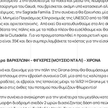
αινισμένα. Στην συνέχεια με τα πόδια και μέσω της λεωφόρο
τούργημα του Gaudi, που βρίσκεται ακόμη υπό κατασκευή αλλά
κέψιμος, την Sagrada Familia. Στην συνέχεια θα ξεκινήσει μί
í, Μνημείο Παγκόσμιας Κληρονομιάς της UNESCO από το 1984.
ς και αρχιτεκτονικής. Από εκεί Θα κατευθυνθούμε στο Arc d
θέατα της πόλης και με τα πόδια πλέον θα εισέλθουμε και θ
 de la Ciutadella . Για να πραγματοποιηθεί η προαιρετική χρ
 είναι 35€ και δεν συμπεριλαμβάνετε το κόστος για την είσοδ
έρα ΒΑΡΚΕΛΩΝΗ – ΦΙΓΚΕΡΕΣ(ΜΟΥΣΕΙΟ ΝΤΑΛΙ) - ΧΙΡΟΝΑ
νό και ξεκινάμε για την πόλη της Girona όπου θα θαυμάσουμ
ατήσουμε στην εβραϊκή συνοικία Coll, μία από τις καλύτερα
ραδίτες, οι εβραίοι της Ισπανίας μέχρι το 1492! Η Girona μ
άκια στις όχθες του ποταμού που θυμίζουν Φλωρεντία!
στην συνέχεια αναχώρηση για την γενέτειρα του μεγάλου κατ
μορφη διαδρομή σχεδόν 2 ωρών διασχίζοντας δάση από πεύκ