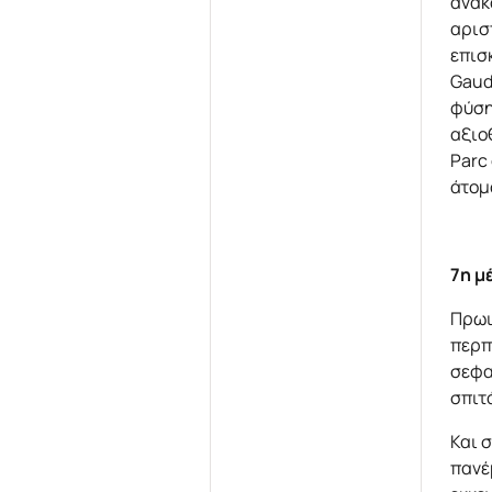
ανακ
αρισ
επισ
Gaud
φύση
αξιο
Parc
άτομο
7η μ
Πρωι
περπ
σεφα
σπιτ
Και 
πανέ