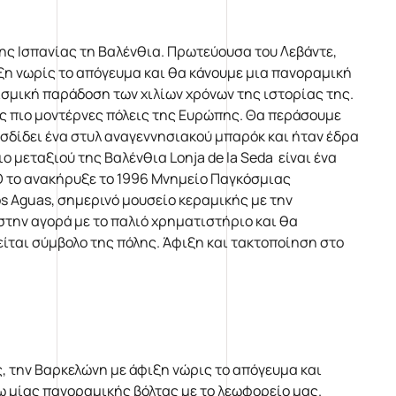
ης Ισπανίας τη Βαλένθια. Πρωτεύουσα του Λεβάντε,
ιξη νωρίς το απόγευμα και θα κάνουμε μια πανοραμική
τισμική παράδοση των χιλίων χρόνων της ιστορίας της.
ς πιο μοντέρνες πόλεις της Ευρώπης. Θα περάσουμε
οσδίδει ένα στυλ αναγεννησιακού μπαρόκ και ήταν έδρα
 μεταξιού της Βαλένθια Lonja de la Seda είναι ένα
O το ανακήρυξε το 1996 Μνημείο Παγκόσμιας
os Aguas, σημερινό μουσείο κεραμικής με την
ην αγορά με το παλιό χρηματιστήριο και θα
είται σύμβολο της πόλης. Άφιξη και τακτοποίηση στο
 την Βαρκελώνη με άφιξη νώρις το απόγευμα και
ω μίας πανοραμικής βόλτας με το λεωφορείο μας.