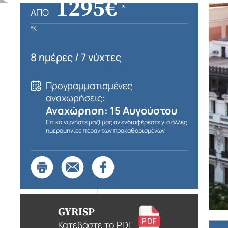
1295€
*
ΑΠΌ
*K
8 ημέρες / 7 νύχτες
Προγραμματισμένες
αναχωρήσεις:
Αναχώρηση: 15 Αυγούστου
Επικοινωνήστε μαζί μας αν ενδιαφέρεστε για άλλες
ημερομηνίες πέραν των προκαθορισμένων.
GYRISP
Κατεβάστε το PDF