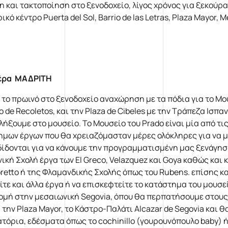
η και τακτοποίηση στο ξενοδοχείο, λίγος χρόνος για ξεκούρα
ικό κέντρο Puerta del Sol, Barrio de las Letras, Plaza Mayor,
έρα ΜΑΔΡΙΤΗ
 το πρωινό στο ξενοδοχείο αναχώρηση με τα πόδια για το Μου
 de Recoletos, και την Plaza de Cibeles με την Τράπεζα Ισπαν
λήξουμε στο μουσείο. Το Μουσείο του Prado είναι μία από 
ημων έργων που θα χρειαζόμασταν μέρες ολόκληρες για να μπ
δίδονται για να κάνουμε την προγραμματισμένη μας ξενάγη
νική Σχολή έργα των El Greco, Velazquez και Goya καθώς και
oretto ή της Φλαμανδικής Σχολής όπως του Rubens. επίσης κ
είτε και άλλα έργα ή να επισκεφτείτε το κατάστημα του μουσ
ομή στην μεσαιωνική Segovia, όπου θα περπατήσουμε στους
, την Plaza Mayor, το Κάστρο-Παλάτι Alcazar de Segovia και 
ατόρια, εδέσματα όπως το cochinillo (γουρουνόπουλο baby) ή