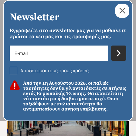
Newsletter
Εγγραφείτε στο newsletter μας για να μαθαίνετε
πρώτοι τα νέα μας και τις προσφορές μας.
›
›
›
ΑΡΧΙΚΗ
ΠΡΟΟΡΙΣΜΟΙ
ΕΥΡΏΠΗ
ΗΝΩΜΈΝΟ ΒΑΣΊΛΕΙΟ
Ουαλία & Κορνουάλη
Αποδέχομαι τους όρους χρήσης.
Από την 1η Αυγούστου 2026, οι παλιές
ταυτότητες δεν θα γίνονται δεκτές σε πτήσεις
εντός Ευρωπαϊκής Ένωσης. Θα απαιτείται η
νέα ταυτότητα ή διαβατήριο σε ισχύ. Όσοι
ταξιδέψουν με παλιά ταυτότητα θα
αντιμετωπίσουν άρνηση επιβίβασης.