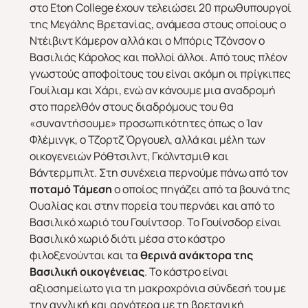
στο Eton College έχουν τελειώσει 20 πρωθυπουργοί
της Μεγάλης Βρετανίας, ανάμεσα στους οποίους ο
Ντέιβιντ Κάμερον αλλά και ο Μπόρις Τζόνσον ο
Βασιλιάς Κάρολος και πολλοί άλλοι. Από τους πλέον
γνωστούς αποφοίτους του είναι ακόμη οι πρίγκιπες
Γουίλιαμ και Χάρι, ενώ αν κάνουμε μια αναδρομή
στο παρελθόν στους διαδρόμους του θα
«συναντήσουμε» προσωπικότητες όπως ο Ίαν
Φλέμινγκ, ο Τζορτζ Όργουελ, αλλά και μέλη των
οικογενειών Ρόθτσιλντ, Γκόλντσμιθ και
Βάντερμπιλτ. Στη συνέχεια περνούμε πάνω από τον
ποταμό Τάμεση
ο οποίος πηγάζει από τα βουνά της
Ουαλίας και στην πορεία του περνάει και από το
Βασιλικό χωριό του Γουίντσορ. Το Γουίνσδορ είναι
Βασιλικό χωριό διότι μέσα στο κάστρο
φιλοξενούνται και τα
θερινά ανάκτορα της
Βασιλική οικογένειας
. Το κάστρο είναι
αξιοσημείωτο για τη μακροχρόνια σύνδεσή του με
την αγγλική και αργότερα με τη βρετανική