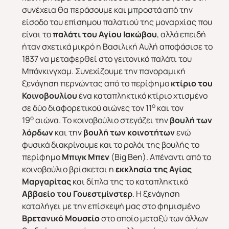
συνέχεια θα περάσουμε και μπροστά από την
είσοδο του επίσημου παλατιού της μοναρχίας που
είναι το
παλάτι του Αγίου Ιακώβου
, αλλά επειδή
ήταν σχετικά μικρό η Βασιλική Αυλή αποφάσισε το
1837 να μεταφερθεί στο γειτονικό παλάτι του
Μπάνκινγχαμ. Συνεχίζουμε την πανοραμική
ξενάγηση περνώντας από το περίφημο
κτίριο του
Κοινοβουλίου
ένα καταπληκτικό κτίριο χτισμένο
ο
σε δύο διαφορετικού αιώνες τον 11
και τον
ο
19
αιώνα. Το κοινοβούλιο στεγάζει την
βουλή των
λόρδων
και την
βουλή των κοινοτήτων
ενώ
φυσικά διακρίνουμε και το ρολόι της βουλής το
περίφημο
Μπιγκ Μπεν
(Big Ben). Απέναντι από το
κοινοβούλιο βρίσκεται η
εκκλησία της Αγίας
Μαργαρίτας
και δίπλα της το καταπληκτικό
Αββαείο του Γουεστμίνστερ
. Η ξενάγηση
καταλήγει με την επίσκεψή μας στο φημισμένο
Βρετανικό Μουσείο
στο οποίο μεταξύ των άλλων