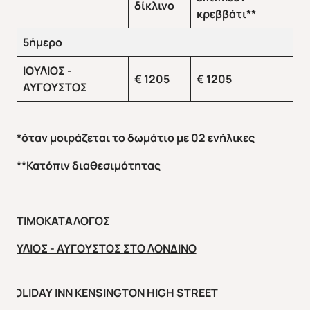
δίκλινο
κρεββάτι**
5ήμερο
ΙΟΥΛΙΟΣ -
€
1
205
€
1
2
0
5
ΑΥΓΟΥΣΤΟΣ
*
όταν μοιράζεται το δωμάτιο με 02 ενήλικες
**Κατόπιν διαθεσιμότητας
ΤΙΜΟΚΑΤΑΛΟΓΟΣ
ΙΟΥΛΙΟΣ - ΑΥΓΟΥΣΤΟΣ ΣΤΟ ΛΟΝΔΙΝΟ
HOLIDAY
INN
KENSINGTON
HIGH
STREET