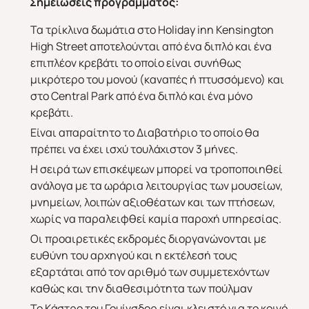
Σημειώσεις προγράμματος:
Τα τρίκλινα δωμάτια στο Holiday inn Kensington
High Street αποτελούνται από ένα διπλό και ένα
επιπλέον κρεβάτι το οποίο είναι συνήθως
μικρότερο του μονού (καναπές ή πτυσσόμενο) και
στο Central Park από ένα διπλό και ένα μόνο
κρεβάτι.
Είναι απαραίτητο το Διαβατήριο το οποίο θα
πρέπει να έχει ισχύ τουλάχιστον 3 μήνες.
Η σειρά των επισκέψεων μπορεί να τρoποποιηθεί
ανάλογα με τα ωράρια λειτουργίας των μουσείων,
μνημείων, λοιπών αξιοθέατων και των πτήσεων,
χωρίς να παραλειφθεί καμία παροχή υπηρεσίας.
Οι προαιρετικές εκδρομές διοργανώνονται με
ευθύνη του αρχηγού και η εκτέλεσή τους
εξαρτάται από τον αριθμό των συμμετεχόντων
καθώς και την διαθεσιμότητα των πούλμαν
Το Κάστρο του Γουίνσδορ είναι κλειστό για το κοινό