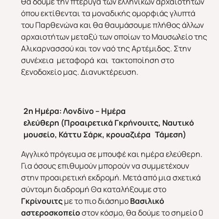
θα δούμε την πτέρυγα των ελληνικών αρχαιοτήτων
όπου εκτίθενται τα μοναδικής ομορφιάς γλυπτά
του Παρθενώνα και θα θαυμάσουμε πλήθος άλλων
αρχαιοτήτων μεταξύ των οποίων το Μαυσωλείο της
Αλικαρνασσού και τον ναό της Αρτέμιδος. Στην
συνέχεια μεταφορά και τακτοποίηση στο
ξενοδοχείο μας. Διανυκτέρευση.
2η Ημέρα:
Λονδίνο – Ημέρα
ελεύθερη
(Προαιρετικά Γκρήνουιτς, Ναυτικό
μουσείο, Κάττυ Σάρκ, κρουαζιέρα Τάμεση)
Αγγλικό πρόγευμα σε μπουφέ και ημέρα ελεύθερη.
Για όσους επιθυμούν μπορούν να συμμετέχουν
στην προαιρετική εκδρομή. Μετά από μια σχετικά
σύντομη διαδρομή Θα καταλήξουμε στο
Γκρίνουιτς
με το πιο διάσημο
Βασιλικό
αστεροσκοπείο
στον κόσμο, θα δούμε το σημείο 0