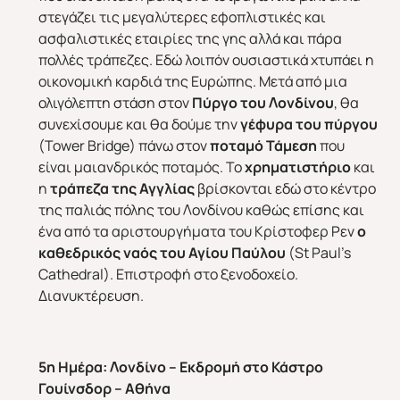
στεγάζει τις μεγαλύτερες εφοπλιστικές και
ασφαλιστικές εταιρίες της γης αλλά και πάρα
πολλές τράπεζες. Εδώ λοιπόν ουσιαστικά χτυπάει η
οικονομική καρδιά της Ευρώπης. Μετά από μια
ολιγόλεπτη στάση στον
Πύργο του Λονδίνου
, θα
συνεχίσουμε και θα δούμε την
γέφυρα του πύργου
(Tower Bridge) πάνω στον
ποταμό Τάμεση
που
είναι μαιανδρικός ποταμός. Το
χρηματιστήριο
και
η
τράπεζα της Αγγλίας
βρίσκονται εδώ στο κέντρο
της παλιάς πόλης του Λονδίνου καθώς επίσης και
ένα από τα αριστουργήματα του Κρίστοφερ Ρεν
ο
καθεδρικός ναός του Αγίου Παύλου
(St Paul’s
Cathedral). Επιστροφή στο ξενοδοχείο.
Διανυκτέρευση.
5η Ημέρα
:
Λονδίνο – Εκδρομή στο Κάστρο
Γουίνσδορ – Αθήνα