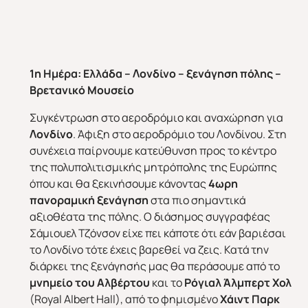
1η Ημέρα:
Ελλάδα – Λονδίνο – ξενάγηση πόλης –
Βρετανικό Μουσείο
Συγκέντρωση στο αεροδρόμιο και αναχώρηση για
Λονδίνο
. Άφιξη στο αεροδρόμιο του Λονδίνου. Στη
συνέχεια παίρνουμε κατεύθυνση προς το κέντρο
της πολυπολιτισμικής μητρόπολης της Ευρώπης
όπου και θα ξεκινήσουμε κάνοντας
4ωρη
πανοραμική ξενάγηση
στα πιο σημαντικά
αξιοθέατα της πόλης. Ο διάσημος συγγραφέας
Σάμιουελ Τζόνσον είχε πει κάποτε ότι εάν βαριέσαι
το Λονδίνο τότε έχεις βαρεθεί να ζεις. Κατά την
διάρκει της ξενάγησής μας θα περάσουμε από το
μνημείο του Αλβέρτου
και το
Ρόγιαλ Άλμπερτ Χολ
(Royal Albert Hall), από το φημισμένο
Χάιντ Παρκ