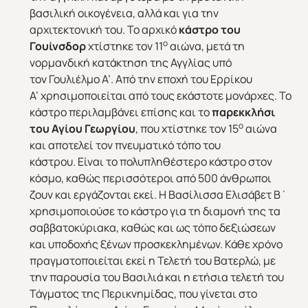
βασιλική οικογένεια, αλλά και για την
αρχιτεκτονική του. Το αρχικό
κάστρο του
ο
Γουίνσδορ
χτίστηκε τον 11
αιώνα, μετά τη
νορμανδική κατάκτηση της Αγγλίας υπό
τον Γουλιέλμο Α’. Από την εποχή του Ερρίκου
Α’ χρησιμοποιείται από τους εκάστοτε μονάρχες. Το
κάστρο περιλαμβάνει επίσης και το
παρεκκλήσι
ο
του Αγίου Γεωργίου
, που χτίστηκε τον 15
αιώνα
και αποτελεί τον πνευματικό τόπο του
κάστρου. Είναι το πολυπληθέστερο κάστρο στον
κόσμο, καθώς περισσότεροι από 500 άνθρωποι
ζουν και εργάζονται εκεί. Η Βασίλισσα Ελισάβετ Β΄
χρησιμοποιούσε το κάστρο για τη διαμονή της τα
σαββατοκύριακα, καθώς και ως τόπο δεξιώσεων
και υποδοχής ξένων προσκεκλημένων. Κάθε χρόνο
πραγματοποιείται εκεί η Τελετή του Βατερλώ, με
την παρουσία του Βασιλιά και η ετήσια τελετή του
Τάγματος της Περικνημίδας, που γίνεται στο