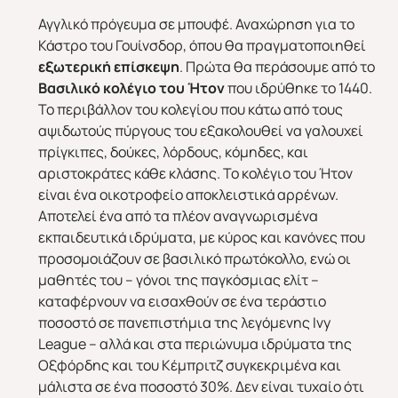
Αγγλικό πρόγευμα σε μπουφέ. Αναχώρηση για το
Κάστρο του Γουίνσδορ, όπου θα πραγματοποιηθεί
Χριστούγεννα & Πρωτοχρονιά
Χειμώνας 2026/2027
εξωτερική επίσκεψη
. Πρώτα θα περάσουμε από το
Βασιλικό κολέγιο του Ήτον
που ιδρύθηκε το 1440.
Το περιβάλλον του κολεγίου που κάτω από τους
αψιδωτούς πύργους του εξακολουθεί να γαλουχεί
πρίγκιπες, δούκες, λόρδους, κόμηδες, και
αριστοκράτες κάθε κλάσης. Το κολέγιο του Ήτον
είναι ένα οικοτροφείο αποκλειστικά αρρένων.
Αποτελεί ένα από τα πλέον αναγνωρισμένα
εκπαιδευτικά ιδρύματα, με κύρος και κανόνες που
προσομοιάζουν σε βασιλικό πρωτόκολλο, ενώ οι
μαθητές του – γόνοι της παγκόσμιας ελίτ –
καταφέρνουν να εισαχθούν σε ένα τεράστιο
ποσοστό σε πανεπιστήμια της λεγόμενης Ivy
League – αλλά και στα περιώνυμα ιδρύματα της
Οξφόρδης και του Κέμπριτζ συγκεκριμένα και
μάλιστα σε ένα ποσοστό 30%. Δεν είναι τυχαίο ότι