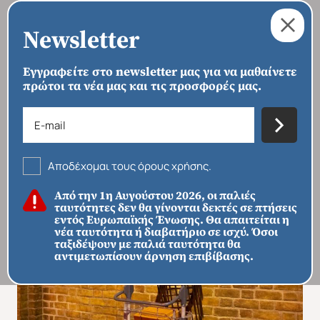
Newsletter
Εγγραφείτε στο newsletter μας για να μαθαίνετε
πρώτοι τα νέα μας και τις προσφορές μας.
›
›
›
ΑΡΧΙΚΗ
ΠΡΟΟΡΙΣΜΟΙ
ΕΥΡΏΠΗ
ΗΝΩΜΈΝΟ ΒΑΣΊΛΕΙΟ
Λονδίνο με τον Harry Potter
Αποδέχομαι τους όρους χρήσης.
Από την 1η Αυγούστου 2026, οι παλιές
ταυτότητες δεν θα γίνονται δεκτές σε πτήσεις
εντός Ευρωπαϊκής Ένωσης. Θα απαιτείται η
νέα ταυτότητα ή διαβατήριο σε ισχύ. Όσοι
ταξιδέψουν με παλιά ταυτότητα θα
αντιμετωπίσουν άρνηση επιβίβασης.