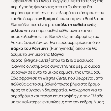
Παρεκκλήσι του Αγίου Γεωργίου. Μετά το τέλος της
περιήγησής φεύγοντας από το Γουίντσορ θα
περάσουμε από την πίσω πλευρά του κάστρου όπου
και θα δούμε
τον δρόμο
όπου έπαιρνε η Βασίλισσα
Ελισσάβετ που είναι μια
απόλυτη ευθεία ενός
μιλίου
για να παρευρεθεί κάθε Ιούνιο και να
παρακολουθήσει τις Βασιλικές Ιπποδρομίες του
Άσκοτ. Συνεχίζοντας θα περάσουμε μέσα από το
πάρκο του Ράνιμιντ
(Runnymede) όπου και θα
δούμε το μνημείο της
Μάγνα
Κάρτα
(
Magna
Carta
)
όπου το 1215 ο Βασιλιάς
Ιωάννης ο Ακτήμονας συναντήθηκε με μια ομάδα
βαρόνων σε αυτό το μικρό κομμάτι της υπαίθρου.
Εδώ σφράγισε τη
Magna
Carta
, που θεωρείται από
πολλούς ως το συμβολικό πρώτο βήμα στο δρόμο
ΕΥΡΩΠΗ
ΑΜΕΡΙΚΗ
προς τη σύγχρονη δημοκρατία. Αναχώρηση για το
αεροδρόμιο και πτήση επιστροφής για την Ελλάδα
με τις καλύτερες εντυπώσεις από την εκδρομή μας.