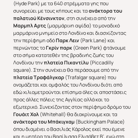
(Hyde Park) με τα 640 στρέμματα γης που
συνορεύει με τους κήπους και τα
ανάκτορα του
πα
λ
ατιού Κένσινκτον
, στη συνέχεια από την
Μαρμπλ Αρτς
(μαρμάρινη αψίδα) το μοναδικό
μαρμάρινο μνημείο στο Λονδίνο και διασχίζοντας
την περίφημη οδό
Παρκ Λειν
(Park Lane) και
Απευθείας απο Ηράκλειο
Εκτός Ευρώπης
περνώντας το
Γκρίν παρκ
(Green Park) φτάνουμε
στο σήμα κατατεθέν της βραδινής ζωής του
Λονδίνου την
πλατεία Πικαντίλυ
(Piccadilly
square). Στην συνέχεια θα περάσουμε από την
πλατεία Τραφάλγκαρ
(Trafalgar square) που
ονομάζεται και ομφαλός του Λονδίνου διότι από
εδώ χιλιομετρούνται επίσημα όλες οι αποστάσεις
προς άλλες πόλεις της Αγγλίας αλλά και το
εξωτερικό. Συνεχίζοντας στον περίφημο δρόμο του
Γουάιτ Χολ
(Whitehall) θα διακρίνουμε και τα
ανάκτορα του Μπάκιγχαμ
(Buckingham Palace)
όπου διαμένει ο Βασιλιάς Κάρολος εκεί που έμενε
και η μητέρα του Βασίλισσα Ελισάβετ Β’, ενώ στη