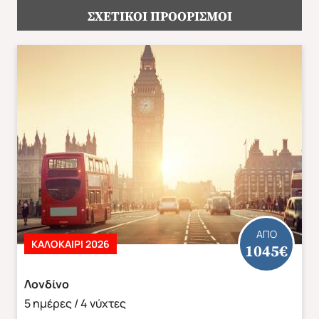
κάστρο του Γούινσδορ κατά την αναχώρηση.
ΣΧΕΤΙΚΟΙ ΠΡΟΟΡΙΣΜΟΙ
Μεταφορές, μετακινήσεις όπως αναφέρονται στο
πρόγραμμα.
Εκδρομές περιηγήσεις, ξεναγήσεις όπως
αναφέρονται στο πρόγραμμα.
Έμπειρος συνοδός/αρχηγός του γραφείου μας.
Ασφάλεια αστικής ευθύνης.
Φ.Π.Α.
ΑΠΟ
ΚΑΛΟΚΑΊΡΙ 2026
1045€
Φθινόπωρο 2026
Mika's Exclusive Groups
Αποδέχομαι τους όρους χρήσης
Λονδίνο
5 ημέρες / 4 νύχτες