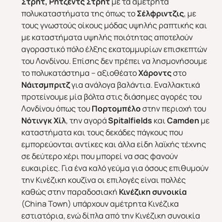
Στρητ, Ρήτζεντς Στρητ
με τα αμέτρητα
πολυκαταστήματα της όπως το
Σέλφριντζις
, με
τους γνωστούς οίκους μόδας υψηλής ραπτικής και
με καταστήματα υψηλής ποιότητας αποτελούν
αγοραστικό πόλο έλξης εκατομμυρίων επισκεπτών
του Λονδίνου. Επίσης δεν πρέπει να λησμονήσουμε
το πολυκατάστημα – αξιοθέατο
Χάροντς
στο
Νάιτσμπριτζ
για ανάλογα βαλάντια. Εναλλακτικά
προτείνουμε μία βόλτα στις διάσημες αγορές του
Λονδίνου όπως του
Πορτομπέλο
στην περιοχή του
Νότινγκ Χίλ
, την αγορά
Spitalfields
και
Camden
με
καταστήματα και τους δεκάδες πάγκους που
εμπορεύονται αντίκες και άλλα είδη λαϊκής τέχνης
σε δεύτερο χέρι που μπορεί να σας φανούν
ευκαιρίες. Για ένα καλό γεύμα για όσους επιθυμούν
την Κινέζικη κουζίνα οι επιλογές είναι πολλές
καθώς στην παραδοσιακή
Κινέζικη συνοικία
(China Town) υπάρχουν αμέτρητα Κινέζικα
εστιατόρια, ενώ δίπλα από την Κινέζικη συνοικία