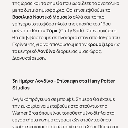
της ώρας και το σημείο που χωρίζετε το ανατολικό
με το δυτικό ημισφαίριο. Θα επισκεφθούμε το
Βασιλικό Ναυτικό Μουσείο
αλλά και το πιο
γρήγορο ιστιοφόρο πλοίο της εποχής του 19ου
αιώνα το
Κάττυ Σάρκ
(Cutty Sark). Στην συνέχεια
θα επιβιβαστούμε σε πλοιάριο στην αποβάθρα του
Γκρίνουιτς για να απολαύσουμε την
κρουαζιέρα
ως
το κεντρικό
Λονδίνο
διάρκειας μίας ώρας.
Διανυκτέρευση.
3η Ημέρα:
Λονδίνο –Επίσκεψη στα
Harry
Potter
Studios
Αγγλικό πρόγευμα σε μπουφέ. Σήμερα θα έχουμε
την ευκαιρία να μεταβούμε στα στούντιο της
Warner Bros όπου είναι τοποθετημένο δίπλα στα
εργαστήρια κινηματογραφικών στούντιο όπου
γυρίστηκαν και οι οκτώ ταινίες του Χάρι Πότερ και