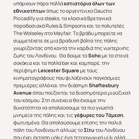
υπάρχουν πάρα πολλά
εστιατόρια όλων των
εθνικοτήτων
όπως το αργεντίνικο Gaucho
Piccadilly για steaks, τα κλασικά Βρετανικά
παραδοσιακά Rules & Simpsons και το πολυτελές
The Wolseley στο Mayfair. Το βράδυ μπορείτε να
συμμετέχετε σε μια βραδυνή βόλτα της πόλης
γνωρίζοντας από κοντά την καρδιά της νυχτερινής
ζωής του Λονδίνου. Θα δούμε το
Soho
με τα στενά
σοκάκια και τα πολλά bar και καμπαρέ, την
περίφημη
Leicester
Square
με τους
κινηματογράφους που φιλοξενούν παγκόσμιες
πρεμιέρες αλλά και την διάσημη
Shaftesbury
Avenue
όπου παίζονται τα διασημότερα μιούζικαλ
του κόσμου. Στη συνέχεια θα έχουμε την
δυνατότητα να απολαύσουμε τα πιο γνωστά
μνημεία της πόλης και τις
γέφυρες του
Τάμεση
,
φωτισμένα. Θα απολαύσουμε επίσης την παλιά
πόλη του Λονδίνου ή αλλιώς το
Σίτυ
του Λονδίνου
που έχει έκταση μόλις ένα τετραγωνικό μίλι αλλά