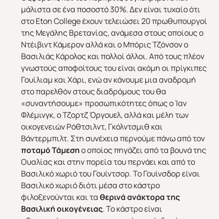
μάλιστα σε ένα ποσοστό 30%. Δεν είναι τυχαίο ότι
στο Eton College έχουν τελειώσει 20 πρωθυπουργοί
της Μεγάλης Βρετανίας, ανάμεσα στους οποίους ο
Ντέιβιντ Κάμερον αλλά και ο Μπόρις Τζόνσον ο
Βασιλιάς Κάρολος και πολλοί άλλοι. Από τους πλέον
γνωστούς αποφοίτους του είναι ακόμη οι πρίγκιπες
Γουίλιαμ και Χάρι, ενώ αν κάνουμε μια αναδρομή
στο παρελθόν στους διαδρόμους του θα
«συναντήσουμε» προσωπικότητες όπως ο Ίαν
Φλέμινγκ, ο Τζορτζ Όργουελ, αλλά και μέλη των
οικογενειών Ρόθτσιλντ, Γκόλντσμιθ και
Βάντερμπιλτ. Στη συνέχεια περνούμε πάνω από τον
ποταμό Τάμεση
ο οποίος πηγάζει από τα βουνά της
Ουαλίας και στην πορεία του περνάει και από το
Βασιλικό χωριό του Γουίντσορ. Το Γουίνσδορ είναι
Βασιλικό χωριό διότι μέσα στο κάστρο
φιλοξενούνται και τα
θερινά ανάκτορα της
Βασιλική οικογένειας
. Το κάστρο είναι