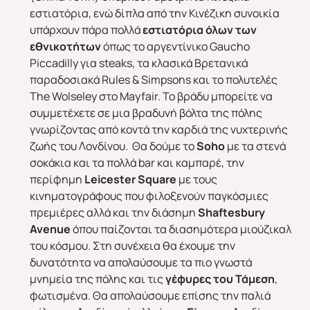
εστιατόρια, ενώ δίπλα από την Κινέζικη συνοικία
υπάρχουν πάρα πολλά
εστιατόρια όλων των
εθνικοτήτων
όπως το αργεντίνικο Gaucho
Piccadilly για steaks, τα κλασικά Βρετανικά
παραδοσιακά Rules & Simpsons και το πολυτελές
The Wolseley στο Mayfair. Το βράδυ μπορείτε να
συμμετέχετε σε μια βραδυνή βόλτα της πόλης
γνωρίζοντας από κοντά την καρδιά της νυχτερινής
ζωής του Λονδίνου. Θα δούμε το
Soho
με τα στενά
σοκάκια και τα πολλά bar και καμπαρέ, την
περίφημη
Leicester
Square
με τους
κινηματογράφους που φιλοξενούν παγκόσμιες
πρεμιέρες αλλά και την διάσημη
Shaftesbury
Avenue
όπου παίζονται τα διασημότερα μιούζικαλ
του κόσμου. Στη συνέχεια θα έχουμε την
δυνατότητα να απολαύσουμε τα πιο γνωστά
μνημεία της πόλης και τις
γέφυρες του
Τάμεση
,
φωτισμένα. Θα απολαύσουμε επίσης την παλιά