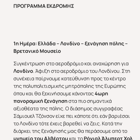
ΠΡΟΓΡΑΜΜΑ ΕΚΔΡΟΜΗΣ
1η Ημέρα:
Ελλάδα – Λονδίνο – ξενάγηση πόλης –
Βρετανικό Μουσείο
Συγκέντρωση στο αεροδρόμιο και αναχώρηση για
Λονδίνο
. Άφιξη στο αεροδρόμιο του Λονδίνου. Στη
συνέχεια παίρνουμε κατεύθυνση προς το κέντρο
της πολυπολιτισμικής μητρόπολης της Ευρώπης
όπου και θα ξεκινήσουμε κάνοντας
4ωρη
πανοραμική ξενάγηση
στα πιο σημαντικά
αξιοθέατα της πόλης. Ο διάσημος συγγραφέας
Σάμιουελ Τζόνσον είχε πει κάποτε ότι εάν βαριέσαι
το Λονδίνο τότε έχεις βαρεθεί να ζεις. Κατά την
διάρκει της ξενάγησής μας θα περάσουμε από το
μνημείο του Αλβέρτου
και το
Ρόγιαλ Άλμπερτ Χολ