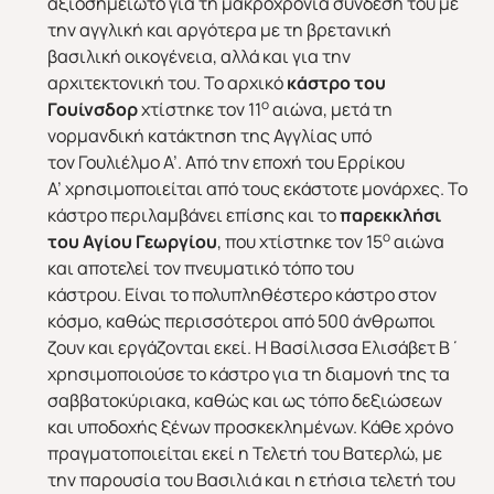
αξιοσημείωτο για τη μακροχρόνια σύνδεσή του με
την αγγλική και αργότερα με τη βρετανική
βασιλική οικογένεια, αλλά και για την
αρχιτεκτονική του. Το αρχικό
κάστρο του
ο
Γουίνσδορ
χτίστηκε τον 11
αιώνα, μετά τη
νορμανδική κατάκτηση της Αγγλίας υπό
τον Γουλιέλμο Α’. Από την εποχή του Ερρίκου
Α’ χρησιμοποιείται από τους εκάστοτε μονάρχες. Το
κάστρο περιλαμβάνει επίσης και το
παρεκκλήσι
ο
του Αγίου Γεωργίου
, που χτίστηκε τον 15
αιώνα
και αποτελεί τον πνευματικό τόπο του
κάστρου. Είναι το πολυπληθέστερο κάστρο στον
κόσμο, καθώς περισσότεροι από 500 άνθρωποι
ζουν και εργάζονται εκεί. Η Βασίλισσα Ελισάβετ Β΄
χρησιμοποιούσε το κάστρο για τη διαμονή της τα
σαββατοκύριακα, καθώς και ως τόπο δεξιώσεων
και υποδοχής ξένων προσκεκλημένων. Κάθε χρόνο
πραγματοποιείται εκεί η Τελετή του Βατερλώ, με
την παρουσία του Βασιλιά και η ετήσια τελετή του