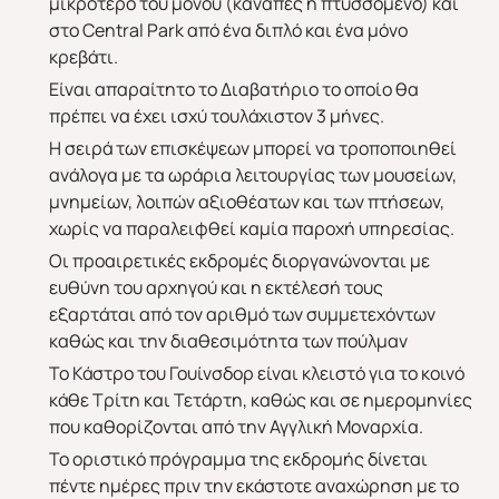
μικρότερο του μονού (καναπές ή πτυσσόμενο) και
στο Central Park από ένα διπλό και ένα μόνο
κρεβάτι.
Είναι απαραίτητο το Διαβατήριο το οποίο θα
πρέπει να έχει ισχύ τουλάχιστον 3 μήνες.
Η σειρά των επισκέψεων μπορεί να τρoποποιηθεί
ανάλογα με τα ωράρια λειτουργίας των μουσείων,
μνημείων, λοιπών αξιοθέατων και των πτήσεων,
χωρίς να παραλειφθεί καμία παροχή υπηρεσίας.
Οι προαιρετικές εκδρομές διοργανώνονται με
ευθύνη του αρχηγού και η εκτέλεσή τους
εξαρτάται από τον αριθμό των συμμετεχόντων
καθώς και την διαθεσιμότητα των πούλμαν
Το Κάστρο του Γουίνσδορ είναι κλειστό για το κοινό
κάθε Τρίτη και Τετάρτη, καθώς και σε ημερομηνίες
που καθορίζονται από την Αγγλική Μοναρχία.
Το οριστικό πρόγραμμα της εκδρομής δίνεται
πέντε ημέρες πριν την εκάστοτε αναχώρηση με το