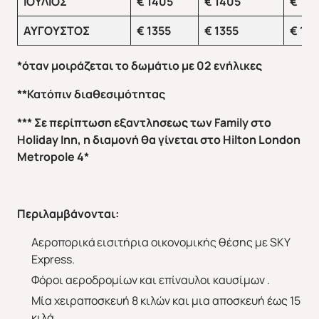
ΙΟΥΛΙΟΣ
€
1405
€
1405
€
116
ΑΥΓΟΥΣΤΟΣ
€
1355
€
1355
€
116
*
όταν μοιράζεται το δωμάτιο με 02 ενήλικες
**Κατόπιν διαθεσιμότητας
*** Σε περίπτωση εξαντλησεως των
Family
στο
Holiday
Inn
, η διαμονή θα γίνεται στο
Hilton
London
Metropole
4*
Περιλαμβάνονται:
Αεροπορικά εισιτήρια οικονομικής θέσης με SKY
Express.
Άνοιξη 2027
Καλοκαίρι 2026
Φόροι αεροδρομίων και επίναυλοι καυσίμων .
Μία χειραποσκευή 8 κιλών και μια αποσκευή έως 15
κιλά.