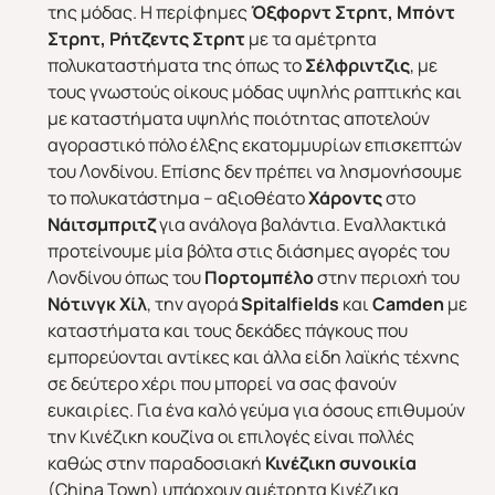
της μόδας. Η περίφημες
Όξφορντ Στρητ, Μπόντ
Στρητ, Ρήτζεντς Στρητ
με τα αμέτρητα
πολυκαταστήματα της όπως το
Σέλφριντζις
, με
τους γνωστούς οίκους μόδας υψηλής ραπτικής και
με καταστήματα υψηλής ποιότητας αποτελούν
αγοραστικό πόλο έλξης εκατομμυρίων επισκεπτών
του Λονδίνου. Επίσης δεν πρέπει να λησμονήσουμε
το πολυκατάστημα – αξιοθέατο
Χάροντς
στο
Νάιτσμπριτζ
για ανάλογα βαλάντια. Εναλλακτικά
προτείνουμε μία βόλτα στις διάσημες αγορές του
Λονδίνου όπως του
Πορτομπέλο
στην περιοχή του
Νότινγκ Χίλ
, την αγορά
Spitalfields
και
Camden
με
καταστήματα και τους δεκάδες πάγκους που
εμπορεύονται αντίκες και άλλα είδη λαϊκής τέχνης
σε δεύτερο χέρι που μπορεί να σας φανούν
ευκαιρίες. Για ένα καλό γεύμα για όσους επιθυμούν
την Κινέζικη κουζίνα οι επιλογές είναι πολλές
καθώς στην παραδοσιακή
Κινέζικη συνοικία
(China Town) υπάρχουν αμέτρητα Κινέζικα