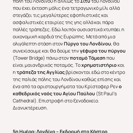
πόλη του Λονδίνου ή αλλιώς το
Σίτυ
του Λονδίνου
που έχει έκταση μόλις ένα τετραγωνικό μίλι αλλά
στεγάζει τις μεγαλύτερες εφοπλιστικές και
ασφαλιστικές εταιρίες της γης αλλά και πάρα
πολλές τράπεζες. Εδώ λοιπόν ουσιαστικά χτυπάει η
οικονομική καρδιά της Ευρώπης. Μετά από μια
ολιγόλεπτη στάση στον
Πύργο του Λονδίνου
, θα
συνεχίσουμε και θα δούμε την
γέφυρα του πύργου
(Tower Bridge) πάνω στον
ποταμό Τάμεση
που
είναι μαιανδρικός ποταμός. Το
χρηματιστήριο
και
η
τράπεζα της Αγγλίας
βρίσκονται εδώ στο κέντρο
της παλιάς πόλης του Λονδίνου καθώς επίσης και
ένα από τα αριστουργήματα του Κρίστοφερ Ρεν
ο
καθεδρικός ναός του Αγίου Παύλου
(St Paul’s
Cathedral). Επιστροφή στο ξενοδοχείο.
Διανυκτέρευση.
5η Ημέρα
:
Λονδίνο – Εκδρομή στο Κάστρο