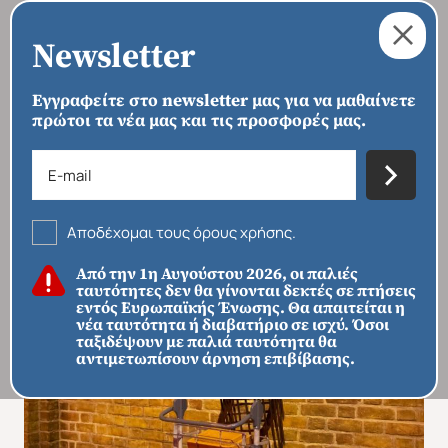
Newsletter
Εγγραφείτε στο newsletter μας για να μαθαίνετε
πρώτοι τα νέα μας και τις προσφορές μας.
›
›
›
ΑΡΧΙΚΗ
ΠΡΟΟΡΙΣΜΟΙ
ΕΥΡΏΠΗ
ΗΝΩΜΈΝΟ ΒΑΣΊΛΕΙΟ
Λονδίνο με Harry Potter
Αποδέχομαι τους όρους χρήσης.
Από την 1η Αυγούστου 2026, οι παλιές
ταυτότητες δεν θα γίνονται δεκτές σε πτήσεις
εντός Ευρωπαϊκής Ένωσης. Θα απαιτείται η
νέα ταυτότητα ή διαβατήριο σε ισχύ. Όσοι
ταξιδέψουν με παλιά ταυτότητα θα
αντιμετωπίσουν άρνηση επιβίβασης.