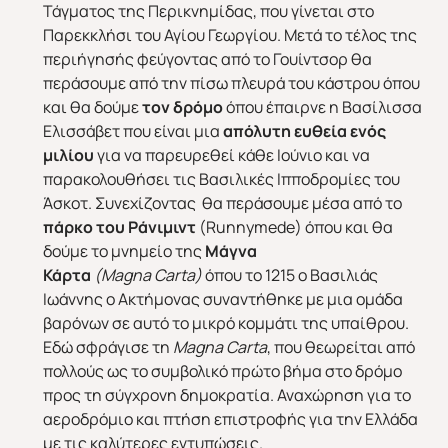
Τάγματος της Περικνημίδας, που γίνεται στο
Παρεκκλήσι του Αγίου Γεωργίου. Μετά το τέλος της
περιήγησής φεύγοντας από το Γουίντσορ θα
περάσουμε από την πίσω πλευρά του κάστρου όπου
και θα δούμε
τον δρόμο
όπου έπαιρνε η Βασίλισσα
Ελισσάβετ που είναι μια
απόλυτη ευθεία ενός
μιλίου
για να παρευρεθεί κάθε Ιούνιο και να
παρακολουθήσει τις Βασιλικές Ιπποδρομίες του
Άσκοτ. Συνεχίζοντας θα περάσουμε μέσα από το
πάρκο του Ράνιμιντ
(Runnymede) όπου και θα
δούμε το μνημείο της
Μάγνα
Κάρτα
(
Magna
Carta
)
όπου το 1215 ο Βασιλιάς
ΕΥΡΩΠΗ
ΑΜΕΡΙΚΗ
Ιωάννης ο Ακτήμονας συναντήθηκε με μια ομάδα
βαρόνων σε αυτό το μικρό κομμάτι της υπαίθρου.
Εδώ σφράγισε τη
Magna
Carta
, που θεωρείται από
πολλούς ως το συμβολικό πρώτο βήμα στο δρόμο
προς τη σύγχρονη δημοκρατία. Αναχώρηση για το
αεροδρόμιο και πτήση επιστροφής για την Ελλάδα
με τις καλύτερες εντυπώσεις.