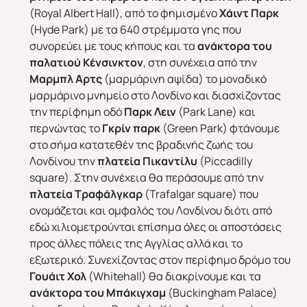
(Royal Albert Hall), από το φημισμένο
Χάιντ Παρκ
(Hyde Park) με τα 640 στρέμματα γης που
συνορεύει με τους κήπους και τα
ανάκτορα του
πα
λ
ατιού Κένσινκτον
, στη συνέχεια από την
Μαρμπλ Αρτς
(μαρμάρινη αψίδα) το μοναδικό
Απευθείας απο Ηράκλειο
Εκτός Ευρώπης
μαρμάρινο μνημείο στο Λονδίνο και διασχίζοντας
την περίφημη οδό
Παρκ Λειν
(Park Lane) και
περνώντας το
Γκρίν παρκ
(Green Park) φτάνουμε
στο σήμα κατατεθέν της βραδινής ζωής του
Λονδίνου την
πλατεία Πικαντίλυ
(Piccadilly
square). Στην συνέχεια θα περάσουμε από την
πλατεία Τραφάλγκαρ
(Trafalgar square) που
ονομάζεται και ομφαλός του Λονδίνου διότι από
εδώ χιλιομετρούνται επίσημα όλες οι αποστάσεις
προς άλλες πόλεις της Αγγλίας αλλά και το
εξωτερικό. Συνεχίζοντας στον περίφημο δρόμο του
Γουάιτ Χολ
(Whitehall) θα διακρίνουμε και τα
ανάκτορα του Μπάκιγχαμ
(Buckingham Palace)