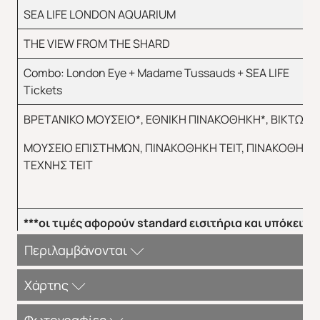
SEA LIFE LONDON AQUARIUM
THE VIEW FROM THE SHARD
Combo: London Eye + Madame Tussauds + SEA LIFE
Tickets
ΒΡΕΤΑΝΙΚΟ ΜΟΥΣΕΙΟ*, ΕΘΝΙΚΗ ΠΙΝΑΚΟΘΗΚΗ*, ΒΙΚΤΩΡΙΑ
ΜΟΥΣΕΙΟ ΕΠΙΣΤΗΜΩΝ, ΠΙΝΑΚΟΘΗΚΗ ΤΕΙΤ, ΠΙΝΑΚΟΘΗΚ
ΤΕΧΝΗΣ ΤΕΙΤ
***οι τιμές αφορούν
standard
εισιτήρια και υπόκειντα
Περιλαμβάνονται
Περιλαμβάνονται:
Χάρτης
Αεροπορικά εισιτήρια οικονομικής θέσης με SKY