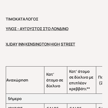
ΤΙΜΟΚΑΤΑΛΟΓΟΣ
ΙΟΥΛΙΟΣ - ΑΥΓΟΥΣΤΟΣ ΣΤΟ ΛΟΝΔΙΝΟ
HOLIDAY
INN
KENSINGTON
HIGH
STREET
Κατ’ άτομο
Κατ’
σε δίκλινο με
Παιδ
Αναχώρηση
άτομο σε
επιπλέον
(2-1
δίκλινο
κρεββάτι**
5ήμερο