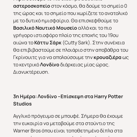
αστεροσκοπείο
στον κόσμο, θα δούμε το σημείο 0
της ώρας και το σημείο που χωρίζετε το ανατολικό
με το δυτικό ημισφαίριο. Θα επισκεφθούμε το
Βασιλικό Ναυτικό Μουσείο
αλλά και το πιο
γρήγορο ιστιοφόρο πλοίο της εποχής του 19ου
αιώνα το
Κάττυ Σάρκ
(Cutty Sark). Στην συνέχεια
θα επιβιβαστούμε σε πλοιάριο στην αποβάθρα του
Γκρίνουιτς για να απολαύσουμε την
κρουαζιέρα
ως
το κεντρικό
Λονδίνο
διάρκειας μίας ώρας.
Διανυκτέρευση.
3η Ημέρα:
Λονδίνο –Επίσκεψη στα
Harry
Potter
Studios
Αγγλικό πρόγευμα σε μπουφέ. Σήμερα θα έχουμε
την ευκαιρία να μεταβούμε στα στούντιο της
Warner Bros όπου είναι τοποθετημένο δίπλα στα