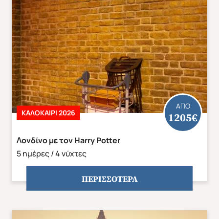
αναφέρονται στο πρόγραμμα.
Έμπειρος συνοδός/αρχηγός του γραφείου μας.
Ασφάλεια αστικής ευθύνης.
Φ.Π.Α.
ΑΠΟ
ΚΑΛΟΚΑΊΡΙ 2026
1205€
Φθινόπωρο 2026
Mika's Exclusive Groups
Αποδέχομαι τους όρους χρήσης
Λονδίνο με τον Harry Potter
5 ημέρες / 4 νύχτες
ΠΕΡΙΣΣΟΤΕΡΑ