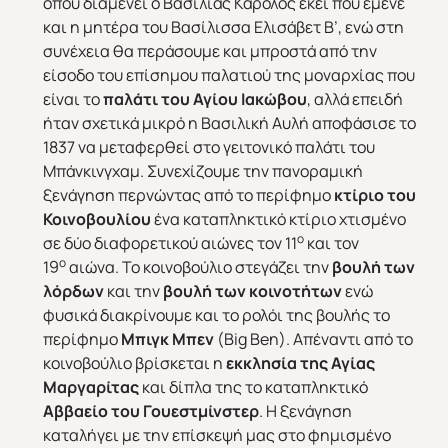
όπου διαμένει ο Βασιλιάς Κάρολος εκεί που έμενε
και η μητέρα του Βασίλισσα Ελισάβετ Β’, ενώ στη
συνέχεια θα περάσουμε και μπροστά από την
είσοδο του επίσημου παλατιού της μοναρχίας που
είναι το
παλάτι του Αγίου Ιακώβου
, αλλά επειδή
ήταν σχετικά μικρό η Βασιλική Αυλή αποφάσισε το
1837 να μεταφερθεί στο γειτονικό παλάτι του
Μπάνκινγχαμ. Συνεχίζουμε την πανοραμική
ξενάγηση περνώντας από το περίφημο
κτίριο του
Κοινοβουλίου
ένα καταπληκτικό κτίριο χτισμένο
ο
σε δύο διαφορετικού αιώνες τον 11
και τον
ο
19
αιώνα. Το κοινοβούλιο στεγάζει την
βουλή των
λόρδων
και την
βουλή των κοινοτήτων
ενώ
φυσικά διακρίνουμε και το ρολόι της βουλής το
περίφημο
Μπιγκ Μπεν
(Big Ben). Απέναντι από το
κοινοβούλιο βρίσκεται η
εκκλησία της Αγίας
Μαργαρίτας
και δίπλα της το καταπληκτικό
Αββαείο του Γουεστμίνστερ
. Η ξενάγηση
καταλήγει με την επίσκεψή μας στο φημισμένο