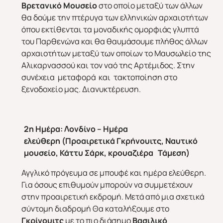
Βρετανικό Μουσείο
στο οποίο μεταξύ των άλλων
θα δούμε την πτέρυγα των ελληνικών αρχαιοτήτων
όπου εκτίθενται τα μοναδικής ομορφιάς γλυπτά
του Παρθενώνα και θα θαυμάσουμε πλήθος άλλων
αρχαιοτήτων μεταξύ των οποίων το Μαυσωλείο της
Αλικαρνασσού και τον ναό της Αρτέμιδος. Στην
συνέχεια μεταφορά και τακτοποίηση στο
ξενοδοχείο μας. Διανυκτέρευση.
2η Ημέρα:
Λονδίνο – Ημέρα
ελεύθερη
(Προαιρετικά Γκρήνουιτς, Ναυτικό
μουσείο, Κάττυ Σάρκ, κρουαζιέρα Τάμεση)
Αγγλικό πρόγευμα σε μπουφέ και ημέρα ελεύθερη.
Για όσους επιθυμούν μπορούν να συμμετέχουν
στην προαιρετική εκδρομή. Μετά από μια σχετικά
σύντομη διαδρομή Θα καταλήξουμε στο
Γκρίνουιτς
με το πιο διάσημο
Βασιλικό