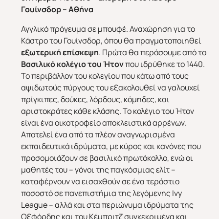
Γουίνσδορ – Αθήνα
Χριστούγεννα & Πρωτοχρονιά
Χειμώνας 2026/2027
Αγγλικό πρόγευμα σε μπουφέ. Αναχώρηση για το
Κάστρο του Γουίνσδορ, όπου θα πραγματοποιηθεί
εξωτερική επίσκεψη
. Πρώτα θα περάσουμε από το
Βασιλικό κολέγιο του Ήτον
που ιδρύθηκε το 1440.
Το περιβάλλον του κολεγίου που κάτω από τους
αψιδωτούς πύργους του εξακολουθεί να γαλουχεί
πρίγκιπες, δούκες, λόρδους, κόμηδες, και
αριστοκράτες κάθε κλάσης. Το κολέγιο του Ήτον
είναι ένα οικοτροφείο αποκλειστικά αρρένων.
Αποτελεί ένα από τα πλέον αναγνωρισμένα
εκπαιδευτικά ιδρύματα, με κύρος και κανόνες που
προσομοιάζουν σε βασιλικό πρωτόκολλο, ενώ οι
μαθητές του – γόνοι της παγκόσμιας ελίτ –
καταφέρνουν να εισαχθούν σε ένα τεράστιο
ποσοστό σε πανεπιστήμια της λεγόμενης Ivy
League – αλλά και στα περιώνυμα ιδρύματα της
Οξφόρδης και του Κέμπριτζ συγκεκριμένα και