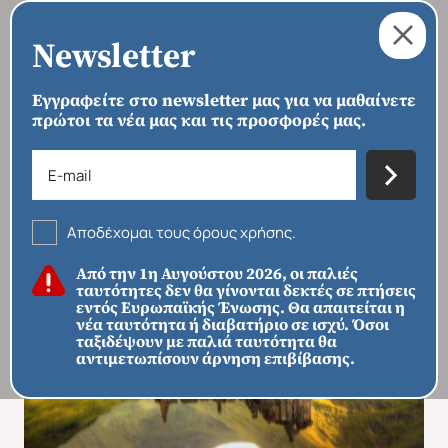
Newsletter
Εγγραφείτε στο newsletter μας για να μαθαίνετε
πρώτοι τα νέα μας και τις προσφορές μας.
›
›
›
ΑΡΧΙΚΗ
ΠΡΟΟΡΙΣΜΟΙ
ΕΥΡΏΠΗ
ΗΝΩΜΈΝΟ ΒΑΣΊΛΕΙΟ
Σκωτία
Αποδέχομαι τους όρους χρήσης.
Από την 1η Αυγούστου 2026, οι παλιές
ταυτότητες δεν θα γίνονται δεκτές σε πτήσεις
εντός Ευρωπαϊκής Ένωσης. Θα απαιτείται η
νέα ταυτότητα ή διαβατήριο σε ισχύ. Όσοι
ταξιδέψουν με παλιά ταυτότητα θα
αντιμετωπίσουν άρνηση επιβίβασης.