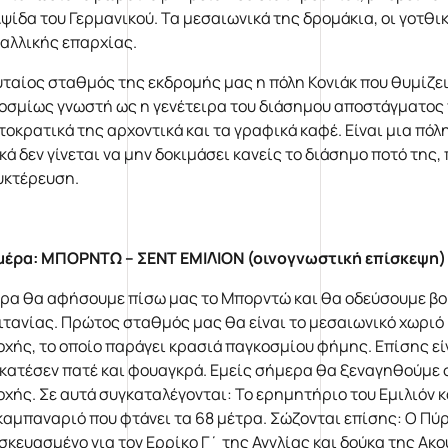
Αψίδα του Γερμανικού. Τα μεσαιωνικά της δρομάκια, οι γοτθι
γαλλικής επαρχίας.
υταίος σταθμός της εκδρομής μας η πόλη Κονιάκ που θυμίζει φ
οσμίως γνωστή ως η γενέτειρα του διάσημου αποστάγματος π
τοκρατικά της αρχοντικά και τα γραφικά καφέ. Είναι μια πόλ
κά δεν γίνεται να μην δοκιμάσει κανείς το διάσημο ποτό της,
υκτέρευση.
μέρα: ΜΠΟΡΝΤΩ – ΣΕΝΤ ΕΜΙΛΙΟΝ (οινογνωστική επίσκεψη)
ρα θα αφήσουμε πίσω μας το Μπορντώ και θα οδεύσουμε βο
ιτανίας. Πρώτος σταθμός μας θα είναι το μεσαιωνικό χωριό Σ
οχής, το οποίο παράγει κρασιά παγκοσμίου φήμης. Επίσης εί
ικατέσεν πατέ και φουαγκρά. Εμείς σήμερα θα ξεναγηθούμε 
οχής. Σε αυτά συγκαταλέγονται: Το ερημητήριο του Εμιλιόν κ
 καμπαναριό που φτάνει τα 68 μέτρα. Σώζονται επίσης: Ο Πύρ
σκευασμένο για τον Ερρίκο Γ΄ της Αγγλίας και δούκα της Ακ