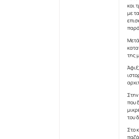
και 
με τ
επισ
παρά
Μετά
κατα
της 
Άφιξ
ιστο
αρχι
Στην
που 
μικρ
του 
Στο 
παζά