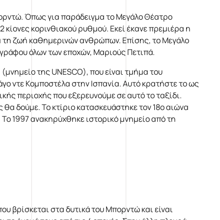
πορντώ. Όπως για παράδειγμα το Μεγάλο Θέατρο
12 κίονες κορινθιακού ρυθμού. Εκεί έκανε πρεμιέρα η
α τη ζωή καθημερινών ανθρώπων. Επίσης, το Μεγάλο
ογράφου όλων των εποχών, Μαριούς Πετιπά.
 (μνημείο της UNESCO), που είναι τμήμα του
γο ντε Κομποστέλα στην Ισπανία. Αυτό κρατήστε το ως
ικής περιοχής που εξερευνούμε σε αυτό το ταξίδι.
ς θα δούμε. Το κτίριο κατασκευάστηκε τον 18ο αιώνα
 Το 1997 ανακηρύχθηκε ιστορικό μνημείο από τη
υ βρίσκεται στα δυτικά του Μπορντώ και είναι