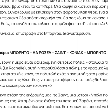
ό για τη συγκομιδή στρειδιών. Οι 4 συνοικίες του έχουν πάρ
κόλπου, βρίσκεται το Καπ Φερέ. Μια κομψή οικιστική περιοχή 
rizon. Συνεχίζουμε με επίσκεψη στον φάρo του Καπ Φερέ, ένα
τυπωσιακή θέα από την κορυφή του θα σας κόψει την ανάσα
διών, τα κανάλια του κόλπου, ο αμμόλοφος του Pilat και ο Ατ
συνέχεια, επιστροφή στο Μπορντώ. Διανυκτέρευση.
μέρα: ΜΠΟΡΝΤΩ – ΛΑ ΡΟΣΕΛ – ΣΑΙΝΤ – ΚΟΝΙΑΚ – ΜΠΟΡΝΤΩ
μερινή ημέρα είναι αφιερωμένη σε τρεις πόλεις – στολίδια 
λ (La Rochelle), αυτή η παραθαλάσσια πόλη με το γραφικό λιμ
κτηριστική εικόνα, τα πολυτελή σκάφη αναψυχής στη μαρίνα
λάου και της Αλυσίδας, να μας μεταφέρουν σε εποχές θαλασ
κια ολοκληρώνουν το σκηνικό.
ενη στάση της εκδρομής μας, το Σαιντ, μια ιστορική πόλη πο
ησίες της. Χτισμένη στις όχθες του ποταμού Σαράντ, αποτελε
εντυπωσιακά ρωμαϊκά μνημεία που διατηρούνται, μπορεί να θ