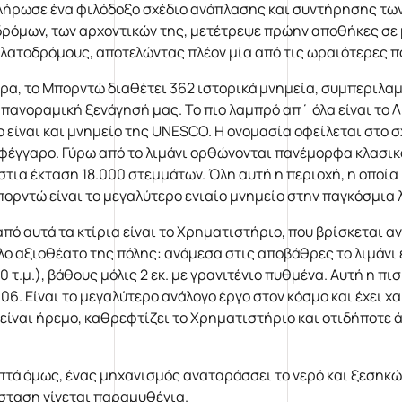
λήρωσε ένα φιλόδοξο σχέδιο ανάπλασης και συντήρησης των 
δρόμων, των αρχοντικών της, μετέτρεψε πρώην αποθήκες σε 
λατοδρόμους, αποτελώντας πλέον μία από τις ωραιότερες π
ρα, το Μπορντώ διαθέτει 362 ιστορικά μνημεία, συμπεριλα
 πανοραμική ξενάγησή μας. Το πιο λαμπρό απ΄ όλα είναι το Λ
ο είναι και μνημείο της UNESCO. Η ονομασία οφείλεται στο σ
φέγγαρο. Γύρω από το λιμάνι ορθώνονται πανέμορφα κλασικά 
στια έκταση 18.000 στεμμάτων. Όλη αυτή η περιοχή, η οποία
πορντώ είναι το μεγαλύτερο ενιαίο μνημείο στην παγκόσμια
από αυτά τα κτίρια είναι το Χρηματιστήριο, που βρίσκεται α
λο αξιοθέατο της πόλης: ανάμεσα στις αποβάθρες το λιμάνι
50 τ.μ.), βάθους μόλις 2 εκ. με γρανιτένιο πυθμένα. Αυτή η 
006. Είναι το μεγαλύτερο ανάλογο έργο στον κόσμο και έχει 
 είναι ήρεμο, καθρεφτίζει το Χρηματιστήριο και οτιδήποτε ά
επτά όμως, ένας μηχανισμός αναταράσσει το νερό και ξεσηκώ
σταση γίνεται παραμυθένια.