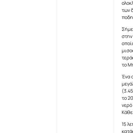
ολοκ
των 
ποδη
Σήμε
στην
οποί
μισο
τερά
το Μ
Ένα 
μεγά
(3.4
το 2
νερό
Κάθε
15 λ
κατά