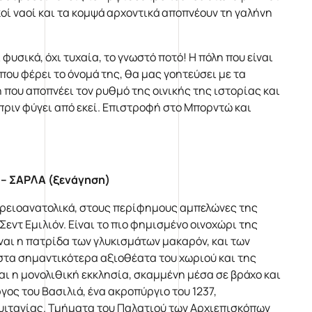
κοί ναοί και τα κομψά αρχοντικά αποπνέουν τη γαλήνη
υσικά, όχι τυχαία, το γνωστό ποτό! Η πόλη που είναι
ου φέρει το όνομά της, θα μας γοητεύσει με τα
η που αποπνέει τον ρυθμό της οινικής της ιστορίας και
 πριν φύγει από εκεί. Επιστροφή στο Μπορντώ και
 – ΣΑΡΛΑ (ξενάγηση)
ρειοανατολικά, στους περίφημους αμπελώνες της
εντ Εμιλιόν. Είναι το πιο φημισμένο οινοχώρι της
ναι η πατρίδα των γλυκισμάτων μακαρόν, και των
στα σημαντικότερα αξιοθέατα του χωριού και της
αι η μονολιθική εκκλησία, σκαμμένη μέσα σε βράχο και
γος του Βασιλιά, ένα ακροπύργιο του 1237,
ουιτανίας. Τμήματα του Παλατιού των Αρχιεπισκόπων