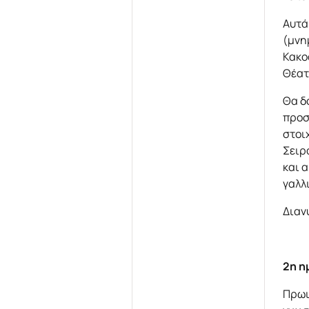
Αυτά
(μνη
Κακο
Θέατ
Θα δ
προσ
στοι
Σειρ
και 
γαλλ
Διαν
2η η
Πρωι