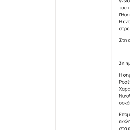
γνωστ
του 
l'Ho
Η εν
στρει
Στη 
3η η
Η ση
Ροσέ
Χαρα
Νικο
σοκά
Επόμ
εκκλ
στα 