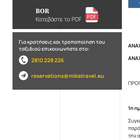
BOR
Κατεβάστε το PDF
Για κρατήσεις και τροποποίηση του
ΑΝΑΧ
ταξιδιού επικοινωνήστε στο:
ΑΝΑΧ
2810 228 226
reservations@mikatravel.eu
ΠΡΟ
1η η
Συγκ
παρά
την 