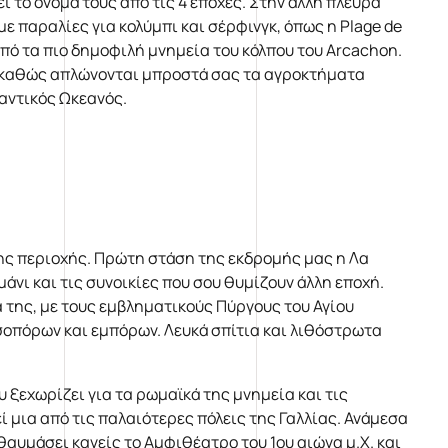
ει το όνομά τους από τις 4 εποχές. Στην άλλη πλευρά
με παραλίες για κολύμπι και σέρφινγκ, όπως η Plage de
 από τα πιο δημοφιλή μνημεία του κόλπου του Arcachon.
, καθώς απλώνονται μπροστά σας τα αγροκτήματα
λαντικός Ωκεανός.
της περιοχής. Πρώτη στάση της εκδρομής μας η Λα
άνι και τις συνοικίες που σου θυμίζουν άλλη εποχή.
 της, με τους εμβληματικούς Πύργους του Αγίου
σοπόρων και εμπόρων. Λευκά σπίτια και λιθόστρωτα
υ ξεχωρίζει για τα ρωμαϊκά της μνημεία και τις
ί μια από τις παλαιότερες πόλεις της Γαλλίας. Ανάμεσα
αυμάσει κανείς το Αμφιθέατρο του 1ου αιώνα μ.Χ. και