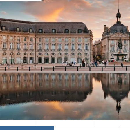
Mika's Exclusive
Φθινόπωρο 2026
Groups