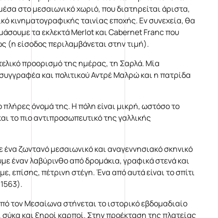
μέσα στο μεσαιωνικό χωριό, που διατηρείται άριστα,
νικό κινηματογραφικής ταινίας εποχής. Εν συνεχεία, θα
άσουμε τα εκλεκτά Merlot και Cabernet Franc που
ς (η είσοδος περιλαμβάνεται στην τιμή).
τελικό προορισμό της ημέρας, τη Σαρλά. Μία
υ συγγραφέα και πολιτικού Αντρέ Μαλρώ και η πατρίδα
 πλήρες όνομά της. Η πόλη είναι μικρή, ωστόσο το
και το πιο αντιπροσωπευτικό της γαλλικής
ε ένα ζωντανό μεσαιωνικό και αναγεννησιακό σκηνικό
με έναν λαβύρινθο από δρομάκια, γραφικά στενά και
ε, επίσης, πέτρινη στέγη. Ένα από αυτά είναι το σπίτι
1563).
 από τον Μεσαίωνα στήνεται το ιστορικό εβδομαδιαίο
, σύκα και ξηροί καρποί. Στην προέκταση της πλατείας