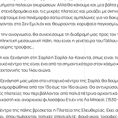
τμήματα παλαιών οχυρώσεων. Αλλά θα κάνουμε και μία βόλτα 
α στενά δρομάκια και τις μικρές πλατείες και μοιάζει με σκη
κεφτούμε ένα πανέμορφο σατώ στους αμπελώνες για να δοκιμ
γονται στο Σεν Εμιλιόν και θεωρούνται κορυφαία παγκοσμίω
 την οινογνωσία, θα συνεχίσουμε τη διαδρομή μας προς τον 
πληκτική μεσαιωνική πόλη, που είναι η γενέτειρα του Γάλλο
μαύρης τρούφας…
η και ξενάγηση στη Σαρλά ή Σαρλά-λα-Κανεντά, όπως είναι το
ρικό κέντρο της είναι ένα από τα σημαντικότερα στον κόσμο 
τεκτονικής του 14ου αιώνα.
 ξενάγησή μας μέσα στο ιστορικό κέντρο της Σαρλά, θα δούμ
διαμορφώθηκε από τον 13ο έως τον 16ο αιώνα. Θα αντικρύσου
ές πλατείες που περιβάλλονται από παλιά πέτρινα αρχοντικά μ
δικαστή και αναρχικού φιλοσόφου Ετιέν ντε Λα Μποεσί (1530-
κέντρο της πόλης βρίσκεται η Πλατεία της Ελευθερίας. Εκεί
ρι, όπου πωλούνται τοπικές σπεσιαλιτέ: φουά γκρα, τρούφες