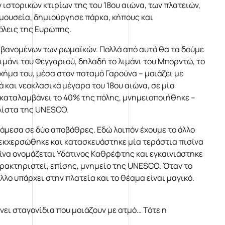
ιστορικών κτιρίων της του 18ου αιώνα, των πλατειών,
μουσεία, δημιούργησε πάρκα, κήπους και
όλεις της Ευρώπης.
μβανομένων των ρωμαϊκών. Πολλά από αυτά θα τα δούμε
ιμάνι του Φεγγαριού, δηλαδή το λιμάνι του Μπορντώ, το
χήμα του, μέσα στον ποταμό Γαρούνα – μοιάζει με
και νεοκλασικά μέγαρα του 18ου αιώνα, σε μία
 καταλαμβάνει το 40% της πόλης, μνημειοποιήθηκε –
 λίστα της UNESCO.
νάμεσα σε δύο αποβάθρες. Εδώ λοιπόν έχουμε το άλλο
 εκχερσώθηκε και κατασκευάστηκε μία τεράστια πισίνα
πισίνα ονομάζεται Υδάτινος Καθρέφτης και εγκαινιάστηκε
χαρακτηριστεί, επίσης, μνημείο της UNESCO. Όταν το
λλο υπάρχει στην πλατεία και το θέαμα είναι μαγικό.
νει σταγονίδια που μοιάζουν με ατμό… Τότε η