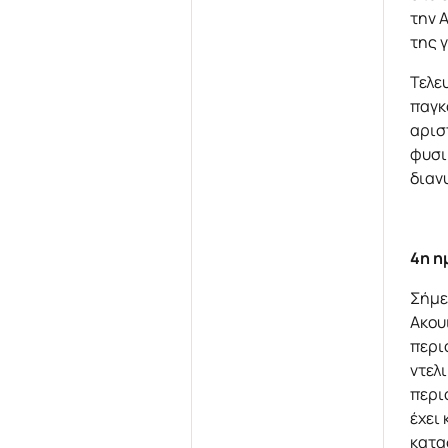
την 
της 
Τελε
παγκ
αρισ
φυσι
διαν
4η η
Σήμε
Ακου
περι
ντελ
περι
έχει
κατα