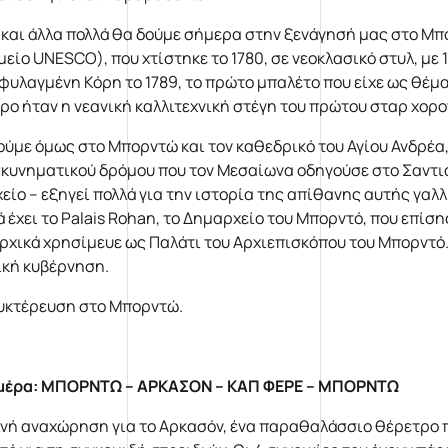
 και άλλα πολλά θα δούμε σήμερα στην ξενάγησή μας στο Μ
μείο UNESCO), που χτίστηκε το 1780, σε νεοκλασικό στυλ, με 
φυλαγμένη Κόρη το 1789, το πρώτο μπαλέτο που είχε ως θέμ
ρο ήταν η νεανική καλλιτεχνική στέγη του πρώτου σταρ χορ
ούμε όμως στο Μπορντώ και τον καθεδρικό του Αγίου Ανδρέα,
κυνηματικού δρόμου που τον Μεσαίωνα οδηγούσε στο Σαντιά
χείο – εξηγεί πολλά για την ιστορία της απίθανης αυτής γαλλ
ά έχει το Palais Rohan, το Δημαρχείο του Μπορντό, που επίση
αρχικά χρησίμευε ως Παλάτι του Αρχιεπισκόπου του Μπορντό.
ική κυβέρνηση.
υκτέρευση στο Μπορντώ.
μέρα: ΜΠΟΡΝΤΩ – ΑΡΚΑΣΟΝ – ΚΑΠ ΦΕΡΕ – ΜΠΟΡΝΤΩ
νή αναχώρηση για το Αρκασόν, ένα παραθαλάσσιο θέρετρο πο