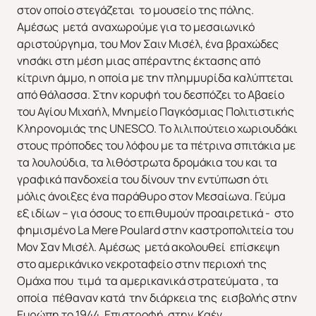
στον οποίο στεγάζεται το μουσείο της πόλης.
Αμέσως μετά αναχωρούμε για το μεσαιωνικό
αριστούργημα, του Μον Σαιν Μισέλ, ένα βραχώδες
νησάκι στη μέση μιας απέραντης έκτασης από
κίτρινη άμμο, η οποία με την πλημμυρίδα καλύπτεται
από θάλασσα. Στην κορυφή του δεσπόζει το Αβαείο
του Αγίου Μιχαήλ, Μνημείο Παγκόσμιας Πολιτιστικής
Κληρονομιάς της UNESCO. Το λιλιπούτειο χωριουδάκι
στους πρόποδες του λόφου με τα πέτρινα σπιτάκια με
τα λουλούδια, τα λιθόστρωτα δρομάκια του και τα
γραφικά πανδοχεία του δίνουν την εντύπωση ότι
μόλις άνοιξες ένα παράθυρο στον Μεσαίωνα. Γεύμα
εξ ιδίων – για όσους το επιθυμούν προαιρετικά - στο
φημισμένο La Mere Poulard στην καστροπολιτεία του
Μον Σαν Μισέλ. Αμέσως μετά ακολουθεί επίσκεψη
στο αμερικάνικο νεκροταφείο στην περιοχή της
Ομάχα που τιμά τα αμερικανικά στρατεύματα , τα
οποία πέθαναν κατά την διάρκεια της εισβολής στην
Ευρώπη το 1944. Επιστροφή στην Καέν.