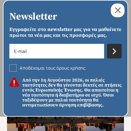
Newsletter
Εγγραφείτε στο newsletter μας για να μαθαίνετε
πρώτοι τα νέα μας και τις προσφορές μας.
›
›
›
ΑΡΧΙΚΗ
ΠΡΟΟΡΙΣΜΟΙ
ΕΥΡΏΠΗ
ΓΑΛΛΊΑ
Kάστρα Λίγηρα – Παραμυθένια
Βρετάνη Νορμανδία & Παρίσι
Αποδέχομαι τους όρους χρήσης.
Από την 1η Αυγούστου 2026, οι παλιές
ταυτότητες δεν θα γίνονται δεκτές σε πτήσεις
εντός Ευρωπαϊκής Ένωσης. Θα απαιτείται η
νέα ταυτότητα ή διαβατήριο σε ισχύ. Όσοι
ταξιδέψουν με παλιά ταυτότητα θα
αντιμετωπίσουν άρνηση επιβίβασης.