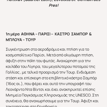
Pres!
1η μέρα ΑΘΗΝΑ – ΠΑΡΙΣΙ – ΚΑΣΤΡΟ ΣΑΜΠΟΡ &
Απευθείας απο Ηράκλειο
Εκτός Ευρώπης
ΜΠΛΟΥΑ – ΤΟΥΡ
Συγκέντρωση στο αεροδρόμιο και πτήση για το
κοσμοπολίτικο Παρίσι. Μετά από ολιγόωρη πτήση,
άφιξη στην πόλη του φωτός. Αναχώρηση για την
κοιλάδα του Λίγηρα, του μεγαλύτερου ποταμού της
Γαλλίας , με τελικό προορισμό την Τουρ. Ενδιάμεση
στάση και επίσκεψη στο επιβλητικό κάστρο Σαμπόρ
(16ος αι.), που φέρει και αυτό την υπογραφή του
Λεονάρντο Ντα Βίντσι και έχει ανακηρυχτεί επίσης
Μνημείο Παγκόσμιας Κληρονομιάς της UNESCO. Στη
συνέχεια, θα αναχωρήσουμε για την Τουρ. Άφιξη και
τακτοποίηση στο ξενοδοχείο.