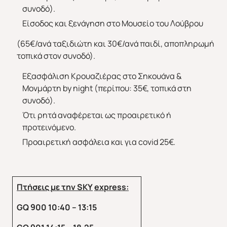
συνοδό).
Είσοδος και ξενάγηση στο Μουσείο του Λούβρου
(65€/ανά ταξιδιώτη και 30€/ανά παιδί, αποπληρωμή
τοπικά στον συνοδό).
Εξασφάλιση Κρουαζιέρας στο Σηκουάνα &
Μονμάρτη by night (περίπου: 35€, τοπικά στη
συνοδό).
Ότι ρητά αναφέρεται ως προαιρετικό ή
προτεινόμενο.
Προαιρετική ασφάλεια και για covid 25€.
Πτήσεις με την
SKY
express
:
GQ 900 10
:40 – 13:15