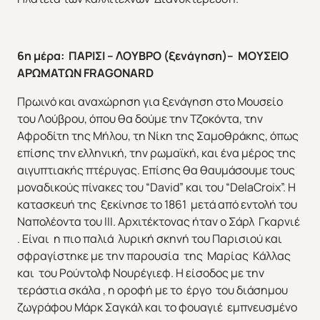
6η μέρα:
ΠΑΡΙΣΙ – ΛΟΥΒΡΟ (ξενάγηση)– ΜΟΥΣΕΙΟ
ΑΡΩΜΑΤΩΝ
FRAGONARD
Πρωινό και αναχώρηση για ξενάγηση στο Μουσείο
του Λούβρου, όπου θα δούμε την Τζοκόντα, την
Αφροδίτη της Μήλου, τη Νίκη της Σαμοθράκης, όπως
επίσης την ελληνική, την ρωμαϊκή, και ένα μέρος της
αιγυπτιακής πτέρυγας. Επίσης θα θαυμάσουμε τους
μοναδικούς πίνακες του “David” και του “DelaCroix”. Η
κατασκευή της ξεκίνησε το 1861 μετά από εντολή του
Ναπολέοντα του ΙΙΙ. Αρχιτέκτονας ήταν ο Σάρλ Γκαρνιέ
. Είναι η πιο παλιά λυρική σκηνή του Παρισιού και
σφραγίστηκε με την παρουσία της Μαρίας Κάλλας
και του Ρούντολφ Νουρέγιεφ. Η είσοδος με την
τεράστια σκάλα , η οροφή με το έργο του διάσημου
ζωγράφου Μάρκ Σαγκάλ και το φουαγιέ εμπνευσμένο