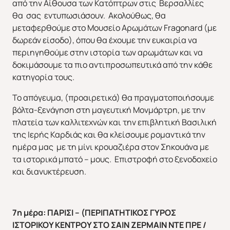
από την Αίθουσα των Κατόπτρων στις Βερσαλλίες
θα σας εντυπωσιάσουν. Ακολούθως, θα
μεταφερθούμε στο Μουσείο Αρωμάτων Fragonard (με
δωρεάν είσοδο), όπου θα έχουμε την ευκαιρία να
περιηγηθούμε στην ιστορία των αρωμάτων και να
δοκιμάσουμε τα πιο αντιπροσωπευτικά από την κάθε
κατηγορία τους.
Το απόγευμα, (προαιρετικά) θα πραγματοποιήσουμε
βόλτα-ξενάγηση στη μαγευτική Μονμάρτρη, με την
πλατεία των καλλιτεχνών και την επιβλητική Βασιλική
της Ιερής Καρδιάς και θα κλείσουμε ρομαντικά την
ημέρα μας με τη μίνι κρουαζιέρα στον Σηκουάνα με
τα ιστορικά μπατό – μους. Επιστροφή στο ξενοδοχείο
και διανυκτέρευση.
ΕΥΡΩΠΗ
ΑΜΕΡΙΚΗ
7η μέρα: ΠΑΡΙΣΙ – (ΠΕΡΙΠΑΤΗΤΙΚΟΣ ΓΥΡΟΣ
ΙΣΤΟΡΙΚΟΥ ΚΕΝΤΡΟΥ ΣΤΟ ΣΑΙΝ ΖΕΡΜΑΙΝ ΝΤΕ ΠΡΕ /