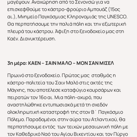
μαγέψουν. Αναχώρηση από το Σενονσώ για να
επισκεφθούμε το κάστρο-φρούριο Αμπουάζ (15ος
αι.), Μνημείο Παγκόσμιας Κληρονομιάς της UNESCO.
Θα περπατήσουμε την παλιά πόλη και την εξωτερική
πλευρά του κάστρου. Άφιξη στο ξενοδοχείο μας στη
Καέν. Διανυκτέρευση.
3η μέρα: ΚΑΕΝ – ΣΑΙΝ ΜΑΛΟ – ΜΟΝ ΣΑΝ ΜΙΣΕΛ
Πρωινό στο ξενοδοχείο. Πρώτος μας σταθμός η
κάστρο-πολιτεία του Σαιν Μαλό στις ακτές της
Μάγχης, που αποτέλεσε καταφύγιο κουρσάρων και
πειρατών τον 16ο αι. Μια πόλη-οχυρό, που
αναστηλώθηκε εντυπωσιακά μετά τη σχεδόν
ολοκληρωτική καταστροφή της στον Β΄ Παγκόσμιο
Πόλεμο. Παραδομένοι στην αύρα του Ατλαντικού, θα
περπατήσουμε εντός των τειχών μεσαιωνική πόλη με
τον Καθεδρικό Ναό του Αγίου Βικεντίου και τον Πύργο