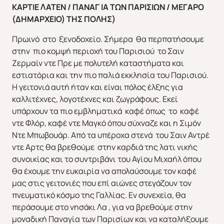
ΚΑΡΤΙΕ ΛΑΤΕΝ / ΠΑΝΑΓ ΙΑ ΤΩΝ ΠΑΡΙΣΙΩΝ / ΜΕΓΑΡΟ
(ΔΗΜΑΡΧΕΙΟ) ΤΗΣ ΠΟΛΗΣ)
Πρωινό στο ξενοδοχείο. Σήμερα θα περπατήσουμε
ΑΣΙΑ
ΑΦΡΙΚΗ
στην πιο κομψή περιοχή του Παρισιού το Σαιν
Ζερμαίν ντε Πρε με πολυτελή καταστήματα και
εστιατόρια και την πιο παλιά εκκλησία του Παρισιού.
Η γειτονιά αυτή ήταν και είναι πόλος έλξης για
καλλιτέχνες, λογοτέχνες και ζωγράφους. Εκεί
υπάρχουν τα πιο εμβληματικά καφέ όπως το καφέ
ντε Φλόρ, καφέ ντε Μαγκό όπου σύχναζε και η Σιμόν
Ντε Μπωβουάρ. Από τα υπέροχα στενά του Σαιν Αντρέ
ντε Αρτς θα βρεθούμε στην καρδιά της λατι νικής
συνοικίας και το συντριβάνι του Αγίου Μιχαήλ όπου
θα έχουμε την ευκαιρία να απολαύσουμε τον καφέ
μας στις γειτονιές που επί αιώνες στεγάζουν τον
πνευματικό κόσμο της Γαλλίας. Εν συνεχεία, θα
περάσουμε στο νησάκι Λα , για να βρεθούμε στην
μοναδική Παναγία των Παρισίων και να καταλήξουμε