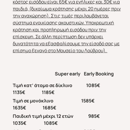
κόστος εισόδου είναι 65€ για ενήλικες και 30€ για
παιδιά, (δικαίωμα κράτησης μέχρι 20 ημέρες πριν
την αναχώρηση). Στις τιμές περιλαμβάνεται
σύστημα ενοικίασης ακουστικών. Υποχρεωτική
κράτηση και προπληρωμή εισόδου πριν την
επίσκεψη. Σε άλλη περίπτωση δεν υπάρχει
δυνατότητα να εξασφαλίσουμε την είσοδό σας με
επίσημο ξεναγό στο Μουσείο του Λούβρου).
Super early
Early
Booking
Τιμή κατ’ άτομο σε δίκλινο 1085€
1135€ 1185€
Τιμή σε μονόκλινο 1585€
1635€ 1685€
Παιδική τιμή μέχρι 12 ετών 985€
1035€ 1085€