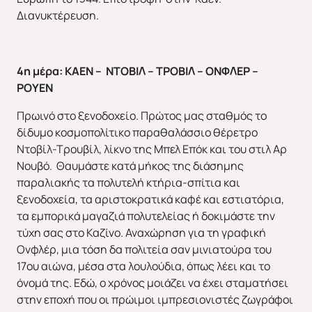
Διανυκτέρευση.
4η μέρα: ΚΑΕΝ – ΝΤΟΒΙΛ – ΤΡΟΒΙΛ – ΟΝΦΛΕΡ –
ΡΟΥΕΝ
Πρωινό στο ξενοδοχείο. Πρώτος μας σταθμός το
δίδυμο κοσμοπολίτικο παραθαλάσσιο θέρετρο
Ντοβίλ-Τρουβίλ, λίκνο της Μπελ Επόκ και του στιλ Αρ
Νουβό. Θαυμάστε κατά μήκος της διάσημης
παραλιακής τα πολυτελή κτήρια-σπίτια και
ξενοδοχεία, τα αριστοκρατικά καφέ και εστιατόρια,
τα εμπορικά μαγαζιά πολυτελείας ή δοκιμάστε την
τύχη σας στο Καζίνο. Αναχώρηση για τη γραφική
Ονφλέρ, μια τόση δα πολιτεία σαν μινιατούρα του
17ου αιώνα, μέσα στα λουλούδια, όπως λέει και το
όνομά της. Εδώ, ο χρόνος μοιάζει να έχει σταματήσει
στην εποχή που οι πρώιμοι ιμπρεσιονιστές ζωγράφοι