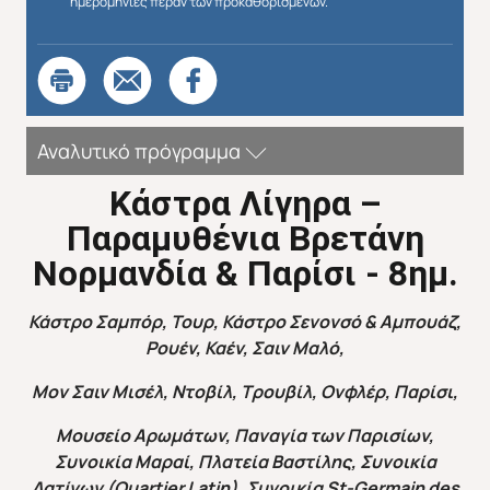
ημερομηνίες πέραν των προκαθορισμένων.
Αναλυτικό πρόγραμμα
K
άστρα Λίγηρα –
Παραμυθένια Βρετάνη
Νορμανδία & Παρίσι - 8ημ.
Κάστρο Σαμπόρ, Τουρ, Κάστρο Σενονσό & Αμπουάζ,
Ρουέν, Καέν, Σαιν Μαλό,
Μον Σαιν Μισέλ, Ντοβίλ, Τρουβίλ, Ονφλέρ, Παρίσι,
Μουσείο Αρωμάτων, Παναγία των Παρισίων,
Συνοικία Μαραί, Πλατεία Βαστίλης, Συνοικία
Λατίνων (Quartier Latin), Συνοικία St-Germain des