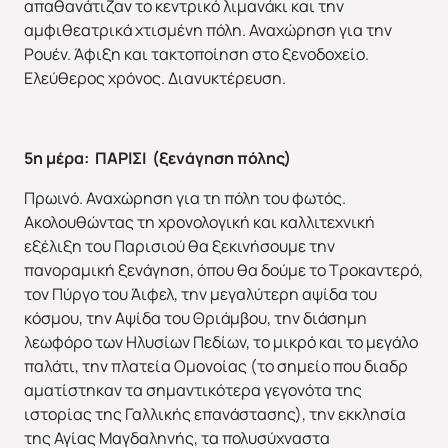
απαθανάτιζαν το κεντρικό λιμανάκι και την
αμφιθεατρικά χτισμένη πόλη. Αναχώρηση για την
Ρουέν. Άφιξη και τακτοποίηση στο ξενοδοχείο.
Ελεύθερος χρόνος. Διανυκτέρευση.
5η μέρα: ΠΑΡΙΣΙ (ξενάγηση πόλης)
Πρωινό. Αναχώρηση για τη πόλη του φωτός.
Ακολουθώντας τη χρονολογική και καλλιτεχνική
εξέλιξη του Παρισιού θα ξεκινήσουμε την
πανοραμική ξενάγηση, όπου θα δούμε το Τροκαντερό,
τον Πύργο του Άιφελ, την μεγαλύτερη αψίδα του
κόσμου, την Αψίδα του Θριάμβου, την διάσημη
λεωφόρο των Ηλυσίων Πεδίων, το μικρό και το μεγάλο
παλάτι, την πλατεία Ομονοίας (το σημείο που διαδρ
αματίστηκαν τα σημαντικότερα γεγονότα της
ιστορίας της Γαλλικής επανάστασης), την εκκλησία
της Αγίας Μαγδαληνής, τα πολυσύχναστα