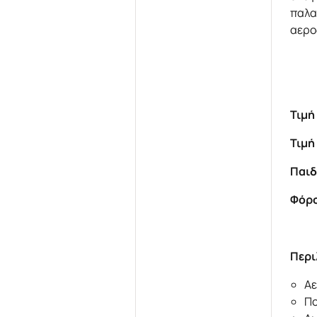
παλα
αερο
Τι
Τι
Πα
Φόρ
Περι
Αε
Πο