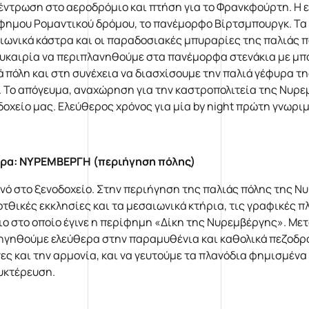
έντρωση στο αεροδρόμιο και πτήση για το Φρανκφούρτη. Η ε
φημου Ρομαντικού δρόμου, το πανέμορφο Βίρτσμπουργκ. Τα 
ιωνικά κάστρα και οι παραδοσιακές μπυραρίες της παλιάς π
ευκαιρία να περιπλανηθούμε στα πανέμορφα στενάκια με μπα
ά πόλη και στη συνέχεια να διασχίσουμε την παλιά γέφυρα τ
. Το απόγευμα, αναχώρηση για την καστροπολιτεία της Νυρε
δοχείο μας. Ελεύθερος χρόνος για μία by night πρώτη γνωριμ
ρα: ΝΥΡΕΜΒΕΡΓΗ (περιήγηση πόλης)
νό στο ξενοδοχείο. Στην περιήγηση της παλιάς πόλης της Νυ
οτθικές εκκλησίες και τα μεσαιωνικά κτήρια, τις γραφικές π
ιο στο οποίο έγινε η περίφημη «Δίκη της Νυρεμβέργης». Μετ
ηγηθούμε ελεύθερα στην παραμυθένια και καθολικά πεζοδρο
νες και την αρμονία, και να γευτούμε τα πλανόδια φημισμένα
υκτέρευση.