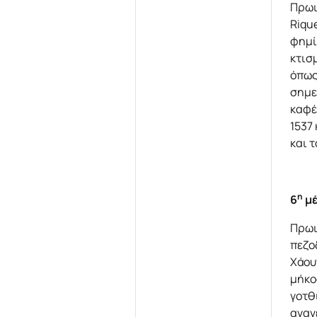
Πρωι
Riqu
φημί
κτισ
όπως
σημε
καφέ
1537
και 
η
6
μέ
Πρωι
πεζο
Χάου
μήκο
γοτθ
αναγ