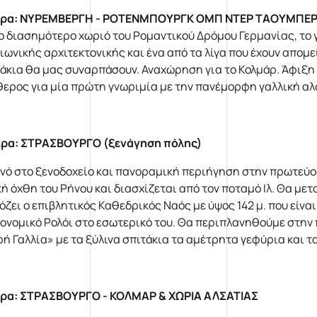
ρα: ΝΥΡΕΜΒΕΡΓΗ - ΡΟΤΕΝΜΠΟΥΡΓΚ ΟΜΠ ΝΤΕΡ ΤΑΟΥΜΠΕΡ
το διασημότερο χωριό του Ρομαντικού Δρόμου Γερμανίας, το 
ιωνικής αρχιτεκτονικής και ένα από τα λίγα που έχουν απομε
άκια θα μας συναρπάσουν. Αναχώρηση για το Κολμάρ. Άφιξη 
θερος για μία πρώτη γνωριμία με την πανέμορφη γαλλική αλ
έρα: ΣΤΡΑΣΒΟΥΡΓΟ (ξενάγηση πόλης)
νό στο ξενοδοχείο και πανοραμική περιήγηση στην πρωτεύο
κή όχθη του Ρήνου και διασχίζεται από τον ποταμό Ιλ. Θα μ
όζει ο επιβλητικός Καθεδρικός Ναός με ύψος 142 μ. που είνα
ονομικό Ρολόι στο εσωτερικό του. Θα περιπλανηθούμε στην 
ρή Γαλλία» με τα ξύλινα σπιτάκια τα αμέτρητα γεφύρια και 
ρα: ΣΤΡΑΣΒΟΥΡΓΟ - ΚΟΛΜΑΡ & ΧΩΡΙΑ ΑΛΣΑΤΙΑΣ