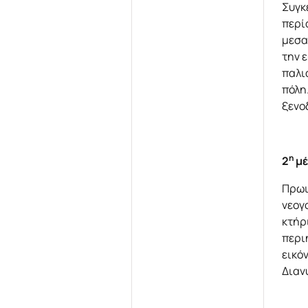
Συγκ
περί
μεσα
την 
παλι
πόλη
ξενο
η
2
μέ
Πρωι
νεογ
κτήρ
περι
εικό
Διαν