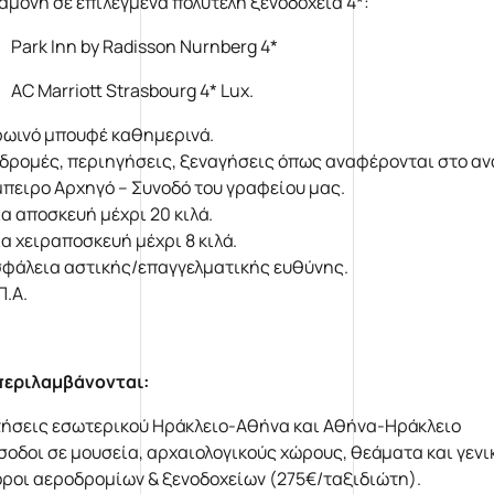
αμονή σε επιλεγμένα πολυτελή ξενοδοχεία 4*:
Park Inn by Radisson Nurnberg 4*
AC Marriott Strasbourg 4* Lux.
ωινό μπουφέ καθημερινά.
δρομές, περιηγήσεις, ξεναγήσεις όπως αναφέρονται στο α
πειρο Αρχηγό – Συνοδό του γραφείου μας.
α αποσκευή μέχρι 20 κιλά.
α χειραποσκευή μέχρι 8 κιλά.
φάλεια αστικής/επαγγελματικής ευθύνης.
Π.Α.
περιλαμβάνονται:
ήσεις εσωτερικού Ηράκλειο-Αθήνα και Αθήνα-Ηράκλειο
σοδοι σε μουσεία, αρχαιολογικούς χώρους, θεάματα και γενι
ροι αεροδρομίων & ξενοδοχείων (275€/ταξιδιώτη).