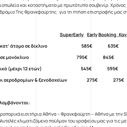
ιοπωλεία και καταστήματα με πρωτότυπα σουβενίρ. Χρόνος
δρόμιο Της Φρανκφούρτης για τη πτήση επιστροφής μας σ
SuperEarly
Early
Booking
Κα
μή κατ’ άτομο σε δίκλινο 585€ 635€
μή σε μονόκλινο 795€ 845€ 8
ιδικό (μέχρι 12 ετών) 545€ 595€ 
οι αεροδρομίων & ξενοδοχείων 275€ 27
λαμβάνονται:
ροπορικά εισιτήρια Αθήνα – Φρανκφούρτη – Αθήνα με την S
λυτελές κλιματιζόμενο πούλμαν του γραφείου μας για τις 