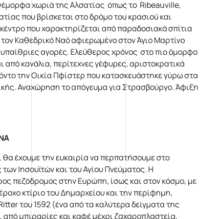
νέμορφα χωριά της Αλσατίας όπως το Ribeauville,
σατίας που βρίσκεται στο δρόμο του κρασιού και
υ κέντρο που χαρακτηρίζεται από παραδοσιακά σπίτια
, τον Καθεδρικό Ναό αφιερωμένο στον Άγιο Μαρτίνο
 υπαίθριες αγορές. Ελεύθερος χρόνος στο πιο όμορφο
ι από κανάλια, περίτεχνες γέφυρες, αριστοκρατικά
όντο την Οικία Πφίστερ που κατασκευάστηκε γύρω στα
νικής. Αναχώρηση το απόγευμα για Στρασβούργο. Άφιξη
ΘΗΝΑ
ι θα έχουμε την ευκαιρία να περπατήσουμε στο
 των Ιησουϊτών και του Αγίου Πνεύματος. Η
ρος πεζόδρομος στην Ευρώπη, ίσως και στον κόσμο, με
πέροχο κτίριο του Δημαρχείου και την περίφημη,
itter του 1592 (ένα από τα καλύτερα δείγματα της
, από μπιραρίες και καφέ μέχρι ζαχαροπλαστεία,