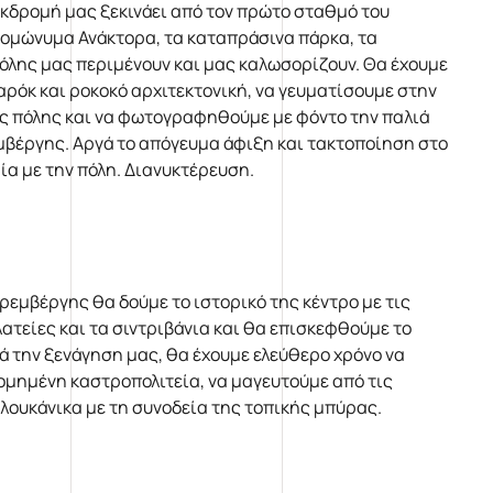
κδρομή μας ξεκινάει από τον πρώτο σταθμό του
ομώνυμα Ανάκτορα, τα καταπράσινα πάρκα, τα
όλης μας περιμένουν και μας καλωσορίζουν. Θα έχουμε
ρόκ και ροκοκό αρχιτεκτονική, να γευματίσουμε στην
ης πόλης και να φωτογραφηθούμε με φόντο την παλιά
μβέργης. Αργά το απόγευμα άφιξη και τακτοποίηση στο
ία με την πόλη. Διανυκτέρευση.
ρεμβέργης θα δούμε το ιστορικό της κέντρο με τις
λατείες και τα σιντριβάνια και θα επισκεφθούμε το
ά την ξενάγηση μας, θα έχουμε ελεύθερο χρόνο να
μημένη καστροπολιτεία, να μαγευτούμε από τις
 λουκάνικα με τη συνοδεία της τοπικής μπύρας.