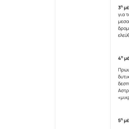
η
3
μέ
για 
μεσα
δρομ
ελεύ
η
4
μ
Πρωι
δυτι
δεσπ
Αστρ
«μικ
η
5
μέ