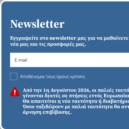
ΑΡΧΙΚΗ
Newsletter
Εγγραφείτε στο newsletter μας για να μαθαίνετε
νέα μας και τις προσφορές μας.
Ρομαντικός 
Αποδέχομαι τους όρους χρήσης.
ΚΑΛΟΚΑΙΡΙ 2026
Από την 1η Αυγούστου 2026, οι παλιές ταυτ
ΕΥΡΩΠΗ
Απευθείας απο
γίνονται δεκτές σε πτήσεις εντός Ευρωπαϊ
Ηράκλειο
Εκτός Ευρώπης
Θα απαιτείται η νέα ταυτότητα ή διαβατήριο
Ρομαντικός Δρομος
Όσοι ταξιδέψουν με παλιά ταυτότητα θα αν
άρνηση επιβίβασης.
& Στρασβούργο -
Χωριά Αλσατίας