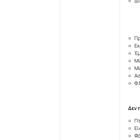
Δι
Πρ
Εκ
Έμ
Μί
Μί
Ασ
Φ.
Δεν 
Πτ
Εί
Φό