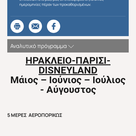
ημερομηνίες πέραν των προκαθορισμένων.
Αναλυτικό πρόγραμμα
ΗΡΑΚΛΕΙΟ
-ΠΑΡΙΣΙ-
DISNEYLAND
Απευθείας απο Ηράκλειο
Εκτός Ευρώπης
Μάιος – Ιούνιος – Ιούλιος
- Αύγουστος
5
ΜΕΡΕΣ ΑΕΡΟΠΟΡΙΚΩΣ