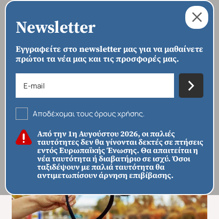
Newsletter
Εγγραφείτε στο newsletter μας για να μαθαίνετε
πρώτοι τα νέα μας και τις προσφορές μας.
›
›
›
ΑΡΧΙΚΗ
ΠΡΟΟΡΙΣΜΟΙ
ΕΥΡΏΠΗ
ΓΑΛΛΊΑ
Παρίσι - Disneyland
Αποδέχομαι τους όρους χρήσης.
Από την 1η Αυγούστου 2026, οι παλιές
ταυτότητες δεν θα γίνονται δεκτές σε πτήσεις
εντός Ευρωπαϊκής Ένωσης. Θα απαιτείται η
νέα ταυτότητα ή διαβατήριο σε ισχύ. Όσοι
ταξιδέψουν με παλιά ταυτότητα θα
αντιμετωπίσουν άρνηση επιβίβασης.