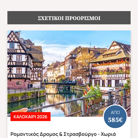
40Χ30Χ20.
Ασφάλεια αστικής ευθύνης tour operator.
ΣΧΕΤΙΚΟΙ ΠΡΟΟΡΙΣΜΟΙ
ΑΠΟ
ΚΑΛΟΚΑΊΡΙ 2026
585€
Ρομαντικός Δρομος & Στρασβούργο - Χωριά