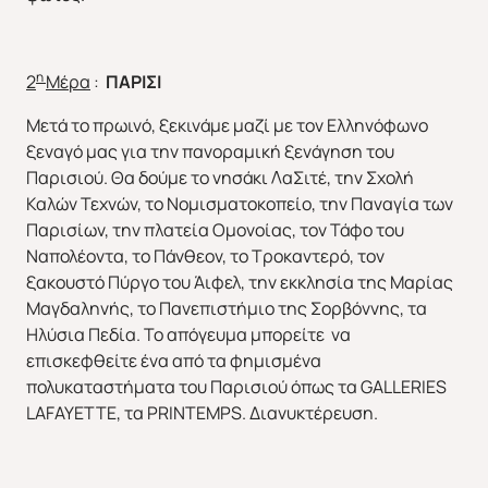
η
2
Μέρα
:
ΠΑΡΙΣΙ
Μετά το πρωινό, ξεκινάμε μαζί με τον Ελληνόφωνο
ξεναγό μας για την πανοραμική ξενάγηση του
Παρισιού. Θα δούμε το νησάκι ΛαΣιτέ, την Σχολή
Καλών Τεχνών, το Νομισματοκοπείο, την Παναγία των
Παρισίων, την πλατεία Ομονοίας, τον Τάφο του
Ναπολέοντα, το Πάνθεον, το Τροκαντερό, τον
ξακουστό Πύργο του Άιφελ, την εκκλησία της Μαρίας
Μαγδαληνής, το Πανεπιστήμιο της Σορβόννης, τα
Ηλύσια Πεδία. Το απόγευμα μπορείτε να
επισκεφθείτε ένα από τα φημισμένα
πολυκαταστήματα του Παρισιού όπως τα GALLERIES
LAFAYETTE, τα PRIΝTEMPS. Διανυκτέρευση.