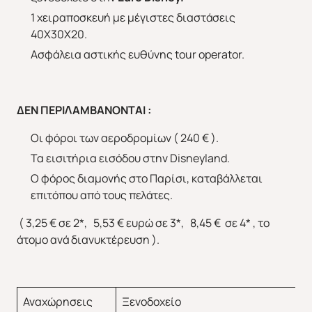
1 χειραποσκευή με μέγιστες διαστάσεις
40Χ30Χ20.
Ασφάλεια αστικής ευθύνης tour operator.
ΔΕΝ ΠΕΡΙΛΑΜΒΑΝΟΝΤΑΙ :
Οι φόροι των αεροδρομίων ( 240 € ).
Τα εισιτήρια εισόδου στην Disneyland.
Ο φόρος διαμονής στο Παρίσι, καταβάλλεται
επιτόπου από τους πελάτες.
( 3,25 € σε 2*, 5,53 € ευρώ σε 3*, 8,45 € σε 4* , το
άτομο ανά διανυκτέρευση ).
Αναχώρησεις
Ξενοδοχείο