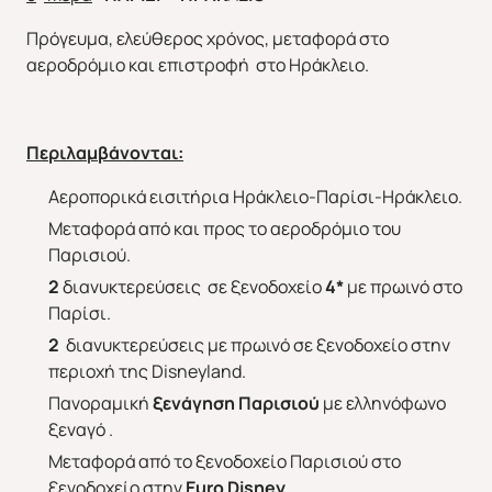
Πρόγευμα, ελεύθερος χρόνος, μεταφορά στο
αεροδρόμιο και επιστροφή στο Ηράκλειο.
Περιλαμβάνονται:
Αεροπορικά εισιτήρια Ηράκλειο-Παρίσι-Ηράκλειο.
Μεταφορά από και προς το αεροδρόμιο του
Παρισιού.
2
διανυκτερεύσεις σε ξενοδοχείο
4*
με πρωινό στο
Παρίσι.
2
διανυκτερεύσεις με πρωινό σε ξενοδοχείο στην
περιοχή της Disneyland.
Πανοραμική
ξενάγηση Παρισιού
με ελληνόφωνο
ξεναγό .
Χριστούγεννα & Πρωτοχρονιά
Μεταφορά από το ξενοδοχείο Παρισιού στο
Χειμώνας 2026/2027
ξενοδοχείο στην
Euro
Disney.