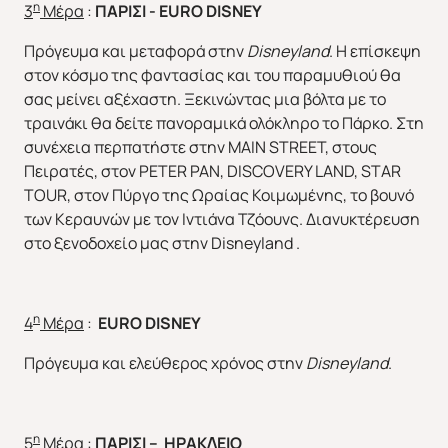
η
3
Μέρα
:
ΠΑΡΙΣΙ -
EURO
DISNEY
Πρόγευμα και μεταφορά στην
Disneyland
. Η επίσκεψη
στον κόσμο της φαντασίας και του παραμυθιού θα
σας μείνει αξέχαστη. Ξεκινώντας μια βόλτα με το
τραινάκι θα δείτε πανοραμικά ολόκληρο το Πάρκο. Στη
συνέχεια περπατήστε στην MAIN STREET, στους
Πειρατές, στον PETER PAN, DISCOVERY LAND, STAR
TOUR, στον Πύργο της Ωραίας Κοιμωμένης, το βουνό
των Κεραυνών με τον Ιντιάνα Τζόουνς. Διανυκτέρευση
στο ξενοδοχείο μας στην Disneyland .
η
4
Μέρα
:
EURO
DISNEY
Πρόγευμα και ελεύθερος χρόνος στην
Disneyland
.
η
5
Μέρα
:
ΠΑΡΙΣΙ – ΗΡΑΚΛΕΙΟ