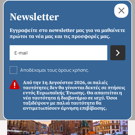
Newsletter
Εγγραφείτε στο newsletter μας για να μαθαίνετε
πρώτοι τα νέα μας και τις προσφορές μας.
›
›
›
ΑΡΧΙΚΗ
ΠΡΟΟΡΙΣΜΟΙ
ΕΥΡΏΠΗ
ΠΟΛΩΝΊΑ
Πανόραμα Πολωνίας
Αποδέχομαι τους όρους χρήσης.
Από την 1η Αυγούστου 2026, οι παλιές
ταυτότητες δεν θα γίνονται δεκτές σε πτήσεις
εντός Ευρωπαϊκής Ένωσης. Θα απαιτείται η
νέα ταυτότητα ή διαβατήριο σε ισχύ. Όσοι
ταξιδέψουν με παλιά ταυτότητα θα
αντιμετωπίσουν άρνηση επιβίβασης.