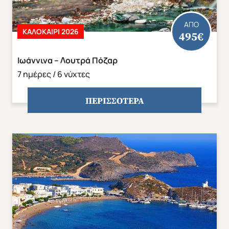
δωμάτιο ανά διανυκτέρευση.
ΑΠΟ
ΚΑΛΟΚΑΊΡΙ 2026
495€
Σημειώσεις:
Ιωάννινα – Λουτρά Πόζαρ
Η σειρά των επισκέψεων μπορεί να διαφοροποιηθεί
7 ημέρες / 6 νύχτες
χωρίς να παραλείψουμε οτιδήποτε από τα παραπάνω.
ΠΕΡΙΣΣΟΤΕΡΑ
*
Η πτήση της αναχώρησης 21/10 πραγματοποιείται
με ενδιάμεσο σταθμό την Αθήνα και αναχώρηση
Παρασκευή και όχι Πέμπτη όπως είναι οι υπόλοιπες
αναχωρήσεις
Οι πτήσεις μας για όλες τις αναχωρήσεις (εκτός
του Οκτωβρίου ) είναι: