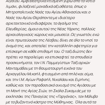
Αιγαίου. Αμφιθεατρικά χτισμένη γύρω από το νότιο
λιμάνι, φιλοξενεί μοναδικά αξιοθέατα, όπως ο
Μητροπολιτικός Ναός του Αγίου Αθανασίου και ο
Ναός του Αγίου Θεράποντα με ιδιαίτερο
αρχιτεκτονικό ενδιαφέρον, το άγαλμα της
Ελευθερίας, όμοιο αυτού της Νέας Υόρκης, πολλούς
αρχαιολογικούς χώρους και μουσεία. Ως γνωστόν, ενώ
είναι πρωτεύουσα της Λέσβου, δίνει σε όλο το νησί το
όνομά της, και αποτελεί την κατάλληλη αφετηρία για
επίσκεψη σε κάθε σπιθαμή του. Ο ταξιδιώτης δεν
πρέπει να παραλείψει να επισκεφτεί τα σπουδαία
προσκυνήματα, τον Ι.Ν. Παμμεγίστων Ταξιαρχών
Μανταμάδου με τη θαυματουργή εικόνα του
Αρχαγγέλου Μιχαήλ, φτιαγμένη από πηλό και αίμα,
και την Ι.Μ. Αγίων Ραφαήλ, Νικολάου και Ειρήνης,
καθώς και τον παραδοσιακό οικισμό της Αγιάσου με
τη Μονή της Αγίας Σιών, τη Σκάλα Συκαμιάς με το
εκκλησάκι της Παναγίας της «Γοργόνας», τον Μόλυβο
με το βυζαντινό κάστρο της Μύθημνας, Όλα αυτά τα