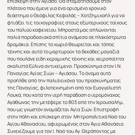
επίσκεψη στην Αγιάσο. Θα σταματήσουμε στον
πλάτανο που έμενε για ένα ορισμένο χρονικό
διάστημα ο Θεόφιλος Κεφαλάς – Χατζημιχαήλ για να
φτιάξει τις τοιχογραφίες στους εξωτερικούς τοίχους
του παλιού καφενείου. Μπροστά μας απλώνονται
παλιά παραδοσιακά σπίτια ανάμεσα σε πλακόστρωτα
δρομάκια. Επίσης το χωριό θεωρείται και τόπος
ΑΣΙΑ
ΑΦΡΙΚΗ
τέχνης και αυτό το μαρτυρούν τα δεκάδες μαγαζιά
που πουλάνε είδη κεραμικής τέχνης και χειροποίητα
σκαλιστά ξύλινα αντικείμενα. Προσκύνημα στον Ι.Ν.
Παναγίας Αγίας Σιών – Αγιάσου. Το όνομα αυτό
προήλθε από την παλιά εικόνα του προσκυνήματος
της Παναγίας, φιλοτεχνημένη από τον Ευαγγελιστή
Λουκά, που κατά την ιερή παράδοση ο ιερομόναχος
Αγάθωνας την μετέφερε το 803 από την Ιερουσαλήμ,
που ως γνωστόν ονομάζεται Αγία Σιών. Επιστροφή
στην πόλη και επίσκεψη στον Μητροπολιτικό Ναό του
Αγίου Αθανασίου, αφιερωμένος στον Άγιο Αθανάσιο.
Συνεχίζουμε για τον Ι. Ναό του Αγ. Θεράποντος με