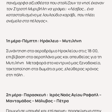
πανέμορφα αξιοθέατα που στολίζουν το νησί έκαναν
τον Στρατή Μυριβήλη να γράψει: «Λέσβος… ένα
καταστολισμένο με λουλούδια καράβι, που πλέει
ανέμελα στο πέλαγος».
1η μέρα-Πέμπτη : Ηράκλειο – Μυτιλήνη
Συνάντηση στο αεροδρόμιο Ηρακλείου στις 18:00,
επιβίβαση στο αεροπλάνο μας και απευθείας για τη
Μυτιλήνη Μεταφορά στο κεντρικό μας ξενοδοχείο,
τακτοποίηση στα δωμάτια μας ,ελεύθερος χρόνος
στη πόλη .
2η μέρα- Παρασκευή : Ιερός Ναός Αγίου Ραφαήλ –
Μανταμάδος – Μόλυβος – Πέτρα
Πρωινό σε μπουφέ και επίσκεψη- προσκύνημα στην