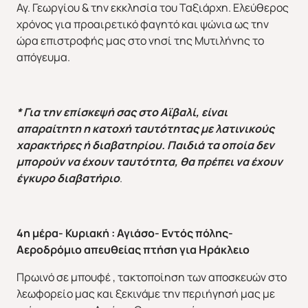
Αγ. Γεωργίου & την εκκλησία του Ταξιάρχη. Ελεύθερος
χρόνος για προαιρετικό φαγητό και ψώνια ως την
ώρα επιστροφής μας στο νησί της Μυτιλήνης το
απόγευμα.
* Για την επίσκεψή σας στο Αϊβαλί, είναι
απαραίτητη η κατοχή ταυτότητας με λατινικούς
χαρακτήρες ή διαβατηρίου. Παιδιά τα οποία δεν
μπορούν να έχουν ταυτότητα, θα πρέπει να έχουν
έγκυρο διαβατήριο
.
4η μέρα- Κυριακή : Αγιάσο- Εντός πόλης-
Αεροδρόμιο απευθείας πτήση για Ηράκλειο
Πρωινό σε μπουφέ , τακτοποίηση των αποσκευών στο
λεωφορείο μας και ξεκινάμε την περιήγησή μας με
ΕΥΡΩΠΗ
ΑΜΕΡΙΚΗ