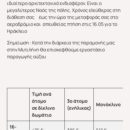
ιδιαίτερο αρχιτεκτονικό ενδιαφέρον. Είναι ο
μεγαλύτερος Ναός της πόλης. Χρόνος ελεύθερος στη
διάθεση σας έως την ώρα της μεταφοράς σας στο
αεροδρόμιο και απευθείας πτήση στις 16.05 για το
Ηράκλειο
Σημείωση : Κατά την διάρκεια της παραμονής μας
στην Μυτιλήνη θα επισκεφθούμε εργοστάσιο
παραγωγής ούζου
Τιμή ανά
Π
άτομο
3ο άτομο
Μονόκλινο
2
σε δίκλινο
(ενήλικας)
ε
δωμάτιο
16-