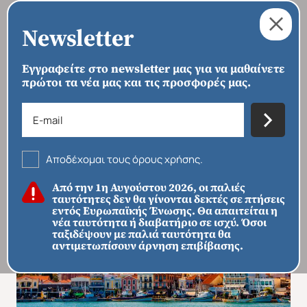
Newsletter
Εγγραφείτε στο newsletter μας για να μαθαίνετε
πρώτοι τα νέα μας και τις προσφορές μας.
›
›
›
ΑΡΧΙΚΗ
ΠΡΟΟΡΙΣΜΟΙ
ΕΥΡΏΠΗ
ΕΛΛΆΔΑ
Μυτιλήνη
Αποδέχομαι τους όρους χρήσης.
Από την 1η Αυγούστου 2026, οι παλιές
ταυτότητες δεν θα γίνονται δεκτές σε πτήσεις
εντός Ευρωπαϊκής Ένωσης. Θα απαιτείται η
νέα ταυτότητα ή διαβατήριο σε ισχύ. Όσοι
ταξιδέψουν με παλιά ταυτότητα θα
αντιμετωπίσουν άρνηση επιβίβασης.