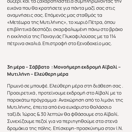
ουζερί και τα ζαχαροπλαστεία συμπληρώνοντας την
εικόνα που θα κρατήσετε για πάντα μαζί σας στις
αναμνήσεις σας. Επόμενός μας σταθμός τα
«Μετέωρα της Μυτιλήνης», το χωριό Πέτρα, όπου
επιβλητικά δεσπόζει σκαρφαλωμένη πάνω στο βράχο
η εκκλησία της Παναγιάς Γλυκοφιλούσας με τα 114
Χριστούγεννα & Πρωτοχρονιά
Χειμώνας 2026/2027
πέτρινα σκαλιά. Επιστροφή στο ξενοδοχείο μας.
3η μέρα – Σάββατο : Μονοήμερη εκδρομή Αϊβαλί –
Μυτιλήνη – Ελεύθερη μέρα
Πρωινό σε μπουφέ. Ελεύθερη μέρα στη διάθεση σας .
Προαιρετικά , προτείνουμε εκδρομή στο Αϊβαλί με το
παρακάτω πρόγραμμα: Αναχώρηση από το λιμάνι της
Μυτιλήνης, έπειτα από ένα ευχάριστο θαλάσσιο
ταξίδι 1ώρας & 30 λεπτών θα φθάσουμε στο Αϊβαλί.
Συνεχίζουμε πεζοί για να περιηγηθούμε στα στενά
δρομάκια της πόλης. Επίσκεψη-προσκύνημα στον Ι.Ν.