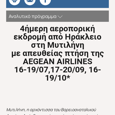
Αναλυτικό πρόγραμμα
4ήμερη αεροπορική
εκδρομή από Ηράκλειο
Απευθείας απο Ηράκλειο
Εκτός Ευρώπης
στη Μυτιλήνη
με απευθείας πτήση της
AEGEAN AIRLINES
16-19/07,17-20/09, 16-
19/10*
Μυτιλήνη, η αρχόντισσα του Βορειοανατολικού