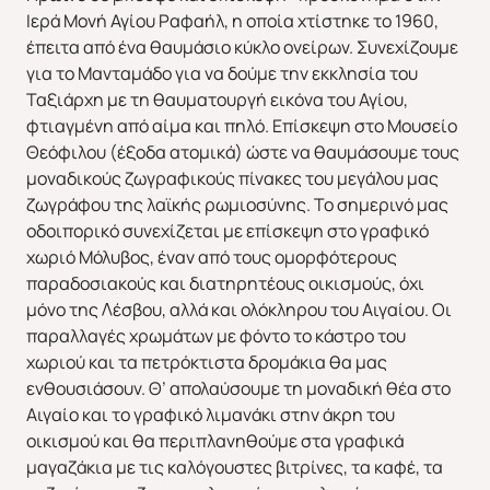
Ιερά Μονή Αγίου Ραφαήλ, η οποία χτίστηκε το 1960,
έπειτα από ένα θαυμάσιο κύκλο ονείρων. Συνεχίζουμε
για το Μανταμάδο για να δούμε την εκκλησία του
Ταξιάρχη με τη θαυματουργή εικόνα του Αγίου,
φτιαγμένη από αίμα και πηλό. Επίσκεψη στο Μουσείο
Θεόφιλου (έξοδα ατομικά) ώστε να θαυμάσουμε τους
μοναδικούς ζωγραφικούς πίνακες του μεγάλου μας
ζωγράφου της λαϊκής ρωμιοσύνης. Το σημερινό μας
οδοιπορικό συνεχίζεται με επίσκεψη στο γραφικό
χωριό Μόλυβος, έναν από τους ομορφότερους
παραδοσιακούς και διατηρητέους οικισμούς, όχι
μόνο της Λέσβου, αλλά και ολόκληρου του Αιγαίου. Οι
παραλλαγές χρωμάτων με φόντο το κάστρο του
χωριού και τα πετρόκτιστα δρομάκια θα μας
ενθουσιάσουν. Θ’ απολαύσουμε τη μοναδική θέα στο
Αιγαίο και το γραφικό λιμανάκι στην άκρη του
οικισμού και θα περιπλανηθούμε στα γραφικά
μαγαζάκια με τις καλόγουστες βιτρίνες, τα καφέ, τα