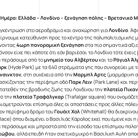
 Ημέρα:
Ελλάδα – Λονδίνο – ξενάγηση πόλης – Βρετανικό 
γκέντρωση στο αεροδρόμιο και αναχώρηση για
Λονδίνο
. Άφ
ίρνουμε κατεύθυνση προς το κέντρο της πολυπολιτισμικής 
νοντας
4ωρη πανοραμική ξενάγηση
στα πιο σημαντικά αξι
όνσον είχε πει κάποτε ότι εάν βαριέσαι το Λονδίνο τότε έχεις
 περάσουμε από το
μνημείο του Αλβέρτου
και το
Ρόγιαλ Άλ
αρκ
(Hyde Park) με τα 640 στρέμματα γης που συνορεύει με τ
νσινκτον
, στη συνέχεια από την
Μαρμπλ Αρτς
(μαρμάρινη α
ασχίζοντας την περίφημη οδό
Παρκ Λειν
(Park Lane) και πε
τατεθέν της βραδινής ζωής του Λονδίνου την
πλατεία Πικαν
ό την
πλατεία Τραφάλγκαρ
(Trafalgar square) που ονομάζετ
λιομετρούνται επίσημα όλες οι αποστάσεις προς άλλες πόλεις
ον περίφημο δρόμο του
Γουάιτ Χολ
(Whitehall) θα διακρίνου
lace) όπου διαμένει ο Βασιλιάς Κάρολος εκεί που έμενε και η
 περάσουμε και μπροστά από την είσοδο του επίσημου παλατ
κώβου
, αλλά επειδή ήταν σχετικά μικρό η Βασιλική Αυλή απο