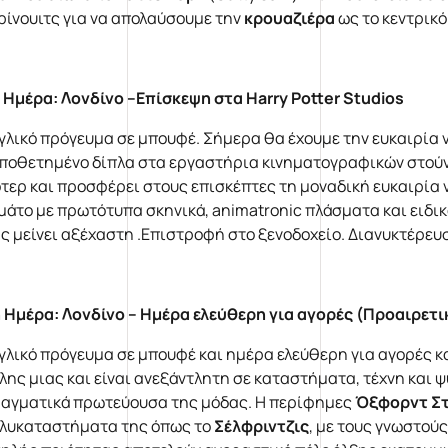
ρίνουιτς για να απολαύσουμε την
κρουαζιέρα
ως το κεντρικ
 Ημέρα:
Λονδίνο –Επίσκεψη στα
Harry
Potter
Studios
γλικό πρόγευμα σε μπουφέ. Σήμερα θα έχουμε την ευκαιρία ν
ποθετημένο δίπλα στα εργαστήρια κινηματογραφικών στούντι
τερ και προσφέρει στους επισκέπτες τη μοναδική ευκαιρία ν
μάτο με πρωτότυπα σκηνικά, animatronic πλάσματα και ειδικ
ς μείνει αξέχαστη .Επιστροφή στο ξενοδοχείο. Διανυκτέρευ
 Ημέρα:
Λονδίνο – Ημέρα ελεύθερη για αγορές
(Προαιρετι
γλικό πρόγευμα σε μπουφέ και ημέρα ελεύθερη για αγορές κα
λης μιας και είναι ανεξάντλητη σε καταστήματα, τέχνη και ψ
αγματικά πρωτεύουσα της μόδας. Η περίφημες
Όξφορντ Στ
λυκαταστήματα της όπως το
Σέλφριντζις
, με τους γνωστού