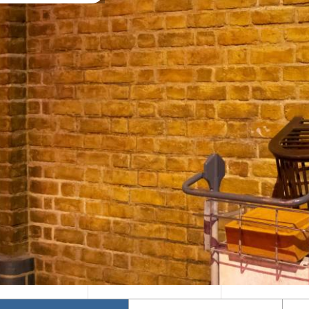
Mika's Exclusive
Φθινόπωρο 2026
Groups