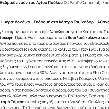
θεδρικός ναός του Αγίου Παύλου
(St Paul’s Cathedral). Ε
 Ημέρα
:
Λονδίνο – Εκδρομή στο Κάστρο Γουίνσδορ – Αθήν
γλικό πρόγευμα σε μπουφέ. Αναχώρηση για το Κάστρο του Γ
ίσκεψη
. Πρώτα θα περάσουμε από το
Βασιλικό κολέγιο του
λεγίου που κάτω από τους αψιδωτούς πύργους του εξακολουθε
ι αριστοκράτες κάθε κλάσης. Το κολέγιο του Ήτον είναι ένα 
έον αναγνωρισμένα εκπαιδευτικά ιδρύματα, με κύρος και κα
 μαθητές του – γόνοι της παγκόσμιας ελίτ – καταφέρνουν να
ς λεγόμενης Ivy League – αλλά και στα περιώνυμα ιδρύματα 
λιστα σε ένα ποσοστό 30%. Δεν είναι τυχαίο ότι στο Eton C
ετανίας, ανάμεσα στους οποίους ο Ντέιβιντ Κάμερον αλλά κα
λοι. Από τους πλέον γνωστούς αποφοίτους του είναι ακόμη οι 
αδρομή στο παρελθόν στους διαδρόμους του θα «συναντήσου
γουελ, αλλά και μέλη των οικογενειών Ρόθτσιλντ, Γκόλντσμι
ταμό Τάμεση
ο οποίος πηγάζει από τα βουνά της Ουαλίας κα
υ Γουίντσορ. Το Γουίνσδορ είναι Βασιλικό χωριό διότι μέσα 