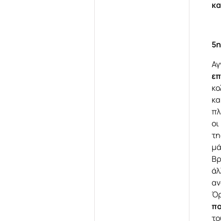
κα
5η
Αγ
επ
κο
κα
πλ
οι
τη
μά
Βρ
άλ
αν
Όρ
πο
το