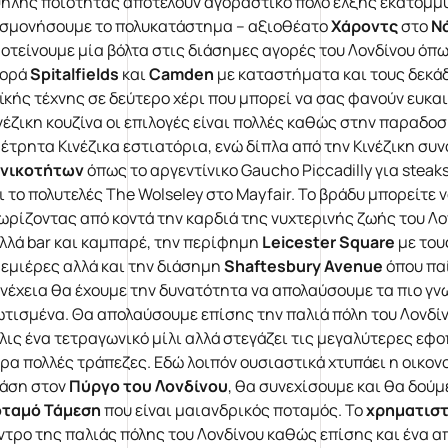
ηλής ποιότητας αποτελούν αγοραστικό πόλο έλξης εκατομμυ
σμονήσουμε το πολυκατάστημα – αξιοθέατο
Χάροντς
στο
Ν
οτείνουμε μία βόλτα στις διάσημες αγορές του Λονδίνου όπ
γορά
Spitalfields
και
Camden
με καταστήματα και τους δεκάδ
ϊκής τέχνης σε δεύτερο χέρι που μπορεί να σας φανούν ευκαι
νέζικη κουζίνα οι επιλογές είναι πολλές καθώς στην παραδο
έτρητα Κινέζικα εστιατόρια, ενώ δίπλα από την Κινέζικη συ
νικοτήτων
όπως το αργεντίνικο Gaucho Piccadilly για stea
ι το πολυτελές The Wolseley στο Mayfair. Το βράδυ μπορείτε
ωρίζοντας από κοντά την καρδιά της νυχτερινής ζωής του Λο
λλά bar και καμπαρέ, την περίφημη
Leicester
Square
με του
εμιέρες αλλά και την διάσημη
Shaftesbury
Avenue
όπου παί
νέχεια θα έχουμε την δυνατότητα να απολαύσουμε τα πιο γν
τισμένα. Θα απολαύσουμε επίσης την παλιά πόλη του Λονδίν
λις ένα τετραγωνικό μίλι αλλά στεγάζει τις μεγαλύτερες εφο
ρα πολλές τράπεζες. Εδώ λοιπόν ουσιαστικά χτυπάει η οικον
άση στον
Πύργο του Λονδίνου
, θα συνεχίσουμε και θα δούμ
ταμό Τάμεση
που είναι μαιανδρικός ποταμός. Το
χρηματισ
ντρο της παλιάς πόλης του Λονδίνου καθώς επίσης και ένα 