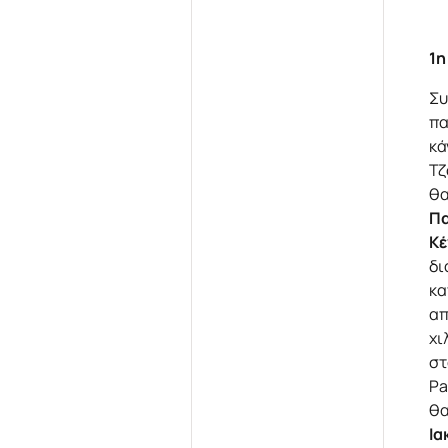
1η
Συ
πα
κά
Τζ
θα
Π
Κέ
δι
κα
απ
χι
στ
Pa
θα
Ια