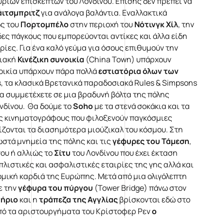
ρίων επισκεπτών του Λονδίνου. Επίσης δεν πρέπει να
άιτσμπριτζ
για ανάλογα βαλάντια. Εναλλακτικά
ως του
Πορτομπέλο
στην περιοχή του
Νότινγκ Χίλ
, την
ες πάγκους που εμπορεύονται αντίκες και άλλα είδη
ρίες. Για ένα καλό γεύμα για όσους επιθυμούν την
σιακή
Κινέζικη συνοικία
(China Town) υπάρχουν
νοικία υπάρχουν πάρα πολλά
εστιατόρια όλων των
ks, τα κλασικά Βρετανικά παραδοσιακά Rules & Simpsons
 να συμμετέχετε σε μια βραδυνή βόλτα της πόλης
νδίνου. Θα δούμε το
Soho
με τα στενά σοκάκια και τα
ς κινηματογράφους που φιλοξενούν παγκόσμιες
ζονται τα διασημότερα μιούζικαλ του κόσμου. Στη
ωστά μνημεία της πόλης και τις
γέφυρες του
Τάμεση
,
ου ή αλλιώς το
Σίτυ
του Λονδίνου που έχει έκταση
πλιστικές και ασφαλιστικές εταιρίες της γης αλλά και
ομική καρδιά της Ευρώπης. Μετά από μια ολιγόλεπτη
ε την
γέφυρα του πύργου
(Tower Bridge) πάνω στον
τήριο
και η
τράπεζα της Αγγλίας
βρίσκονται εδώ στο
από τα αριστουργήματα του Κρίστοφερ Ρεν
ο