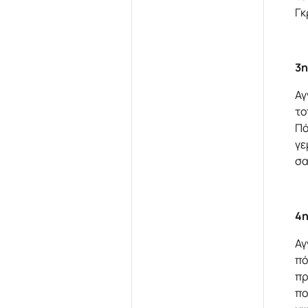
Γκ
3η
Αγ
το
Πό
γε
σα
4η
Αγ
πό
πρ
πο