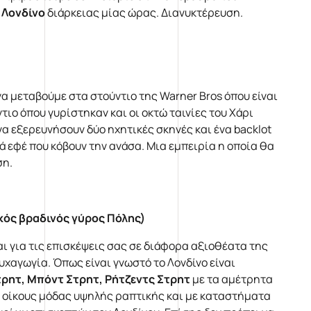
ό
Λονδίνο
διάρκειας μίας ώρας. Διανυκτέρευση.
α μεταβούμε στα στούντιο της Warner Bros όπου είναι
ο όπου γυρίστηκαν και οι οκτώ ταινίες του Χάρι
α εξερευνήσουν δύο ηχητικές σκηνές και ένα backlot
ά εφέ που κόβουν την ανάσα. Μια εμπειρία η οποία θα
ση.
κός βραδινός γύρος Πόλης)
ι για τις επισκέψεις σας σε διάφορα αξιοθέατα της
υχαγωγία. Όπως είναι γνωστό το Λονδίνο είναι
ρητ, Μπόντ Στρητ, Ρήτζεντς Στρητ
με τα αμέτρητα
ς οίκους μόδας υψηλής ραπτικής και με καταστήματα