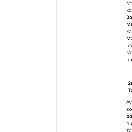
Μπ
κα
βο
Μπ
κα
Μ
μο
Μα
μα
2
Τ
Αγ
εκ
ασ
ημ
το