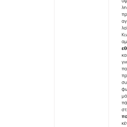
υψ
λη
πρ
α
λα
Κι
αμ
εθ
κα
γν
πο
πρ
συ
φω
μό
πά
στ
πο
κέ