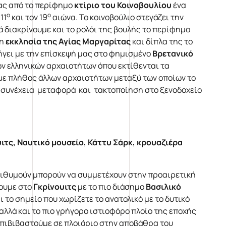
ας από το περίφημο
κτίριο του Κοινοβουλίου
ένα
ο
ο
11
και τον 19
αιώνα. Το κοινοβούλιο στεγάζει την
 διακρίνουμε και το ρολόι της βουλής το περίφημο
 η
εκκλησία της Αγίας Μαργαρίτας
και δίπλα της το
ήγει με την επίσκεψή μας στο φημισμένο
Βρετανικό
ων ελληνικών αρχαιοτήτων όπου εκτίθενται τα
ε πλήθος άλλων αρχαιοτήτων μεταξύ των οποίων το
ν συνέχεια μεταφορά και τακτοποίηση στο ξενοδοχείο
ιτς, Ναυτικό μουσείο, Κάττυ Σάρκ, κρουαζιέρα
επιθυμούν μπορούν να συμμετέχουν στην προαιρετική
ξουμε στο
Γκρίνουιτς
με το πιο διάσημο
Βασιλικό
 το σημείο που χωρίζετε το ανατολικό με το δυτικό
αλλά και το πιο γρήγορο ιστιοφόρο πλοίο της εποχής
 επιβιβαστούμε σε πλοιάριο στην αποβάθρα του