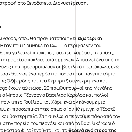
πιστροφή στο ξενοδοχείο. Διανυκτέρευση.
α
ουίνσδορ, όπου θα πραγματοποιηθεί
εξωτερική
 Ήτον
που ιδρύθηκε το 1440. Το περιβάλλον του
ί να γαλουχεί πρίγκιπες, δούκες, λόρδους, κόμηδες,
οικοτροφείο αποκλειστικά αρρένων. Αποτελεί ένα από τα
νόνες που προσομοιάζουν σε βασιλικό πρωτόκολλο, ενώ
 εισαχθούν σε ένα τεράστιο ποσοστό σε πανεπιστήμια
της Οξφόρδης και του Κέμπριτζ συγκεκριμένα και
ollege έχουν τελειώσει 20 πρωθυπουργοί της Μεγάλης
ι ο Μπόρις Τζόνσον ο Βασιλιάς Κάρολος και πολλοί
πρίγκιπες Γουίλιαμ και Χάρι, ενώ αν κάνουμε μια
με» προσωπικότητες όπως ο Ίαν Φλέμινγκ, ο Τζορτζ
θ και Βάντερμπιλτ. Στη συνέχεια περνούμε πάνω από τον
ι στην πορεία του περνάει και από το Βασιλικό χωριό
στο κάστρο φιλοξενούνται και τα
θερινά ανάκτορα της