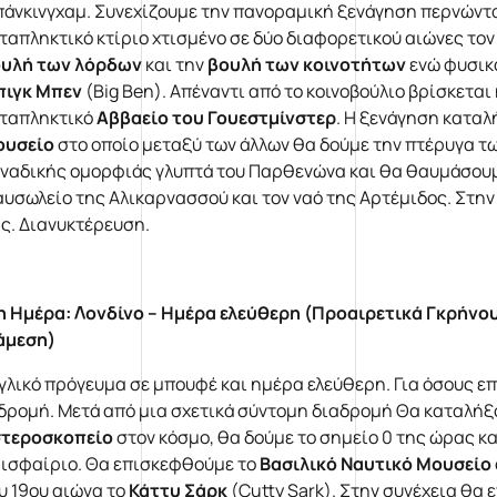
άνκινγχαμ. Συνεχίζουμε την πανοραμική ξενάγηση περνώντ
ταπληκτικό κτίριο χτισμένο σε δύο διαφορετικού αιώνες τον 
υλή των λόρδων
και την
βουλή των κοινοτήτων
ενώ φυσικά
ιγκ Μπεν
(Big Ben). Απέναντι από το κοινοβούλιο βρίσκεται
ταπληκτικό
Αββαείο του Γουεστμίνστερ
. Η ξενάγηση καταλ
ουσείο
στο οποίο μεταξύ των άλλων θα δούμε την πτέρυγα τ
ναδικής ομορφιάς γλυπτά του Παρθενώνα και θα θαυμάσουμ
υσωλείο της Αλικαρνασσού και τον ναό της Αρτέμιδος. Στη
ς. Διανυκτέρευση.
η Ημέρα:
Λονδίνο – Ημέρα ελεύθερη
(Προαιρετικά Γκρήνου
άμεση)
γλικό πρόγευμα σε μπουφέ και ημέρα ελεύθερη. Για όσους 
δρομή. Μετά από μια σχετικά σύντομη διαδρομή Θα καταλή
τεροσκοπείο
στον κόσμο, θα δούμε το σημείο 0 της ώρας και
ισφαίριο. Θα επισκεφθούμε το
Βασιλικό Ναυτικό Μουσείο
υ 19ου αιώνα το
Κάττυ Σάρκ
(Cutty Sark). Στην συνέχεια θα