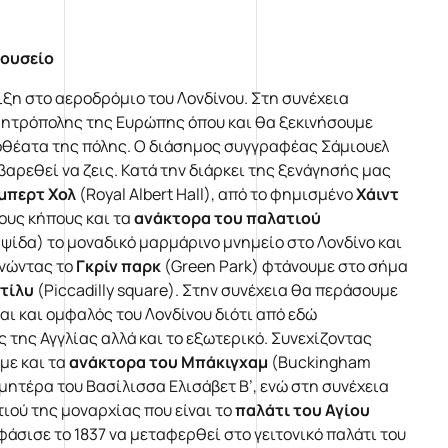
Μουσείο
ιξη στο αεροδρόμιο του Λονδίνου. Στη συνέχεια
μητρόπολης της Ευρώπης όπου και θα ξεκινήσουμε
οθέατα της πόλης. Ο διάσημος συγγραφέας Σάμιουελ
 βαρεθεί να ζεις. Κατά την διάρκει της ξενάγησής μας
μπερτ Χολ
(Royal Albert Hall), από το φημισμένο
Χάιντ
ους κήπους και τα
ανάκτορα του πα
λ
ατιού
ψίδα) το μοναδικό μαρμάρινο μνημείο στο Λονδίνο και
ρνώντας το
Γκρίν παρκ
(Green Park) φτάνουμε στο σήμα
τίλυ
(Piccadilly square). Στην συνέχεια θα περάσουμε
αι και ομφαλός του Λονδίνου διότι από εδώ
 της Αγγλίας αλλά και το εξωτερικό. Συνεχίζοντας
με και τα
ανάκτορα του Μπάκιγχαμ
(Buckingham
 μητέρα του Βασίλισσα Ελισάβετ Β’, ενώ στη συνέχεια
ιού της μοναρχίας που είναι το
παλάτι του Αγίου
φάσισε το 1837 να μεταφερθεί στο γειτονικό παλάτι του