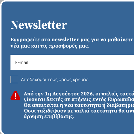
ΑΡΧΙΚΗ
Newsletter
Εγγραφείτε στο newsletter μας για να μαθαίνετε
νέα μας και τις προσφορές μας.
Αποδέχομαι τους όρους χρήσης.
ΚΑΛΟΚΑΙΡΙ 2026
Από την 1η Αυγούστου 2026, οι παλιές ταυτ
ΕΥΡΩΠΗ
Απευθείας απο
γίνονται δεκτές σε πτήσεις εντός Ευρωπαϊ
Ηράκλειο
Εκτός Ευρώπης
Θα απαιτείται η νέα ταυτότητα ή διαβατήριο
Λονδίνο με Harry
Όσοι ταξιδέψουν με παλιά ταυτότητα θα αν
άρνηση επιβίβασης.
Potter