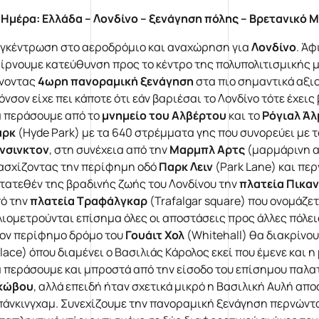
 Ημέρα:
Ελλάδα – Λονδίνο – ξενάγηση πόλης – Βρετανικό 
γκέντρωση στο αεροδρόμιο και αναχώρηση για
Λονδίνο
. Άφ
ίρνουμε κατεύθυνση προς το κέντρο της πολυπολιτισμικής 
νοντας
4ωρη πανοραμική ξενάγηση
στα πιο σημαντικά αξι
όνσον είχε πει κάποτε ότι εάν βαριέσαι το Λονδίνο τότε έχεις
 περάσουμε από το
μνημείο του Αλβέρτου
και το
Ρόγιαλ Άλ
αρκ
(Hyde Park) με τα 640 στρέμματα γης που συνορεύει με τ
νσινκτον
, στη συνέχεια από την
Μαρμπλ Αρτς
(μαρμάρινη α
ασχίζοντας την περίφημη οδό
Παρκ Λειν
(Park Lane) και πε
τατεθέν της βραδινής ζωής του Λονδίνου την
πλατεία Πικαν
ό την
πλατεία Τραφάλγκαρ
(Trafalgar square) που ονομάζετ
λιομετρούνται επίσημα όλες οι αποστάσεις προς άλλες πόλεις
ον περίφημο δρόμο του
Γουάιτ Χολ
(Whitehall) θα διακρίνου
lace) όπου διαμένει ο Βασιλιάς Κάρολος εκεί που έμενε και η
 περάσουμε και μπροστά από την είσοδο του επίσημου παλατ
κώβου
, αλλά επειδή ήταν σχετικά μικρό η Βασιλική Αυλή απο
άνκινγχαμ. Συνεχίζουμε την πανοραμική ξενάγηση περνώντ