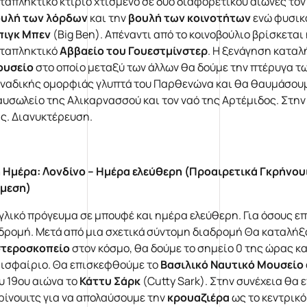
ταπληκτικό κτίριο χτισμένο σε δύο διαφορετικού αιώνες τον 
υλή των λόρδων
και την
βουλή των κοινοτήτων
ενώ φυσικά
ιγκ Μπεν
(Big Ben). Απέναντι από το κοινοβούλιο βρίσκεται
ταπληκτικό
Αββαείο του Γουεστμίνστερ
. Η ξενάγηση καταλ
ουσείο
στο οποίο μεταξύ των άλλων θα δούμε την πτέρυγα τ
ναδικής ομορφιάς γλυπτά του Παρθενώνα και θα θαυμάσουμ
υσωλείο της Αλικαρνασσού και τον ναό της Αρτέμιδος. Στη
ς. Διανυκτέρευση.
 Ημέρα:
Λονδίνο – Ημέρα ελεύθερη
(Προαιρετικά Γκρήνουι
μεση)
γλικό πρόγευμα σε μπουφέ και ημέρα ελεύθερη. Για όσους 
δρομή. Μετά από μια σχετικά σύντομη διαδρομή Θα καταλή
τεροσκοπείο
στον κόσμο, θα δούμε το σημείο 0 της ώρας και
ισφαίριο. Θα επισκεφθούμε το
Βασιλικό Ναυτικό Μουσείο
υ 19ου αιώνα το
Κάττυ Σάρκ
(Cutty Sark). Στην συνέχεια θα
ρίνουιτς για να απολαύσουμε την
κρουαζιέρα
ως το κεντρικ