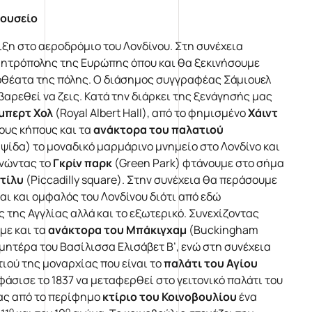
Μουσείο
ιξη στο αεροδρόμιο του Λονδίνου. Στη συνέχεια
μητρόπολης της Ευρώπης όπου και θα ξεκινήσουμε
οθέατα της πόλης. Ο διάσημος συγγραφέας Σάμιουελ
 βαρεθεί να ζεις. Κατά την διάρκει της ξενάγησής μας
μπερτ Χολ
(Royal Albert Hall), από το φημισμένο
Χάιντ
ους κήπους και τα
ανάκτορα του πα
λ
ατιού
ψίδα) το μοναδικό μαρμάρινο μνημείο στο Λονδίνο και
ρνώντας το
Γκρίν παρκ
(Green Park) φτάνουμε στο σήμα
τίλυ
(Piccadilly square). Στην συνέχεια θα περάσουμε
αι και ομφαλός του Λονδίνου διότι από εδώ
 της Αγγλίας αλλά και το εξωτερικό. Συνεχίζοντας
με και τα
ανάκτορα του Μπάκιγχαμ
(Buckingham
 μητέρα του Βασίλισσα Ελισάβετ Β’, ενώ στη συνέχεια
ιού της μοναρχίας που είναι το
παλάτι του Αγίου
φάσισε το 1837 να μεταφερθεί στο γειτονικό παλάτι του
ας από το περίφημο
κτίριο του Κοινοβουλίου
ένα
ο
ο