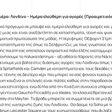
μέρα:
Λονδίνο – Ημέρα ελεύθερη για αγορές (Προαιρετικό
ικό πρόγευμα σε μπουφέ και ημέρα ελεύθερη για αγορές και 
ς μιας και είναι ανεξάντλητη σε καταστήματα, τέχνη και ψυχ
ματικά πρωτεύουσα της μόδας. Η περίφημες Όξφορντ Στρητ,
καταστήματα της όπως το Σέλφριντζις, με τους γνωστούς ο
ής ποιότητας αποτελούν αγοραστικό πόλο έλξης εκατομμυρίω
ονήσουμε το πολυκατάστημα – αξιοθέατο Χάροντς στο Νάιτσ
είνουμε μία βόλτα στις διάσημες αγορές του Λονδίνου όπως τ
ά Spitalfields και Camden με καταστήματα και τους δεκάδες 
ής τέχνης σε δεύτερο χέρι που μπορεί να σας φανούν ευκαιρίε
ζικη κουζίνα οι επιλογές είναι πολλές καθώς στην παραδοσι
ζικα εστιατόρια, ενώ δίπλα από την Κινέζικη συνοικία υπάρ
ργεντίνικο Gaucho Piccadilly για steaks, τα κλασικά Βρετανι
eley στο Mayfair. Το βράδυ μπορείτε να συμμετέχετε σε μια 
ιά της νυχτερινής ζωής του Λονδίνου. Θα δούμε το Soho με τα
φημη Leicester Square με τους κινηματογράφους που φιλοξε