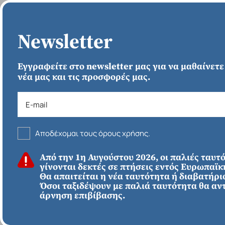
ΑΡΧΙΚΗ
Newsletter
Εγγραφείτε στο newsletter μας για να μαθαίνετε
νέα μας και τις προσφορές μας.
Αποδέχομαι τους όρους χρήσης.
ΚΑΛΟΚΑΙΡΙ 2026
Από την 1η Αυγούστου 2026, οι παλιές ταυτ
ΕΥΡΩΠΗ
Απευθείας απο
γίνονται δεκτές σε πτήσεις εντός Ευρωπαϊ
Ηράκλειο
Εκτός Ευρώπης
Θα απαιτείται η νέα ταυτότητα ή διαβατήριο
Λονδίνο
Όσοι ταξιδέψουν με παλιά ταυτότητα θα αν
άρνηση επιβίβασης.
1135€
*
ΑΠΌ