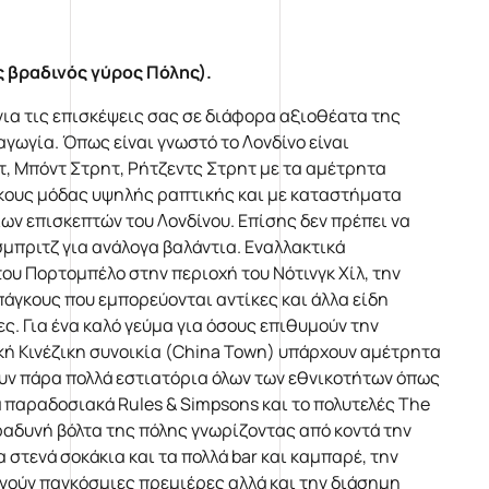
ς βραδινός γύρος Πόλης).
για τις επισκέψεις σας σε διάφορα αξιοθέατα της
αγωγία. Όπως είναι γνωστό το Λονδίνο είναι
 Μπόντ Στρητ, Ρήτζεντς Στρητ με τα αμέτρητα
ίκους μόδας υψηλής ραπτικής και με καταστήματα
ν επισκεπτών του Λονδίνου. Επίσης δεν πρέπει να
μπριτζ για ανάλογα βαλάντια. Εναλλακτικά
ου Πορτομπέλο στην περιοχή του Νότινγκ Χίλ, την
πάγκους που εμπορεύονται αντίκες και άλλα είδη
ς. Για ένα καλό γεύμα για όσους επιθυμούν την
ακή Κινέζικη συνοικία (China Town) υπάρχουν αμέτρητα
χουν πάρα πολλά εστιατόρια όλων των εθνικοτήτων όπως
κά παραδοσιακά Rules & Simpsons και το πολυτελές The
βραδυνή βόλτα της πόλης γνωρίζοντας από κοντά την
 στενά σοκάκια και τα πολλά bar και καμπαρέ, την
νούν παγκόσμιες πρεμιέρες αλλά και την διάσημη