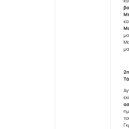
κα
βο
Μπ
κα
Μ
μο
Μα
μα
2η
Τά
Αγ
εκ
ασ
ημ
το
Γκ