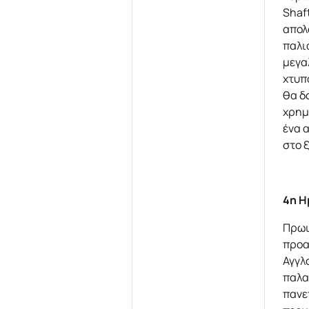
Shaf
απολ
παλιά
μεγα
χτυπ
θα δ
χρημ
ένα 
στο 
4η Η
Πρωι
προα
Αγγλ
παλα
πανε