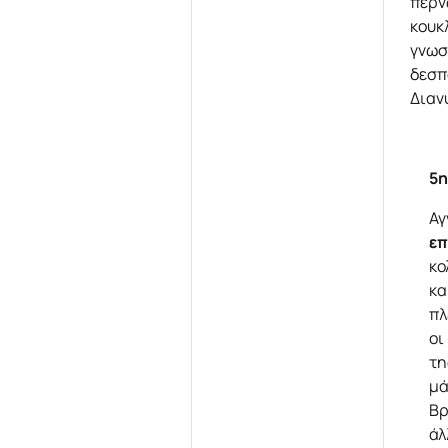
περν
κουκ
γνωσ
δεσπ
Διαν
5η
Αγ
επ
κο
κα
πλ
οι
τη
μά
Βρ
άλ