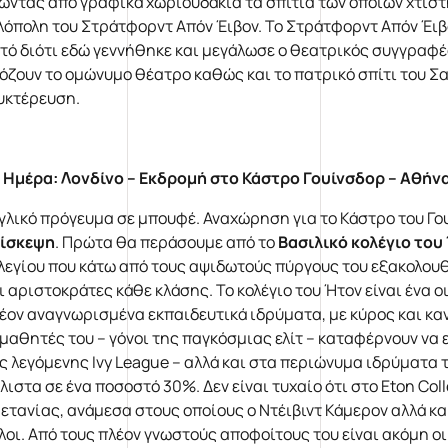
ώντας από γραφικά χωριουδάκια τα σπίτια των οποίων χτίστ
λόπολη του Στράτφορντ Απόν Έιβον. Το Στράτφορντ Απόν Έιβο
τό διότι εδώ γεννήθηκε και μεγάλωσε ο θεατρικός συγγραφέ
όζουν το ομώνυμο θέατρο καθώς και το πατρικό σπίτι του Σ
υκτέρευση.
 Ημέρα
:
Λονδίνο – Εκδρομή στο Κάστρο Γουίνσδορ – Αθήν
γλικό πρόγευμα σε μπουφέ. Αναχώρηση για το Κάστρο του Γ
ίσκεψη
. Πρώτα θα περάσουμε από το
Βασιλικό κολέγιο του
λεγίου που κάτω από τους αψιδωτούς πύργους του εξακολουθε
ι αριστοκράτες κάθε κλάσης. Το κολέγιο του Ήτον είναι ένα 
έον αναγνωρισμένα εκπαιδευτικά ιδρύματα, με κύρος και κα
 μαθητές του – γόνοι της παγκόσμιας ελίτ – καταφέρνουν να
ς λεγόμενης Ivy League – αλλά και στα περιώνυμα ιδρύματα 
λιστα σε ένα ποσοστό 30%. Δεν είναι τυχαίο ότι στο Eton C
ετανίας, ανάμεσα στους οποίους ο Ντέιβιντ Κάμερον αλλά κα
λοι. Από τους πλέον γνωστούς αποφοίτους του είναι ακόμη οι 