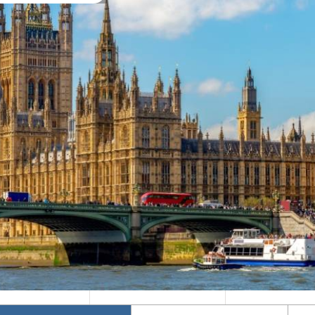
Mika's Exclusive
Φθινόπωρο 2026
Groups