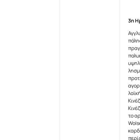
3η Η
Αγγλ
πόλη
πραγ
πολυ
υψηλ
λησμ
προτ
αγορ
λαϊκ
Κινέ
Κινέ
το α
Wols
καρδ
περί