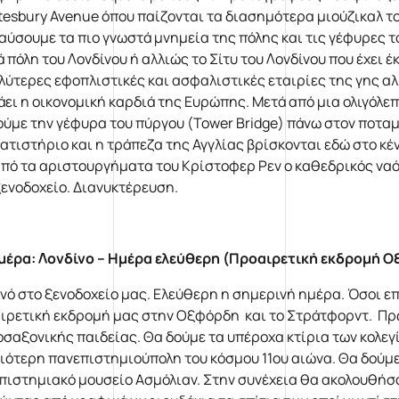
tesbury Avenue όπου παίζονται τα διασημότερα μιούζικαλ το
αύσουμε τα πιο γνωστά μνημεία της πόλης και τις γέφυρες 
 πόλη του Λονδίνου ή αλλιώς το Σίτυ του Λονδίνου που έχει έ
λύτερες εφοπλιστικές και ασφαλιστικές εταιρίες της γης αλ
άει η οικονομική καρδιά της Ευρώπης. Μετά από μια ολιγόλε
ούμε την γέφυρα του πύργου (Tower Bridge) πάνω στον ποταμ
ατιστήριο και η τράπεζα της Αγγλίας βρίσκονται εδώ στο κέ
από τα αριστουργήματα του Κρίστοφερ Ρεν ο καθεδρικός ναός
ξενοδοχείο. Διανυκτέρευση.
μέρα:
Λονδίνο – Ημέρα ελεύθερη (Προαιρετική εκδρομή 
νό στο ξενοδοχείο μας. Ελεύθερη η σημερινή ημέρα. Όσοι ε
ιρετική εκδρομή μας στην Οξφόρδη και το Στράτφορντ. Πρ
οσαξονικής παιδείας. Θα δούμε τα υπέροχα κτίρια των κολεγ
ιότερη πανεπιστημιούπολη του κόσμου 11ου αιώνα. Θα δούμε 
πιστημιακό μουσείο Ασμόλιαν. Στην συνέχεια θα ακολουθήσ