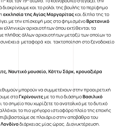
11
και τον 19
αιώνα. Το κοινοβούλιο στεγάζει την
 διακρίνουμε και το ρολόι της βουλής το περίφημο
 η
εκκλησία της Αγίας Μαργαρίτας
και δίπλα της το
ήγει με την επίσκεψή μας στο φημισμένο
Βρετανικό
ων ελληνικών αρχαιοτήτων όπου εκτίθενται τα
ε πλήθος άλλων αρχαιοτήτων μεταξύ των οποίων το
ν συνέχεια μεταφορά και τακτοποίηση στο ξενοδοχείο
τς, Ναυτικό μουσείο, Κάττυ Σάρκ, κρουαζιέρα
επιθυμούν μπορούν να συμμετέχουν στην προαιρετική
ξουμε στο
Γκρίνουιτς
με το πιο διάσημο
Βασιλικό
 το σημείο που χωρίζετε το ανατολικό με το δυτικό
αλλά και το πιο γρήγορο ιστιοφόρο πλοίο της εποχής
 επιβιβαστούμε σε πλοιάριο στην αποβάθρα του
ό
Λονδίνο
διάρκειας μίας ώρας. Διανυκτέρευση.