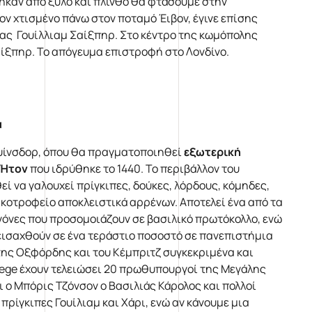
ηκαν από ξύλο και πλίνθο θα φτάσουμε στην
ν χτισμένο πάνω στον ποταμό Έιβον, έγινε επίσης
ας Γουίλλιαμ Σαίξπηρ. Στο κέντρο της κωμόπολης
αίξπηρ. Το απόγευμα επιστροφή στο Λονδίνο.
α
ουίνσδορ, όπου θα πραγματοποιηθεί
εξωτερική
 Ήτον
που ιδρύθηκε το 1440. Το περιβάλλον του
ί να γαλουχεί πρίγκιπες, δούκες, λόρδους, κόμηδες,
οικοτροφείο αποκλειστικά αρρένων. Αποτελεί ένα από τα
νόνες που προσομοιάζουν σε βασιλικό πρωτόκολλο, ενώ
 εισαχθούν σε ένα τεράστιο ποσοστό σε πανεπιστήμια
της Οξφόρδης και του Κέμπριτζ συγκεκριμένα και
ollege έχουν τελειώσει 20 πρωθυπουργοί της Μεγάλης
ι ο Μπόρις Τζόνσον ο Βασιλιάς Κάρολος και πολλοί
πρίγκιπες Γουίλιαμ και Χάρι, ενώ αν κάνουμε μια