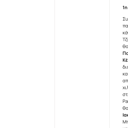
1η
Συ
πα
κά
Τζ
θα
Π
Κέ
δι
κα
απ
χι
στ
Pa
θα
Ια
Μπ