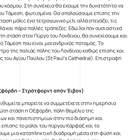
υ κόσμου. Στη συνέχεια θα έχουμε την δυνατότητα να
του Τάμεση, φωτισμένα. Θα απολαύσουμε επίσης την
κταση μόλις ένα τετραγωνικό μίλι αλλά στεγάζει τις
λά και πάρα πολλές τράπεζες. Εδώ λοιπόν ουσιαστικά
πτη στάση στον Πύργο του Λονδίνου, θα συνεχίσουμε και
ό Τάμεση που είναι μαιανδρικός ποταμός. Το
ντρο της παλιάς πόλης του Λονδίνου καθώς επίσης και
 του Αγίου Παύλου (St Paul’s Cathedral). Επιστροφή
Οξφόρδη – Στράτφορντ απόν Έιβον)
πιθυμείτε μπορείτε να συμμετέχετε στην ημερήσια
ώτη στάση η Οξφόρδη, πόλη θεμέλιο της
ίων και πανεπιστημίων στην πιο διάσημη και
επίσης το ρολόι του πύργου Κάρφαξ και το
ουμε μια καταπληκτική διαδρομή μέσα στη φύση και