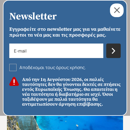
Newsletter
Εγγραφείτε στο newsletter μας για να μαθαίνετε
πρώτοι τα νέα μας και τις προσφορές μας.
›
›
›
ΑΡΧΙΚΗ
ΠΡΟΟΡΙΣΜΟΙ
ΕΥΡΏΠΗ
ΕΛΛΆΔΑ
Κεφαλονιά - Ιθάκη - Ζάκυνθος
Αποδέχομαι τους όρους χρήσης.
Από την 1η Αυγούστου 2026, οι παλιές
ταυτότητες δεν θα γίνονται δεκτές σε πτήσεις
εντός Ευρωπαϊκής Ένωσης. Θα απαιτείται η
νέα ταυτότητα ή διαβατήριο σε ισχύ. Όσοι
ταξιδέψουν με παλιά ταυτότητα θα
αντιμετωπίσουν άρνηση επιβίβασης.