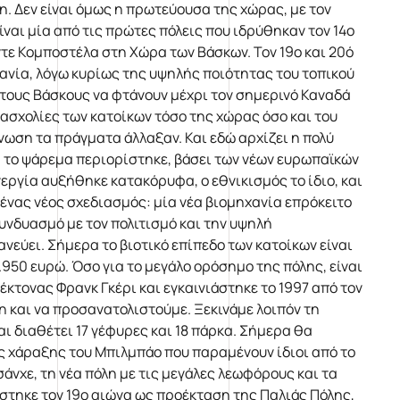
. Δεν είναι όμως η πρωτεύουσα της χώρας, με τον
είναι μία από τις πρώτες πόλεις που ιδρύθηκαν τον 14ο
τε Κομποστέλα στη Χώρα των Βάσκων. Τον 19ο και 20ό
χανία, λόγω κυρίως της υψηλής ποιότητας του τοπικού
ε τους Βάσκους να φτάνουν μέχρι τον σημερινό Καναδά
 ασχολίες των κατοίκων τόσο της χώρας όσο και του
ωση τα πράγματα άλλαξαν. Και εδώ αρχίζει η πολύ
, το ψάρεμα περιορίστηκε, βάσει των νέων ευρωπαϊκών
νεργία αυξήθηκε κατακόρυφα, ο εθνικισμός το ίδιο, και
ένας νέος σχεδιασμός: μία νέα βιομηχανία επρόκειτο
υνδυασμό με τον πολιτισμό και την υψηλή
ανεύει. Σήμερα το βιοτικό επίπεδο των κατοίκων είναι
950 ευρώ. Όσο για το μεγάλο ορόσημο της πόλης, είναι
έκτονας Φρανκ Γκέρι και εγκαινιάστηκε το 1997 από τον
 και να προσανατολιστούμε. Ξεκινάμε λοιπόν τη
ι διαθέτει 17 γέφυρες και 18 πάρκα. Σήμερα θα
ς χάραξης του Μπιλμπάο που παραμένουν ίδιοι από το
άνχε, τη νέα πόλη με τις μεγάλες λεωφόρους και τα
άστηκε τον 19ο αιώνα ως προέκταση της Παλιάς Πόλης,