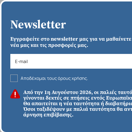
ΑΡΧΙΚΗ
Newsletter
Εγγραφείτε στο newsletter μας για να μαθαίνετε
νέα μας και τις προσφορές μας.
Αποδέχομαι τους όρους χρήσης.
ΚΑΛΟΚΑΙΡΙ 2026
Από την 1η Αυγούστου 2026, οι παλιές ταυτ
ΕΥΡΩΠΗ
Απευθείας απο
γίνονται δεκτές σε πτήσεις εντός Ευρωπαϊ
Ηράκλειο
Εκτός Ευρώπης
Θα απαιτείται η νέα ταυτότητα ή διαβατήριο
Ισπανία Χώρα των
Όσοι ταξιδέψουν με παλιά ταυτότητα θα αν
άρνηση επιβίβασης.
Βάσκων