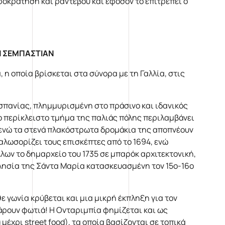
ροκράτηση και ραντεβού και εφόσον το επιτρέπει ο
ΑΝ ΣΕΜΠΑΣΤΙΑΝ
η οποία βρίσκεται στα σύνορα με τη Γαλλία, στις
Ισπανίας, πλημμυρισμένη στο πράσινο και ιδανικός
ο περίκλειστο τμήμα της παλιάς πόλης περιλαμβάνει
 ενώ τα στενά πλακόστρωτα δρομάκια της αποπνέουν
αλωσορίζει τους επισκέπτες από το 1694, ενώ
ων το δημαρχείο του 1735 σε μπαρόκ αρχιτεκτονική,
κλησία της Σάντα Μαρία κατασκευασμένη τον 15ο-16ο
ε γωνία κρύβεται και μια μικρή έκπληξη για τον
άρουν φωτιά! Η Ονταριμπία φημίζεται και ως
μέχρι street food), τα οποία βασίζονται σε τοπικά