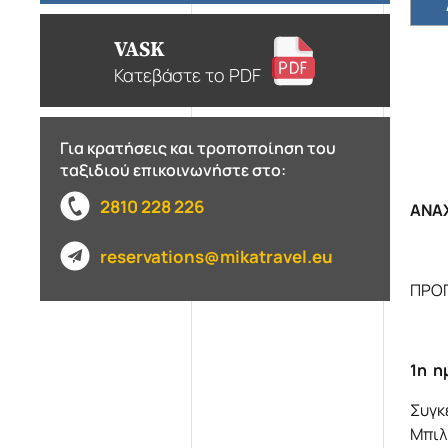
VASK
Κατεβάστε το PDF
Για κρατήσεις και τροποποίηση του
ταξιδιού επικοινωνήστε στο:
2810 228 226
ΑΝΑΧ
reservations@mikatravel.eu
ΠΡΟ
1η η
Συγκ
Μπιλ