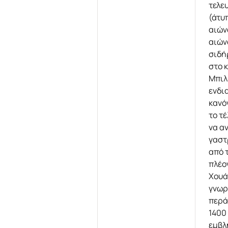
τελε
(άτυ
αιών
αιών
σιδή
στο 
Μπιλ
ενδι
κανό
το τ
να α
γαστ
από 
πλέο
Χουά
γνωρ
περά
1400
εμβλ