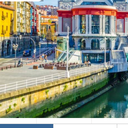
Mika's Exclusive
Φθινόπωρο 2026
Groups