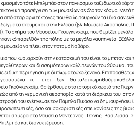
κμασμένο τότε Μπιλμπάο στον παγκόσμιο ταξιδιωτικό χάρτη, 
τεκτονική προσέγγιση των μουσείων σε όλο τον κόσμο. Μετά τ
ια από σταρ αρχιτέκτονες που θα λειτουργούν τα ίδια σαν ε
δείγματα έχουμε και στην Ελλάδα (βλ. Μουσείο Ακρόπολης, 
). Το σχήμα του Μουσείου Γκουγκενχάιμ, που θυμίζει μεγάλο κ
ηχανικό παρελθόν της πόλης με τα μεγάλα ναυπηγεία. Εξάλλου
το μουσείο να πλέει στον ποταμό Ναβάρο.
λικά που κυριαρχούν στην κατασκευή του είναι το μπετόν και
μεγαλύτερων και διασημότερων καλλιτεχνών του 20ού και του
σε ειδική περιήγηση με διπλωματούχο ξεναγό. Επιπροσθέτ
γορασμένα κι έτσι δεν θα ταλαιπωρηθούμε καθόλου στι
είο Γκούγκενχαϊμ, θα έρθουμε στο ιστορικό χωριό της Γκερνί
εώς από τη γερμανική αεροπορία κατά τη διάρκεια του Ισπανι
στροφή του ενέπνευσε τον Πάμπλο Πικάσο να δημιουργήσει ί
προσωπευτικές, όσο και σοκαριστικές απεικονίσεις της βιαι
θεται σήμερα στο Μουσείο Μοντέρνας Τέχνης Βασίλισσα Σο
Μπιλμπάο και διανυκτέρευση.