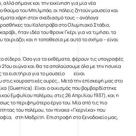
αλλά σήμανε και την εκκίνηση για μία νέα
ο θαύμα του Μπιλμπάο, οι πόλεις ζητούν μουσεία και
κθέματα χάρη στον σχεδιασμό τους – ανάλογα
Προσθήκες του Καλατράβα στο Ολυμπιακό Στάδιο,
αράβι, ήταν ιδέα του Φρανκ Γκέρι για να τιμήσει το
 ταιριάζει και η τοποθεσία με αυτό το σχήμα – είναι
 το σίδερο. Όσο για τα εκθέματα, φέρουν τις υπογραφές
 21ου αιώνα και θα τα απολαύσουμε όλα με την ησυχία
ως τα εισιτήρια για το μουσείο είναι
ς κουραστικές ουρές… Μετά την επίσκεψή μας στο
κα (Guernica). Είναι ο οικισμός που βομβαρδίστηκε
κού Εμφυλίου πολέμου, στις 26 Απριλίου 1937), και η
σως το περιφημότερο έργο του. Μία από τις πιο
ότητας του πολέμου, τον πίνακα «Γκερνίκα» που
φία, στη Μαδρίτη. Επιστροφή στο ξενοδοχείο μας,