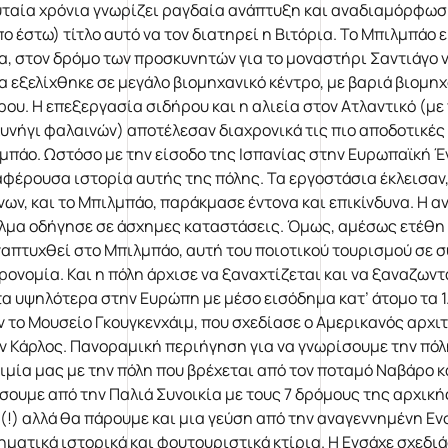
υταία χρόνια γνωρίζει ραγδαία ανάπτυξη και αναδιαμόρφωση
πο έστω) τίτλο αυτό να τον διατηρεί η Βιτόρια. Το Μπιλμπάο 
α, στον δρόμο των προσκυνητών για το μοναστήρι Σαντιάγο ν
α εξελίχθηκε σε μεγάλο βιομηχανικό κέντρο, με βαριά βιομη
ρου. Η επεξεργασία σιδήρου και η αλιεία στον Ατλαντικό (μ
κυνήγι φαλαινών) αποτέλεσαν διαχρονικά τις πιο αποδοτικές
μπάο. Ωστόσο με την είσοδο της Ισπανίας στην Ευρωπαϊκή Έν
αφέρουσα ιστορία αυτής της πόλης. Τα εργοστάσια έκλεισαν
νων, και το Μπιλμπάο, παράκμασε έντονα και επικίνδυνα. Η α
έλμα οδήγησε σε άσχημες καταστάσεις. Όμως, αμέσως ετέθη 
ναπτυχθεί στο Μπιλμπάο, αυτή του ποιοτικού τουρισμού σε σ
ρονομία. Και η πόλη άρχισε να ξαναχτίζεται και να ξαναζωντ
τα υψηλότερα στην Ευρώπη με μέσο εισόδημα κατ’ άτομο τα 1.
ν το Μουσείο Γκουγκενχάιμ, που σχεδίασε ο Αμερικανός αρχιτ
ν Κάρλος. Πανοραμική περιήγηση για να γνωρίσουμε την πόλη
ιμία μας με την πόλη που βρέχεται από τον ποταμό Ναβάρο κα
σουμε από την Παλιά Συνοικία με τους 7 δρόμους της αρχική
 (!) αλλά θα πάρουμε και μια γεύση από την αναγεννημένη Ενσ
ηματικά ιστορικά και φουτουριστικά κτίρια. Η Ενσάχε σχεδι