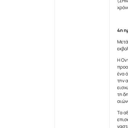
(ΣΗΜ
χρόν
4η η
Μετά
εκβο
Η Ον
προο
ένα 
την 
εισχ
τη δ
αιών
Τα α
επισ
γαστ