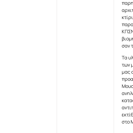
παρη
αρχι
κτίρ
παρα
ΚΠΣΝ
βιομ
σαν 
Τα υ
των 
μας 
προα
Μουσ
ανηλ
κατα
αντι
εκτί
στο 