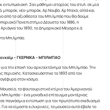
ι εντυπωσιακή. Σαν μάθημα ιστορίας του στυλ: σε μία
ά, μπαρόκ, νέο-μπαρόκ, Αρ Νουβό, Αρ Ντεκό, αλλά και
νο από τα αξιοθέατα του Μπιλμπάο που θα δούμε
τοποριακό Πανεπιστήμιο Δέουστο του 1886, η
 Αριάγκα του 1890, το Δημαρχιακό Μέγαρο κ.ά.
στο Μπιλμπάο.
κενχαϊμ – ΓΚΕΡΝΙΚΑ – ΜΠΙΛΜΠΑΟ
 για την εποχή του αρχιτεκτόνημα του Μπιλμπάο. Την
ης περιοχής. Κατασκευάστηκε το 1893 από τον
νογέφυρα στον κόσμο.
 Μουσείο, το φουτουριστικό κτίριο του Αμερικανού
υ Μπιλμπάο − ένα μοναδικό επίτευγμα μοντέρνας
άλεσε παγκόσμια εντύπωση για τον πρωτότυπο σχεδιασμό
Για να είμαστε ειλικρινείς, το μουσείο αυτό έβαλε το