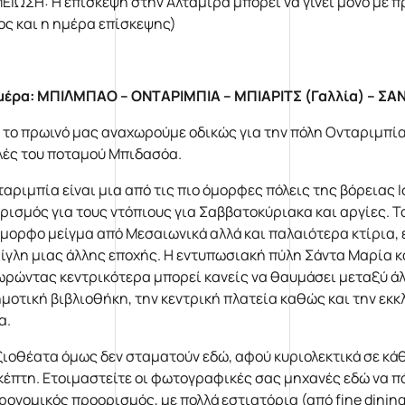
ΕΙΩΣΗ: Η επίσκεψη στην Αλταμίρα μπορεί να γίνει μόνο με π
ος και η ημέρα επίσκεψης)
μέρα: ΜΠΙΛΜΠΑΟ – ΟΝΤΑΡΙΜΠΙΑ – ΜΠΙΑΡΙΤΣ (Γαλλία) – Σ
 το πρωινό μας αναχωρούμε οδικώς για την πόλη Ονταριμπία, 
λές του ποταμού Μπιδασόα.
ταριμπία είναι μια από τις πιο όμορφες πόλεις της βόρειας 
ρισμός για τους ντόπιους για Σαββατοκύριακα και αργίες. Τ
όμορφο μείγμα από Μεσαιωνικά αλλά και παλαιότερα κτίρια,
αίγλη μιας άλλης εποχής. Η εντυπωσιακή πύλη Σάντα Μαρία κ
ωρώντας κεντρικότερα μπορεί κανείς να θαυμάσει μεταξύ άλλ
ημοτική βιβλιοθήκη, την κεντρική πλατεία καθώς και την εκ
α.
ξιοθέατα όμως δεν σταματούν εδώ, αφού κυριολεκτικά σε κάθ
κέπτη. Ετοιμαστείτε οι φωτογραφικές σας μηχανές εδώ να π
ρονομικός προορισμός, με πολλά εστιατόρια (από fine dining 