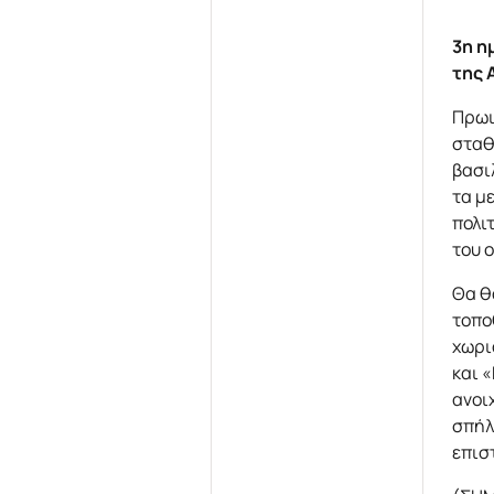
3η η
της 
Πρωι
σταθ
βασι
τα μ
πολι
του 
Θα θ
τοπο
χωρι
και 
ανοι
σπήλ
επισ