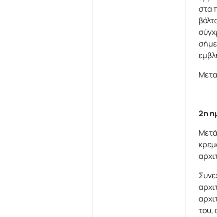
στα 
βόλτ
σύγχ
σήμε
εμβλ
Μετα
2η η
Μετά
κρεμ
αρχι
Συνε
αρχι
αρχι
του,