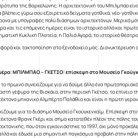
πρότυπα της Βαρκελώνης. Η αρχιτεκτονική του Μπιλμπάο είνα
α βλέπεις γύρω σου εξαιρετικά δείγματα γοτθικά, νέο-γοτθικ
ρονα με υπογραφές πολύ διάσημων αρχιτεκτόνων. Μερικά μό
ρα και τις επόμενες ημέρες είναι το ιστορικό αλλά και πρω
ηματική Κυκλική Πλατεία, η Παλιά Αγορά, το ιστορικό θέατρο
φορά και τακτοποίηση στο ξενοδοχείο μας. Διανυκτέρευση 
μέρα: ΜΠΙΛΜΠΑΟ – ΓΚΕΤΣΟ: επίσκεψη στο Μουσείο Γκούγ
 το πρωινό συνεχίζουμε για να δούμε άλλο ένα πρωτοποριακό
αστή γέφυρα της Βισκάια, στην περιοχή Γκέτσο, το επίνειο τ
τέκτονα μηχανικό Αλμπέρτο Παλάθιο και είναι η πρώτη γερα
χίζουμε για το διάσημο Μουσείο Γκούγκενχαϊμ. Επίσκεψη στο
τέκτονα Φρανκ Γκέρι και σήμα κατατεθέν πλέον της πόλης το
τεκτονικής, που όταν εγκαινιάστηκε το 1997, όχι μόνο προκ
 αλλά και έδωσε μια σημαντική παγκόσμια προβολή στην πόλη. 