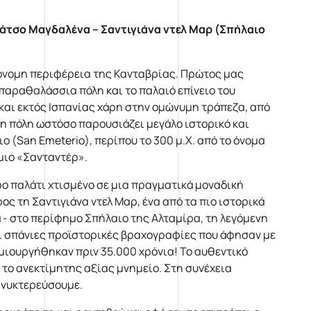
άτσο Μαγδαλένα – Σαντιγιάνα ντελ Μαρ (Σπήλαιο
όνομη περιφέρεια της Κανταβρίας. Πρώτος μας
παραθαλάσσια πόλη και το παλαιό επίνειο του
 και εκτός Ισπανίας χάρη στην ομώνυμη τράπεζα, από
η πόλη ωστόσο παρουσιάζει μεγάλο ιστορικό και
ο (San Emeterio), περίπου το 300 μ.Χ. από το όνομα
μιο «Σανταντέρ».
 παλάτι χτισμένο σε μια πραγματικά μοναδική
ς τη Σαντιγιάνα ντελ Μαρ, ένα από τα πιο ιστορικά
ά - στο περίφημο Σπήλαιο της Αλταμίρα, τη λεγόμενη
οι σπάνιες προϊστορικές βραχογραφίες που άφησαν με
μιουργήθηκαν πριν 35.000 χρόνια! Το αυθεντικό
ό το ανεκτίμητης αξίας μνημείο. Στη συνέχεια
ανυκτερεύσουμε.