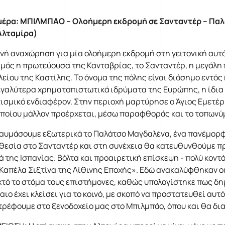
μέρα: ΜΠΙΛΜΠΑΟ – Ολοήμερη εκδρομή σε Σανταντέρ – Παλ
Αλταμίρα)
νή αναχώρηση για μία ολοήμερη εκδρομή στη γειτονική αυτ
μός η πρωτεύουσα της Κανταβρίας, το Σανταντέρ, η μεγάλη 
λείου της Καστίλης. Το όνομα της πόλης είναι διάσημο εντός
εγαλύτερα χρηματοπιστωτικά ιδρύματα της Ευρώπης, η ίδια 
τισμικό ενδιαφέρον. Στην περιοχή μαρτύρησε ο Άγιος Εμετέρι
οποίου μάλλον προέρχεται, μέσω παραφθοράς και το τοπωνύ
αυμάσουμε εξωτερικά το Παλάτσο Μαγδαλένα, ένα πανέμορφο
θεσία στο Σανταντέρ και στη συνέχεια θα κατευθυνθούμε προ
ά της Ισπανίας. Βόλτα και προαιρετική επίσκεψη - πολύ κοντ
«Καπέλα Σιξτίνα της Λίθινης Εποχής». Εδώ ανακαλύφθηκαν 
χτό το στόμα τους επιστήμονες, καθώς υπολογίστηκε πως δη
αιο έχει κλείσει για το κοινό, με σκοπό να προστατευθεί αυτ
τρέφουμε στο ξενοδοχείο μας στο Μπιλμπάο, όπου και θα δι