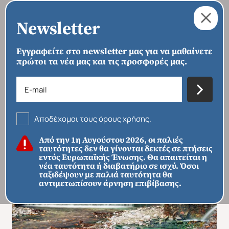
Newsletter
Εγγραφείτε στο newsletter μας για να μαθαίνετε
πρώτοι τα νέα μας και τις προσφορές μας.
›
›
›
ΑΡΧΙΚΗ
ΠΡΟΟΡΙΣΜΟΙ
ΕΥΡΏΠΗ
ΕΛΛΆΔΑ
Ιωάννινα – Λουτρά Πόζαρ
Αποδέχομαι τους όρους χρήσης.
Από την 1η Αυγούστου 2026, οι παλιές
ταυτότητες δεν θα γίνονται δεκτές σε πτήσεις
εντός Ευρωπαϊκής Ένωσης. Θα απαιτείται η
νέα ταυτότητα ή διαβατήριο σε ισχύ. Όσοι
ταξιδέψουν με παλιά ταυτότητα θα
αντιμετωπίσουν άρνηση επιβίβασης.