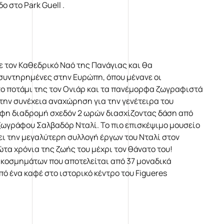
ο στο Park Guell .
ε τον Καθεδρικό Ναό της Πανάγιας και θα
 συντηρημένες στην Ευρώπη, όπου μένανε οι
ε το ποτάμι της τον Ονιάρ και τα πανέμορφα ζωγραφιστά
την συνέχεια αναχώρηση για την γενέτειρα του
ρφη διαδρομή σχεδόν 2 ωρών διασχίζοντας δάση από
 ζωγράφου Σαλβαδόρ Νταλί. Το πιο επισκέψιμο μουσείο
ει την μεγαλύτερη συλλογή έργων του Νταλί στον
ώτα χρόνια της ζωής του μέχρι τον θάνατο του!
 κοσμημάτων που αποτελείται από 37 μοναδικά
 ένα καφέ στο ιστορικό κέντρο του Figueres