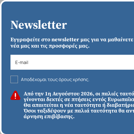
ΑΡΧΙΚΗ
Newsletter
Εγγραφείτε στο newsletter μας για να μαθαίνετε
νέα μας και τις προσφορές μας.
Αποδέχομαι τους όρους χρήσης.
ΚΑΛΟΚΑΙΡΙ 2026
Από την 1η Αυγούστου 2026, οι παλιές ταυτ
ΕΥΡΩΠΗ
Απευθείας απο
γίνονται δεκτές σε πτήσεις εντός Ευρωπαϊ
Ηράκλειο
Εκτός Ευρώπης
Θα απαιτείται η νέα ταυτότητα ή διαβατήριο
Γύρος Ισπανίας - 8
Όσοι ταξιδέψουν με παλιά ταυτότητα θα αν
άρνηση επιβίβασης.
Αυγούστου