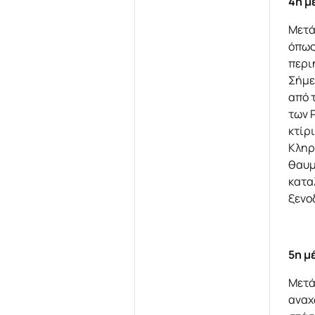
4η μ
Μετά
όπως
περι
Σήμε
από 
των 
κτίρ
Κληρ
θαυμ
κατα
ξενο
5η μ
Μετά
αναχ