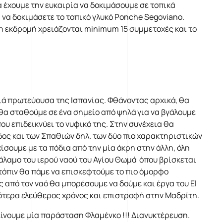
θα έχουμε την ευκαιρία να δοκιμάσουμε σε τοπικά
 να δοκιμάσετε το τοπικό γλυκό Ponche Segoviano.
η εκδρομή χρειάζονται minimum 15 συμμετοχές και το
ιά πρωτεύουσα της Ισπανίας. Φθάνοντας αρχικά, θα
θα σταθούμε σε ένα σημείο από ψηλά για να βγάλουμε
υ επιδεικνύει το νυφικό της. Στην συνέχεια θα
ς και των Σπαθιών δηλ. των δύο πιο χαρακτηριστικών
ίσουμε με τα πόδια από την μία άκρη στην άλλη, όλη
άλαμο του ιερού ναού του Αγίου Θωμά όπου βρίσκεται
τόπιν θα πάμε να επισκεφτούμε το πιο όμορφο
 από τον ναό θα μπορέσουμε να δούμε και έργα του El
γότερα ελεύθερος χρόνος και επιστροφή στην Μαδρίτη.
τείνουμε μία παράσταση Φλαμένκο !!! Διανυκτέρευση.