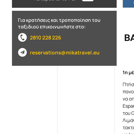
Για κρατήσεις και τροποποίηση του
ταξιδιού επικοινωνήστε στο:
Β
2810 228 226
reservations@mikatravel.eu
1η μ
Πτήσ
πανο
να α
Españ
του 
Λιμάν
τακτ