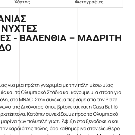
Χάρτης
Φωτογραφίες
ΑΝΙΑΣ
7 ΝΥΧΤΕΣ
ΕΣ - ΒΑΛΕΝΘΙΑ – ΜΑΔΡΙΤΗ
ΔΟ
ας για μια πρώτη γνωριμία με την πόλη μέσω μίας
ic και το Ολυμπιακό Στάδιο και κάνουμε μία στάση για
λη, στο MNAC. Στην συνέχεια περνάμε από την Plaza
άγωνο της Διχόνοιας όπου βρίσκεται και η Casa Batlló
υ αρχιτέκτονα. Κατόπιν συνεχίζουμε προς το Ολυμπιακό
νή μαρίνα των πολυτελή γιωτ. Άφιξη στο ξενοδοχείο και
στην καρδιά της πόλης άρα καθημερινά στον ελεύθερο