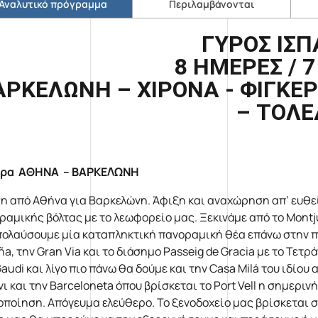
Αναλυτικό πρόγραμμα
Περιλαμβάνονται
ΓΥΡΟΣ ΙΣΠ
8 ΗΜΕΡΕΣ / 
ΑΡΚΕΛΩΝΗ – ΧΙΡΟΝΑ - ΦΙΓΚΕΡ
– ΤΟΛΕ
έρα ΑΘΗΝΑ – ΒΑΡΚΕΛΩΝΗ
η από Αθήνα για Βαρκελώνη. Άφιξη και αναχώρηση απ’ ευθεί
ραμικής βόλτας με το λεωφορείο μας. Ξεκινάμε από το Montju
πολαύσουμε μία καταπληκτική πανοραμική θέα επάνω στην πό
a, την Gran Via και το διάσημο Passeig de Gracia με το Τετρ
Gaudi και λίγο πιο πάνω θα δούμε και την Casa Milá του ιδίο
ι και την Barceloneta όπου βρίσκεται το Port Vell η σημερι
οποίηση. Απόγευμα ελεύθερο. Το ξενοδοχείο μας βρίσκεται 