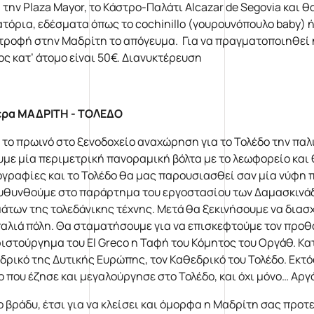
, την Plaza Mayor, το Κάστρο-Παλάτι Alcazar de Segovia και 
ατόρια, εδέσματα όπως το cochinillo (γουρουνόπουλο baby) ή
τροφή στην Μαδρίτη το απόγευμα. Για να πραγματοποιηθεί 
ος κατ’ άτομο είναι 50€. Διανυκτέρευση
έρα ΜΑΔΡΙΤΗ - ΤΟΛΕΔΟ
 το πρωινό στο ξενοδοχείο αναχώρηση για το Τολέδο την παλ
υμε μία περιμετρική πανοραμική βόλτα με το λεωφορείο και 
γραφίες και το Τολέδο θα μας παρουσιασθεί σαν μία νύφη πο
υθυνθούμε στο παράρτημα του εργοστασίου των Δαμασκινάδο
μάτων της τολεδάνικης τέχνης. Μετά θα ξεκινήσουμε να διασχ
παλιά πόλη. Θα σταματήσουμε για να επισκεφτούμε τον προθ
ριστούργημα του El Greco η Ταφή του Κόμητος του Οργάθ. Κα
δρικό της Δυτικής Ευρώπης, τον Καθεδρικό του Τολέδο. Εκτός
o που έζησε και μεγαλούργησε στο Τολέδο, και όχι μόνο… Αρ
το βράδυ, έτσι για να κλείσει και όμορφα η Μαδρίτη σας προ