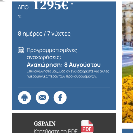
1295€
*
ΑΠΌ
*K
8 ημέρες / 7 νύχτες
Προγραμματισμένες
αναχωρήσεις:
Αναχώρηση: 8 Αυγούστου
Επικοινωνήστε μαζί μας αν ενδιαφέρεστε για άλλες
ημερομηνίες πέραν των προκαθορισμένων.
GSPAIN
Κατεβάστε το PDF