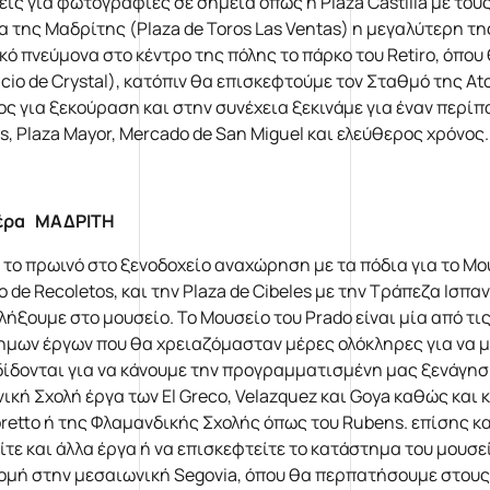
εις για φωτογραφίες σε σημεία όπως η Plaza Castilla με του
α της Μαδρίτης (Plaza de Toros Las Ventas) η μεγαλύτερη τ
κό πνεύμονα στο κέντρο της πόλης το πάρκο του Retiro, όπου 
acio de Crystal), κατόπιν θα επισκεφτούμε τον Σταθμό της At
ς για ξεκούραση και στην συνέχεια ξεκινάμε για έναν περίπατ
s, Plaza Mayor, Mercado de San Miguel και ελεύθερος χρόνος.
μέρα ΜΑΔΡΙΤΗ
 το πρωινό στο ξενοδοχείο αναχώρηση με τα πόδια για το Μου
 de Recoletos, και την Plaza de Cibeles με την Τράπεζα Ισπαν
λήξουμε στο μουσείο. Το Μουσείο του Prado είναι μία από 
ημων έργων που θα χρειαζόμασταν μέρες ολόκληρες για να μπ
δίδονται για να κάνουμε την προγραμματισμένη μας ξενάγη
νική Σχολή έργα των El Greco, Velazquez και Goya καθώς και
oretto ή της Φλαμανδικής Σχολής όπως του Rubens. επίσης κ
είτε και άλλα έργα ή να επισκεφτείτε το κατάστημα του μουσ
ομή στην μεσαιωνική Segovia, όπου θα περπατήσουμε στους