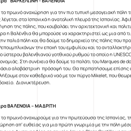
έρα ΒΑΡΚΕΛΩΝΗ - ΒΑΛΕΝΘΙΑ
 το πρωινό αναχώρηση για την πιο τυπική μεσογειακή πόλη τ
 λέγεται στα Ισπανικά η ανατολική πλευρά της Ισπανίας. Άφ
ήγηση της πόλης, που κουβαλάει την αρχιτεκτονική και πολι
ρα η Βαλένθια θα μπορούσε να χαρακτηριστεί ως μια από τι
την παλιά πόλη και θα δούμε το δημαρχείο της πόλης που πρ
Ρεπουμπλικάνων την εποχή του εμφυλίου και το ανταλλακτήριο
ιο ύστερου βαλενθιανού γοτθικού ρυθμού το οποίο η UNESC
ονομιάς. Στη συνέχεια θα δούμε το παλάτι του Marques de d
άσια αλαβάστρινη πρόσοψή του. Θα περπατήσουμε επίσης στ
λήξουμε στον καθεδρικό ναό με τον πύργο Mikelet, που θεωρ
δοχείο. Διανυκτέρευση.
έρα ΒΑΛΕΝΘΙΑ – ΜΑΔΡΙΤΗ
 το πρωινό αναχωρούμε για την πρωτεύουσα της Ισπανίας, τ
ώρηση απ’ ευθείας για μια πρώτη γνωριμία με την πόλη μέσ