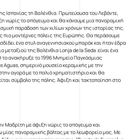
ης Ισπανίας τη Βαλένθια. Πρωτεύουσα του Λεβάντε,
ιξη νωρίς το απόγευμα και θα κάνουμε μια πανοραμική
τισμική παράδοση των χιλίων χρόνων της ιστορίας της.
ς πιο μοντέρνες πόλεις της Ευρώπης. Θα περάσουμε
οσδίδει ένα στυλ αναγεννησιακού μπαρόκ και ήταν έδρα
 μεταξιού της Βαλένθια Lonja de la Seda είναι ένα
O το ανακήρυξε το 1996 Μνημείο Παγκόσμιας
os Aguas, σημερινό μουσείο κεραμικής με την
ην αγορά με το παλιό χρηματιστήριο και θα
είται σύμβολο της πόλης. Άφιξη και τακτοποίηση στο
ην Μαδρίτη με άφιξη νώρις το απόγευμα και
ω μίας πανοραμικής βόλτας με το λεωφορείο μας. Με