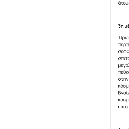
άτομο
3η μ
Πρωι
περπ
σεφα
σπιτ
μεγά
πεύκ
στην
κόσμ
Βγαί
κοσμ
επισ