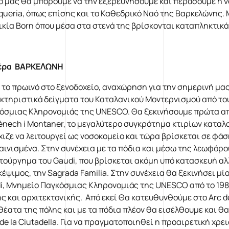
ο μας θα μπορούμε να την εξερευνήσουμε και περάσουμε ή ν
oqueria, όπως επίσης και το Καθεδρικό Ναό της Βαρκελώνης.
ικία Born όπου μέσα στα στενά της βρίσκονται καταπληκτικά
μέρα ΒΑΡΚΕΛΩΝΗ
 το πρωινό στο ξενοδοχείο, αναχώρηση για την σημερινή μα
κτηριστικά δείγματα του Καταλανικού Μοντερνισμού από του
όσμιας Κληρονομιάς της UNESCO. Θα ξεκινήσουμε πρώτα από το
nech i Montaner, το μεγαλύτερο συγκρότημα κτιρίων καταλα
χιζε να λειτουργεί ως νοσοκομείο και τώρα βρίσκεται σε φάσ
αινισμένα. Στην συνέχεια με τα πόδια και μέσω της λεωφόρο
τούργημα του Gaudi, που βρίσκεται ακόμη υπό κατασκευή αλλά
κέψιμος, την Sagrada Familia. Στην συνέχεια θα ξεκινήσει μί
í, Μνημείο Παγκόσμιας Κληρονομιάς της UNESCO από το 1984.
ς και αρχιτεκτονικής. Από εκεί Θα κατευθυνθούμε στο Arc d
θέατα της πόλης και με τα πόδια πλέον θα εισέλθουμε και θ
 de la Ciutadella. Για να πραγματοποιηθεί η προαιρετική χρ