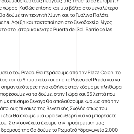
ς δίδυμους κυρτούς πύργους της (Puerta de Europa), η
ης χώρας. Καθώς επίσης και μία βόλτα στο μεγαλύτερο
θα δούμε την τεχνητή λίμνη και το Γυάλινο Παλάτι
ocha. Άφιξη και τακτοποίηση στο ξενοδοχείο, λίγος
ο στο ιστορικό κέντρο Puerta del Sol, Barrio de las
σείο του Prado. Θα περάσουμε από την Plaza Colon, το
ίας και το Δημαρχείο και από το Paseo del Prado για να
τις σημαντικότερες πινακοθήκες στον κόσμο με πληθώρα
ορέσουμε να τα δούμε, στην 1 ώρα και 35 λεπτά που
ση με επίσημο ξεναγό θα απολαύσουμε κυρίως από την
 κάποιους πίνακες της Βενετικής Σχολής όπως του
αι εδώ θα έχουμε μία ώρα ελεύθερη για να μπορέσετε
είου. Στην συνέχεια έχουμε την προαιρετική μας
 δρόμους της θα δούμε το Ρωμαϊκό Υδραγωγείο 2.000