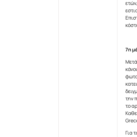
ετών
εστι
Επισ
κόστ
7η μ
Μετά
κάνο
φωτο
κατε
δειγ
την 
το α
Καθε
Grec
Για 