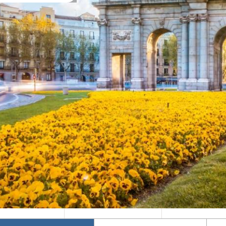
Mika's Exclusive
Φθινόπωρο 2026
Groups