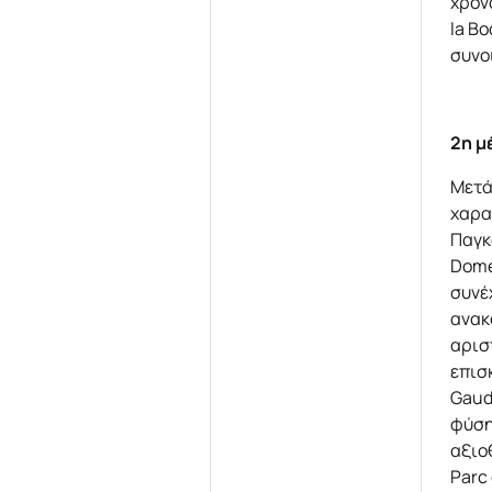
χρόν
la B
συνο
2η 
Μετά
χαρα
Παγκ
Domè
συνέ
ανακ
αρισ
επισ
Gaud
φύση
αξιο
Parc