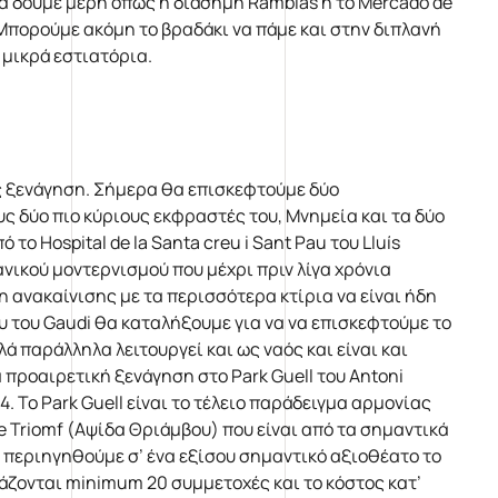
α δούμε μέρη όπως η διάσημη Ramblas ή το Mercado de
 Μπορούμε ακόμη το βραδάκι να πάμε και στην διπλανή
 μικρά εστιατόρια.
ς ξενάγηση. Σήμερα θα επισκεφτούμε δύο
ς δύο πιο κύριους εκφραστές του, Μνημεία και τα δύο
 Hospital de la Santa creu i Sant Pau του Lluís
νικού μοντερνισμού που μέχρι πριν λίγα χρόνια
η ανακαίνισης με τα περισσότερα κτίρια να είναι ήδη
υ του Gaudi θα καταλήξουμε για να να επισκεφτούμε το
 παράλληλα λειτουργεί και ως ναός και είναι και
α προαιρετική ξενάγηση στο Park Guell του Antoni
 Το Park Guell είναι το τέλειο παράδειγμα αρμονίας
e Triomf (Αψίδα Θριάμβου) που είναι από τα σημαντικά
α περιηγηθούμε σ’ ένα εξίσου σημαντικό αξιοθέατο το
ειάζονται minimum 20 συμμετοχές και το κόστος κατ’