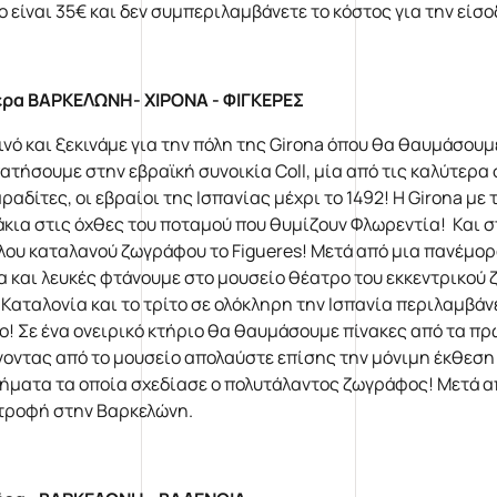
 είναι 35€ και δεν συμπεριλαμβάνετε το κόστος για την είσοδ
έρα ΒΑΡΚΕΛΩΝΗ- ΧΙΡΟΝΑ - ΦΙΓΚΕΡΕΣ
νό και ξεκινάμε για την πόλη της Girona όπου θα θαυμάσουμ
ατήσουμε στην εβραϊκή συνοικία Coll, μία από τις καλύτερα
ραδίτες, οι εβραίοι της Ισπανίας μέχρι το 1492! Η Girona μ
άκια στις όχθες του ποταμού που θυμίζουν Φλωρεντία! Και σ
λου καταλανού ζωγράφου το Figueres! Μετά από μια πανέμο
α και λευκές φτάνουμε στο μουσείο θέατρο του εκκεντρικού
 Καταλονία και το τρίτο σε ολόκληρη την Ισπανία περιλαμβάν
ο! Σε ένα ονειρικό κτήριο θα θαυμάσουμε πίνακες από τα πρ
νοντας από το μουσείο απολαύστε επίσης την μόνιμη έκθεση
ήματα τα οποία σχεδίασε ο πολυτάλαντος ζωγράφος! Μετά από
τροφή στην Βαρκελώνη.