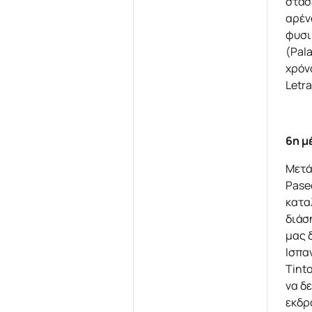
στάσ
αρέν
φυσι
(Pal
χρόνο
Letra
6η 
Μετά
Paseo
κατα
διάσ
μας 
Ισπα
Tint
να δ
εκδρ