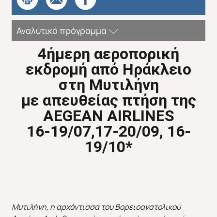
Αναλυτικό πρόγραμμα
4ήμερη αεροπορική
εκδρομή από Ηράκλειο
Απευθείας απο Ηράκλειο
Εκτός Ευρώπης
στη Μυτιλήνη
με απευθείας πτήση της
AEGEAN AIRLINES
16-19/07,17-20/09, 16-
19/10*
Μυτιλήνη, η αρχόντισσα του Βορειοανατολικού