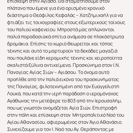
επίσκεψη στην Αγιάσο. Θα σταματήσουμε στον
πλάτανο που έμενε για ένα ορισμένο χρονικό
διάστημα ο Θεόφιλος Κεφαλάς – Χατζημιχαήλ για να
φτιάξει τις τοιχογραφίες στους εξωτερικούς τοίχους
του παλιού καφενείου. Μπροστά μας απλώνονται
παλιά παραδοσιακά σπίτια ανάμεσα σε πλακόστρωτα
δρομάκια. Επίσης το χωριό θεωρείται και τόπος
ΑΣΙΑ
ΑΦΡΙΚΗ
τέχνης και αυτό το μαρτυρούν τα δεκάδες μαγαζιά
που πουλάνε είδη κεραμικής τέχνης και χειροποίητα
σκαλιστά ξύλινα αντικείμενα. Προσκύνημα στον Ι.Ν.
Παναγίας Αγίας Σιών – Αγιάσου. Το όνομα αυτό
προήλθε από την παλιά εικόνα του προσκυνήματος
της Παναγίας, φιλοτεχνημένη από τον Ευαγγελιστή
Λουκά, που κατά την ιερή παράδοση ο ιερομόναχος
Αγάθωνας την μετέφερε το 803 από την Ιερουσαλήμ,
που ως γνωστόν ονομάζεται Αγία Σιών. Επιστροφή
στην πόλη και επίσκεψη στον Μητροπολιτικό Ναό του
Αγίου Αθανασίου, αφιερωμένος στον Άγιο Αθανάσιο.
Συνεχίζουμε για τον Ι. Ναό του Αγ. Θεράποντος με