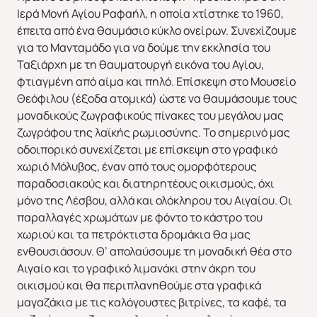
Ιερά Μονή Αγίου Ραφαήλ, η οποία χτίστηκε το 1960,
έπειτα από ένα θαυμάσιο κύκλο ονείρων. Συνεχίζουμε
για το Μανταμάδο για να δούμε την εκκλησία του
Ταξιάρχη με τη θαυματουργή εικόνα του Αγίου,
φτιαγμένη από αίμα και πηλό. Επίσκεψη στο Μουσείο
Θεόφιλου (έξοδα ατομικά) ώστε να θαυμάσουμε τους
μοναδικούς ζωγραφικούς πίνακες του μεγάλου μας
ζωγράφου της λαϊκής ρωμιοσύνης. Το σημερινό μας
οδοιπορικό συνεχίζεται με επίσκεψη στο γραφικό
χωριό Μόλυβος, έναν από τους ομορφότερους
παραδοσιακούς και διατηρητέους οικισμούς, όχι
μόνο της Λέσβου, αλλά και ολόκληρου του Αιγαίου. Οι
παραλλαγές χρωμάτων με φόντο το κάστρο του
χωριού και τα πετρόκτιστα δρομάκια θα μας
ενθουσιάσουν. Θ’ απολαύσουμε τη μοναδική θέα στο
Αιγαίο και το γραφικό λιμανάκι στην άκρη του
οικισμού και θα περιπλανηθούμε στα γραφικά
μαγαζάκια με τις καλόγουστες βιτρίνες, τα καφέ, τα