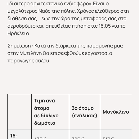
ιδιαίτερο αρχιτεκτονικό ενδιαφέρον. Είναι ο
μεγαλύτερος Ναός της πόλης. Χρόνος ελεύθερος στη
διάθεση σας έως την ώρα της μεταφοράς σας στο
αεροδρόμιο και απευθείας πτήση στις 16.05 για το
Ηράκλειο
Σημείωση : Κατά την διάρκεια της παραμονής μας
στην Μυτιλήνη θα επισκεφθούμε εργοστάσιο
παραγωγής ούζου
Τιμή ανά
Π
άτομο
3ο άτομο
Μονόκλινο
2
σε δίκλινο
(ενήλικας)
ε
δωμάτιο
16-