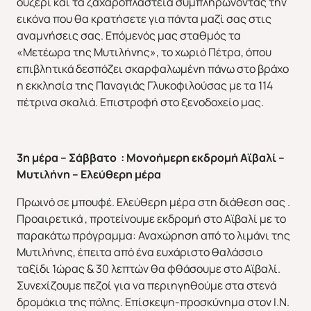
ουζερί και τα ζαχαροπλαστεία συμπληρώνοντας την
εικόνα που θα κρατήσετε για πάντα μαζί σας στις
αναμνήσεις σας. Επόμενός μας σταθμός τα
«Μετέωρα της Μυτιλήνης», το χωριό Πέτρα, όπου
επιβλητικά δεσπόζει σκαρφαλωμένη πάνω στο βράχο
η εκκλησία της Παναγιάς Γλυκοφιλούσας με τα 114
Χριστούγεννα & Πρωτοχρονιά
Χειμώνας 2026/2027
πέτρινα σκαλιά. Επιστροφή στο ξενοδοχείο μας.
3η μέρα – Σάββατο : Μονοήμερη εκδρομή Αϊβαλί –
Μυτιλήνη – Ελεύθερη μέρα
Πρωινό σε μπουφέ. Ελεύθερη μέρα στη διάθεση σας .
Προαιρετικά , προτείνουμε εκδρομή στο Αϊβαλί με το
παρακάτω πρόγραμμα: Αναχώρηση από το λιμάνι της
Μυτιλήνης, έπειτα από ένα ευχάριστο θαλάσσιο
ταξίδι 1ώρας & 30 λεπτών θα φθάσουμε στο Αϊβαλί.
Συνεχίζουμε πεζοί για να περιηγηθούμε στα στενά
δρομάκια της πόλης. Επίσκεψη-προσκύνημα στον Ι.Ν.