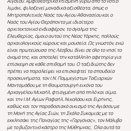
Αιγαίου. Αμφιθεατρικά χτισμένη γύρω από το νότιο
λιμάνι, φιλοξενεί μοναδικά αξιοθέατα, όπως ο
Μητροπολιτικός Ναός του Αγίου Αθανασίου και ο
Ναός του Αγίου Θεράποντα με ιδιαίτερο
αρχιτεκτονικό ενδιαφέρον, το άγαλμα της
Ελευθερίας, όμοιο αυτού της Νέας Υόρκης, πολλούς
αρχαιολογικούς χώρους και μουσεία. Ως γνωστόν, ενώ
είναι πρωτεύουσα της Λέσβου, δίνει σε όλο το νησί το
όνομά της, και αποτελεί την κατάλληλη αφετηρία για
επίσκεψη σε κάθε σπιθαμή του. Ο ταξιδιώτης δεν
πρέπει να παραλείψει να επισκεφτεί τα σπουδαία
προσκυνήματα, τον Ι.Ν. Παμμεγίστων Ταξιαρχών
Μανταμάδου με τη θαυματουργή εικόνα του
Αρχαγγέλου Μιχαήλ, φτιαγμένη από πηλό και αίμα,
και την Ι.Μ. Αγίων Ραφαήλ, Νικολάου και Ειρήνης,
καθώς και τον παραδοσιακό οικισμό της Αγιάσου με
τη Μονή της Αγίας Σιών, τη Σκάλα Συκαμιάς με το
εκκλησάκι της Παναγίας της «Γοργόνας», τον Μόλυβο
με το βυζαντινό κάστρο της Μύθημνας, Όλα αυτά τα