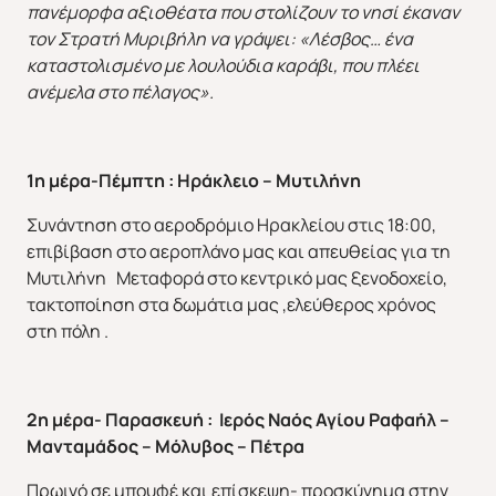
πανέμορφα αξιοθέατα που στολίζουν το νησί έκαναν
τον Στρατή Μυριβήλη να γράψει: «Λέσβος… ένα
καταστολισμένο με λουλούδια καράβι, που πλέει
ανέμελα στο πέλαγος».
1η μέρα-Πέμπτη : Ηράκλειο – Μυτιλήνη
Συνάντηση στο αεροδρόμιο Ηρακλείου στις 18:00,
επιβίβαση στο αεροπλάνο μας και απευθείας για τη
Μυτιλήνη Μεταφορά στο κεντρικό μας ξενοδοχείο,
τακτοποίηση στα δωμάτια μας ,ελεύθερος χρόνος
στη πόλη .
2η μέρα- Παρασκευή : Ιερός Ναός Αγίου Ραφαήλ –
Μανταμάδος – Μόλυβος – Πέτρα
Πρωινό σε μπουφέ και επίσκεψη- προσκύνημα στην