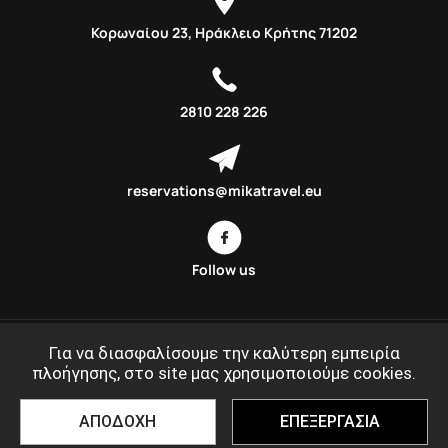
Κορωναίου 23, Ηράκλειο Κρήτης 71202
2810 228 226
reservations@mikatravel.eu
Follow us
Αποδέχομαι τους όρους χρήσης
Για να διασφαλίσουμε την καλύτερη εμπειρία
πλοήγησης, στο site μας χρησιμοποιούμε cookies.
©MIKATRAVEL.GR 2020 - 2026
ΑΠΟΔΟΧΗ
ΕΠΕΞΕΡΓΑΣΙΑ