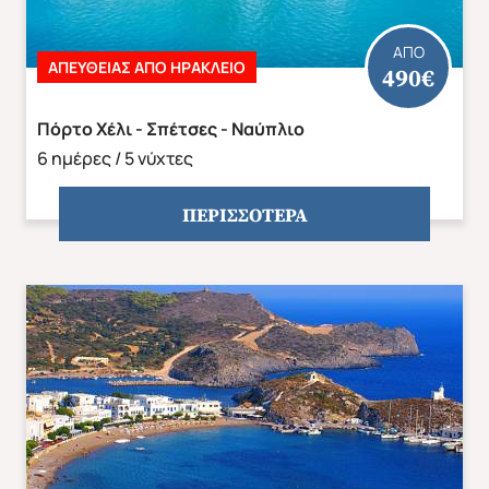
δωμάτιο ανά διανυκτέρευση.
ΑΠΟ
ΑΠΕΥΘΕΊΑΣ ΑΠΟ ΗΡΆΚΛΕΙΟ
490€
Σημειώσεις:
Πόρτο Χέλι - Σπέτσες - Ναύπλιο
Η σειρά των επισκέψεων μπορεί να διαφοροποιηθεί
6 ημέρες / 5 νύχτες
χωρίς να παραλείψουμε οτιδήποτε από τα παραπάνω.
ΠΕΡΙΣΣΟΤΕΡΑ
*
Η πτήση της αναχώρησης 21/10 πραγματοποιείται
με ενδιάμεσο σταθμό την Αθήνα και αναχώρηση
Παρασκευή και όχι Πέμπτη όπως είναι οι υπόλοιπες
αναχωρήσεις
Οι πτήσεις μας για όλες τις αναχωρήσεις (εκτός
του Οκτωβρίου ) είναι: