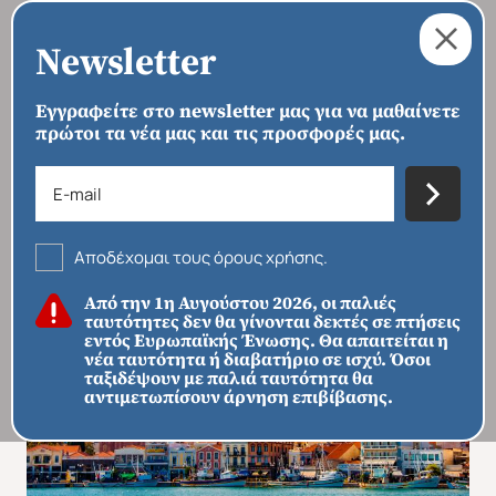
Newsletter
Εγγραφείτε στο newsletter μας για να μαθαίνετε
πρώτοι τα νέα μας και τις προσφορές μας.
›
›
›
ΑΡΧΙΚΗ
ΠΡΟΟΡΙΣΜΟΙ
ΕΥΡΏΠΗ
ΕΛΛΆΔΑ
Μυτιλήνη
Αποδέχομαι τους όρους χρήσης.
Από την 1η Αυγούστου 2026, οι παλιές
ταυτότητες δεν θα γίνονται δεκτές σε πτήσεις
εντός Ευρωπαϊκής Ένωσης. Θα απαιτείται η
νέα ταυτότητα ή διαβατήριο σε ισχύ. Όσοι
ταξιδέψουν με παλιά ταυτότητα θα
αντιμετωπίσουν άρνηση επιβίβασης.