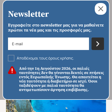
Newsletter
Εγγραφείτε στο newsletter μας για να μαθαίνετε
πρώτοι τα νέα μας και τις προσφορές μας.
›
›
›
ΑΡΧΙΚΗ
ΠΡΟΟΡΙΣΜΟΙ
ΕΥΡΏΠΗ
ΕΛΛΆΔΑ
Κεφαλονιά - Ιθάκη - Ζάκυνθος
Αποδέχομαι τους όρους χρήσης.
Από την 1η Αυγούστου 2026, οι παλιές
ταυτότητες δεν θα γίνονται δεκτές σε πτήσεις
εντός Ευρωπαϊκής Ένωσης. Θα απαιτείται η
νέα ταυτότητα ή διαβατήριο σε ισχύ. Όσοι
ταξιδέψουν με παλιά ταυτότητα θα
αντιμετωπίσουν άρνηση επιβίβασης.