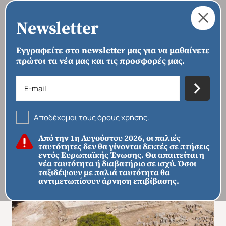
Newsletter
Εγγραφείτε στο newsletter μας για να μαθαίνετε
πρώτοι τα νέα μας και τις προσφορές μας.
›
›
›
ΑΡΧΙΚΗ
ΠΡΟΟΡΙΣΜΟΙ
ΕΥΡΏΠΗ
ΕΛΛΆΔΑ
Αίγινα - Ύδρα - Αγκίστρι
Αποδέχομαι τους όρους χρήσης.
Από την 1η Αυγούστου 2026, οι παλιές
ταυτότητες δεν θα γίνονται δεκτές σε πτήσεις
εντός Ευρωπαϊκής Ένωσης. Θα απαιτείται η
νέα ταυτότητα ή διαβατήριο σε ισχύ. Όσοι
ταξιδέψουν με παλιά ταυτότητα θα
αντιμετωπίσουν άρνηση επιβίβασης.